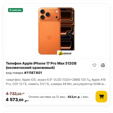
В наличии
Телефон Apple iPhone 17 Pro Max 512GB
(космический оранжевый)
код товара
#11187801
смартфон, Apple iOS, экран 6.9" OLED (1320x2868) 120 Гц, Apple A19
Pro, ОЗУ 12 ГБ, память 512 ГБ, камера 48 Мп, аккумулятор 5088 м…
4 733
р.
,68
Оплата частями на 12 мес.:
613
р.
/ мес.
,45
4 573
р.
,60