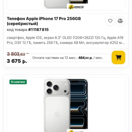
Телефон Apple iPhone 17 Pro 256GB
(серебристый)
код товара
#11187815
смартфон, Apple iOS, экран 6.3" OLED (1206x2622) 120 Гц, Apple A19
Pro, ОЗУ 12 ГБ, память 256 ГБ, камера 48 Мп, аккумулятор 4252 м…
3 803
р.
,63
Оплата частями на 12 мес.:
484
р.
/ мес.
,94
3 675
р.
В наличии