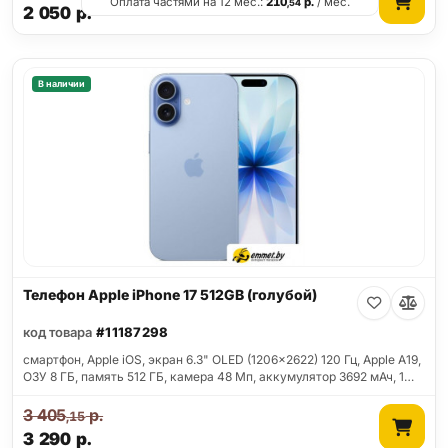
Оплата частями на 12 мес.:
210
р.
/ мес.
,54
2 050
р.
В наличии
Телефон Apple iPhone 17 512GB (голубой)
код товара
#11187298
смартфон, Apple iOS, экран 6.3" OLED (1206x2622) 120 Гц, Apple A19,
ОЗУ 8 ГБ, память 512 ГБ, камера 48 Мп, аккумулятор 3692 мАч, 1…
3 405
р.
,15
3 290
р.