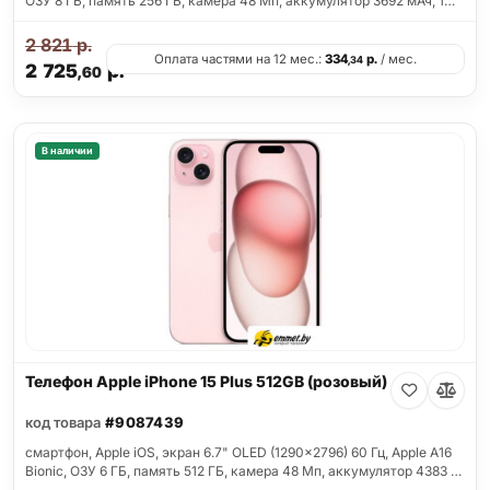
ОЗУ 8 ГБ, память 256 ГБ, камера 48 Мп, аккумулятор 3692 мАч, 1…
2 821
р.
Оплата частями на 12 мес.:
334
р.
/ мес.
,34
2 725
р.
,60
В наличии
Телефон Apple iPhone 15 Plus 512GB (розовый)
код товара
#9087439
смартфон, Apple iOS, экран 6.7" OLED (1290x2796) 60 Гц, Apple A16
Bionic, ОЗУ 6 ГБ, память 512 ГБ, камера 48 Мп, аккумулятор 4383 …