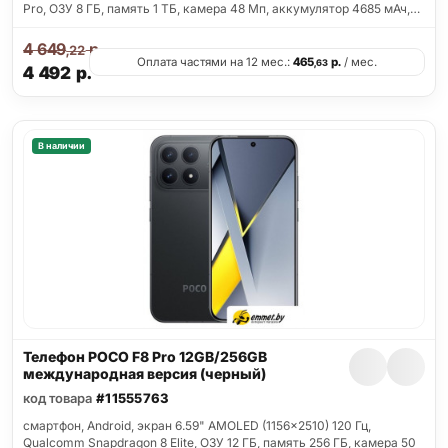
Pro, ОЗУ 8 ГБ, память 1 ТБ, камера 48 Мп, аккумулятор 4685 мАч,…
4 649
р.
,22
Оплата частями на 12 мес.:
465
р.
/ мес.
,63
4 492
р.
В наличии
Телефон POCO F8 Pro 12GB/256GB
международная версия (черный)
код товара
#11555763
смартфон, Android, экран 6.59" AMOLED (1156x2510) 120 Гц,
Qualcomm Snapdragon 8 Elite, ОЗУ 12 ГБ, память 256 ГБ, камера 50