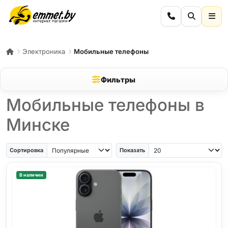
Электроника
Мобильные телефоны
Фильтры
Мобильные телефоны в
Минске
iPhone Air
iPhone SE
Samsung Galaxy A56
Samsung Galaxy A57
iPhone 17
iPho
Сортировка
Показать
В наличии