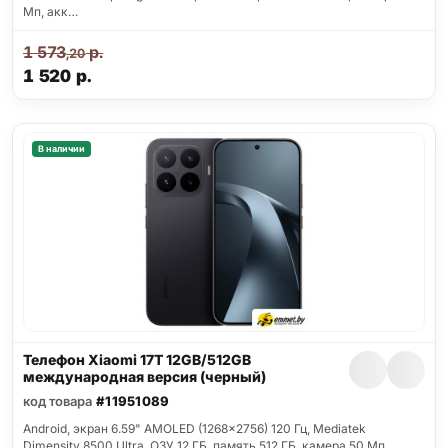
Мп, акк…
1 573
р.
,20
1 520
р.
В наличии
Телефон Xiaomi 17T 12GB/512GB
международная версия (черный)
код товара
#11951089
Android, экран 6.59" AMOLED (1268x2756) 120 Гц, Mediatek
Dimensity 8500 Ultra, ОЗУ 12 ГБ, память 512 ГБ, камера 50 Мп,