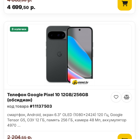
,98
4 699
р.
,50
В наличии
Телефон Google Pixel 10 12GB/256GB
(обсидиан)
код товара
#11137503
смартфон, Android, экран 6.3" OLED (1080x2424) 120 Гц, Google
Tensor G5, ОЗУ 12 ГБ, память 256 ГБ, камера 48 Мп, аккумулятор
4970 …
2 204
р.
,55