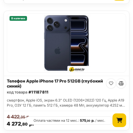
В наличии
Телефон Apple iPhone 17 Pro 512GB (глубокий
синий)
код товара
#11187811
смартфон, Apple iOS, экран 6.3" OLED (1206x2622) 120 Гц, Apple A19
Pro, ОЗУ 12 ГБ, память 512 ГБ, камера 48 Мп, аккумулятор 4252 м…
4 422
р.
,35
Оплата частями на 12 мес.:
575
р.
/ мес.
,30
4 272
р.
,80