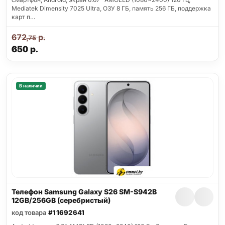
Mediatek Dimensity 7025 Ultra, ОЗУ 8 ГБ, память 256 ГБ, поддержка
карт п…
672
р.
,75
650
р.
В наличии
Телефон Samsung Galaxy S26 SM-S942B
12GB/256GB (серебристый)
код товара
#11692641