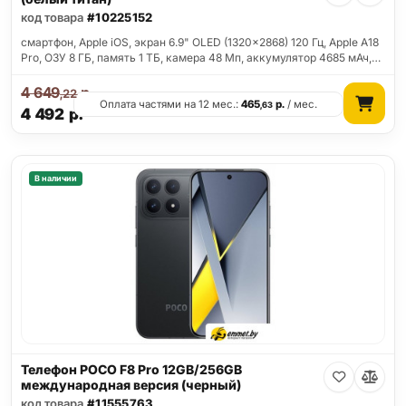
код товара
#10225152
смартфон, Apple iOS, экран 6.9" OLED (1320x2868) 120 Гц, Apple A18
Pro, ОЗУ 8 ГБ, память 1 ТБ, камера 48 Мп, аккумулятор 4685 мАч,…
4 649
р.
,22
Оплата частями на 12 мес.:
465
р.
/ мес.
,63
4 492
р.
В наличии
Телефон POCO F8 Pro 12GB/256GB
международная версия (черный)
код товара
#11555763