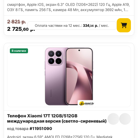
смартфон, Apple iOS, экран 6.3" OLED (1206x2622) 120 Гц, Apple A19,
ОЗУ 8 ГБ, память 256 ГБ, камера 48 Мп, аккумулятор 3692 мАч, 1…
2 821
р.
Оплата частями на 12 мес.:
334
р.
/ мес.
,34
2 725
р.
,60
В наличии
Телефон Xiaomi 17T 12GB/512GB
международная версия (светло-сиреневый)
код товара
#11951090
Android, экран 6.59" AMOLED (1268x2756) 120 Гц, Mediatek