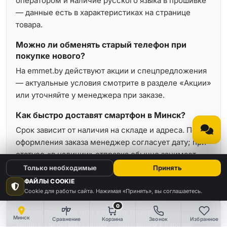
оператором и наличие русского языка в прошивке
— данные есть в характеристиках на странице
товара.
Можно ли обменять старый телефон при
покупке нового?
На emmet.by действуют акции и спецпредложения
— актуальные условия смотрите в разделе «Акции»
или уточняйте у менеджера при заказе.
Как быстро доставят смартфон в Минск?
Срок зависит от наличия на складе и адреса. После
оформления заказа менеджер согласует дату; при
статусе «в наличии» отправка обычно занимает
минимальное время.
Только необходимые
Принять
ФАЙЛЫ COOKIE
Cookie для работы сайта. Нажимая «Принять», вы соглашаетесь.
0
Нужна помощь или консультация?
Минск
Сравнение
Корзина
Звонок
Избранное
Звоните или оставьте заявку — перезвоним в рабочее