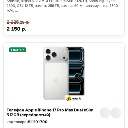
Android, экран 6.3" AMOLED (1080x2340) 120 Гц, Samsung Exynos
2600, ОЗУ 12 ГБ, память 256 ГБ, камера 50 Мп, аккумулятор 4300
мАч, …
2 225
р.
,25
2 150
р.
В наличии
Телефон Apple iPhone 17 Pro Max Dual eSim
512GB (серебристый)
код товара
#11191790