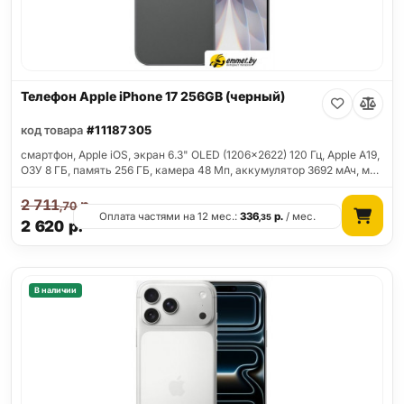
Телефон Apple iPhone 17 256GB (черный)
код товара
#11187305
смартфон, Apple iOS, экран 6.3" OLED (1206x2622) 120 Гц, Apple A19,
ОЗУ 8 ГБ, память 256 ГБ, камера 48 Мп, аккумулятор 3692 мАч, м…
2 711
р.
,70
Оплата частями на 12 мес.:
336
р.
/ мес.
,35
2 620
р.
В наличии