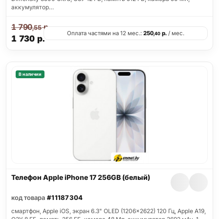
аккумулятор…
1 790
р.
,55
Оплата частями на 12 мес.:
250
р.
/ мес.
,40
1 730
р.
В наличии
Телефон Apple iPhone 17 256GB (белый)
код товара
#11187304
смартфон, Apple iOS, экран 6.3" OLED (1206x2622) 120 Гц, Apple A19,