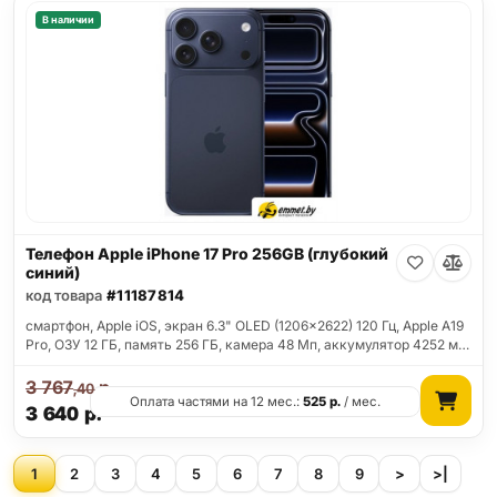
В наличии
Телефон Apple iPhone 17 Pro 256GB (глубокий
синий)
код товара
#11187814
смартфон, Apple iOS, экран 6.3" OLED (1206x2622) 120 Гц, Apple A19
Pro, ОЗУ 12 ГБ, память 256 ГБ, камера 48 Мп, аккумулятор 4252 м…
3 767
р.
,40
Оплата частями на 12 мес.:
525
р.
/ мес.
3 640
р.
1
2
3
4
5
6
7
8
9
>
>|