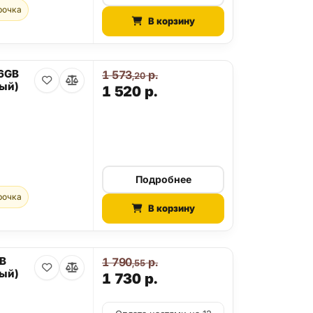
рочка
В корзину
56GB
1 573
р.
,20
ый)
1 520
р.
Подробнее
рочка
В корзину
GB
1 790
р.
,55
ый)
1 730
р.