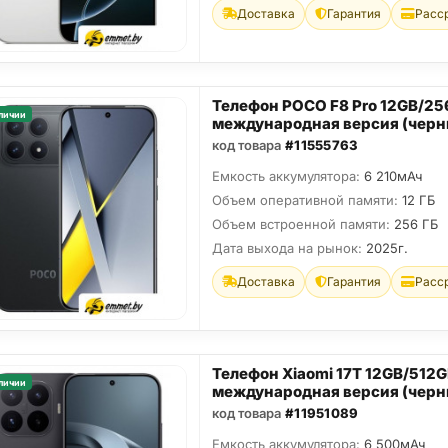
Доставка
Гарантия
Расс
Телефон POCO F8 Pro 12GB/2
личии
международная версия (черн
код товара
#11555763
Емкость аккумулятора:
6 210мАч
Объем оперативной памяти:
12 ГБ
Объем встроенной памяти:
256 ГБ
Дата выхода на рынок:
2025г.
Доставка
Гарантия
Расс
Телефон Xiaomi 17T 12GB/512
личии
международная версия (черн
код товара
#11951089
Емкость аккумулятора:
6 500мАч