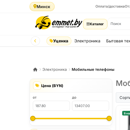
Минск
Оплата/доставка
От
Каталог
Уценка
Электроника
Бытовая те
Электроника
Мобильные телефоны
Моб
Цена (BYN)
iPhone A
Сорт
ОТ
ДО
В на