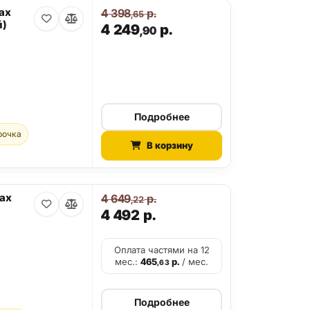
ax
4 398
р.
,65
й)
4 249
р.
,90
Подробнее
рочка
В корзину
Max
4 649
р.
,22
4 492
р.
Оплата частями на 12
мес.:
465
р.
/ мес.
,63
Подробнее