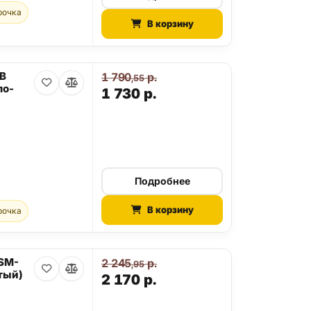
рочка
В корзину
GB
1 790
р.
,55
ло-
1 730
р.
Подробнее
В корзину
рочка
 SM-
2 245
р.
,95
тый)
2 170
р.