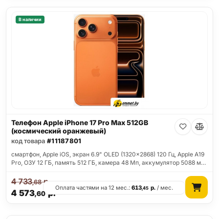
В наличии
Телефон Apple iPhone 17 Pro Max 512GB
(космический оранжевый)
код товара
#11187801
смартфон, Apple iOS, экран 6.9" OLED (1320x2868) 120 Гц, Apple A19
Pro, ОЗУ 12 ГБ, память 512 ГБ, камера 48 Мп, аккумулятор 5088 м…
4 733
р.
,68
Оплата частями на 12 мес.:
613
р.
/ мес.
,45
4 573
р.
,60