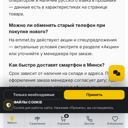
оператором и наличие русского языка в прошивке
— данные есть в характеристиках на странице
товара.
Можно ли обменять старый телефон при
покупке нового?
На emmet.by действуют акции и спецпредложения
— актуальные условия смотрите в разделе «Акции»
или уточняйте у менеджера при заказе.
Как быстро доставят смартфон в Минск?
Срок зависит от наличия на складе и адреса. После
оформления заказа менеджер согласует дату; при
статусе «в наличии» отправка обычно занимает
минимальное время.
Только необходимые
Принять
ФАЙЛЫ COOKIE
Cookie для работы сайта. Нажимая «Принять», вы соглашаетесь.
0
Нужна помощь или консультация?
Минск
Сравнение
Корзина
Звонок
Избранное
Звоните или оставьте заявку — перезвоним в рабочее