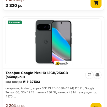
,20
2 320
р.
В наличии
Телефон Google Pixel 10 12GB/256GB
(обсидиан)
код товара
#11137503
смартфон, Android, экран 6.3" OLED (1080x2424) 120 Гц, Google
Tensor G5, ОЗУ 12 ГБ, память 256 ГБ, камера 48 Мп, аккумулятор
4970 …
2 204
р.
,55