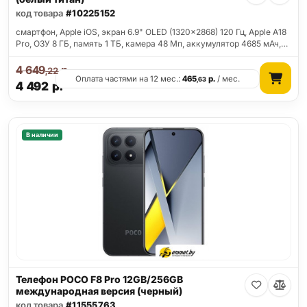
код товара
#10225152
смартфон, Apple iOS, экран 6.9" OLED (1320x2868) 120 Гц, Apple A18
Pro, ОЗУ 8 ГБ, память 1 ТБ, камера 48 Мп, аккумулятор 4685 мАч,…
4 649
р.
,22
Оплата частями на 12 мес.:
465
р.
/ мес.
,63
4 492
р.
В наличии
Телефон POCO F8 Pro 12GB/256GB
международная версия (черный)
код товара
#11555763