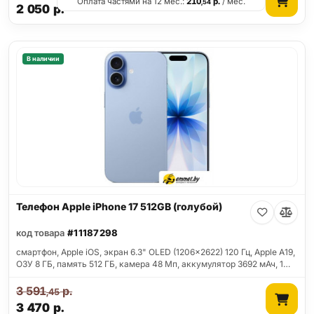
Оплата частями на 12 мес.:
210
р.
/ мес.
,54
2 050
р.
В наличии
Телефон Apple iPhone 17 512GB (голубой)
код товара
#11187298
смартфон, Apple iOS, экран 6.3" OLED (1206x2622) 120 Гц, Apple A19,
ОЗУ 8 ГБ, память 512 ГБ, камера 48 Мп, аккумулятор 3692 мАч, 1…
3 591
р.
,45
3 470
р.