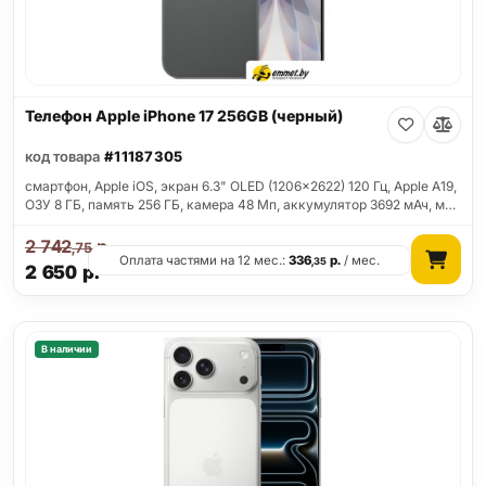
Телефон Apple iPhone 17 256GB (черный)
код товара
#11187305
смартфон, Apple iOS, экран 6.3" OLED (1206x2622) 120 Гц, Apple A19,
ОЗУ 8 ГБ, память 256 ГБ, камера 48 Мп, аккумулятор 3692 мАч, м…
2 742
р.
,75
Оплата частями на 12 мес.:
336
р.
/ мес.
,35
2 650
р.
В наличии