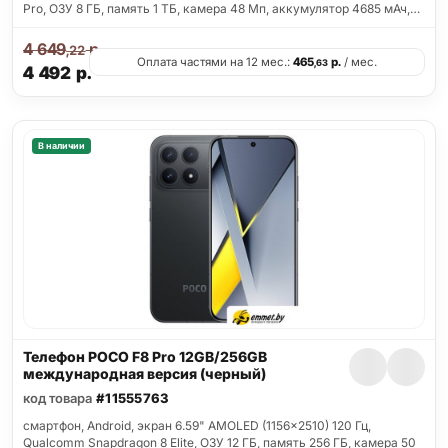
Pro, ОЗУ 8 ГБ, память 1 ТБ, камера 48 Мп, аккумулятор 4685 мАч,…
4 649
р.
,22
Оплата частями на 12 мес.:
465
р.
/ мес.
,63
4 492
р.
В наличии
Телефон POCO F8 Pro 12GB/256GB
международная версия (черный)
код товара
#11555763
смартфон, Android, экран 6.59" AMOLED (1156x2510) 120 Гц,
Qualcomm Snapdragon 8 Elite, ОЗУ 12 ГБ, память 256 ГБ, камера 50