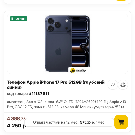
В наличии
Телефон Apple iPhone 17 Pro 512GB (глубокий
синий)
код товара
#11187811
смартфон, Apple iOS, экран 6.3" OLED (1206x2622) 120 Гц, Apple A19
Pro, ОЗУ 12 ГБ, память 512 ГБ, камера 48 Мп, аккумулятор 4252 м…
4 398
р.
,75
Оплата частями на 12 мес.:
575
р.
/ мес.
,30
4 250
р.