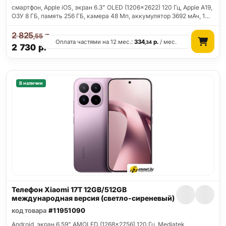
смартфон, Apple iOS, экран 6.3" OLED (1206x2622) 120 Гц, Apple A19,
ОЗУ 8 ГБ, память 256 ГБ, камера 48 Мп, аккумулятор 3692 мАч, 1…
2 825
р.
,55
Оплата частями на 12 мес.:
334
р.
/ мес.
,34
2 730
р.
В наличии
Телефон Xiaomi 17T 12GB/512GB
международная версия (светло-сиреневый)
код товара
#11951090
Android, экран 6.59" AMOLED (1268x2756) 120 Гц, Mediatek