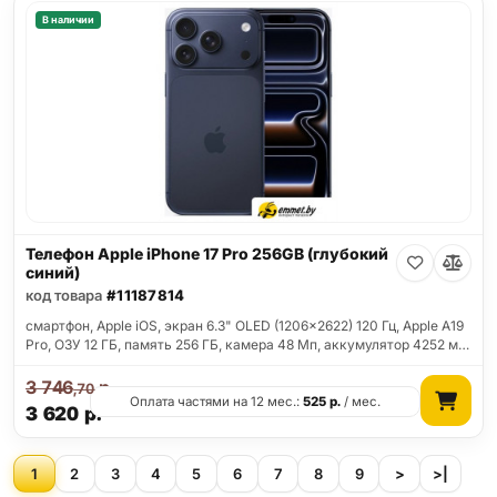
В наличии
Телефон Apple iPhone 17 Pro 256GB (глубокий
синий)
код товара
#11187814
смартфон, Apple iOS, экран 6.3" OLED (1206x2622) 120 Гц, Apple A19
Pro, ОЗУ 12 ГБ, память 256 ГБ, камера 48 Мп, аккумулятор 4252 м…
3 746
р.
,70
Оплата частями на 12 мес.:
525
р.
/ мес.
3 620
р.
1
2
3
4
5
6
7
8
9
>
>|