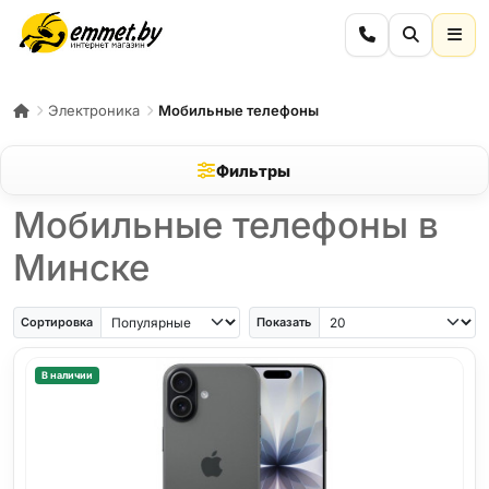
Электроника
Мобильные телефоны
Фильтры
Мобильные телефоны в
Минске
iPhone Air
iPhone SE
Samsung Galaxy A56
Samsung Galaxy A57
iPhone 17
iPho
Сортировка
Показать
В наличии