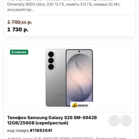
Dimensity 8500 Ultra, ОЗУ 12 ГБ, память 512 ГБ, камера 50 Мп,
аккумулятор…
1 790
р.
,55
1 730
р.
В наличии
Телефон Samsung Galaxy S26 SM-S942B
12GB/256GB (серебристый)
код товара
#11692641
Android, экран 6.3" AMOLED (1080x2340) 120 Гц, Samsung Exynos