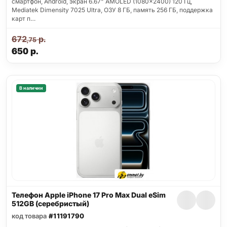
смартфон, Android, экран 6.67" AMOLED (1080x2400) 120 Гц,
Mediatek Dimensity 7025 Ultra, ОЗУ 8 ГБ, память 256 ГБ, поддержка
карт п…
672
р.
,75
650
р.
В наличии
Телефон Apple iPhone 17 Pro Max Dual eSim
512GB (серебристый)
код товара
#11191790