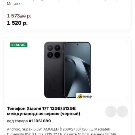
Мп, акк…
1 573
р.
,20
1 520
р.
В наличии
Телефон Xiaomi 17T 12GB/512GB
международная версия (черный)
код товара
#11951089
Android, экран 6.59" AMOLED (1268x2756) 120 Гц, Mediatek
Dimensity 8500 Ultra, ОЗУ 12 ГБ, память 512 ГБ, камера 50 Мп,