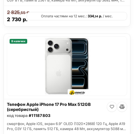
ОЗУ 8 ГБ, память 256 ГБ, камера 48 Мп, аккумулятор 3692 мАч, 1…
2 825
р.
,55
Оплата частями на 12 мес.:
334
р.
/ мес.
,34
2 730
р.
В наличии
Телефон Apple iPhone 17 Pro Max 512GB
(серебристый)
код товара
#11187803
смартфон, Apple iOS, экран 6.9" OLED (1320x2868) 120 Гц, Apple A19
Pro, ОЗУ 12 ГБ, память 512 ГБ, камера 48 Мп, аккумулятор 5088 м…