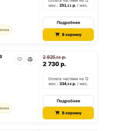
Оплата частями на 12
мес.:
251
р.
/ мес.
,31
Подробнее
рочка
В корзину
B
2 825
р.
,55
2 730
р.
Оплата частями на 12
мес.:
334
р.
/ мес.
,34
Подробнее
рочка
В корзину