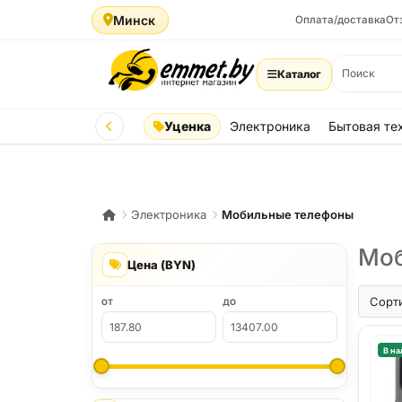
Минск
Оплата/доставка
От
Каталог
Уценка
Электроника
Бытовая те
Электроника
Мобильные телефоны
Моб
Цена (BYN)
iPhone A
Сорт
ОТ
ДО
В на