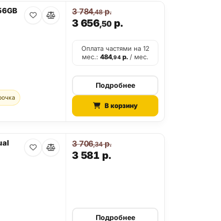
256GB
3 784
р.
,48
3 656
р.
,50
Оплата частями на 12
мес.:
484
р.
/ мес.
,94
Подробнее
рочка
В корзину
ual
3 706
р.
,34
3 581
р.
Подробнее