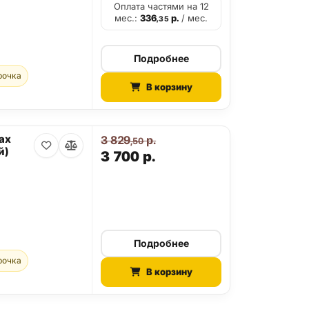
Оплата частями на 12
мес.:
336
р.
/ мес.
,35
Подробнее
рочка
В корзину
ax
3 829
р.
,50
й)
3 700
р.
Подробнее
рочка
В корзину