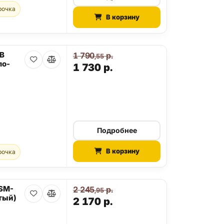
рочка
В корзину
GB
1 790
р.
,55
ло-
1 730
р.
Подробнее
В корзину
рочка
 SM-
2 245
р.
,95
тый)
2 170
р.