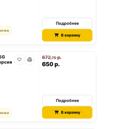
Подробнее
рочка
В корзину
 5G
672
р.
,75
ерсия
650
р.
Подробнее
В корзину
рочка