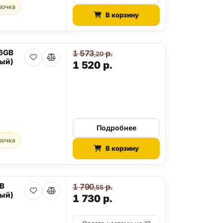
рочка
В корзину
56GB
1 573
р.
,20
ый)
1 520
р.
Подробнее
рочка
В корзину
GB
1 790
р.
,55
ый)
1 730
р.