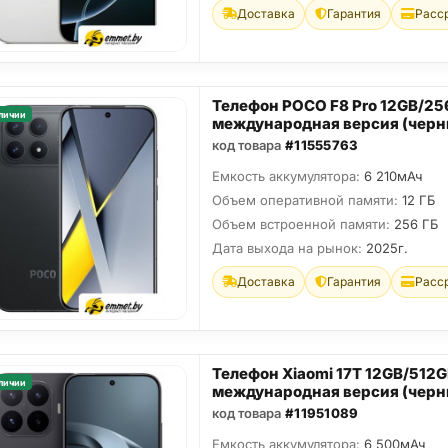
Доставка
Гарантия
Расс
Телефон POCO F8 Pro 12GB/2
личии
международная версия (черн
код товара
#11555763
Емкость аккумулятора:
6 210мАч
Объем оперативной памяти:
12 ГБ
Объем встроенной памяти:
256 ГБ
Дата выхода на рынок:
2025г.
Доставка
Гарантия
Расс
Телефон Xiaomi 17T 12GB/512
личии
международная версия (черн
код товара
#11951089
Емкость аккумулятора:
6 500мАч