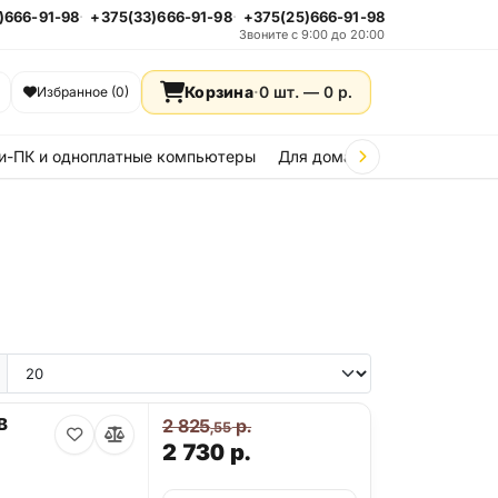
)666-91-98
+375(33)666-91-98
+375(25)666-91-98
Звоните с 9:00 до 20:00
Корзина
·
0 шт. —
0
р.
Избранное (0)
и-ПК и одноплатные компьютеры
Для дома и дачи
Стройка
e 15
iPhone 14
iPhone 13
iPhone 12
iPhone 11
Samsung Galaxy A36
Samsung Galax
B
2 825
р.
,55
2 730
р.