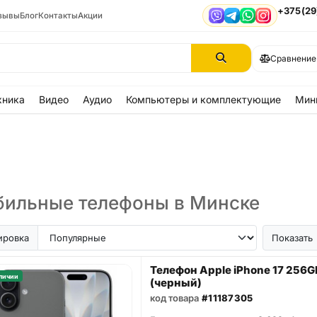
+375(29
зывы
Блог
Контакты
Акции
Viber
Telegram
WhatsApp
Instagram
Сравнение
хника
Видео
Аудио
Компьютеры и комплектующие
Мин
ильные телефоны в Минске
ir
iPhone SE
Samsung Galaxy A56
Samsung Galaxy A57
iPhone 17
iPhone 16
iPhon
ировка
Показать
Телефон Apple iPhone 17 256G
личии
(черный)
код товара
#11187305