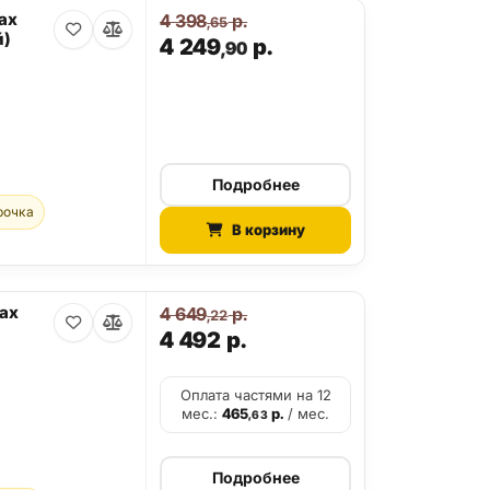
ax
4 398
р.
,65
й)
4 249
р.
,90
Подробнее
рочка
В корзину
Max
4 649
р.
,22
4 492
р.
Оплата частями на 12
мес.:
465
р.
/ мес.
,63
Подробнее