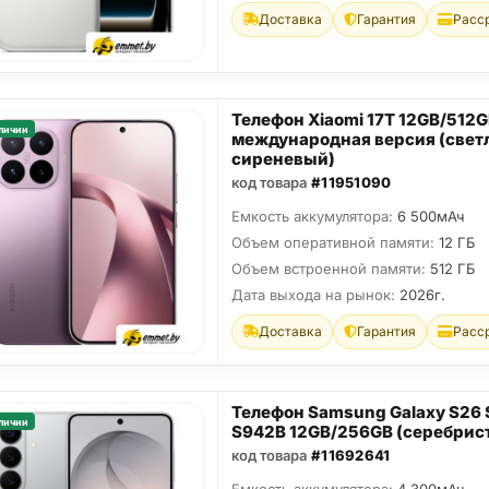
Доставка
Гарантия
Расс
Телефон Xiaomi 17T 12GB/512
личии
международная версия (свет
сиреневый)
код товара
#11951090
Емкость аккумулятора:
6 500мАч
Объем оперативной памяти:
12 ГБ
Объем встроенной памяти:
512 ГБ
Дата выхода на рынок:
2026г.
Доставка
Гарантия
Расс
Телефон Samsung Galaxy S26
личии
S942B 12GB/256GB (серебрис
код товара
#11692641