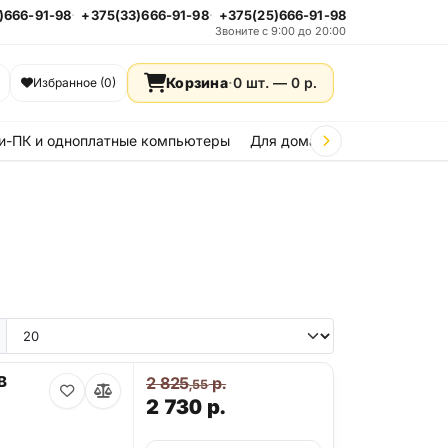
)666-91-98
+375(33)666-91-98
+375(25)666-91-98
Звоните с 9:00 до 20:00
Корзина
·
0 шт. —
0
р.
Избранное (0)
и-ПК и одноплатные компьютеры
Для дома и дачи
Стройка
e 15
iPhone 14
iPhone 13
iPhone 12
iPhone 11
Samsung Galaxy A36
Samsung Galax
B
2 825
р.
,55
2 730
р.