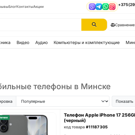
+375(29
зывы
Блог
Контакты
Акции
Viber
Telegram
WhatsApp
Instagram
Сравнение
хника
Видео
Аудио
Компьютеры и комплектующие
Мин
ильные телефоны в Минске
ir
iPhone SE
Samsung Galaxy A56
Samsung Galaxy A57
iPhone 17
iPhone 16
iPhon
ировка
Показать
Телефон Apple iPhone 17 256G
личии
(черный)
код товара
#11187305