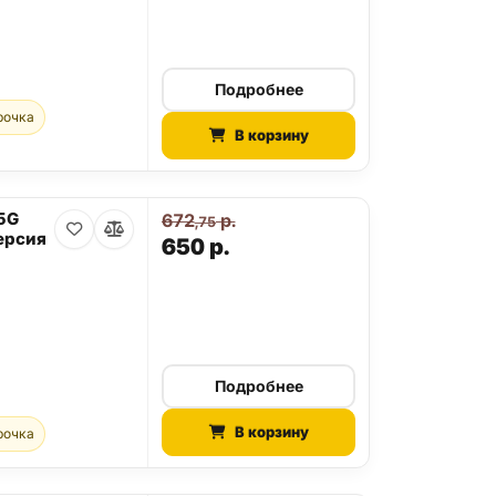
Подробнее
рочка
В корзину
 5G
672
р.
,75
ерсия
650
р.
Подробнее
В корзину
рочка