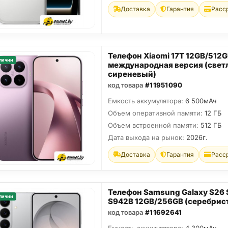
Доставка
Гарантия
Расс
Телефон Xiaomi 17T 12GB/512
личии
международная версия (свет
сиреневый)
код товара
#11951090
Емкость аккумулятора:
6 500мАч
Объем оперативной памяти:
12 ГБ
Объем встроенной памяти:
512 ГБ
Дата выхода на рынок:
2026г.
Доставка
Гарантия
Расс
Телефон Samsung Galaxy S26
личии
S942B 12GB/256GB (серебрис
код товара
#11692641