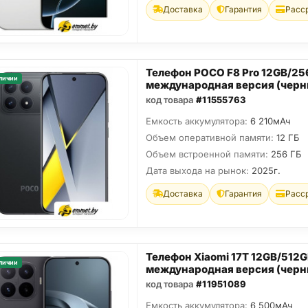
Доставка
Гарантия
Расс
Телефон POCO F8 Pro 12GB/2
личии
международная версия (черн
код товара
#11555763
Емкость аккумулятора:
6 210мАч
Объем оперативной памяти:
12 ГБ
Объем встроенной памяти:
256 ГБ
Дата выхода на рынок:
2025г.
Доставка
Гарантия
Расс
Телефон Xiaomi 17T 12GB/512
личии
международная версия (черн
код товара
#11951089
Емкость аккумулятора:
6 500мАч