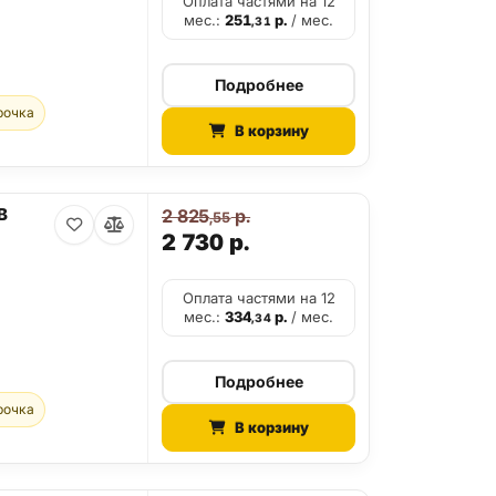
Оплата частями на 12
мес.:
251
р.
/ мес.
,31
Подробнее
рочка
В корзину
B
2 825
р.
,55
2 730
р.
Оплата частями на 12
мес.:
334
р.
/ мес.
,34
Подробнее
рочка
В корзину