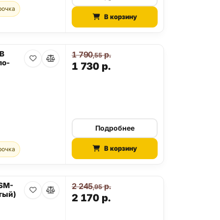
рочка
В корзину
GB
1 790
р.
,55
ло-
1 730
р.
Подробнее
В корзину
рочка
 SM-
2 245
р.
,95
тый)
2 170
р.