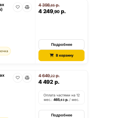
ax
4 398
р.
,65
й)
4 249
р.
,90
Подробнее
рочка
В корзину
Max
4 649
р.
,22
4 492
р.
Оплата частями на 12
мес.:
465
р.
/ мес.
,63
Подробнее