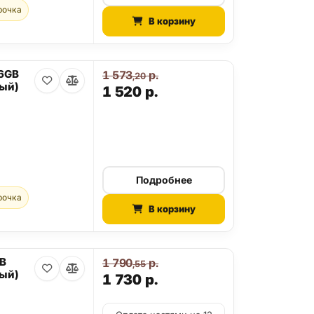
рочка
В корзину
56GB
1 573
р.
,20
ый)
1 520
р.
Подробнее
рочка
В корзину
GB
1 790
р.
,55
ый)
1 730
р.