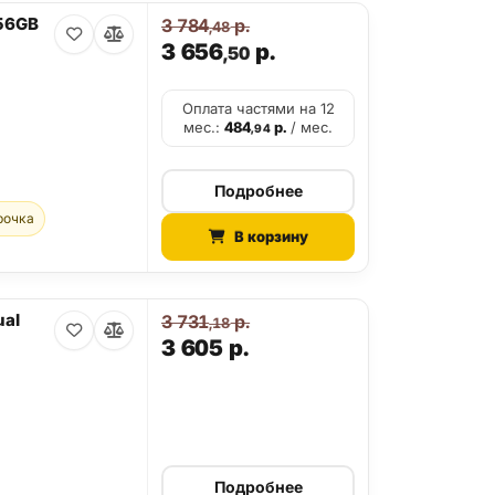
256GB
3 784
р.
,48
3 656
р.
,50
Оплата частями на 12
мес.:
484
р.
/ мес.
,94
Подробнее
рочка
В корзину
ual
3 731
р.
,18
3 605
р.
Подробнее