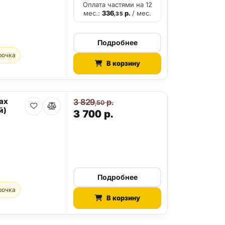
Оплата частями на 12
мес.:
336
р.
/ мес.
,35
Подробнее
рочка
В корзину
ax
3 829
р.
,50
й)
3 700
р.
Подробнее
рочка
В корзину