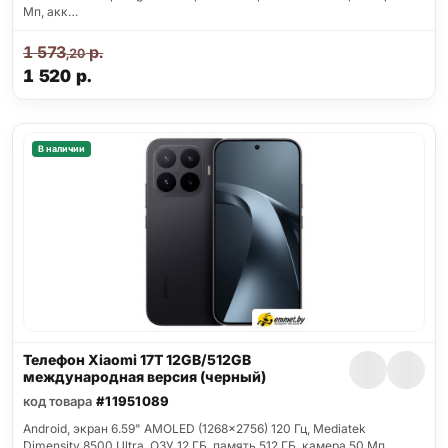
Мп, акк…
1 573
р.
,20
1 520
р.
В наличии
Телефон Xiaomi 17T 12GB/512GB
международная версия (черный)
код товара
#11951089
Android, экран 6.59" AMOLED (1268x2756) 120 Гц, Mediatek
Dimensity 8500 Ultra, ОЗУ 12 ГБ, память 512 ГБ, камера 50 Мп,