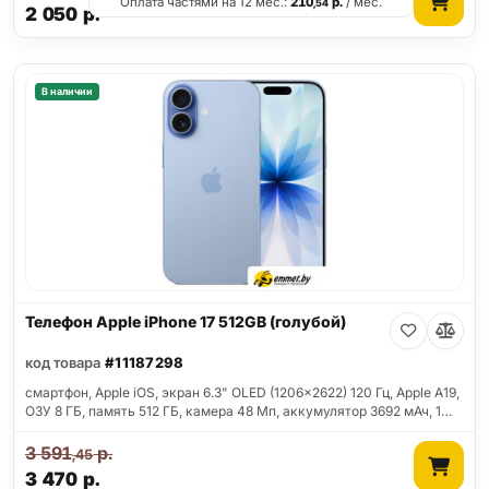
Оплата частями на 12 мес.:
210
р.
/ мес.
,54
2 050
р.
В наличии
Телефон Apple iPhone 17 512GB (голубой)
код товара
#11187298
смартфон, Apple iOS, экран 6.3" OLED (1206x2622) 120 Гц, Apple A19,
ОЗУ 8 ГБ, память 512 ГБ, камера 48 Мп, аккумулятор 3692 мАч, 1…
3 591
р.
,45
3 470
р.