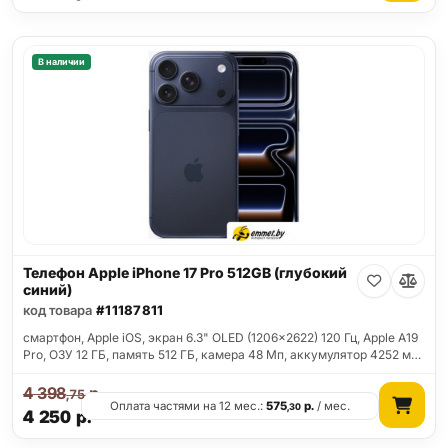
В наличии
Телефон Apple iPhone 17 Pro 512GB (глубокий
синий)
код товара
#11187811
смартфон, Apple iOS, экран 6.3" OLED (1206x2622) 120 Гц, Apple A19
Pro, ОЗУ 12 ГБ, память 512 ГБ, камера 48 Мп, аккумулятор 4252 м…
4 398
р.
,75
Оплата частями на 12 мес.:
575
р.
/ мес.
,30
4 250
р.