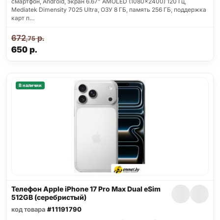
смартфон, Android, экран 6.67" AMOLED (1080x2400) 120 Гц,
Mediatek Dimensity 7025 Ultra, ОЗУ 8 ГБ, память 256 ГБ, поддержка
карт п…
672
р.
,75
650
р.
В наличии
Телефон Apple iPhone 17 Pro Max Dual eSim
512GB (серебристый)
код товара
#11191790