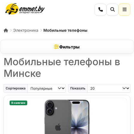
Электроника
Мобильные телефоны
Фильтры
Мобильные телефоны в
Минске
iPhone Air
iPhone SE
Samsung Galaxy A56
Samsung Galaxy A57
iPhone 17
iPho
Сортировка
Показать
В наличии