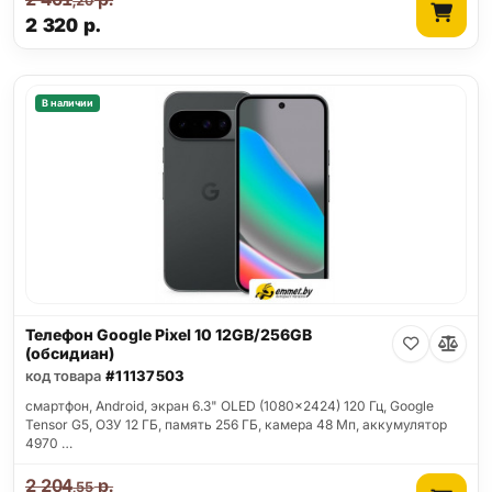
,20
2 320
р.
В наличии
Телефон Google Pixel 10 12GB/256GB
(обсидиан)
код товара
#11137503
смартфон, Android, экран 6.3" OLED (1080x2424) 120 Гц, Google
Tensor G5, ОЗУ 12 ГБ, память 256 ГБ, камера 48 Мп, аккумулятор
4970 …
2 204
р.
,55