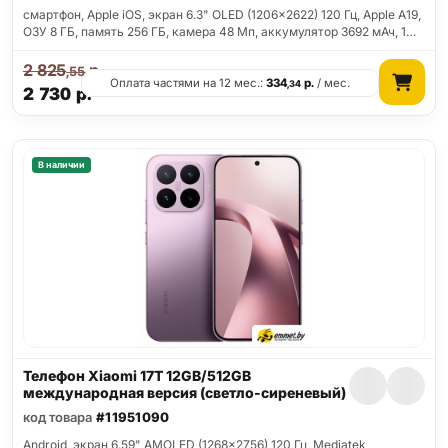
смартфон, Apple iOS, экран 6.3" OLED (1206x2622) 120 Гц, Apple A19,
ОЗУ 8 ГБ, память 256 ГБ, камера 48 Мп, аккумулятор 3692 мАч, 1…
2 825
р.
,55
Оплата частями на 12 мес.:
334
р.
/ мес.
,34
2 730
р.
В наличии
Телефон Xiaomi 17T 12GB/512GB
международная версия (светло-сиреневый)
код товара
#11951090
Android, экран 6.59" AMOLED (1268x2756) 120 Гц, Mediatek