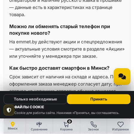
оператором и наличие русского языка в прошивке
— данные есть в характеристиках на странице
товара.
Можно ли обменять старый телефон при
покупке нового?
На emmet.by действуют акции и спецпредложения
— актуальные условия смотрите в разделе «Акции»
или уточняйте у менеджера при заказе.
Как быстро доставят смартфон в Минск?
Срок зависит от наличия на складе и адреса. После
оформления заказа менеджер согласует дату; при
статусе «в наличии» отправка обычно занимает
минимальное время.
Только необходимые
Принять
ФАЙЛЫ COOKIE
Cookie для работы сайта. Нажимая «Принять», вы соглашаетесь.
0
Нужна помощь или консультация?
Минск
Сравнение
Корзина
Звонок
Избранное
Звоните или оставьте заявку — перезвоним в рабочее