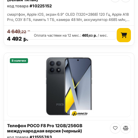
код товара
#10225152
смартфон, Apple iOS, экран 6.9" OLED (1320x2868) 120 Гц, Apple A18
Pro, ОЗУ 8 ГБ, память 1 ТБ, камера 48 Мп, аккумулятор 4685 мАч,…
4 649
р.
,22
Оплата частями на 12 мес.:
465
р.
/ мес.
,63
4 492
р.
В наличии
Телефон POCO F8 Pro 12GB/256GB
международная версия (черный)
код товара
#11555763