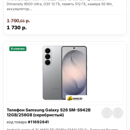
Dimensity 8500 Ultra, ОЗУ 12 ГБ, память 512 ГБ, камера 50 Мп,
аккумулятор…
1 790
р.
,55
1 730
р.
В наличии
Телефон Samsung Galaxy S26 SM-S942B
12GB/256GB (серебристый)
код товара
#11692641
Android, экран 6.3" AMOLED (1080x2340) 120 Гц, Samsung Exynos