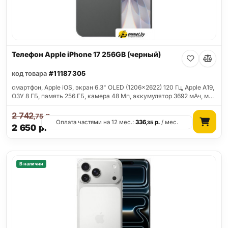
Телефон Apple iPhone 17 256GB (черный)
код товара
#11187305
смартфон, Apple iOS, экран 6.3" OLED (1206x2622) 120 Гц, Apple A19,
ОЗУ 8 ГБ, память 256 ГБ, камера 48 Мп, аккумулятор 3692 мАч, м…
2 742
р.
,75
Оплата частями на 12 мес.:
336
р.
/ мес.
,35
2 650
р.
В наличии