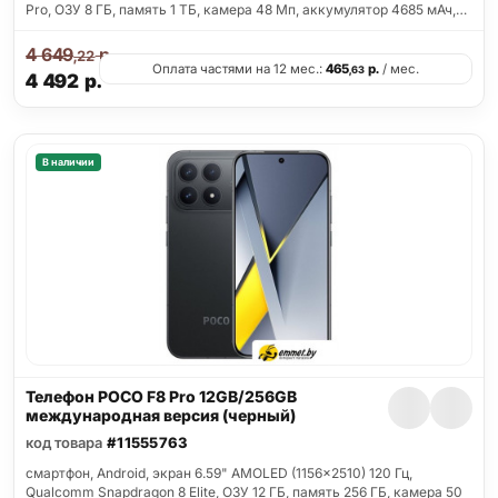
Pro, ОЗУ 8 ГБ, память 1 ТБ, камера 48 Мп, аккумулятор 4685 мАч,…
4 649
р.
,22
Оплата частями на 12 мес.:
465
р.
/ мес.
,63
4 492
р.
В наличии
Телефон POCO F8 Pro 12GB/256GB
международная версия (черный)
код товара
#11555763
смартфон, Android, экран 6.59" AMOLED (1156x2510) 120 Гц,
Qualcomm Snapdragon 8 Elite, ОЗУ 12 ГБ, память 256 ГБ, камера 50