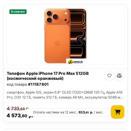
В наличии
Телефон Apple iPhone 17 Pro Max 512GB
(космический оранжевый)
код товара
#11187801
смартфон, Apple iOS, экран 6.9" OLED (1320x2868) 120 Гц, Apple A19
Pro, ОЗУ 12 ГБ, память 512 ГБ, камера 48 Мп, аккумулятор 5088 м…
4 733
р.
,68
Оплата частями на 12 мес.:
613
р.
/ мес.
,45
4 573
р.
,60