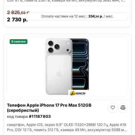
ОЗУ 8 ГБ, память 256 ГБ, камера 48 Мп, аккумулятор 3692 мАч, 1…
2 825
р.
,55
Оплата частями на 12 мес.:
334
р.
/ мес.
,34
2 730
р.
В наличии
Телефон Apple iPhone 17 Pro Max 512GB
(серебристый)
код товара
#11187803
смартфон, Apple iOS, экран 6.9" OLED (1320x2868) 120 Гц, Apple A19
Pro, ОЗУ 12 ГБ, память 512 ГБ, камера 48 Мп, аккумулятор 5088 м…