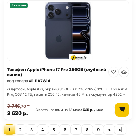
В наличии
Телефон Apple iPhone 17 Pro 256GB (глубокий
синий)
код товара
#11187814
смартфон, Apple iOS, экран 6.3" OLED (1206x2622) 120 Гц, Apple A19
Pro, ОЗУ 12 ГБ, память 256 ГБ, камера 48 Мп, аккумулятор 4252 м…
3 746
р.
,70
Оплата частями на 12 мес.:
525
р.
/ мес.
3 620
р.
1
2
3
4
5
6
7
8
9
>
>|