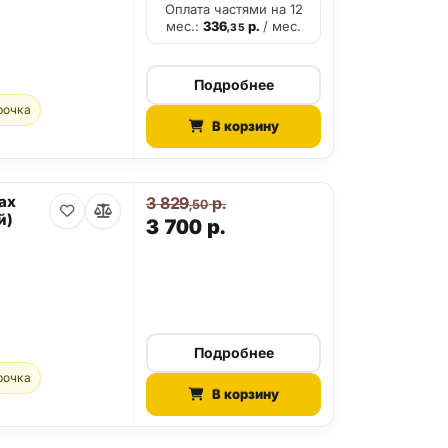
Оплата частями на 12
мес.:
336
р.
/ мес.
,35
Подробнее
рочка
В корзину
ax
3 829
р.
,50
й)
3 700
р.
Подробнее
рочка
В корзину