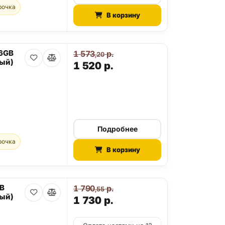
рочка
В корзину
56GB
1 573
р.
,20
ый)
1 520
р.
Подробнее
рочка
В корзину
GB
1 790
р.
,55
ый)
1 730
р.