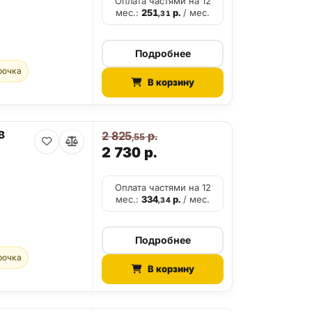
Оплата частями на 12
мес.:
251
р.
/ мес.
,31
Подробнее
рочка
В корзину
B
2 825
р.
,55
2 730
р.
Оплата частями на 12
мес.:
334
р.
/ мес.
,34
Подробнее
рочка
В корзину