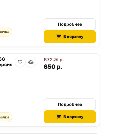
Подробнее
рочка
В корзину
 5G
672
р.
,75
ерсия
650
р.
Подробнее
В корзину
рочка