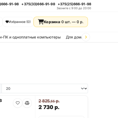
)666-91-98
+375(33)666-91-98
+375(25)666-91-98
Звоните с 9:00 до 20:00
Корзина
·
0 шт. —
0
р.
Избранное (0)
и-ПК и одноплатные компьютеры
Для дома и дачи
Стройка
e 15
iPhone 14
iPhone 13
iPhone 12
iPhone 11
Samsung Galaxy A36
Samsung Galax
B
2 825
р.
,55
2 730
р.