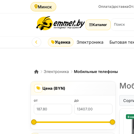
Минск
Оплата/доставка
От
Каталог
Уценка
Электроника
Бытовая те
Электроника
Мобильные телефоны
Моб
Цена (BYN)
iPhone A
Сорт
ОТ
ДО
В на