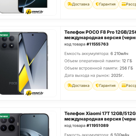
Доставка
Гарантия
Расс
Телефон POCO F8 Pro 12GB/2
личии
международная версия (черн
код товара
#11555763
Емкость аккумулятора:
6 210мАч
Объем оперативной памяти:
12 ГБ
Объем встроенной памяти:
256 ГБ
Дата выхода на рынок:
2025г.
Доставка
Гарантия
Расс
Телефон Xiaomi 17T 12GB/512
личии
международная версия (черн
код товара
#11951089
Емкость аккумулятора:
6 500мАч