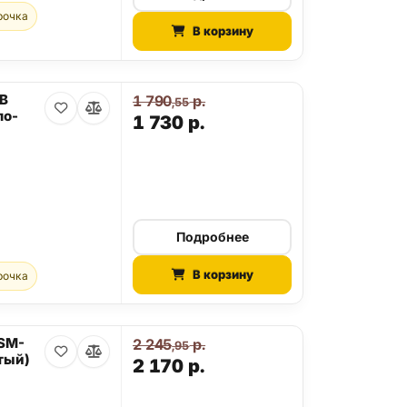
рочка
В корзину
GB
1 790
р.
,55
ло-
1 730
р.
Подробнее
В корзину
рочка
 SM-
2 245
р.
,95
тый)
2 170
р.