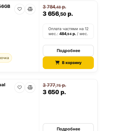
256GB
3 784
р.
,48
3 656
р.
,50
Оплата частями на 12
мес.:
484
р.
/ мес.
,94
Подробнее
рочка
В корзину
ual
3 777
р.
,75
3 650
р.
Подробнее