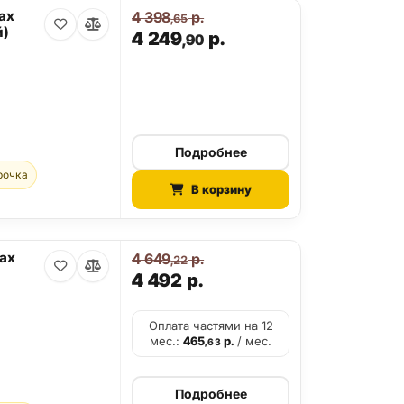
ax
4 398
р.
,65
й)
4 249
р.
,90
Подробнее
рочка
В корзину
Max
4 649
р.
,22
4 492
р.
Оплата частями на 12
мес.:
465
р.
/ мес.
,63
Подробнее