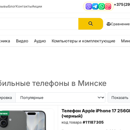
+375(29
зывы
Блог
Контакты
Акции
Viber
Telegram
WhatsApp
Instagram
Сравнение
хника
Видео
Аудио
Компьютеры и комплектующие
Мин
ильные телефоны в Минске
ir
iPhone SE
Samsung Galaxy A56
Samsung Galaxy A57
iPhone 17
iPhone 16
iPhon
ировка
Показать
Телефон Apple iPhone 17 256G
личии
(черный)
код товара
#11187305