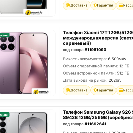
Доставка
Гарантия
Расс
Телефон Xiaomi 17T 12GB/512
личии
международная версия (свет
сиреневый)
код товара
#11951090
Емкость аккумулятора:
6 500мАч
Объем оперативной памяти:
12 ГБ
Объем встроенной памяти:
512 ГБ
Дата выхода на рынок:
2026г.
Доставка
Гарантия
Расс
Телефон Samsung Galaxy S26
личии
S942B 12GB/256GB (серебрис
код товара
#11692641