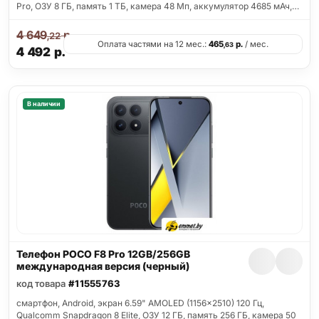
Pro, ОЗУ 8 ГБ, память 1 ТБ, камера 48 Мп, аккумулятор 4685 мАч,…
4 649
р.
,22
Оплата частями на 12 мес.:
465
р.
/ мес.
,63
4 492
р.
В наличии
Телефон POCO F8 Pro 12GB/256GB
международная версия (черный)
код товара
#11555763
смартфон, Android, экран 6.59" AMOLED (1156x2510) 120 Гц,
Qualcomm Snapdragon 8 Elite, ОЗУ 12 ГБ, память 256 ГБ, камера 50