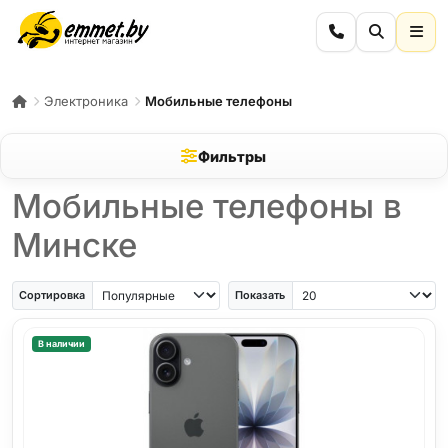
Электроника
Мобильные телефоны
Фильтры
Мобильные телефоны в
Минске
iPhone Air
iPhone SE
Samsung Galaxy A56
Samsung Galaxy A57
iPhone 17
iPho
Сортировка
Показать
В наличии