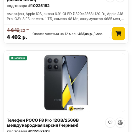
код товара
#10225152
смартфон, Apple iOS, экран 6.9" OLED (1320x2868) 120 Гц, Apple A18
Pro, ОЗУ 8 ГБ, память 1 ТБ, камера 48 Мп, аккумулятор 4685 мАч,…
4 649
р.
,22
Оплата частями на 12 мес.:
465
р.
/ мес.
,63
4 492
р.
В наличии
Телефон POCO F8 Pro 12GB/256GB
международная версия (черный)
код товара
#11555763