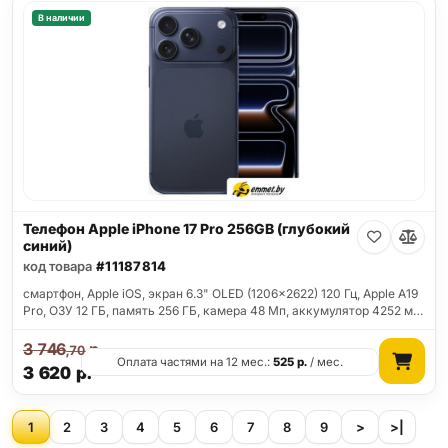
В наличии
Телефон Apple iPhone 17 Pro 256GB (глубокий
синий)
код товара
#11187814
смартфон, Apple iOS, экран 6.3" OLED (1206x2622) 120 Гц, Apple A19
Pro, ОЗУ 12 ГБ, память 256 ГБ, камера 48 Мп, аккумулятор 4252 м…
3 746
р.
,70
Оплата частями на 12 мес.:
525
р.
/ мес.
3 620
р.
1
2
3
4
5
6
7
8
9
>
>|