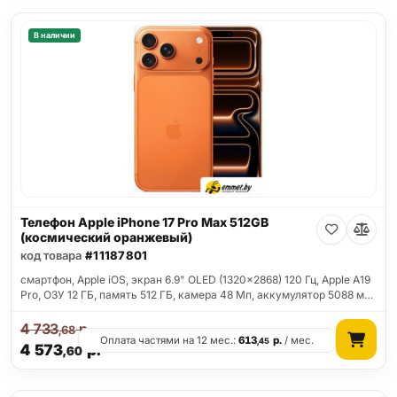
В наличии
Телефон Apple iPhone 17 Pro Max 512GB
(космический оранжевый)
код товара
#11187801
смартфон, Apple iOS, экран 6.9" OLED (1320x2868) 120 Гц, Apple A19
Pro, ОЗУ 12 ГБ, память 512 ГБ, камера 48 Мп, аккумулятор 5088 м…
4 733
р.
,68
Оплата частями на 12 мес.:
613
р.
/ мес.
,45
4 573
р.
,60