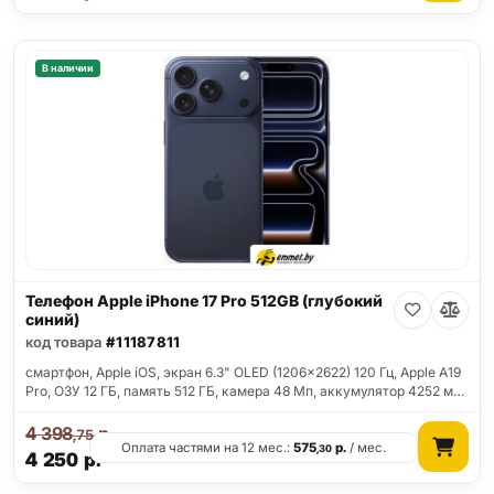
В наличии
Телефон Apple iPhone 17 Pro 512GB (глубокий
синий)
код товара
#11187811
смартфон, Apple iOS, экран 6.3" OLED (1206x2622) 120 Гц, Apple A19
Pro, ОЗУ 12 ГБ, память 512 ГБ, камера 48 Мп, аккумулятор 4252 м…
4 398
р.
,75
Оплата частями на 12 мес.:
575
р.
/ мес.
,30
4 250
р.