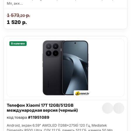
Мп, акк…
1 573
р.
,20
1 520
р.
В наличии
Телефон Xiaomi 17T 12GB/512GB
международная версия (черный)
код товара
#11951089
Android, экран 6.59" AMOLED (1268x2756) 120 Гц, Mediatek
Dimensity 8500 Ultra, ОЗУ 12 ГБ, память 512 ГБ, камера 50 Мп,