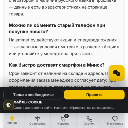
оператором и наличие русского языка в прошивке
— данные есть в характеристиках на странице
товара.
Можно ли обменять старый телефон при
покупке нового?
На emmet.by действуют акции и спецпредложения
— актуальные условия смотрите в разделе «Акции»
или уточняйте у менеджера при заказе.
Как быстро доставят смартфон в Минск?
Срок зависит от наличия на складе и адреса. После
оформления заказа менеджер согласует дату; при
статусе «в наличии» отправка обычно занимает
минимальное время.
Только необходимые
Принять
ФАЙЛЫ COOKIE
Cookie для работы сайта. Нажимая «Принять», вы соглашаетесь.
0
Нужна помощь или консультация?
Минск
Сравнение
Корзина
Звонок
Избранное
Звоните или оставьте заявку — перезвоним в рабочее