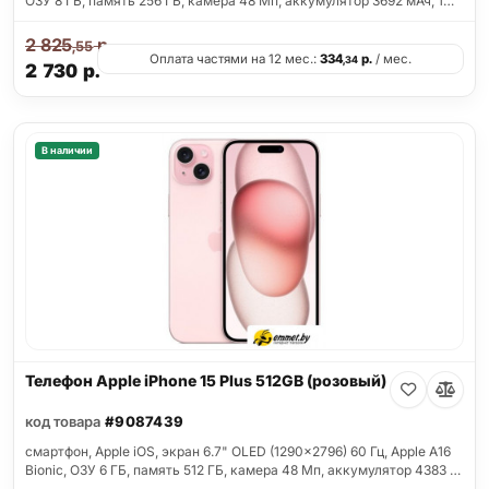
ОЗУ 8 ГБ, память 256 ГБ, камера 48 Мп, аккумулятор 3692 мАч, 1…
2 825
р.
,55
Оплата частями на 12 мес.:
334
р.
/ мес.
,34
2 730
р.
В наличии
Телефон Apple iPhone 15 Plus 512GB (розовый)
код товара
#9087439
смартфон, Apple iOS, экран 6.7" OLED (1290x2796) 60 Гц, Apple A16
Bionic, ОЗУ 6 ГБ, память 512 ГБ, камера 48 Мп, аккумулятор 4383 …