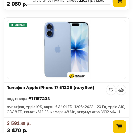
Оплата частями на 12 мес.:
210
р.
/ мес.
,54
2 050
р.
В наличии
Телефон Apple iPhone 17 512GB (голубой)
код товара
#11187298
смартфон, Apple iOS, экран 6.3" OLED (1206x2622) 120 Гц, Apple A19,
ОЗУ 8 ГБ, память 512 ГБ, камера 48 Мп, аккумулятор 3692 мАч, 1…
3 591
р.
,45
3 470
р.