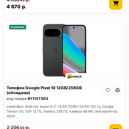
,45
4 670
р.
В наличии
Телефон Google Pixel 10 12GB/256GB
(обсидиан)
код товара
#11137503
смартфон, Android, экран 6.3" OLED (1080x2424) 120 Гц, Google
Tensor G5, ОЗУ 12 ГБ, память 256 ГБ, камера 48 Мп, аккумулятор
4970 …
2 204
р.
,55