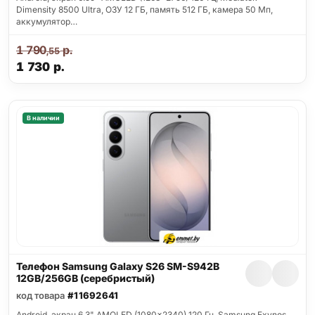
Dimensity 8500 Ultra, ОЗУ 12 ГБ, память 512 ГБ, камера 50 Мп,
аккумулятор…
1 790
р.
,55
1 730
р.
В наличии
Телефон Samsung Galaxy S26 SM-S942B
12GB/256GB (серебристый)
код товара
#11692641
Android, экран 6.3" AMOLED (1080x2340) 120 Гц, Samsung Exynos