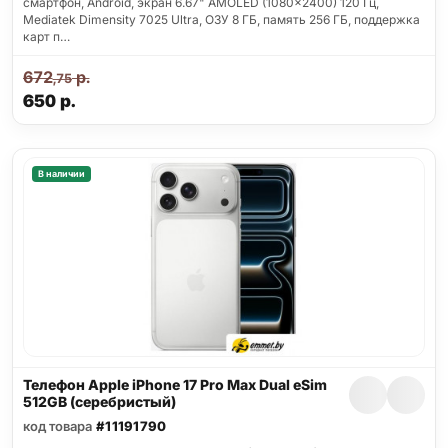
смартфон, Android, экран 6.67" AMOLED (1080x2400) 120 Гц,
Mediatek Dimensity 7025 Ultra, ОЗУ 8 ГБ, память 256 ГБ, поддержка
карт п…
672
р.
,75
650
р.
В наличии
Телефон Apple iPhone 17 Pro Max Dual eSim
512GB (серебристый)
код товара
#11191790