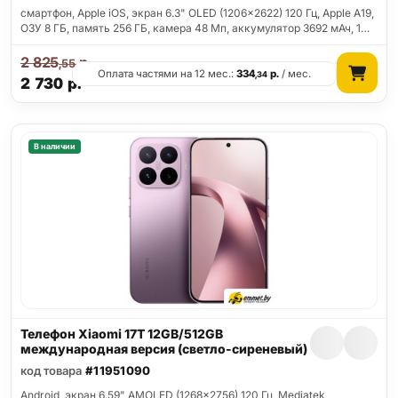
смартфон, Apple iOS, экран 6.3" OLED (1206x2622) 120 Гц, Apple A19,
ОЗУ 8 ГБ, память 256 ГБ, камера 48 Мп, аккумулятор 3692 мАч, 1…
2 825
р.
,55
Оплата частями на 12 мес.:
334
р.
/ мес.
,34
2 730
р.
В наличии
Телефон Xiaomi 17T 12GB/512GB
международная версия (светло-сиреневый)
код товара
#11951090
Android, экран 6.59" AMOLED (1268x2756) 120 Гц, Mediatek