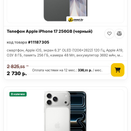
Телефон Apple iPhone 17 256GB (черный)
код товара
#11187305
смартфон, Apple iOS, экран 6.3" OLED (1206x2622) 120 Гц, Apple A19,
ОЗУ 8 ГБ, память 256 ГБ, камера 48 Мп, аккумулятор 3692 мАч, м…
2 825
р.
,55
Оплата частями на 12 мес.:
336
р.
/ мес.
,35
2 730
р.
В наличии