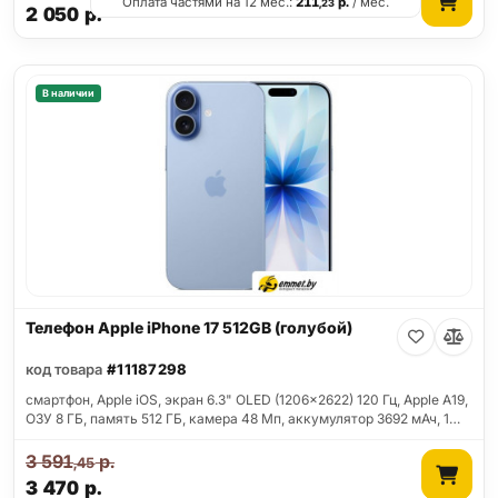
Оплата частями на 12 мес.:
211
р.
/ мес.
,23
2 050
р.
В наличии
Телефон Apple iPhone 17 512GB (голубой)
код товара
#11187298
смартфон, Apple iOS, экран 6.3" OLED (1206x2622) 120 Гц, Apple A19,
ОЗУ 8 ГБ, память 512 ГБ, камера 48 Мп, аккумулятор 3692 мАч, 1…
3 591
р.
,45
3 470
р.