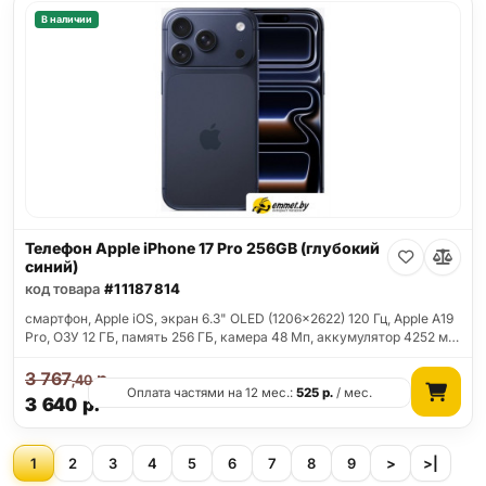
В наличии
Телефон Apple iPhone 17 Pro 256GB (глубокий
синий)
код товара
#11187814
смартфон, Apple iOS, экран 6.3" OLED (1206x2622) 120 Гц, Apple A19
Pro, ОЗУ 12 ГБ, память 256 ГБ, камера 48 Мп, аккумулятор 4252 м…
3 767
р.
,40
Оплата частями на 12 мес.:
525
р.
/ мес.
3 640
р.
1
2
3
4
5
6
7
8
9
>
>|