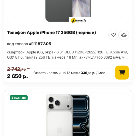
Телефон Apple iPhone 17 256GB (черный)
код товара
#11187305
смартфон, Apple iOS, экран 6.3" OLED (1206x2622) 120 Гц, Apple A19,
ОЗУ 8 ГБ, память 256 ГБ, камера 48 Мп, аккумулятор 3692 мАч, м…
2 742
р.
,75
Оплата частями на 12 мес.:
336
р.
/ мес.
,35
2 650
р.
В наличии