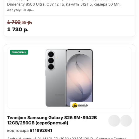
Dimensity 8500 Ultra, ОЗУ 12 ГБ, память 512 ГБ, камера 50 Мп,
аккумулятор…
1 790
р.
,55
1 730
р.
В наличии
Телефон Samsung Galaxy S26 SM-S942B
12GB/256GB (серебристый)
код товара
#11692641
Android, экран 6.3" AMOLED (1080x2340) 120 Гц, Samsung Exynos