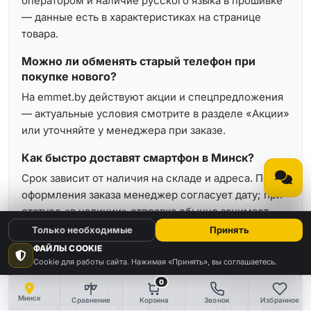
оператором и наличие русского языка в прошивке
— данные есть в характеристиках на странице
товара.
Можно ли обменять старый телефон при
покупке нового?
На emmet.by действуют акции и спецпредложения
— актуальные условия смотрите в разделе «Акции»
или уточняйте у менеджера при заказе.
Как быстро доставят смартфон в Минск?
Срок зависит от наличия на складе и адреса. После
оформления заказа менеджер согласует дату; при
статусе «в наличии» отправка обычно занимает
минимальное время.
Только необходимые
Принять
ФАЙЛЫ COOKIE
Cookie для работы сайта. Нажимая «Принять», вы соглашаетесь.
0
Нужна помощь или консультация?
Минск
Сравнение
Корзина
Звонок
Избранное
Звоните или оставьте заявку — перезвоним в рабочее