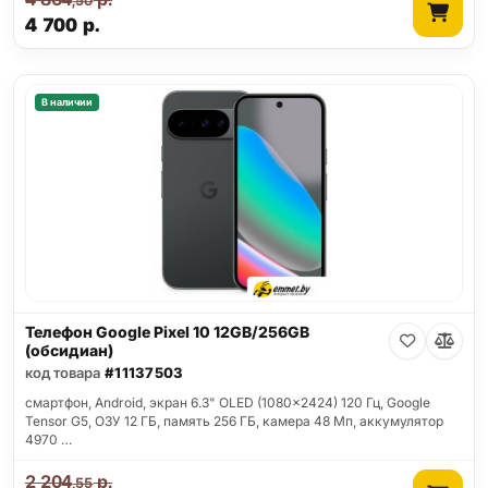
,50
4 700
р.
В наличии
Телефон Google Pixel 10 12GB/256GB
(обсидиан)
код товара
#11137503
смартфон, Android, экран 6.3" OLED (1080x2424) 120 Гц, Google
Tensor G5, ОЗУ 12 ГБ, память 256 ГБ, камера 48 Мп, аккумулятор
4970 …
2 204
р.
,55