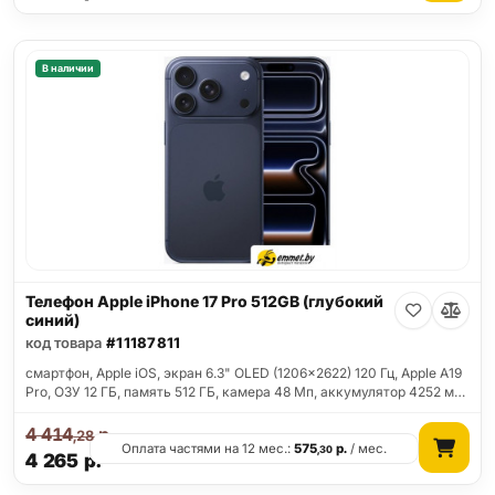
В наличии
Телефон Apple iPhone 17 Pro 512GB (глубокий
синий)
код товара
#11187811
смартфон, Apple iOS, экран 6.3" OLED (1206x2622) 120 Гц, Apple A19
Pro, ОЗУ 12 ГБ, память 512 ГБ, камера 48 Мп, аккумулятор 4252 м…
4 414
р.
,28
Оплата частями на 12 мес.:
575
р.
/ мес.
,30
4 265
р.