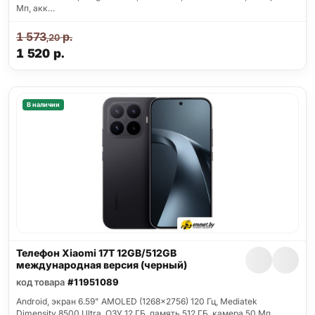
Мп, акк…
1 573
р.
,20
1 520
р.
В наличии
Телефон Xiaomi 17T 12GB/512GB
международная версия (черный)
код товара
#11951089
Android, экран 6.59" AMOLED (1268x2756) 120 Гц, Mediatek
Dimensity 8500 Ultra, ОЗУ 12 ГБ, память 512 ГБ, камера 50 Мп,