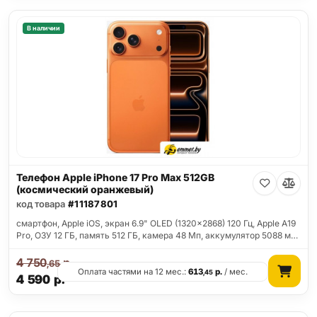
В наличии
Телефон Apple iPhone 17 Pro Max 512GB
(космический оранжевый)
код товара
#11187801
смартфон, Apple iOS, экран 6.9" OLED (1320x2868) 120 Гц, Apple A19
Pro, ОЗУ 12 ГБ, память 512 ГБ, камера 48 Мп, аккумулятор 5088 м…
4 750
р.
,65
Оплата частями на 12 мес.:
613
р.
/ мес.
,45
4 590
р.