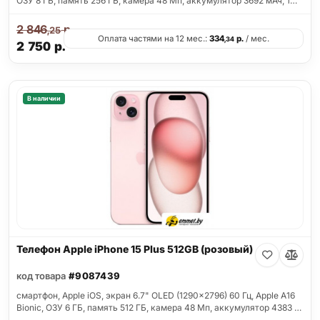
ОЗУ 8 ГБ, память 256 ГБ, камера 48 Мп, аккумулятор 3692 мАч, 1…
2 846
р.
,25
Оплата частями на 12 мес.:
334
р.
/ мес.
,34
2 750
р.
В наличии
Телефон Apple iPhone 15 Plus 512GB (розовый)
код товара
#9087439
смартфон, Apple iOS, экран 6.7" OLED (1290x2796) 60 Гц, Apple A16
Bionic, ОЗУ 6 ГБ, память 512 ГБ, камера 48 Мп, аккумулятор 4383 …