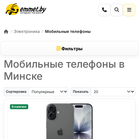
Электроника
Мобильные телефоны
Фильтры
Мобильные телефоны в
Минске
iPhone Air
iPhone SE
Samsung Galaxy A56
Samsung Galaxy A57
iPhone 17
iPho
Сортировка
Показать
В наличии