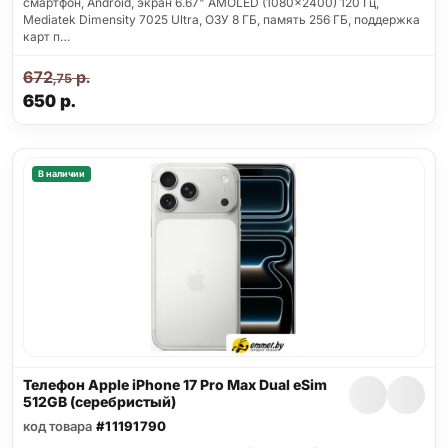
смартфон, Android, экран 6.67" AMOLED (1080x2400) 120 Гц,
Mediatek Dimensity 7025 Ultra, ОЗУ 8 ГБ, память 256 ГБ, поддержка
карт п…
672
р.
,75
650
р.
В наличии
Телефон Apple iPhone 17 Pro Max Dual eSim
512GB (серебристый)
код товара
#11191790