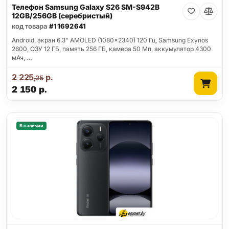
Телефон Samsung Galaxy S26 SM-S942B
12GB/256GB (серебристый)
код товара
#11692641
Android, экран 6.3" AMOLED (1080x2340) 120 Гц, Samsung Exynos
2600, ОЗУ 12 ГБ, память 256 ГБ, камера 50 Мп, аккумулятор 4300
мАч, …
2 225
р.
,25
2 150
р.
В наличии