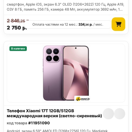
смартфон, Apple iOS, экран 6.3" OLED (1206x2622) 120 Гц, Apple A19,
ОЗУ 8 ГБ, память 256 ГБ, камера 48 Мп, аккумулятор 3692 мАч, 1…
2 846
р.
,25
Оплата частями на 12 мес.:
334
р.
/ мес.
,34
2 750
р.
В наличии
Телефон Xiaomi 17T 12GB/512GB
международная версия (светло-сиреневый)
код товара
#11951090
Android, экран 6.59" AMOLED (1268x2756) 120 Гц, Mediatek