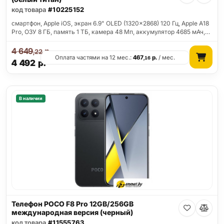
код товара
#10225152
смартфон, Apple iOS, экран 6.9" OLED (1320x2868) 120 Гц, Apple A18
Pro, ОЗУ 8 ГБ, память 1 ТБ, камера 48 Мп, аккумулятор 4685 мАч,…
4 649
р.
,22
Оплата частями на 12 мес.:
467
р.
/ мес.
,16
4 492
р.
В наличии
Телефон POCO F8 Pro 12GB/256GB
международная версия (черный)
код товара
#11555763