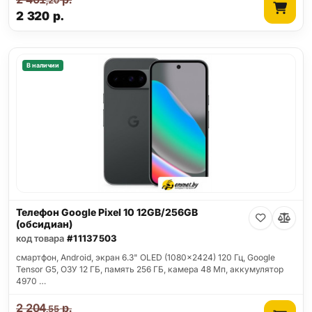
,20
2 320
р.
В наличии
Телефон Google Pixel 10 12GB/256GB
(обсидиан)
код товара
#11137503
смартфон, Android, экран 6.3" OLED (1080x2424) 120 Гц, Google
Tensor G5, ОЗУ 12 ГБ, память 256 ГБ, камера 48 Мп, аккумулятор
4970 …
2 204
р.
,55