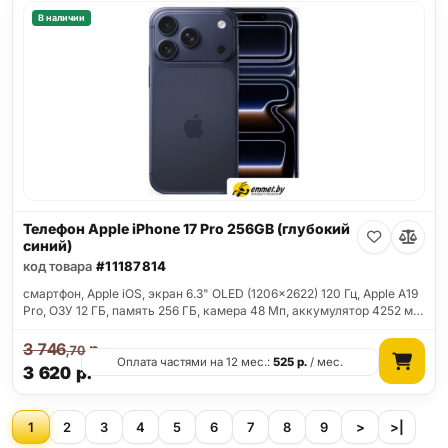
В наличии
Телефон Apple iPhone 17 Pro 256GB (глубокий
синий)
код товара
#11187814
смартфон, Apple iOS, экран 6.3" OLED (1206x2622) 120 Гц, Apple A19
Pro, ОЗУ 12 ГБ, память 256 ГБ, камера 48 Мп, аккумулятор 4252 м…
3 746
р.
,70
Оплата частями на 12 мес.:
525
р.
/ мес.
3 620
р.
1
2
3
4
5
6
7
8
9
>
>|