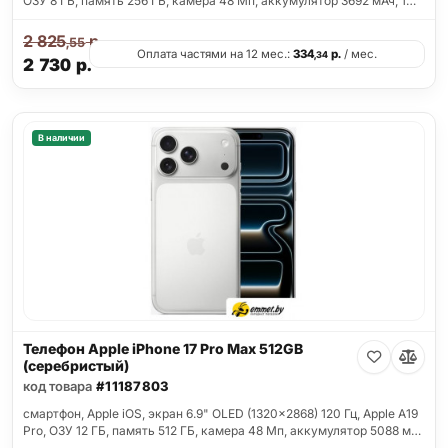
ОЗУ 8 ГБ, память 256 ГБ, камера 48 Мп, аккумулятор 3692 мАч, 1…
2 825
р.
,55
Оплата частями на 12 мес.:
334
р.
/ мес.
,34
2 730
р.
В наличии
Телефон Apple iPhone 17 Pro Max 512GB
(серебристый)
код товара
#11187803
смартфон, Apple iOS, экран 6.9" OLED (1320x2868) 120 Гц, Apple A19
Pro, ОЗУ 12 ГБ, память 512 ГБ, камера 48 Мп, аккумулятор 5088 м…