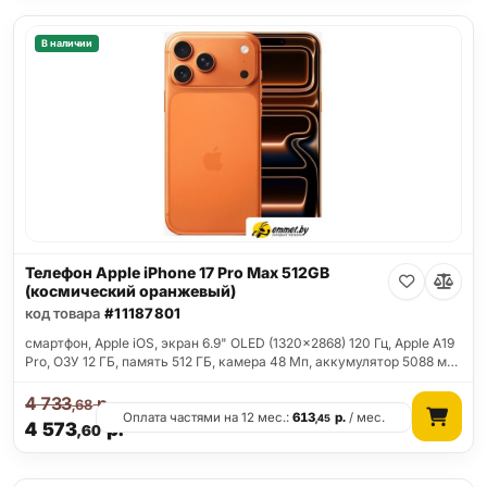
В наличии
Телефон Apple iPhone 17 Pro Max 512GB
(космический оранжевый)
код товара
#11187801
смартфон, Apple iOS, экран 6.9" OLED (1320x2868) 120 Гц, Apple A19
Pro, ОЗУ 12 ГБ, память 512 ГБ, камера 48 Мп, аккумулятор 5088 м…
4 733
р.
,68
Оплата частями на 12 мес.:
613
р.
/ мес.
,45
4 573
р.
,60