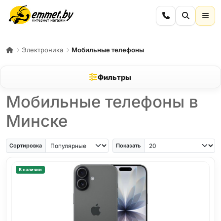
Электроника
Мобильные телефоны
Фильтры
Мобильные телефоны в
Минске
iPhone Air
iPhone SE
Samsung Galaxy A56
Samsung Galaxy A57
iPhone 17
iPho
Сортировка
Показать
В наличии