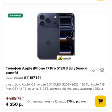
В наличии
Телефон Apple iPhone 17 Pro 512GB (глубокий
синий)
код товара
#11187811
смартфон, Apple iOS, экран 6.3" OLED (1206x2622) 120 Гц, Apple A19
Pro, ОЗУ 12 ГБ, память 512 ГБ, камера 48 Мп, аккумулятор 4252 м…
4 398
р.
,75
Оплата частями на 12 мес.:
575
р.
/ мес.
,30
4 250
р.