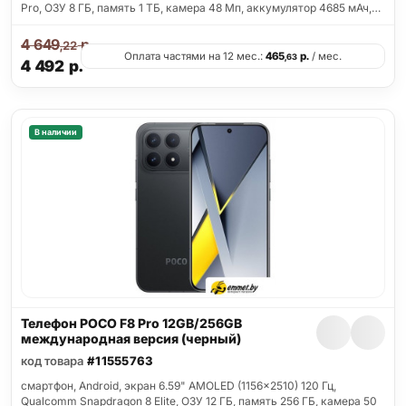
Pro, ОЗУ 8 ГБ, память 1 ТБ, камера 48 Мп, аккумулятор 4685 мАч,…
4 649
р.
,22
Оплата частями на 12 мес.:
465
р.
/ мес.
,63
4 492
р.
В наличии
Телефон POCO F8 Pro 12GB/256GB
международная версия (черный)
код товара
#11555763
смартфон, Android, экран 6.59" AMOLED (1156x2510) 120 Гц,
Qualcomm Snapdragon 8 Elite, ОЗУ 12 ГБ, память 256 ГБ, камера 50