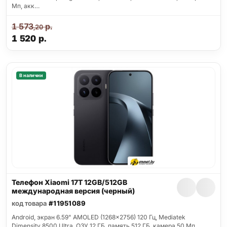
Мп, акк…
1 573
р.
,20
1 520
р.
В наличии
Телефон Xiaomi 17T 12GB/512GB
международная версия (черный)
код товара
#11951089
Android, экран 6.59" AMOLED (1268x2756) 120 Гц, Mediatek
Dimensity 8500 Ultra, ОЗУ 12 ГБ, память 512 ГБ, камера 50 Мп,