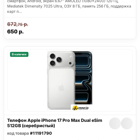
смартфон, Android, экран 6.67" AMOLED (1080x2400) 120 Гц,
Mediatek Dimensity 7025 Ultra, ОЗУ 8 ГБ, память 256 ГБ, поддержка
карт п…
672
р.
,75
650
р.
В наличии
Телефон Apple iPhone 17 Pro Max Dual eSim
512GB (серебристый)
код товара
#11191790