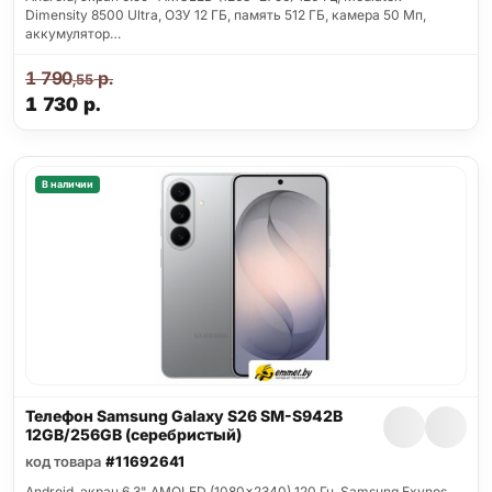
Dimensity 8500 Ultra, ОЗУ 12 ГБ, память 512 ГБ, камера 50 Мп,
аккумулятор…
1 790
р.
,55
1 730
р.
В наличии
Телефон Samsung Galaxy S26 SM-S942B
12GB/256GB (серебристый)
код товара
#11692641
Android, экран 6.3" AMOLED (1080x2340) 120 Гц, Samsung Exynos