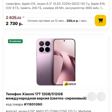
смартфон, Apple iOS, экран 6.3" OLED (1206x2622) 120 Гц, Apple A19,
ОЗУ 8 ГБ, память 256 ГБ, камера 48 Мп, аккумулятор 3692 мАч, 1…
2 825
р.
,55
Оплата частями на 12 мес.:
334
р.
/ мес.
,34
2 730
р.
В наличии
Телефон Xiaomi 17T 12GB/512GB
международная версия (светло-сиреневый)
код товара
#11951090
Android, экран 6.59" AMOLED (1268x2756) 120 Гц, Mediatek