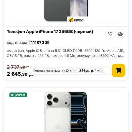
Телефон Apple iPhone 17 256GB (черный)
код товара
#11187305
смартфон, Apple iOS, экран 6.3" OLED (1206x2622) 120 Гц, Apple A19,
ОЗУ 8 ГБ, память 256 ГБ, камера 48 Мп, аккумулятор 3692 мАч, м…
2 737
р.
,89
Оплата частями на 12 мес.:
336
р.
/ мес.
,35
2 645
р.
,30
В наличии