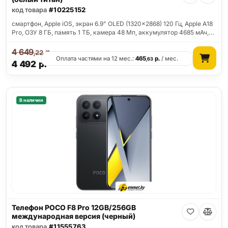
код товара
#10225152
смартфон, Apple iOS, экран 6.9" OLED (1320x2868) 120 Гц, Apple A18
Pro, ОЗУ 8 ГБ, память 1 ТБ, камера 48 Мп, аккумулятор 4685 мАч,…
4 649
р.
,22
Оплата частями на 12 мес.:
465
р.
/ мес.
,63
4 492
р.
В наличии
Телефон POCO F8 Pro 12GB/256GB
международная версия (черный)
код товара
#11555763