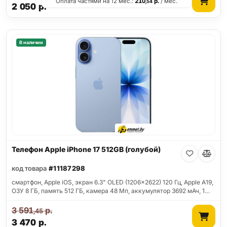
Оплата частями на 12 мес.:
210
р.
/ мес.
,54
2 050
р.
В наличии
Телефон Apple iPhone 17 512GB (голубой)
код товара
#11187298
смартфон, Apple iOS, экран 6.3" OLED (1206x2622) 120 Гц, Apple A19,
ОЗУ 8 ГБ, память 512 ГБ, камера 48 Мп, аккумулятор 3692 мАч, 1…
3 591
р.
,45
3 470
р.