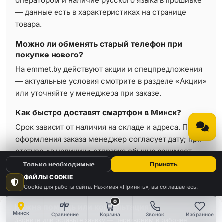
оператором и наличие русского языка в прошивке
— данные есть в характеристиках на странице
товара.
Можно ли обменять старый телефон при
покупке нового?
На emmet.by действуют акции и спецпредложения
— актуальные условия смотрите в разделе «Акции»
или уточняйте у менеджера при заказе.
Как быстро доставят смартфон в Минск?
Срок зависит от наличия на складе и адреса. После
оформления заказа менеджер согласует дату; при
статусе «в наличии» отправка обычно занимает
минимальное время.
Только необходимые
Принять
ФАЙЛЫ COOKIE
Cookie для работы сайта. Нажимая «Принять», вы соглашаетесь.
0
Нужна помощь или консультация?
Минск
Сравнение
Корзина
Звонок
Избранное
Звоните или оставьте заявку — перезвоним в рабочее