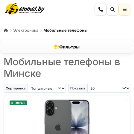
Электроника
Мобильные телефоны
Фильтры
Мобильные телефоны в
Минске
iPhone Air
iPhone SE
Samsung Galaxy A56
Samsung Galaxy A57
iPhone 17
iPho
Сортировка
Показать
В наличии