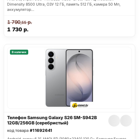
Dimensity 8500 Ultra, ОЗУ 12 ГБ, память 512 ГБ, камера 50 Мп,
аккумулятор…
1 790
р.
,55
1 730
р.
В наличии
Телефон Samsung Galaxy S26 SM-S942B
12GB/256GB (серебристый)
код товара
#11692641
Android, экран 6.3" AMOLED (1080x2340) 120 Гц, Samsung Exynos