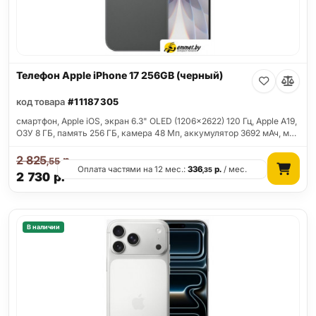
Телефон Apple iPhone 17 256GB (черный)
код товара
#11187305
смартфон, Apple iOS, экран 6.3" OLED (1206x2622) 120 Гц, Apple A19,
ОЗУ 8 ГБ, память 256 ГБ, камера 48 Мп, аккумулятор 3692 мАч, м…
2 825
р.
,55
Оплата частями на 12 мес.:
336
р.
/ мес.
,35
2 730
р.
В наличии