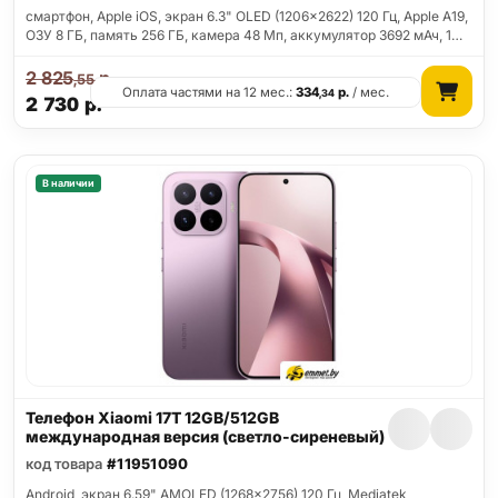
смартфон, Apple iOS, экран 6.3" OLED (1206x2622) 120 Гц, Apple A19,
ОЗУ 8 ГБ, память 256 ГБ, камера 48 Мп, аккумулятор 3692 мАч, 1…
2 825
р.
,55
Оплата частями на 12 мес.:
334
р.
/ мес.
,34
2 730
р.
В наличии
Телефон Xiaomi 17T 12GB/512GB
международная версия (светло-сиреневый)
код товара
#11951090
Android, экран 6.59" AMOLED (1268x2756) 120 Гц, Mediatek