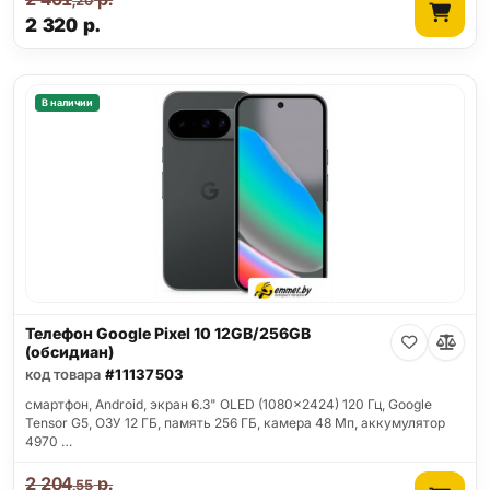
,20
2 320
р.
В наличии
Телефон Google Pixel 10 12GB/256GB
(обсидиан)
код товара
#11137503
смартфон, Android, экран 6.3" OLED (1080x2424) 120 Гц, Google
Tensor G5, ОЗУ 12 ГБ, память 256 ГБ, камера 48 Мп, аккумулятор
4970 …
2 204
р.
,55