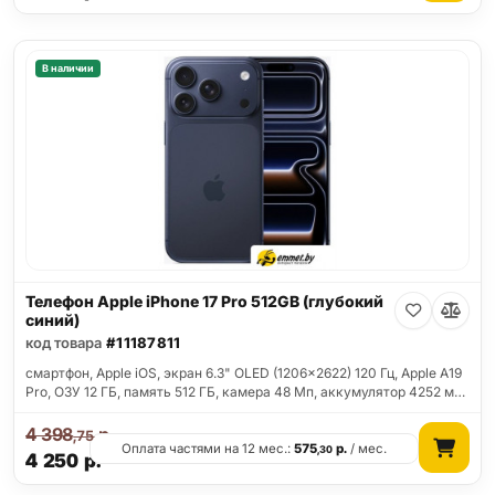
В наличии
Телефон Apple iPhone 17 Pro 512GB (глубокий
синий)
код товара
#11187811
смартфон, Apple iOS, экран 6.3" OLED (1206x2622) 120 Гц, Apple A19
Pro, ОЗУ 12 ГБ, память 512 ГБ, камера 48 Мп, аккумулятор 4252 м…
4 398
р.
,75
Оплата частями на 12 мес.:
575
р.
/ мес.
,30
4 250
р.