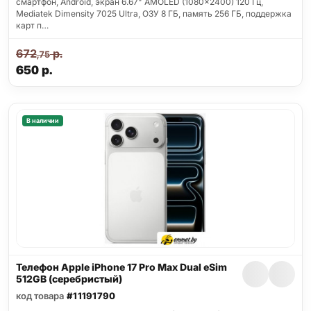
смартфон, Android, экран 6.67" AMOLED (1080x2400) 120 Гц,
Mediatek Dimensity 7025 Ultra, ОЗУ 8 ГБ, память 256 ГБ, поддержка
карт п…
672
р.
,75
650
р.
В наличии
Телефон Apple iPhone 17 Pro Max Dual eSim
512GB (серебристый)
код товара
#11191790