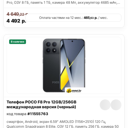
Pro, ОЗУ 8 ГБ, память 1 ТБ, камера 48 Мп, аккумулятор 4685 мАч,…
4 649
р.
,22
Оплата частями на 12 мес.:
465
р.
/ мес.
,63
4 492
р.
В наличии
Телефон POCO F8 Pro 12GB/256GB
международная версия (черный)
код товара
#11555763
смартфон, Android, экран 6.59" AMOLED (1156x2510) 120 Гц,
Qualcomm Snapdragon 8 Elite, ОЗУ 12 ГБ, память 256 ГБ, камера 50