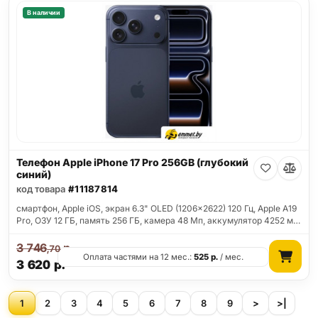
В наличии
Телефон Apple iPhone 17 Pro 256GB (глубокий
синий)
код товара
#11187814
смартфон, Apple iOS, экран 6.3" OLED (1206x2622) 120 Гц, Apple A19
Pro, ОЗУ 12 ГБ, память 256 ГБ, камера 48 Мп, аккумулятор 4252 м…
3 746
р.
,70
Оплата частями на 12 мес.:
525
р.
/ мес.
3 620
р.
1
2
3
4
5
6
7
8
9
>
>|