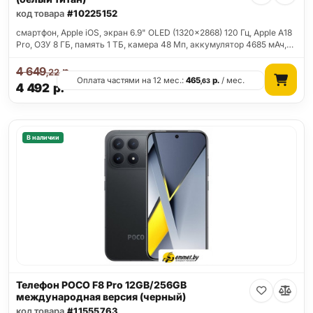
код товара
#10225152
смартфон, Apple iOS, экран 6.9" OLED (1320x2868) 120 Гц, Apple A18
Pro, ОЗУ 8 ГБ, память 1 ТБ, камера 48 Мп, аккумулятор 4685 мАч,…
4 649
р.
,22
Оплата частями на 12 мес.:
465
р.
/ мес.
,63
4 492
р.
В наличии
Телефон POCO F8 Pro 12GB/256GB
международная версия (черный)
код товара
#11555763