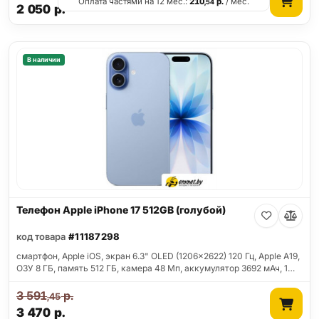
Оплата частями на 12 мес.:
210
р.
/ мес.
,54
2 050
р.
В наличии
Телефон Apple iPhone 17 512GB (голубой)
код товара
#11187298
смартфон, Apple iOS, экран 6.3" OLED (1206x2622) 120 Гц, Apple A19,
ОЗУ 8 ГБ, память 512 ГБ, камера 48 Мп, аккумулятор 3692 мАч, 1…
3 591
р.
,45
3 470
р.