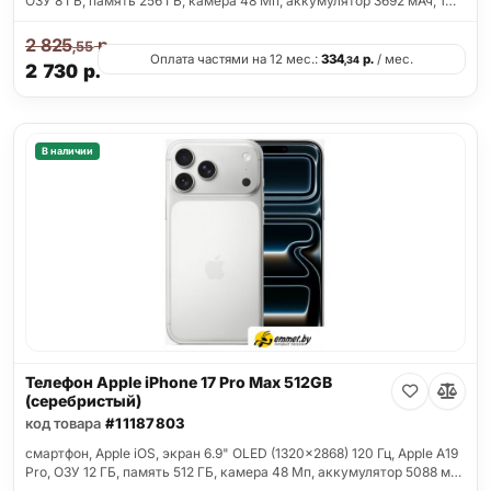
ОЗУ 8 ГБ, память 256 ГБ, камера 48 Мп, аккумулятор 3692 мАч, 1…
2 825
р.
,55
Оплата частями на 12 мес.:
334
р.
/ мес.
,34
2 730
р.
В наличии
Телефон Apple iPhone 17 Pro Max 512GB
(серебристый)
код товара
#11187803
смартфон, Apple iOS, экран 6.9" OLED (1320x2868) 120 Гц, Apple A19
Pro, ОЗУ 12 ГБ, память 512 ГБ, камера 48 Мп, аккумулятор 5088 м…