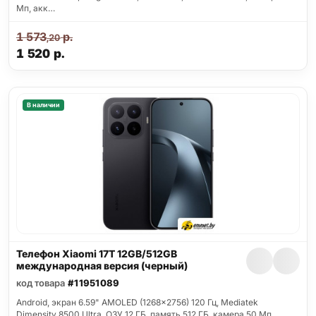
Мп, акк…
1 573
р.
,20
1 520
р.
В наличии
Телефон Xiaomi 17T 12GB/512GB
международная версия (черный)
код товара
#11951089
Android, экран 6.59" AMOLED (1268x2756) 120 Гц, Mediatek
Dimensity 8500 Ultra, ОЗУ 12 ГБ, память 512 ГБ, камера 50 Мп,