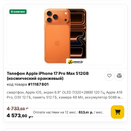
В наличии
Телефон Apple iPhone 17 Pro Max 512GB
(космический оранжевый)
код товара
#11187801
смартфон, Apple iOS, экран 6.9" OLED (1320x2868) 120 Гц, Apple A19
Pro, ОЗУ 12 ГБ, память 512 ГБ, камера 48 Мп, аккумулятор 5088 м…
4 733
р.
,68
Оплата частями на 12 мес.:
613
р.
/ мес.
,45
4 573
р.
,60