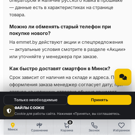
оператором и наличие русского языка в прошивке
— данные есть в характеристиках на странице
товара.
Можно ли обменять старый телефон при
покупке нового?
На emmet.by действуют акции и спецпредложения
— актуальные условия смотрите в разделе «Акции»
или уточняйте у менеджера при заказе.
Как быстро доставят смартфон в Минск?
Срок зависит от наличия на складе и адреса. После
оформления заказа менеджер согласует дату; при
статусе «в наличии» отправка обычно занимает
минимальное время.
Только необходимые
Принять
ФАЙЛЫ COOKIE
Cookie для работы сайта. Нажимая «Принять», вы соглашаетесь.
0
Нужна помощь или консультация?
Минск
Сравнение
Корзина
Звонок
Избранное
Звоните или оставьте заявку — перезвоним в рабочее