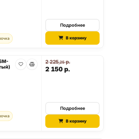
Подробнее
В корзину
рочка
 SM-
2 225
р.
,25
тый)
2 150
р.
Подробнее
рочка
В корзину