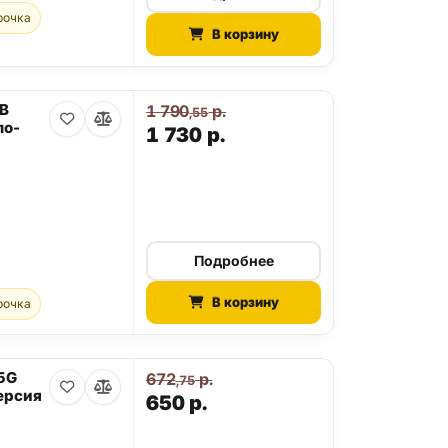
рочка
В корзину
GB
1 790
р.
,55
ло-
1 730
р.
Подробнее
В корзину
рочка
 5G
672
р.
,75
ерсия
650
р.