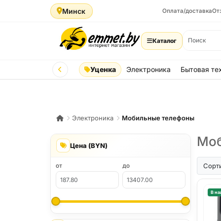
Минск
Оплата/доставка
От
Каталог
Уценка
Электроника
Бытовая те
Электроника
Мобильные телефоны
Моб
Цена (BYN)
iPhone A
Сорт
ОТ
ДО
В на