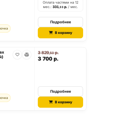
Оплата частями на 12
мес.:
331
р.
/ мес.
,33
Подробнее
рочка
В корзину
ax
3 829
р.
,50
й)
3 700
р.
Подробнее
рочка
В корзину