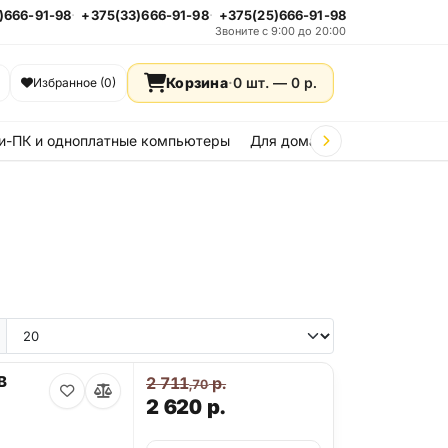
)666-91-98
+375(33)666-91-98
+375(25)666-91-98
Звоните с 9:00 до 20:00
Корзина
·
0 шт. —
0
р.
Избранное (0)
и-ПК и одноплатные компьютеры
Для дома и дачи
Стройка
e 15
iPhone 14
iPhone 13
iPhone 12
iPhone 11
Samsung Galaxy A36
Samsung Galax
B
2 711
р.
,70
2 620
р.