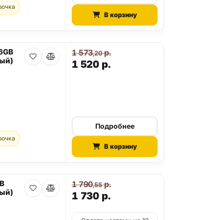
рочка
В корзину
56GB
1 573
р.
,20
ый)
1 520
р.
Подробнее
рочка
В корзину
GB
1 790
р.
,55
ый)
1 730
р.