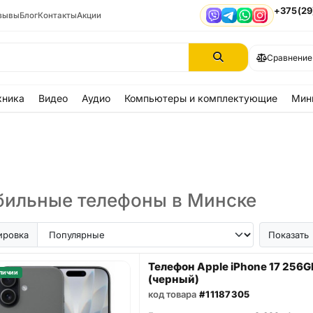
+375(29
зывы
Блог
Контакты
Акции
Viber
Telegram
WhatsApp
Instagram
Сравнение
хника
Видео
Аудио
Компьютеры и комплектующие
Мин
ильные телефоны в Минске
ir
iPhone SE
Samsung Galaxy A56
Samsung Galaxy A57
iPhone 17
iPhone 16
iPhon
ировка
Показать
Телефон Apple iPhone 17 256G
личии
(черный)
код товара
#11187305