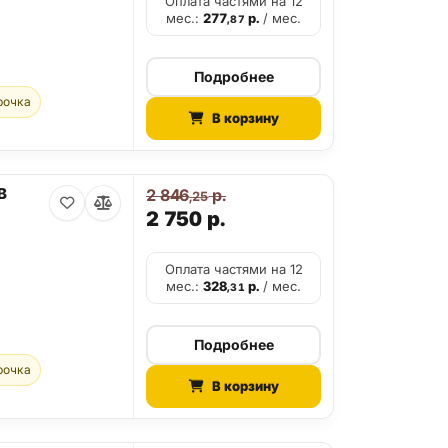
Оплата частями на 12
мес.:
277
р.
/ мес.
,87
Подробнее
рочка
В корзину
B
2 846
р.
,25
2 750
р.
Оплата частями на 12
мес.:
328
р.
/ мес.
,31
Подробнее
рочка
В корзину