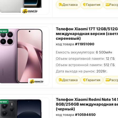
Доставка
Гарантия
Расс
Телефон Xiaomi 17T 12GB/512
личии
международная версия (свет
сиреневый)
код товара
#11951090
Емкость аккумулятора:
6 500мАч
Объем оперативной памяти:
12 ГБ
Объем встроенной памяти:
512 ГБ
Дата выхода на рынок:
2026г.
Доставка
Гарантия
Расс
Телефон Xiaomi Redmi Note 14
личии
8GB/256GB международная в
(черный)
код товара
#10594650