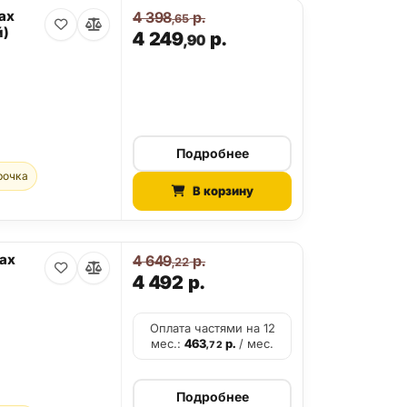
ax
4 398
р.
,65
й)
4 249
р.
,90
Подробнее
рочка
В корзину
Max
4 649
р.
,22
4 492
р.
Оплата частями на 12
мес.:
463
р.
/ мес.
,72
Подробнее