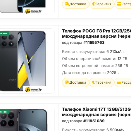
Доставка
Гарантия
Расс
Телефон POCO F8 Pro 12GB/2
личии
международная версия (черн
код товара
#11555763
Емкость аккумулятора:
6 210мАч
Объем оперативной памяти:
12 ГБ
Объем встроенной памяти:
256 ГБ
Дата выхода на рынок:
2025г.
Доставка
Гарантия
Расс
Телефон Xiaomi 17T 12GB/512
личии
международная версия (черн
код товара
#11951089
Емкость аккумулятора:
6 500мАч