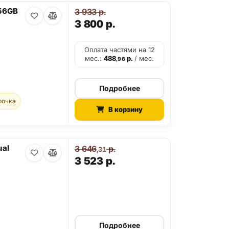
256GB
3 933
р.
3 800
р.
Оплата частями на 12
мес.:
488
р.
/ мес.
,96
Подробнее
рочка
В корзину
ual
3 646
р.
,31
3 523
р.
Подробнее