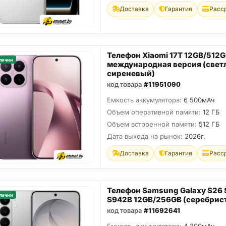
Доставка
Гарантия
Расс
Телефон Xiaomi 17T 12GB/512
личии
международная версия (свет
сиреневый)
код товара
#11951090
Емкость аккумулятора:
6 500мАч
Объем оперативной памяти:
12 ГБ
Объем встроенной памяти:
512 ГБ
Дата выхода на рынок:
2026г.
Доставка
Гарантия
Расс
Телефон Samsung Galaxy S26
личии
S942B 12GB/256GB (серебрис
код товара
#11692641