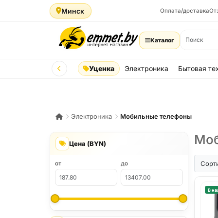
Минск
Оплата/доставка
От
Каталог
Уценка
Электроника
Бытовая те
Электроника
Мобильные телефоны
Моб
Цена (BYN)
iPhone A
Сорт
ОТ
ДО
В на