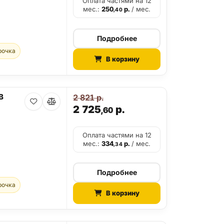
Оплата частями на 12
мес.:
250
р.
/ мес.
,40
Подробнее
рочка
В корзину
B
2 821
р.
2 725
р.
,60
Оплата частями на 12
мес.:
334
р.
/ мес.
,34
Подробнее
рочка
В корзину