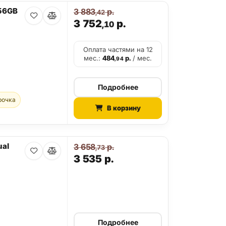
256GB
3 883
р.
,42
3 752
р.
,10
Оплата частями на 12
мес.:
484
р.
/ мес.
,94
Подробнее
рочка
В корзину
ual
3 658
р.
,73
3 535
р.
Подробнее