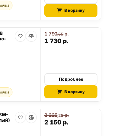
рочка
В корзину
GB
1 790
р.
,55
ло-
1 730
р.
Подробнее
В корзину
рочка
 SM-
2 225
р.
,25
тый)
2 150
р.