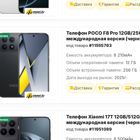
Доставка
Гарантия
Расс
Телефон POCO F8 Pro 12GB/2
личии
международная версия (черн
код товара
#11555763
Емкость аккумулятора:
6 210мАч
Объем оперативной памяти:
12 ГБ
Объем встроенной памяти:
256 ГБ
Дата выхода на рынок:
2025г.
Доставка
Гарантия
Расс
Телефон Xiaomi 17T 12GB/512
личии
международная версия (черн
код товара
#11951089
Емкость аккумулятора:
6 500мАч