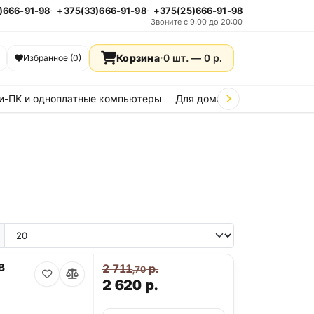
)666-91-98
+375(33)666-91-98
+375(25)666-91-98
Звоните с 9:00 до 20:00
Корзина
·
0 шт. —
0
р.
Избранное (0)
и-ПК и одноплатные компьютеры
Для дома и дачи
Стройка
e 15
iPhone 14
iPhone 13
iPhone 12
iPhone 11
Samsung Galaxy A36
Samsung Galax
B
2 711
р.
,70
2 620
р.