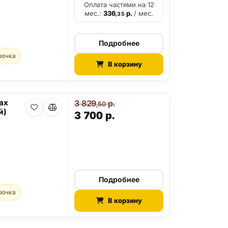
Оплата частями на 12
мес.:
336
р.
/ мес.
,35
Подробнее
рочка
В корзину
ax
3 829
р.
,50
й)
3 700
р.
Подробнее
рочка
В корзину