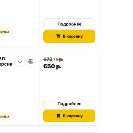
Подробнее
рочка
В корзину
 5G
672
р.
,75
ерсия
650
р.
Подробнее
В корзину
рочка