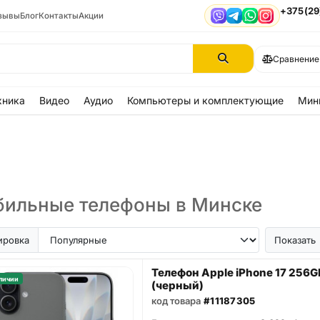
+375(29
зывы
Блог
Контакты
Акции
Viber
Telegram
WhatsApp
Instagram
Сравнение
хника
Видео
Аудио
Компьютеры и комплектующие
Мин
ильные телефоны в Минске
ir
iPhone SE
Samsung Galaxy A56
Samsung Galaxy A57
iPhone 17
iPhone 16
iPhon
ировка
Показать
Телефон Apple iPhone 17 256G
личии
(черный)
код товара
#11187305