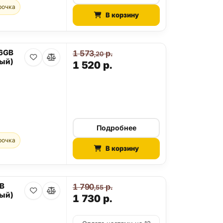
рочка
В корзину
56GB
1 573
р.
,20
ый)
1 520
р.
Подробнее
рочка
В корзину
GB
1 790
р.
,55
ый)
1 730
р.