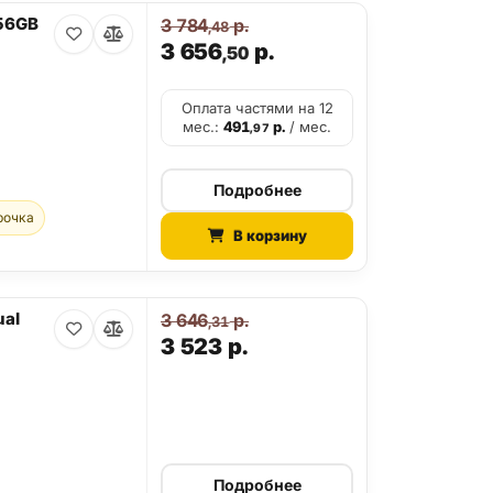
256GB
3 784
р.
,48
3 656
р.
,50
Оплата частями на 12
мес.:
491
р.
/ мес.
,97
Подробнее
рочка
В корзину
ual
3 646
р.
,31
3 523
р.
Подробнее