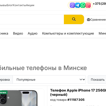
+375(29
зывы
Блог
Контакты
Акции
Viber
Telegram
WhatsApp
Instagram
Сравнение
хника
Видео
Аудио
Компьютеры и комплектующие
Мин
ильные телефоны в Минске
ir
iPhone SE
Samsung Galaxy A56
Samsung Galaxy A57
iPhone 17
iPhone 16
iPhon
ировка
Показать
Телефон Apple iPhone 17 256G
личии
(черный)
код товара
#11187305