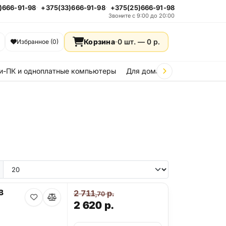
)666-91-98
+375(33)666-91-98
+375(25)666-91-98
Звоните с 9:00 до 20:00
Корзина
·
0 шт. —
0
р.
Избранное (0)
и-ПК и одноплатные компьютеры
Для дома и дачи
Стройка
e 15
iPhone 14
iPhone 13
iPhone 12
iPhone 11
Samsung Galaxy A36
Samsung Galax
B
2 711
р.
,70
2 620
р.