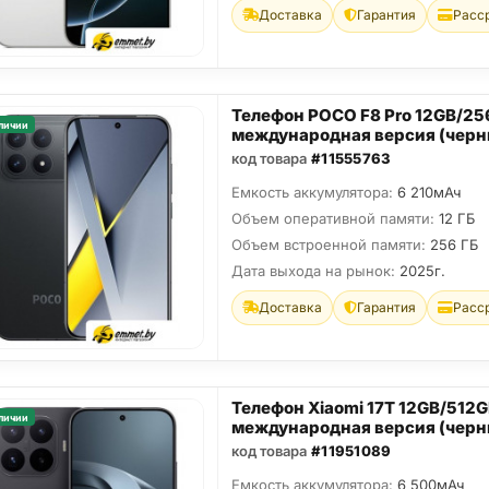
Доставка
Гарантия
Расс
Телефон POCO F8 Pro 12GB/2
личии
международная версия (черн
код товара
#11555763
Емкость аккумулятора:
6 210мАч
Объем оперативной памяти:
12 ГБ
Объем встроенной памяти:
256 ГБ
Дата выхода на рынок:
2025г.
Доставка
Гарантия
Расс
Телефон Xiaomi 17T 12GB/512
личии
международная версия (черн
код товара
#11951089
Емкость аккумулятора:
6 500мАч