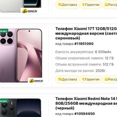
Доставка
Гарантия
Расс
Телефон Xiaomi 17T 12GB/512
личии
международная версия (свет
сиреневый)
код товара
#11951090
Емкость аккумулятора:
6 500мАч
Объем оперативной памяти:
12 ГБ
Объем встроенной памяти:
512 ГБ
Дата выхода на рынок:
2026г.
Доставка
Гарантия
Расс
Телефон Xiaomi Redmi Note 14
личии
8GB/256GB международная в
(черный)
код товара
#10594650