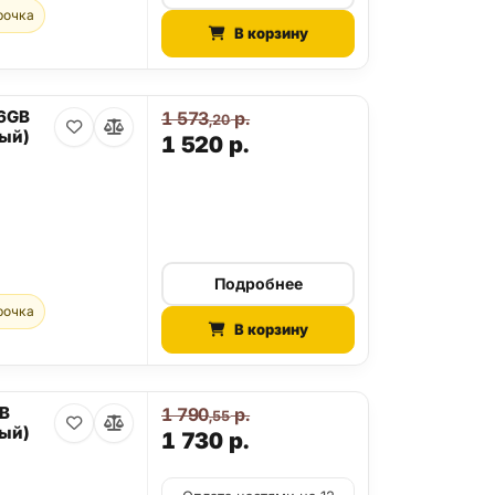
рочка
В корзину
56GB
1 573
р.
,20
ый)
1 520
р.
Подробнее
рочка
В корзину
GB
1 790
р.
,55
ый)
1 730
р.