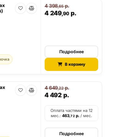
ax
4 398
р.
,65
й)
4 249
р.
,90
Подробнее
рочка
В корзину
Max
4 649
р.
,22
4 492
р.
Оплата частями на 12
мес.:
463
р.
/ мес.
,72
Подробнее