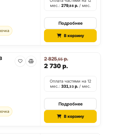
Оплата частями на 12
мес.:
279
р.
/ мес.
,88
Подробнее
рочка
В корзину
B
2 825
р.
,55
2 730
р.
Оплата частями на 12
мес.:
331
р.
/ мес.
,33
Подробнее
рочка
В корзину