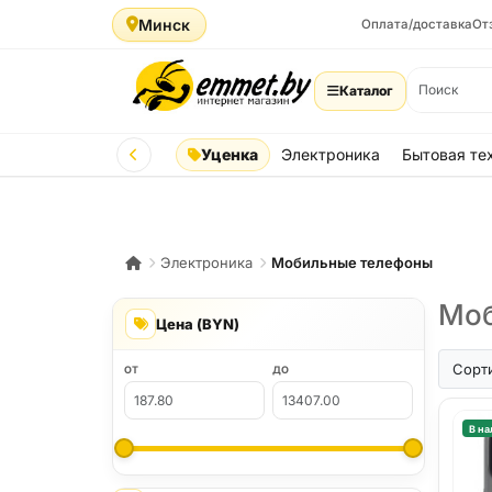
Минск
Оплата/доставка
От
Каталог
Уценка
Электроника
Бытовая те
Электроника
Мобильные телефоны
Моб
Цена (BYN)
iPhone A
Сорт
ОТ
ДО
В на