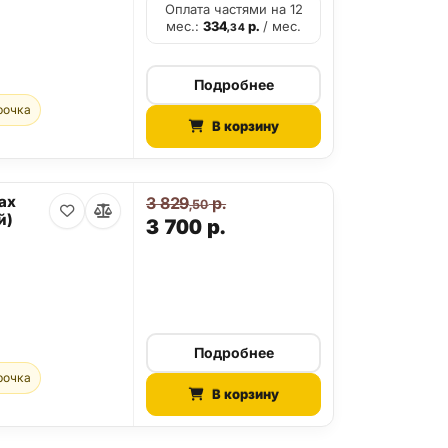
Оплата частями на 12
мес.:
334
р.
/ мес.
,34
Подробнее
рочка
В корзину
ax
3 829
р.
,50
й)
3 700
р.
Подробнее
рочка
В корзину