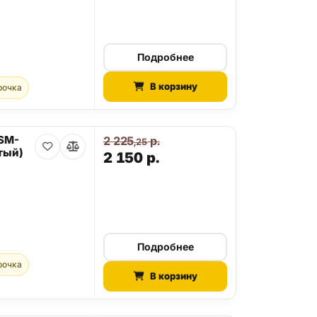
Подробнее
В корзину
рочка
 SM-
2 225
р.
,25
тый)
2 150
р.
Подробнее
рочка
В корзину