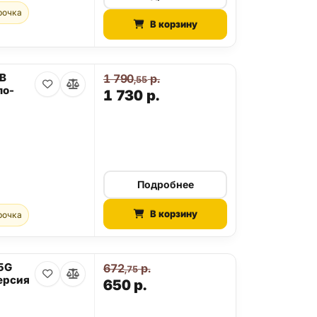
рочка
В корзину
GB
1 790
р.
,55
ло-
1 730
р.
Подробнее
В корзину
рочка
 5G
672
р.
,75
ерсия
650
р.