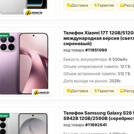
Доставка
Гарантия
Расс
Телефон Xiaomi 17T 12GB/512
личии
международная версия (свет
сиреневый)
код товара
#11951090
Емкость аккумулятора:
6 500мАч
Объем оперативной памяти:
12 ГБ
Объем встроенной памяти:
512 ГБ
Дата выхода на рынок:
2026г.
Доставка
Гарантия
Расс
Телефон Samsung Galaxy S26
личии
S942B 12GB/256GB (серебрис
код товара
#11692641