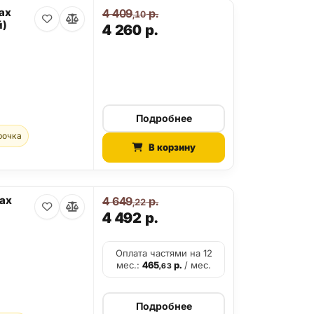
ax
4 409
р.
,10
й)
4 260
р.
Подробнее
рочка
В корзину
Max
4 649
р.
,22
4 492
р.
Оплата частями на 12
мес.:
465
р.
/ мес.
,63
Подробнее