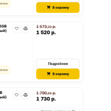
рочка
В корзину
56GB
1 573
р.
,20
ый)
1 520
р.
Подробнее
рочка
В корзину
GB
1 790
р.
,55
ый)
1 730
р.