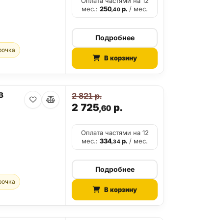
Оплата частями на 12
мес.:
250
р.
/ мес.
,40
Подробнее
рочка
В корзину
B
2 821
р.
2 725
р.
,60
Оплата частями на 12
мес.:
334
р.
/ мес.
,34
Подробнее
рочка
В корзину