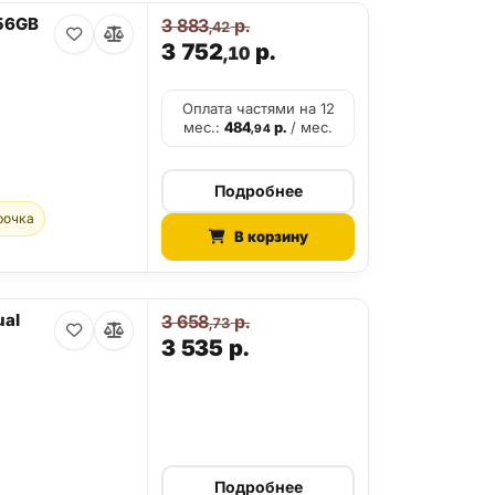
256GB
3 883
р.
,42
3 752
р.
,10
Оплата частями на 12
мес.:
484
р.
/ мес.
,94
Подробнее
рочка
В корзину
ual
3 658
р.
,73
3 535
р.
Подробнее