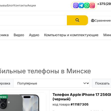
+375(29
зывы
Блог
Контакты
Акции
Viber
Telegram
WhatsApp
Instagram
Сравнение
хника
Видео
Аудио
Компьютеры и комплектующие
Мин
ильные телефоны в Минске
ir
iPhone SE
Samsung Galaxy A56
Samsung Galaxy A57
iPhone 17
iPhone 16
iPhon
ировка
Показать
Телефон Apple iPhone 17 256G
личии
(черный)
код товара
#11187305