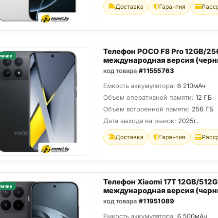
Доставка
Гарантия
Расс
Телефон POCO F8 Pro 12GB/2
личии
международная версия (черн
код товара
#11555763
Емкость аккумулятора:
6 210мАч
Объем оперативной памяти:
12 ГБ
Объем встроенной памяти:
256 ГБ
Дата выхода на рынок:
2025г.
Доставка
Гарантия
Расс
Телефон Xiaomi 17T 12GB/512
личии
международная версия (черн
код товара
#11951089
Емкость аккумулятора:
6 500мАч