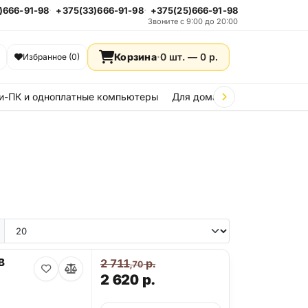
)666-91-98
+375(33)666-91-98
+375(25)666-91-98
Звоните с 9:00 до 20:00
Корзина
·
0 шт. —
0
р.
Избранное (0)
и-ПК и одноплатные компьютеры
Для дома и дачи
Стройка
e 15
iPhone 14
iPhone 13
iPhone 12
iPhone 11
Samsung Galaxy A36
Samsung Galax
B
2 711
р.
,70
2 620
р.