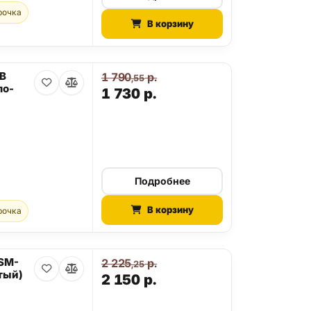
рочка
В корзину
GB
1 790
р.
,55
ло-
1 730
р.
Подробнее
В корзину
рочка
 SM-
2 225
р.
,25
тый)
2 150
р.