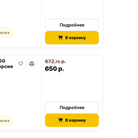
Подробнее
рочка
В корзину
 5G
672
р.
,75
ерсия
650
р.
Подробнее
В корзину
рочка