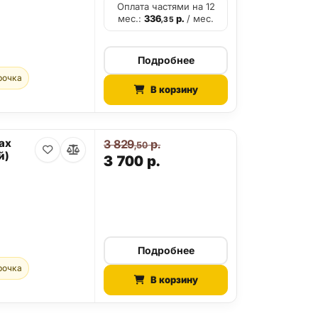
Оплата частями на 12
мес.:
336
р.
/ мес.
,35
Подробнее
рочка
В корзину
ax
3 829
р.
,50
й)
3 700
р.
Подробнее
рочка
В корзину