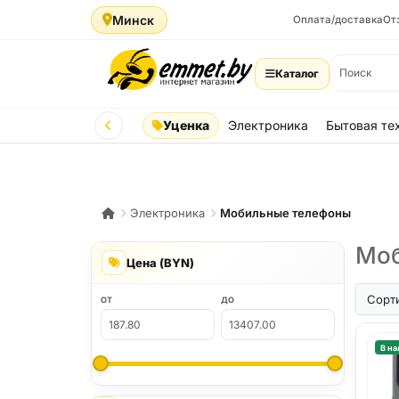
Минск
Оплата/доставка
От
Каталог
Уценка
Электроника
Бытовая те
Электроника
Мобильные телефоны
Моб
Цена (BYN)
iPhone A
Сорт
ОТ
ДО
В на