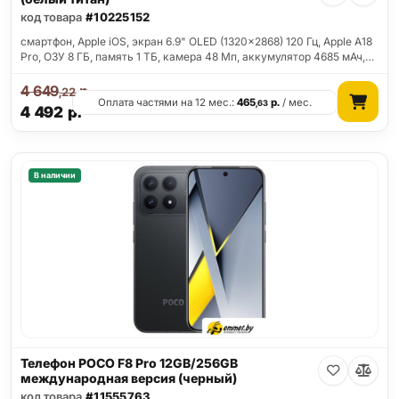
код товара
#10225152
смартфон, Apple iOS, экран 6.9" OLED (1320x2868) 120 Гц, Apple A18
Pro, ОЗУ 8 ГБ, память 1 ТБ, камера 48 Мп, аккумулятор 4685 мАч,…
4 649
р.
,22
Оплата частями на 12 мес.:
465
р.
/ мес.
,63
4 492
р.
В наличии
Телефон POCO F8 Pro 12GB/256GB
международная версия (черный)
код товара
#11555763