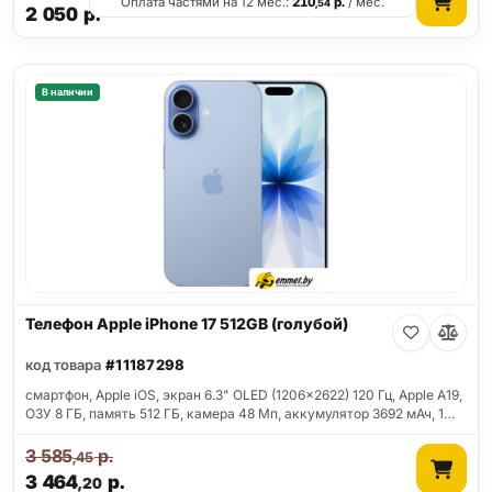
Оплата частями на 12 мес.:
210
р.
/ мес.
,54
2 050
р.
В наличии
Телефон Apple iPhone 17 512GB (голубой)
код товара
#11187298
смартфон, Apple iOS, экран 6.3" OLED (1206x2622) 120 Гц, Apple A19,
ОЗУ 8 ГБ, память 512 ГБ, камера 48 Мп, аккумулятор 3692 мАч, 1…
3 585
р.
,45
3 464
р.
,20