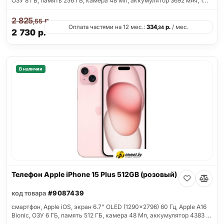
ОЗУ 8 ГБ, память 256 ГБ, камера 48 Мп, аккумулятор 3692 мАч, 1…
2 825
р.
,55
Оплата частями на 12 мес.:
334
р.
/ мес.
,34
2 730
р.
В наличии
Телефон Apple iPhone 15 Plus 512GB (розовый)
код товара
#9087439
смартфон, Apple iOS, экран 6.7" OLED (1290x2796) 60 Гц, Apple A16
Bionic, ОЗУ 6 ГБ, память 512 ГБ, камера 48 Мп, аккумулятор 4383 …