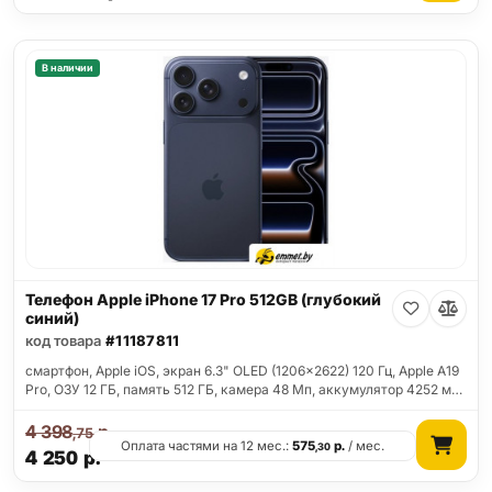
В наличии
Телефон Apple iPhone 17 Pro 512GB (глубокий
синий)
код товара
#11187811
смартфон, Apple iOS, экран 6.3" OLED (1206x2622) 120 Гц, Apple A19
Pro, ОЗУ 12 ГБ, память 512 ГБ, камера 48 Мп, аккумулятор 4252 м…
4 398
р.
,75
Оплата частями на 12 мес.:
575
р.
/ мес.
,30
4 250
р.