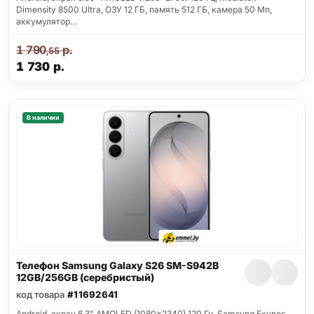
Dimensity 8500 Ultra, ОЗУ 12 ГБ, память 512 ГБ, камера 50 Мп,
аккумулятор…
1 790
р.
,55
1 730
р.
В наличии
Телефон Samsung Galaxy S26 SM-S942B
12GB/256GB (серебристый)
код товара
#11692641
Android, экран 6.3" AMOLED (1080x2340) 120 Гц, Samsung Exynos