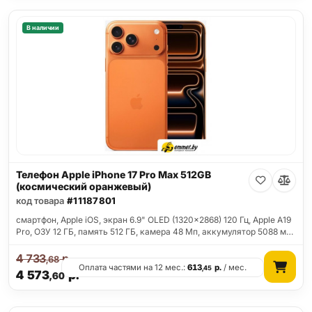
В наличии
Телефон Apple iPhone 17 Pro Max 512GB
(космический оранжевый)
код товара
#11187801
смартфон, Apple iOS, экран 6.9" OLED (1320x2868) 120 Гц, Apple A19
Pro, ОЗУ 12 ГБ, память 512 ГБ, камера 48 Мп, аккумулятор 5088 м…
4 733
р.
,68
Оплата частями на 12 мес.:
613
р.
/ мес.
,45
4 573
р.
,60