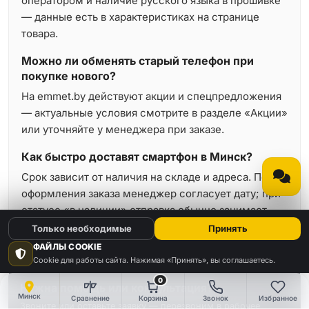
оператором и наличие русского языка в прошивке
— данные есть в характеристиках на странице
товара.
Можно ли обменять старый телефон при
покупке нового?
На emmet.by действуют акции и спецпредложения
— актуальные условия смотрите в разделе «Акции»
или уточняйте у менеджера при заказе.
Как быстро доставят смартфон в Минск?
Срок зависит от наличия на складе и адреса. После
оформления заказа менеджер согласует дату; при
статусе «в наличии» отправка обычно занимает
минимальное время.
Только необходимые
Принять
ФАЙЛЫ COOKIE
Cookie для работы сайта. Нажимая «Принять», вы соглашаетесь.
0
Нужна помощь или консультация?
Минск
Сравнение
Корзина
Звонок
Избранное
Звоните или оставьте заявку — перезвоним в рабочее