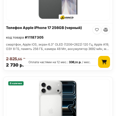
Телефон Apple iPhone 17 256GB (черный)
код товара
#11187305
смартфон, Apple iOS, экран 6.3" OLED (1206x2622) 120 Гц, Apple A19,
ОЗУ 8 ГБ, память 256 ГБ, камера 48 Мп, аккумулятор 3692 мАч, м…
2 825
р.
,55
Оплата частями на 12 мес.:
336
р.
/ мес.
,35
2 730
р.
В наличии