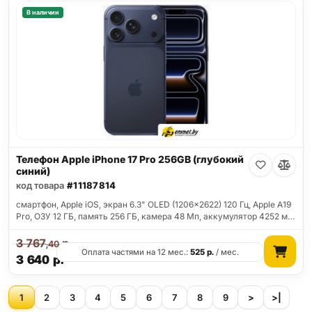
В наличии
Телефон Apple iPhone 17 Pro 256GB (глубокий
синий)
код товара
#11187814
смартфон, Apple iOS, экран 6.3" OLED (1206x2622) 120 Гц, Apple A19
Pro, ОЗУ 12 ГБ, память 256 ГБ, камера 48 Мп, аккумулятор 4252 м…
3 767
р.
,40
Оплата частями на 12 мес.:
525
р.
/ мес.
3 640
р.
1
2
3
4
5
6
7
8
9
>
>|