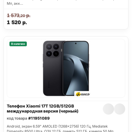
Мп, акк…
1 573
р.
,20
1 520
р.
В наличии
Телефон Xiaomi 17T 12GB/512GB
международная версия (черный)
код товара
#11951089
Android, экран 6.59" AMOLED (1268x2756) 120 Гц, Mediatek
Dimensity 8500 Ultra, ОЗУ 12 ГБ, память 512 ГБ, камера 50 Мп,