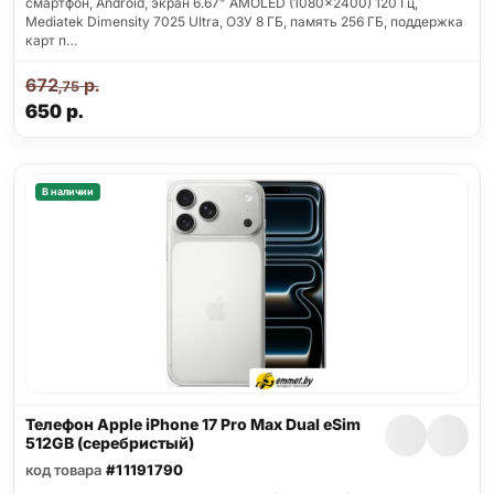
смартфон, Android, экран 6.67" AMOLED (1080x2400) 120 Гц,
Mediatek Dimensity 7025 Ultra, ОЗУ 8 ГБ, память 256 ГБ, поддержка
карт п…
672
р.
,75
650
р.
В наличии
Телефон Apple iPhone 17 Pro Max Dual eSim
512GB (серебристый)
код товара
#11191790