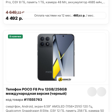
Pro, ОЗУ 8 ГБ, память 1 ТБ, камера 48 Мп, аккумулятор 4685 мАч,…
4 649
р.
,22
Оплата частями на 12 мес.:
465
р.
/ мес.
,63
4 492
р.
В наличии
Телефон POCO F8 Pro 12GB/256GB
международная версия (черный)
код товара
#11555763
смартфон, Android, экран 6.59" AMOLED (1156x2510) 120 Гц,
Qualcomm Snapdragon 8 Elite, ОЗУ 12 ГБ, память 256 ГБ, камера 50