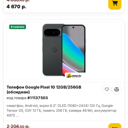
,45
4 670
р.
В наличии
Телефон Google Pixel 10 12GB/256GB
(обсидиан)
код товара
#11137503
смартфон, Android, экран 6.3" OLED (1080x2424) 120 Гц, Google
Tensor G5, ОЗУ 12 ГБ, память 256 ГБ, камера 48 Мп, аккумулятор
4970 …
2 204
р.
,55