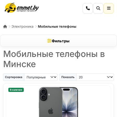
Электроника
Мобильные телефоны
Фильтры
Мобильные телефоны в
Минске
iPhone Air
iPhone SE
Samsung Galaxy A56
Samsung Galaxy A57
iPhone 17
iPho
Сортировка
Показать
В наличии