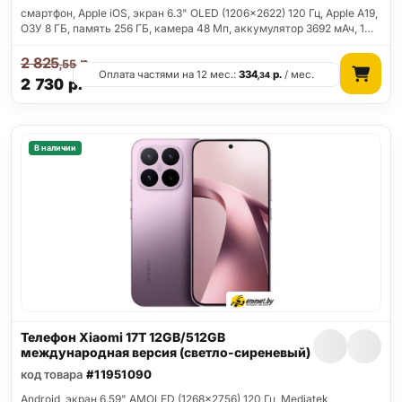
смартфон, Apple iOS, экран 6.3" OLED (1206x2622) 120 Гц, Apple A19,
ОЗУ 8 ГБ, память 256 ГБ, камера 48 Мп, аккумулятор 3692 мАч, 1…
2 825
р.
,55
Оплата частями на 12 мес.:
334
р.
/ мес.
,34
2 730
р.
В наличии
Телефон Xiaomi 17T 12GB/512GB
международная версия (светло-сиреневый)
код товара
#11951090
Android, экран 6.59" AMOLED (1268x2756) 120 Гц, Mediatek