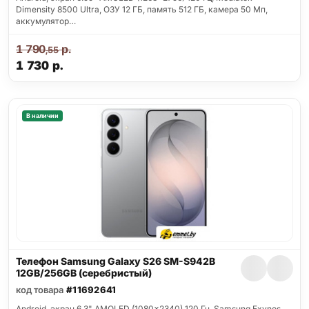
Dimensity 8500 Ultra, ОЗУ 12 ГБ, память 512 ГБ, камера 50 Мп,
аккумулятор…
1 790
р.
,55
1 730
р.
В наличии
Телефон Samsung Galaxy S26 SM-S942B
12GB/256GB (серебристый)
код товара
#11692641
Android, экран 6.3" AMOLED (1080x2340) 120 Гц, Samsung Exynos