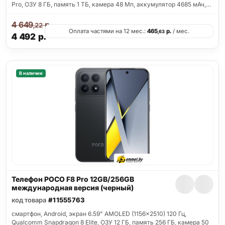
Pro, ОЗУ 8 ГБ, память 1 ТБ, камера 48 Мп, аккумулятор 4685 мАч,…
4 649
р.
,22
Оплата частями на 12 мес.:
465
р.
/ мес.
,63
4 492
р.
В наличии
Телефон POCO F8 Pro 12GB/256GB
международная версия (черный)
код товара
#11555763
смартфон, Android, экран 6.59" AMOLED (1156x2510) 120 Гц,
Qualcomm Snapdragon 8 Elite, ОЗУ 12 ГБ, память 256 ГБ, камера 50