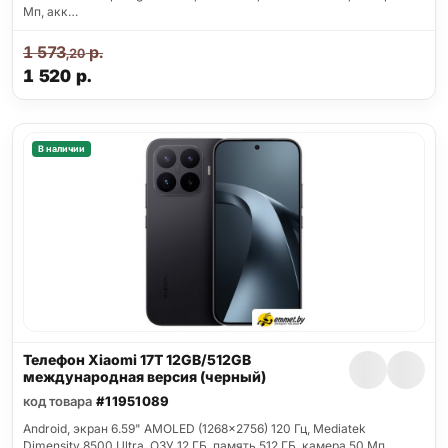
Мп, акк…
1 573
р.
,20
1 520
р.
В наличии
Телефон Xiaomi 17T 12GB/512GB
международная версия (черный)
код товара
#11951089
Android, экран 6.59" AMOLED (1268x2756) 120 Гц, Mediatek
Dimensity 8500 Ultra, ОЗУ 12 ГБ, память 512 ГБ, камера 50 Мп,