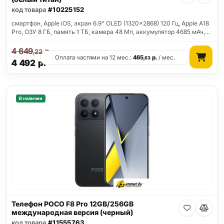
код товара
#10225152
смартфон, Apple iOS, экран 6.9" OLED (1320x2868) 120 Гц, Apple A18
Pro, ОЗУ 8 ГБ, память 1 ТБ, камера 48 Мп, аккумулятор 4685 мАч,…
4 649
р.
,22
Оплата частями на 12 мес.:
465
р.
/ мес.
,63
4 492
р.
В наличии
Телефон POCO F8 Pro 12GB/256GB
международная версия (черный)
код товара
#11555763