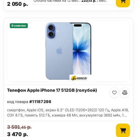
Оплата частями на 12 мес.:
210
р.
/ мес.
,54
2 050
р.
В наличии
Телефон Apple iPhone 17 512GB (голубой)
код товара
#11187298
смартфон, Apple iOS, экран 6.3" OLED (1206x2622) 120 Гц, Apple A19,
ОЗУ 8 ГБ, память 512 ГБ, камера 48 Мп, аккумулятор 3692 мАч, 1…
3 591
р.
,45
3 470
р.