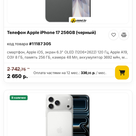
Телефон Apple iPhone 17 256GB (черный)
код товара
#11187305
смартфон, Apple iOS, экран 6.3" OLED (1206x2622) 120 Гц, Apple A19,
ОЗУ 8 ГБ, память 256 ГБ, камера 48 Мп, аккумулятор 3692 мАч, м…
2 742
р.
,75
Оплата частями на 12 мес.:
336
р.
/ мес.
,35
2 650
р.
В наличии