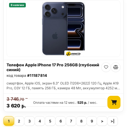
В наличии
Телефон Apple iPhone 17 Pro 256GB (глубокий
синий)
код товара
#11187814
смартфон, Apple iOS, экран 6.3" OLED (1206x2622) 120 Гц, Apple A19
Pro, ОЗУ 12 ГБ, память 256 ГБ, камера 48 Мп, аккумулятор 4252 м…
3 746
р.
,70
Оплата частями на 12 мес.:
525
р.
/ мес.
3 620
р.
1
2
3
4
5
6
7
8
9
>
>|