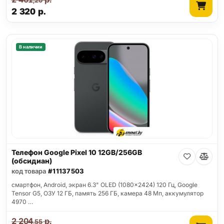
,20
2 320
р.
В наличии
Телефон Google Pixel 10 12GB/256GB
(обсидиан)
код товара
#11137503
смартфон, Android, экран 6.3" OLED (1080x2424) 120 Гц, Google
Tensor G5, ОЗУ 12 ГБ, память 256 ГБ, камера 48 Мп, аккумулятор
4970 …
2 204
р.
,55