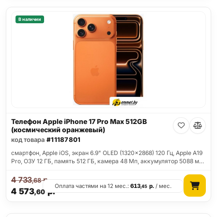
В наличии
Телефон Apple iPhone 17 Pro Max 512GB
(космический оранжевый)
код товара
#11187801
смартфон, Apple iOS, экран 6.9" OLED (1320x2868) 120 Гц, Apple A19
Pro, ОЗУ 12 ГБ, память 512 ГБ, камера 48 Мп, аккумулятор 5088 м…
4 733
р.
,68
Оплата частями на 12 мес.:
613
р.
/ мес.
,45
4 573
р.
,60