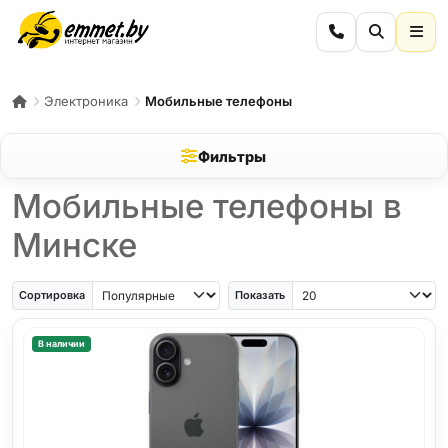
Электроника
Мобильные телефоны
Фильтры
Мобильные телефоны в
Минске
iPhone Air
iPhone SE
Samsung Galaxy A56
Samsung Galaxy A57
iPhone 17
iPho
Сортировка
Показать
В наличии