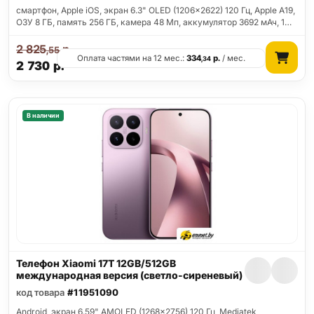
смартфон, Apple iOS, экран 6.3" OLED (1206x2622) 120 Гц, Apple A19,
ОЗУ 8 ГБ, память 256 ГБ, камера 48 Мп, аккумулятор 3692 мАч, 1…
2 825
р.
,55
Оплата частями на 12 мес.:
334
р.
/ мес.
,34
2 730
р.
В наличии
Телефон Xiaomi 17T 12GB/512GB
международная версия (светло-сиреневый)
код товара
#11951090
Android, экран 6.59" AMOLED (1268x2756) 120 Гц, Mediatek