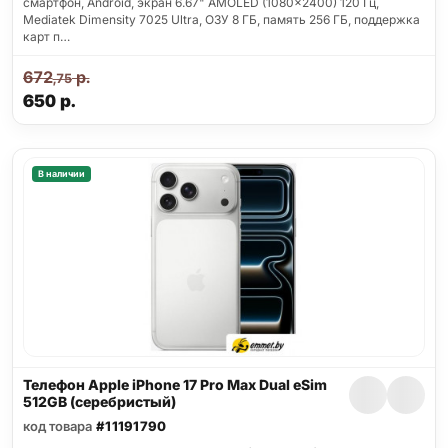
смартфон, Android, экран 6.67" AMOLED (1080x2400) 120 Гц,
Mediatek Dimensity 7025 Ultra, ОЗУ 8 ГБ, память 256 ГБ, поддержка
карт п…
672
р.
,75
650
р.
В наличии
Телефон Apple iPhone 17 Pro Max Dual eSim
512GB (серебристый)
код товара
#11191790