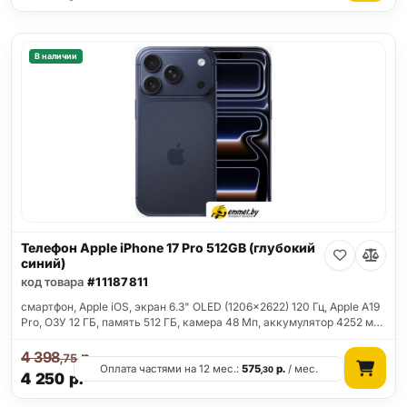
В наличии
Телефон Apple iPhone 17 Pro 512GB (глубокий
синий)
код товара
#11187811
смартфон, Apple iOS, экран 6.3" OLED (1206x2622) 120 Гц, Apple A19
Pro, ОЗУ 12 ГБ, память 512 ГБ, камера 48 Мп, аккумулятор 4252 м…
4 398
р.
,75
Оплата частями на 12 мес.:
575
р.
/ мес.
,30
4 250
р.