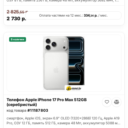
ОЗУ 8 ГБ, память 256 ГБ, камера 48 Мп, аккумулятор 3692 мАч, 1…
2 825
р.
,55
Оплата частями на 12 мес.:
334
р.
/ мес.
,34
2 730
р.
В наличии
Телефон Apple iPhone 17 Pro Max 512GB
(серебристый)
код товара
#11187803
смартфон, Apple iOS, экран 6.9" OLED (1320x2868) 120 Гц, Apple A19
Pro, ОЗУ 12 ГБ, память 512 ГБ, камера 48 Мп, аккумулятор 5088 м…