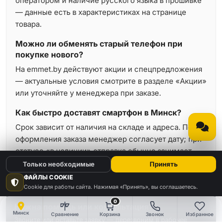
оператором и наличие русского языка в прошивке
— данные есть в характеристиках на странице
товара.
Можно ли обменять старый телефон при
покупке нового?
На emmet.by действуют акции и спецпредложения
— актуальные условия смотрите в разделе «Акции»
или уточняйте у менеджера при заказе.
Как быстро доставят смартфон в Минск?
Срок зависит от наличия на складе и адреса. После
оформления заказа менеджер согласует дату; при
статусе «в наличии» отправка обычно занимает
минимальное время.
Только необходимые
Принять
ФАЙЛЫ COOKIE
Cookie для работы сайта. Нажимая «Принять», вы соглашаетесь.
0
Нужна помощь или консультация?
Минск
Сравнение
Корзина
Звонок
Избранное
Звоните или оставьте заявку — перезвоним в рабочее