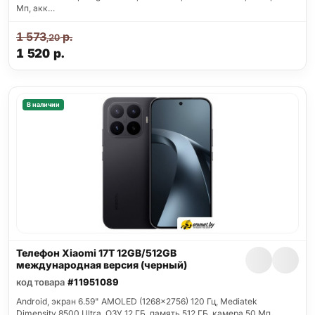
Мп, акк…
1 573
р.
,20
1 520
р.
В наличии
Телефон Xiaomi 17T 12GB/512GB
международная версия (черный)
код товара
#11951089
Android, экран 6.59" AMOLED (1268x2756) 120 Гц, Mediatek
Dimensity 8500 Ultra, ОЗУ 12 ГБ, память 512 ГБ, камера 50 Мп,