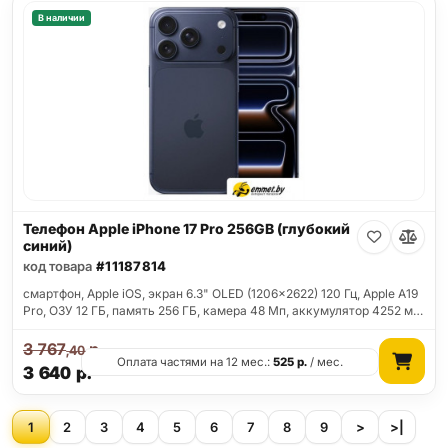
В наличии
Телефон Apple iPhone 17 Pro 256GB (глубокий
синий)
код товара
#11187814
смартфон, Apple iOS, экран 6.3" OLED (1206x2622) 120 Гц, Apple A19
Pro, ОЗУ 12 ГБ, память 256 ГБ, камера 48 Мп, аккумулятор 4252 м…
3 767
р.
,40
Оплата частями на 12 мес.:
525
р.
/ мес.
3 640
р.
1
2
3
4
5
6
7
8
9
>
>|