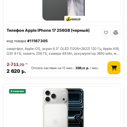
Телефон Apple iPhone 17 256GB (черный)
код товара
#11187305
смартфон, Apple iOS, экран 6.3" OLED (1206x2622) 120 Гц, Apple A19,
ОЗУ 8 ГБ, память 256 ГБ, камера 48 Мп, аккумулятор 3692 мАч, м…
2 711
р.
,70
Оплата частями на 12 мес.:
336
р.
/ мес.
,35
2 620
р.
В наличии