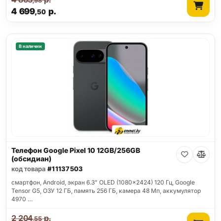
,98
4 699
р.
,50
В наличии
Телефон Google Pixel 10 12GB/256GB
(обсидиан)
код товара
#11137503
смартфон, Android, экран 6.3" OLED (1080x2424) 120 Гц, Google
Tensor G5, ОЗУ 12 ГБ, память 256 ГБ, камера 48 Мп, аккумулятор
4970 …
2 204
р.
,55