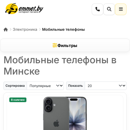
Электроника
Мобильные телефоны
Фильтры
Мобильные телефоны в
Минске
iPhone Air
iPhone SE
Samsung Galaxy A56
Samsung Galaxy A57
iPhone 17
iPho
Сортировка
Показать
В наличии