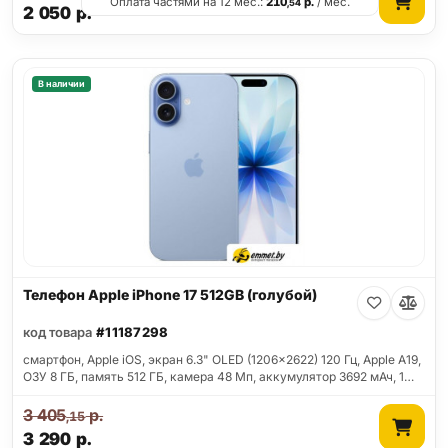
Оплата частями на 12 мес.:
210
р.
/ мес.
,54
2 050
р.
В наличии
Телефон Apple iPhone 17 512GB (голубой)
код товара
#11187298
смартфон, Apple iOS, экран 6.3" OLED (1206x2622) 120 Гц, Apple A19,
ОЗУ 8 ГБ, память 512 ГБ, камера 48 Мп, аккумулятор 3692 мАч, 1…
3 405
р.
,15
3 290
р.