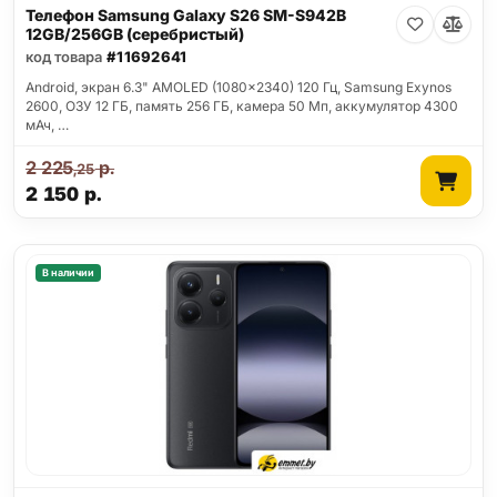
Телефон Samsung Galaxy S26 SM-S942B
12GB/256GB (серебристый)
код товара
#11692641
Android, экран 6.3" AMOLED (1080x2340) 120 Гц, Samsung Exynos
2600, ОЗУ 12 ГБ, память 256 ГБ, камера 50 Мп, аккумулятор 4300
мАч, …
2 225
р.
,25
2 150
р.
В наличии