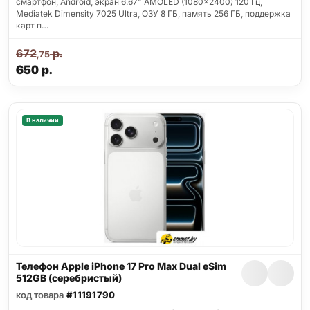
смартфон, Android, экран 6.67" AMOLED (1080x2400) 120 Гц,
Mediatek Dimensity 7025 Ultra, ОЗУ 8 ГБ, память 256 ГБ, поддержка
карт п…
672
р.
,75
650
р.
В наличии
Телефон Apple iPhone 17 Pro Max Dual eSim
512GB (серебристый)
код товара
#11191790