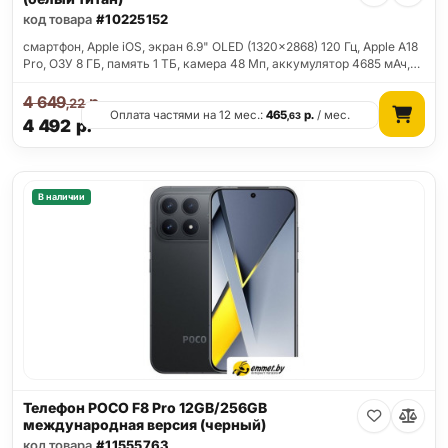
код товара
#10225152
смартфон, Apple iOS, экран 6.9" OLED (1320x2868) 120 Гц, Apple A18
Pro, ОЗУ 8 ГБ, память 1 ТБ, камера 48 Мп, аккумулятор 4685 мАч,…
4 649
р.
,22
Оплата частями на 12 мес.:
465
р.
/ мес.
,63
4 492
р.
В наличии
Телефон POCO F8 Pro 12GB/256GB
международная версия (черный)
код товара
#11555763