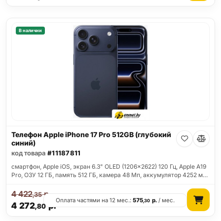
В наличии
Телефон Apple iPhone 17 Pro 512GB (глубокий
синий)
код товара
#11187811
смартфон, Apple iOS, экран 6.3" OLED (1206x2622) 120 Гц, Apple A19
Pro, ОЗУ 12 ГБ, память 512 ГБ, камера 48 Мп, аккумулятор 4252 м…
4 422
р.
,35
Оплата частями на 12 мес.:
575
р.
/ мес.
,30
4 272
р.
,80