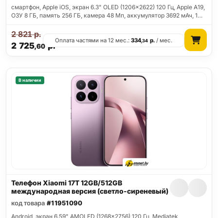
смартфон, Apple iOS, экран 6.3" OLED (1206x2622) 120 Гц, Apple A19,
ОЗУ 8 ГБ, память 256 ГБ, камера 48 Мп, аккумулятор 3692 мАч, 1…
2 821
р.
Оплата частями на 12 мес.:
334
р.
/ мес.
,34
2 725
р.
,60
В наличии
Телефон Xiaomi 17T 12GB/512GB
международная версия (светло-сиреневый)
код товара
#11951090
Android, экран 6.59" AMOLED (1268x2756) 120 Гц, Mediatek