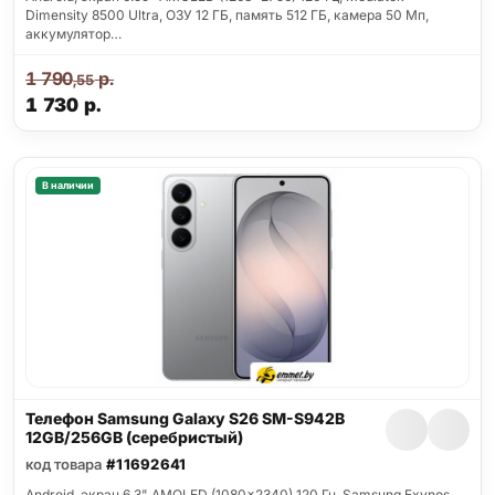
Dimensity 8500 Ultra, ОЗУ 12 ГБ, память 512 ГБ, камера 50 Мп,
аккумулятор…
1 790
р.
,55
1 730
р.
В наличии
Телефон Samsung Galaxy S26 SM-S942B
12GB/256GB (серебристый)
код товара
#11692641
Android, экран 6.3" AMOLED (1080x2340) 120 Гц, Samsung Exynos