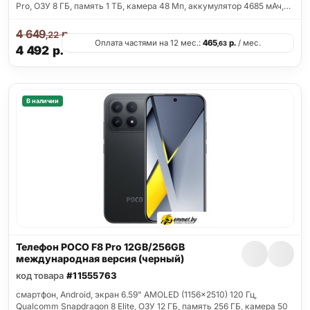
Pro, ОЗУ 8 ГБ, память 1 ТБ, камера 48 Мп, аккумулятор 4685 мАч,…
4 649
р.
,22
Оплата частями на 12 мес.:
465
р.
/ мес.
,63
4 492
р.
В наличии
Телефон POCO F8 Pro 12GB/256GB
международная версия (черный)
код товара
#11555763
смартфон, Android, экран 6.59" AMOLED (1156x2510) 120 Гц,
Qualcomm Snapdragon 8 Elite, ОЗУ 12 ГБ, память 256 ГБ, камера 50