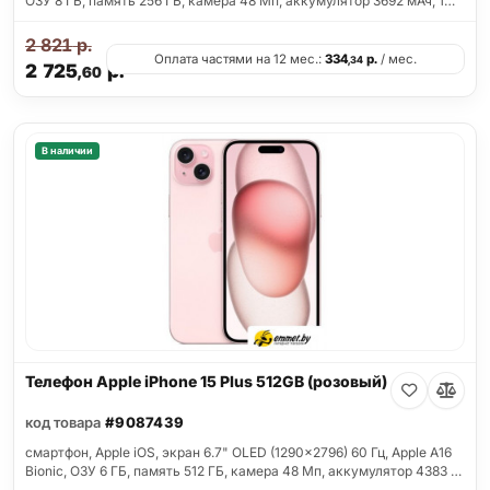
ОЗУ 8 ГБ, память 256 ГБ, камера 48 Мп, аккумулятор 3692 мАч, 1…
2 821
р.
Оплата частями на 12 мес.:
334
р.
/ мес.
,34
2 725
р.
,60
В наличии
Телефон Apple iPhone 15 Plus 512GB (розовый)
код товара
#9087439
смартфон, Apple iOS, экран 6.7" OLED (1290x2796) 60 Гц, Apple A16
Bionic, ОЗУ 6 ГБ, память 512 ГБ, камера 48 Мп, аккумулятор 4383 …