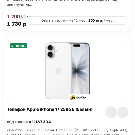
аккумулятор…
1 790
р.
,55
Оплата частями на 12 мес.:
250
р.
/ мес.
,40
1 730
р.
В наличии
Телефон Apple iPhone 17 256GB (белый)
код товара
#11187304
смартфон, Apple iOS, экран 6.3" OLED (1206x2622) 120 Гц, Apple A19,