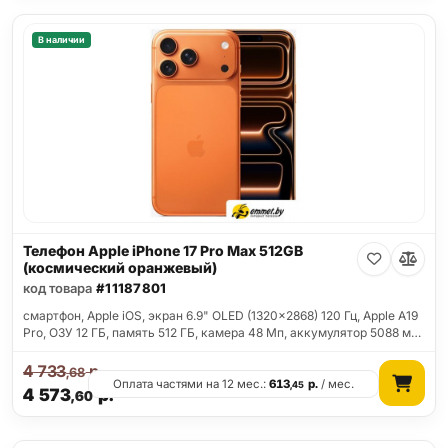
В наличии
Телефон Apple iPhone 17 Pro Max 512GB
(космический оранжевый)
код товара
#11187801
смартфон, Apple iOS, экран 6.9" OLED (1320x2868) 120 Гц, Apple A19
Pro, ОЗУ 12 ГБ, память 512 ГБ, камера 48 Мп, аккумулятор 5088 м…
4 733
р.
,68
Оплата частями на 12 мес.:
613
р.
/ мес.
,45
4 573
р.
,60