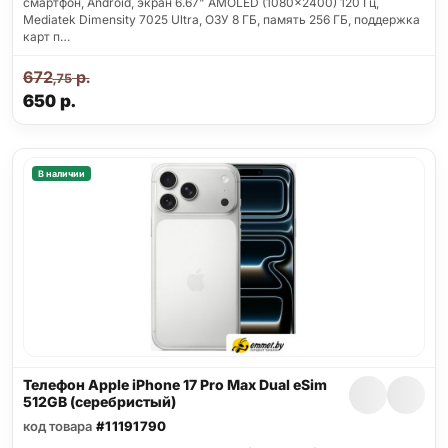
смартфон, Android, экран 6.67" AMOLED (1080x2400) 120 Гц,
Mediatek Dimensity 7025 Ultra, ОЗУ 8 ГБ, память 256 ГБ, поддержка
карт п…
672
р.
,75
650
р.
В наличии
Телефон Apple iPhone 17 Pro Max Dual eSim
512GB (серебристый)
код товара
#11191790