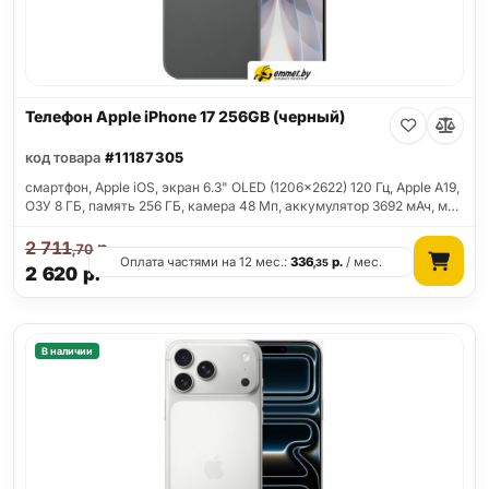
Телефон Apple iPhone 17 256GB (черный)
код товара
#11187305
смартфон, Apple iOS, экран 6.3" OLED (1206x2622) 120 Гц, Apple A19,
ОЗУ 8 ГБ, память 256 ГБ, камера 48 Мп, аккумулятор 3692 мАч, м…
2 711
р.
,70
Оплата частями на 12 мес.:
336
р.
/ мес.
,35
2 620
р.
В наличии