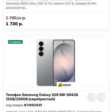
Dimensity 8500 Ultra, ОЗУ 12 ГБ, память 512 ГБ, камера 50 Мп,
аккумулятор…
1 790
р.
,55
1 730
р.
В наличии
Телефон Samsung Galaxy S26 SM-S942B
12GB/256GB (серебристый)
код товара
#11692641
Android, экран 6.3" AMOLED (1080x2340) 120 Гц, Samsung Exynos