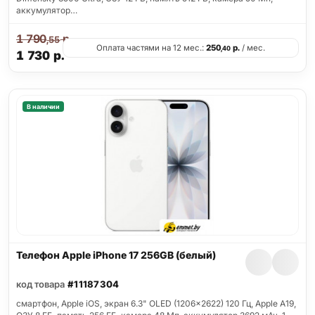
аккумулятор…
1 790
р.
,55
Оплата частями на 12 мес.:
250
р.
/ мес.
,40
1 730
р.
В наличии
Телефон Apple iPhone 17 256GB (белый)
код товара
#11187304
смартфон, Apple iOS, экран 6.3" OLED (1206x2622) 120 Гц, Apple A19,