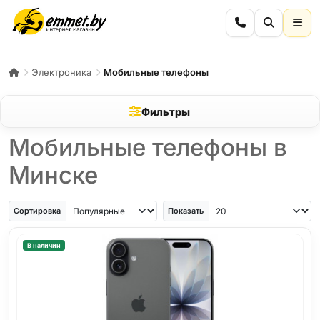
Электроника
Мобильные телефоны
Фильтры
Мобильные телефоны в
Минске
iPhone Air
iPhone SE
Samsung Galaxy A56
Samsung Galaxy A57
iPhone 17
iPho
Сортировка
Показать
В наличии