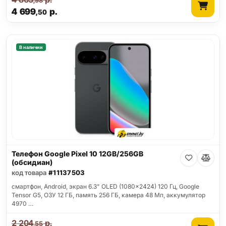
,98
4 699
р.
,50
В наличии
Телефон Google Pixel 10 12GB/256GB
(обсидиан)
код товара
#11137503
смартфон, Android, экран 6.3" OLED (1080x2424) 120 Гц, Google
Tensor G5, ОЗУ 12 ГБ, память 256 ГБ, камера 48 Мп, аккумулятор
4970 …
2 204
р.
,55