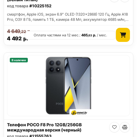
код товара
#10225152
смартфон, Apple iOS, экран 6.9" OLED (1320x2868) 120 Гц, Apple A18
Pro, ОЗУ 8 ГБ, память 1 ТБ, камера 48 Мп, аккумулятор 4685 мАч,…
4 649
р.
,22
Оплата частями на 12 мес.:
465
р.
/ мес.
,63
4 492
р.
В наличии
Телефон POCO F8 Pro 12GB/256GB
международная версия (черный)
код товара
#11555763