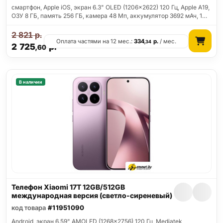
смартфон, Apple iOS, экран 6.3" OLED (1206x2622) 120 Гц, Apple A19,
ОЗУ 8 ГБ, память 256 ГБ, камера 48 Мп, аккумулятор 3692 мАч, 1…
2 821
р.
Оплата частями на 12 мес.:
334
р.
/ мес.
,34
2 725
р.
,60
В наличии
Телефон Xiaomi 17T 12GB/512GB
международная версия (светло-сиреневый)
код товара
#11951090
Android, экран 6.59" AMOLED (1268x2756) 120 Гц, Mediatek