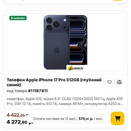
В наличии
Телефон Apple iPhone 17 Pro 512GB (глубокий
синий)
код товара
#11187811
смартфон, Apple iOS, экран 6.3" OLED (1206x2622) 120 Гц, Apple A19
Pro, ОЗУ 12 ГБ, память 512 ГБ, камера 48 Мп, аккумулятор 4252 м…
4 422
р.
,35
Оплата частями на 12 мес.:
575
р.
/ мес.
,30
4 272
р.
,80