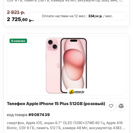
ОЗУ 8 ГБ, память 256 ГБ, камера 48 Мп, аккумулятор 3692 мАч, 1…
2 821
р.
Оплата частями на 12 мес.:
334
р.
/ мес.
,34
2 725
р.
,60
В наличии
Телефон Apple iPhone 15 Plus 512GB (розовый)
код товара
#9087439
смартфон, Apple iOS, экран 6.7" OLED (1290x2796) 60 Гц, Apple A16
Bionic, ОЗУ 6 ГБ, память 512 ГБ, камера 48 Мп, аккумулятор 4383 …