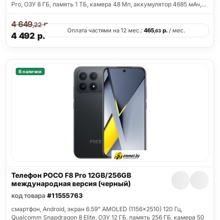
Pro, ОЗУ 8 ГБ, память 1 ТБ, камера 48 Мп, аккумулятор 4685 мАч,…
4 649
р.
,22
Оплата частями на 12 мес.:
465
р.
/ мес.
,63
4 492
р.
В наличии
Телефон POCO F8 Pro 12GB/256GB
международная версия (черный)
код товара
#11555763
смартфон, Android, экран 6.59" AMOLED (1156x2510) 120 Гц,
Qualcomm Snapdragon 8 Elite, ОЗУ 12 ГБ, память 256 ГБ, камера 50