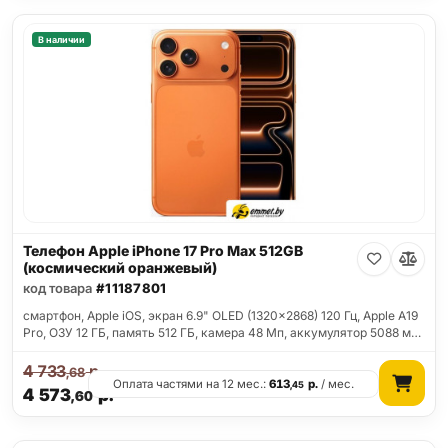
В наличии
Телефон Apple iPhone 17 Pro Max 512GB
(космический оранжевый)
код товара
#11187801
смартфон, Apple iOS, экран 6.9" OLED (1320x2868) 120 Гц, Apple A19
Pro, ОЗУ 12 ГБ, память 512 ГБ, камера 48 Мп, аккумулятор 5088 м…
4 733
р.
,68
Оплата частями на 12 мес.:
613
р.
/ мес.
,45
4 573
р.
,60