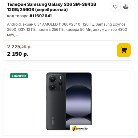
Телефон Samsung Galaxy S26 SM-S942B
12GB/256GB (серебристый)
код товара
#11692641
Android, экран 6.3" AMOLED (1080x2340) 120 Гц, Samsung Exynos
2600, ОЗУ 12 ГБ, память 256 ГБ, камера 50 Мп, аккумулятор 4300
мАч, …
2 225
р.
,25
2 150
р.
В наличии