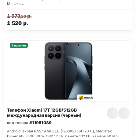
Мп, акк…
1 573
р.
,20
1 520
р.
В наличии
Телефон Xiaomi 17T 12GB/512GB
международная версия (черный)
код товара
#11951089
Android, экран 6.59" AMOLED (1268x2756) 120 Гц, Mediatek
Dimensity 8500 Ultra, ОЗУ 12 ГБ, память 512 ГБ, камера 50 Мп,