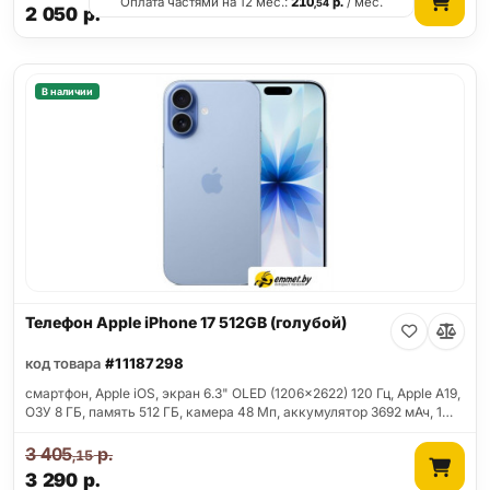
Оплата частями на 12 мес.:
210
р.
/ мес.
,54
2 050
р.
В наличии
Телефон Apple iPhone 17 512GB (голубой)
код товара
#11187298
смартфон, Apple iOS, экран 6.3" OLED (1206x2622) 120 Гц, Apple A19,
ОЗУ 8 ГБ, память 512 ГБ, камера 48 Мп, аккумулятор 3692 мАч, 1…
3 405
р.
,15
3 290
р.