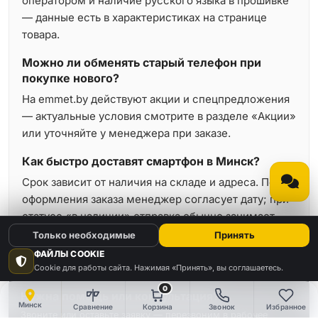
оператором и наличие русского языка в прошивке
— данные есть в характеристиках на странице
товара.
Можно ли обменять старый телефон при
покупке нового?
На emmet.by действуют акции и спецпредложения
— актуальные условия смотрите в разделе «Акции»
или уточняйте у менеджера при заказе.
Как быстро доставят смартфон в Минск?
Срок зависит от наличия на складе и адреса. После
оформления заказа менеджер согласует дату; при
статусе «в наличии» отправка обычно занимает
минимальное время.
Только необходимые
Принять
ФАЙЛЫ COOKIE
Cookie для работы сайта. Нажимая «Принять», вы соглашаетесь.
0
Нужна помощь или консультация?
Минск
Сравнение
Корзина
Звонок
Избранное
Звоните или оставьте заявку — перезвоним в рабочее