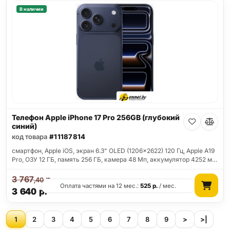
В наличии
Телефон Apple iPhone 17 Pro 256GB (глубокий
синий)
код товара
#11187814
смартфон, Apple iOS, экран 6.3" OLED (1206x2622) 120 Гц, Apple A19
Pro, ОЗУ 12 ГБ, память 256 ГБ, камера 48 Мп, аккумулятор 4252 м…
3 767
р.
,40
Оплата частями на 12 мес.:
525
р.
/ мес.
3 640
р.
1
2
3
4
5
6
7
8
9
>
>|