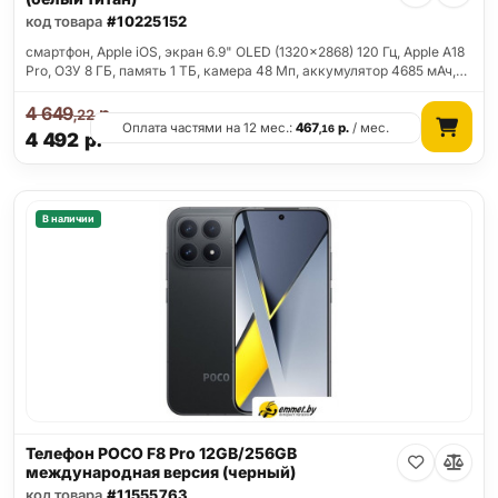
код товара
#10225152
смартфон, Apple iOS, экран 6.9" OLED (1320x2868) 120 Гц, Apple A18
Pro, ОЗУ 8 ГБ, память 1 ТБ, камера 48 Мп, аккумулятор 4685 мАч,…
4 649
р.
,22
Оплата частями на 12 мес.:
467
р.
/ мес.
,16
4 492
р.
В наличии
Телефон POCO F8 Pro 12GB/256GB
международная версия (черный)
код товара
#11555763