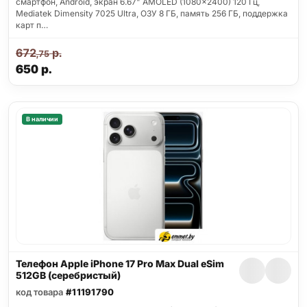
смартфон, Android, экран 6.67" AMOLED (1080x2400) 120 Гц,
Mediatek Dimensity 7025 Ultra, ОЗУ 8 ГБ, память 256 ГБ, поддержка
карт п…
672
р.
,75
650
р.
В наличии
Телефон Apple iPhone 17 Pro Max Dual eSim
512GB (серебристый)
код товара
#11191790