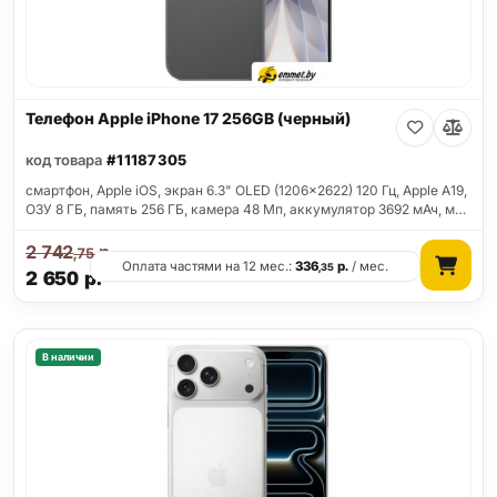
Телефон Apple iPhone 17 256GB (черный)
код товара
#11187305
смартфон, Apple iOS, экран 6.3" OLED (1206x2622) 120 Гц, Apple A19,
ОЗУ 8 ГБ, память 256 ГБ, камера 48 Мп, аккумулятор 3692 мАч, м…
2 742
р.
,75
Оплата частями на 12 мес.:
336
р.
/ мес.
,35
2 650
р.
В наличии