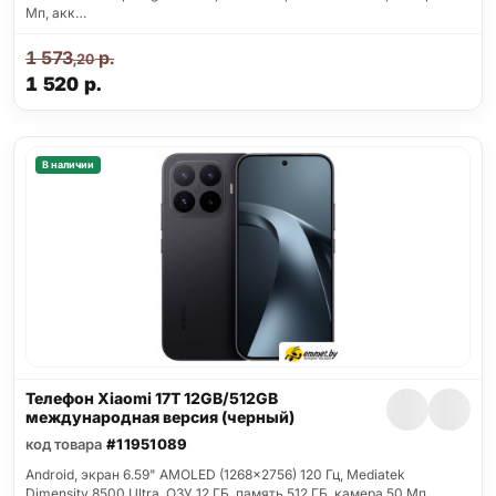
Мп, акк…
1 573
р.
,20
1 520
р.
В наличии
Телефон Xiaomi 17T 12GB/512GB
международная версия (черный)
код товара
#11951089
Android, экран 6.59" AMOLED (1268x2756) 120 Гц, Mediatek
Dimensity 8500 Ultra, ОЗУ 12 ГБ, память 512 ГБ, камера 50 Мп,