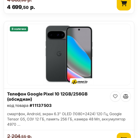
,98
4 699
р.
,50
В наличии
Телефон Google Pixel 10 12GB/256GB
(обсидиан)
код товара
#11137503
смартфон, Android, экран 6.3" OLED (1080x2424) 120 Гц, Google
Tensor G5, ОЗУ 12 ГБ, память 256 ГБ, камера 48 Мп, аккумулятор
4970 …
2 204
р.
,55