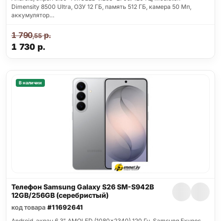
Dimensity 8500 Ultra, ОЗУ 12 ГБ, память 512 ГБ, камера 50 Мп,
аккумулятор…
1 790
р.
,55
1 730
р.
В наличии
Телефон Samsung Galaxy S26 SM-S942B
12GB/256GB (серебристый)
код товара
#11692641
Android, экран 6.3" AMOLED (1080x2340) 120 Гц, Samsung Exynos