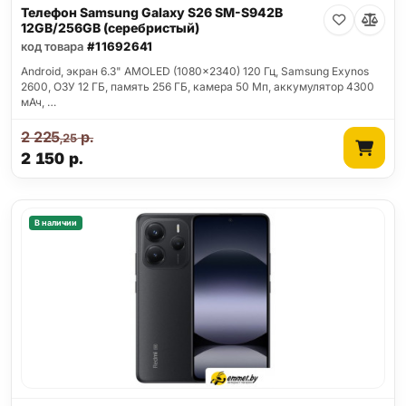
Телефон Samsung Galaxy S26 SM-S942B
12GB/256GB (серебристый)
код товара
#11692641
Android, экран 6.3" AMOLED (1080x2340) 120 Гц, Samsung Exynos
2600, ОЗУ 12 ГБ, память 256 ГБ, камера 50 Мп, аккумулятор 4300
мАч, …
2 225
р.
,25
2 150
р.
В наличии