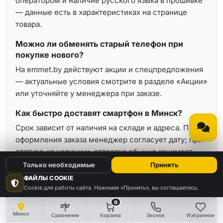
оператором и наличие русского языка в прошивке
— данные есть в характеристиках на странице
товара.
Можно ли обменять старый телефон при
покупке нового?
На emmet.by действуют акции и спецпредложения
— актуальные условия смотрите в разделе «Акции»
или уточняйте у менеджера при заказе.
Как быстро доставят смартфон в Минск?
Срок зависит от наличия на складе и адреса. После
оформления заказа менеджер согласует дату; при
статусе «в наличии» отправка обычно занимает
минимальное время.
Только необходимые
Принять
ФАЙЛЫ COOKIE
Cookie для работы сайта. Нажимая «Принять», вы соглашаетесь.
0
Нужна помощь или консультация?
Минск
Сравнение
Корзина
Звонок
Избранное
Звоните или оставьте заявку — перезвоним в рабочее