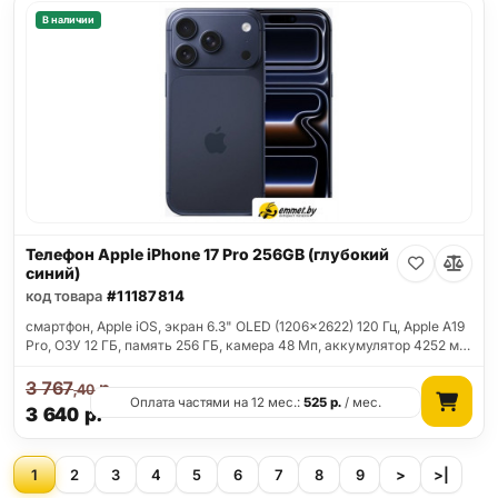
В наличии
Телефон Apple iPhone 17 Pro 256GB (глубокий
синий)
код товара
#11187814
смартфон, Apple iOS, экран 6.3" OLED (1206x2622) 120 Гц, Apple A19
Pro, ОЗУ 12 ГБ, память 256 ГБ, камера 48 Мп, аккумулятор 4252 м…
3 767
р.
,40
Оплата частями на 12 мес.:
525
р.
/ мес.
3 640
р.
1
2
3
4
5
6
7
8
9
>
>|