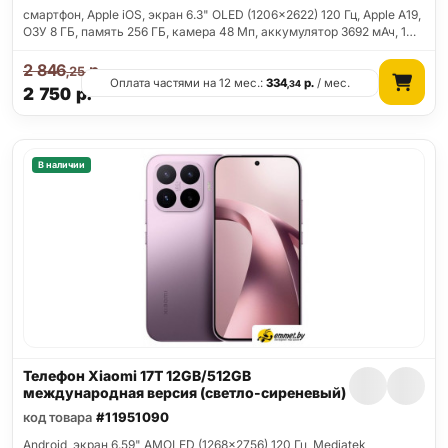
смартфон, Apple iOS, экран 6.3" OLED (1206x2622) 120 Гц, Apple A19,
ОЗУ 8 ГБ, память 256 ГБ, камера 48 Мп, аккумулятор 3692 мАч, 1…
2 846
р.
,25
Оплата частями на 12 мес.:
334
р.
/ мес.
,34
2 750
р.
В наличии
Телефон Xiaomi 17T 12GB/512GB
международная версия (светло-сиреневый)
код товара
#11951090
Android, экран 6.59" AMOLED (1268x2756) 120 Гц, Mediatek