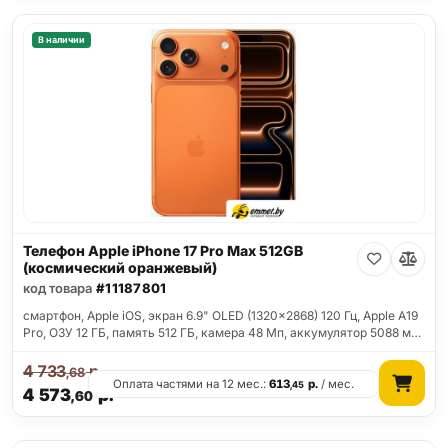
В наличии
Телефон Apple iPhone 17 Pro Max 512GB
(космический оранжевый)
код товара
#11187801
смартфон, Apple iOS, экран 6.9" OLED (1320x2868) 120 Гц, Apple A19
Pro, ОЗУ 12 ГБ, память 512 ГБ, камера 48 Мп, аккумулятор 5088 м…
4 733
р.
,68
Оплата частями на 12 мес.:
613
р.
/ мес.
,45
4 573
р.
,60