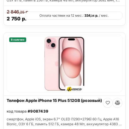
ОЗУ 8 ГБ, память 256 ГБ, камера 48 Мп, аккумулятор 3692 мАч, 1…
2 846
р.
,25
Оплата частями на 12 мес.:
334
р.
/ мес.
,34
2 750
р.
В наличии
Телефон Apple iPhone 15 Plus 512GB (розовый)
код товара
#9087439
смартфон, Apple iOS, экран 6.7" OLED (1290x2796) 60 Гц, Apple A16
Bionic, ОЗУ 6 ГБ, память 512 ГБ, камера 48 Мп, аккумулятор 4383 …