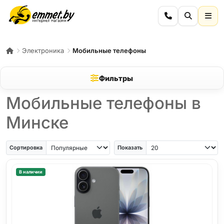
Электроника
Мобильные телефоны
Фильтры
Мобильные телефоны в
Минске
iPhone Air
iPhone SE
Samsung Galaxy A56
Samsung Galaxy A57
iPhone 17
iPho
Сортировка
Показать
В наличии