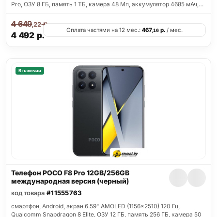
Pro, ОЗУ 8 ГБ, память 1 ТБ, камера 48 Мп, аккумулятор 4685 мАч,…
4 649
р.
,22
Оплата частями на 12 мес.:
467
р.
/ мес.
,16
4 492
р.
В наличии
Телефон POCO F8 Pro 12GB/256GB
международная версия (черный)
код товара
#11555763
смартфон, Android, экран 6.59" AMOLED (1156x2510) 120 Гц,
Qualcomm Snapdragon 8 Elite, ОЗУ 12 ГБ, память 256 ГБ, камера 50