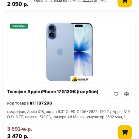
Оплата частями на 12 мес.:
211
р.
/ мес.
,23
2 050
р.
В наличии
Телефон Apple iPhone 17 512GB (голубой)
код товара
#11187298
смартфон, Apple iOS, экран 6.3" OLED (1206x2622) 120 Гц, Apple A19,
ОЗУ 8 ГБ, память 512 ГБ, камера 48 Мп, аккумулятор 3692 мАч, 1…
3 591
р.
,45
3 470
р.