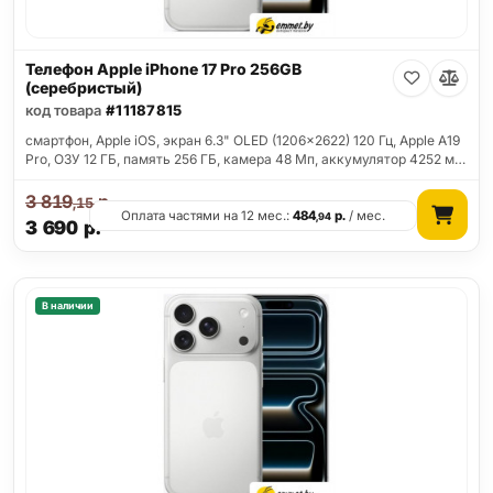
Телефон Apple iPhone 17 Pro 256GB
(серебристый)
код товара
#11187815
смартфон, Apple iOS, экран 6.3" OLED (1206x2622) 120 Гц, Apple A19
Pro, ОЗУ 12 ГБ, память 256 ГБ, камера 48 Мп, аккумулятор 4252 м…
3 819
р.
,15
Оплата частями на 12 мес.:
484
р.
/ мес.
,94
3 690
р.
В наличии