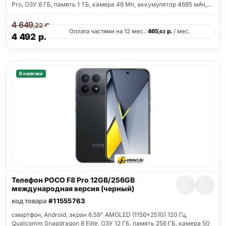
Pro, ОЗУ 8 ГБ, память 1 ТБ, камера 48 Мп, аккумулятор 4685 мАч,…
4 649
р.
,22
Оплата частями на 12 мес.:
465
р.
/ мес.
,63
4 492
р.
В наличии
Телефон POCO F8 Pro 12GB/256GB
международная версия (черный)
код товара
#11555763
смартфон, Android, экран 6.59" AMOLED (1156x2510) 120 Гц,
Qualcomm Snapdragon 8 Elite, ОЗУ 12 ГБ, память 256 ГБ, камера 50