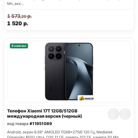
Мп, акк…
1 573
р.
,20
1 520
р.
В наличии
Телефон Xiaomi 17T 12GB/512GB
международная версия (черный)
код товара
#11951089
Android, экран 6.59" AMOLED (1268x2756) 120 Гц, Mediatek
Dimensity 8500 Ultra, ОЗУ 12 ГБ, память 512 ГБ, камера 50 Мп,