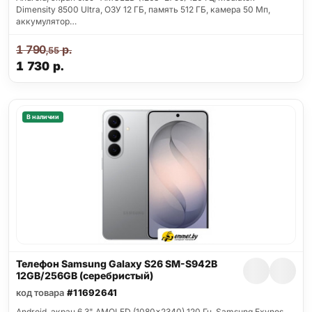
Dimensity 8500 Ultra, ОЗУ 12 ГБ, память 512 ГБ, камера 50 Мп,
аккумулятор…
1 790
р.
,55
1 730
р.
В наличии
Телефон Samsung Galaxy S26 SM-S942B
12GB/256GB (серебристый)
код товара
#11692641
Android, экран 6.3" AMOLED (1080x2340) 120 Гц, Samsung Exynos