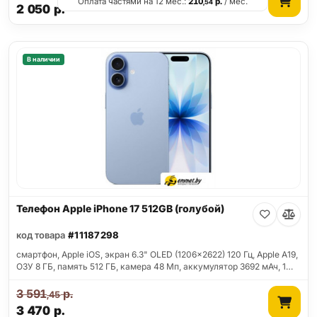
Оплата частями на 12 мес.:
210
р.
/ мес.
,54
2 050
р.
В наличии
Телефон Apple iPhone 17 512GB (голубой)
код товара
#11187298
смартфон, Apple iOS, экран 6.3" OLED (1206x2622) 120 Гц, Apple A19,
ОЗУ 8 ГБ, память 512 ГБ, камера 48 Мп, аккумулятор 3692 мАч, 1…
3 591
р.
,45
3 470
р.