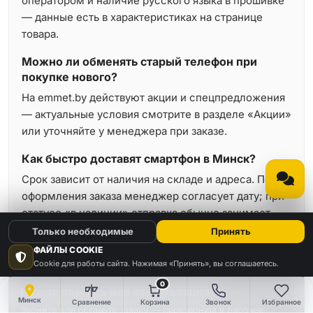
оператором и наличие русского языка в прошивке
— данные есть в характеристиках на странице
товара.
Можно ли обменять старый телефон при
покупке нового?
На emmet.by действуют акции и спецпредложения
— актуальные условия смотрите в разделе «Акции»
или уточняйте у менеджера при заказе.
Как быстро доставят смартфон в Минск?
Срок зависит от наличия на складе и адреса. После
оформления заказа менеджер согласует дату; при
статусе «в наличии» отправка обычно занимает
минимальное время.
Только необходимые
Принять
ФАЙЛЫ COOKIE
Cookie для работы сайта. Нажимая «Принять», вы соглашаетесь.
0
Нужна помощь или консультация?
Минск
Сравнение
Корзина
Звонок
Избранное
Звоните или оставьте заявку — перезвоним в рабочее