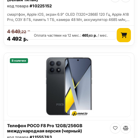
код товара
#10225152
смартфон, Apple iOS, экран 6.9" OLED (1320x2868) 120 Гц, Apple A18
Pro, ОЗУ 8 ГБ, память 1 ТБ, камера 48 Мп, аккумулятор 4685 мАч,…
4 649
р.
,22
Оплата частями на 12 мес.:
465
р.
/ мес.
,63
4 492
р.
В наличии
Телефон POCO F8 Pro 12GB/256GB
международная версия (черный)
код товара
#11555763