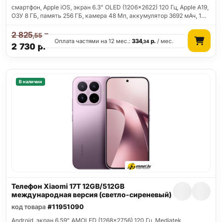
смартфон, Apple iOS, экран 6.3" OLED (1206x2622) 120 Гц, Apple A19,
ОЗУ 8 ГБ, память 256 ГБ, камера 48 Мп, аккумулятор 3692 мАч, 1…
2 825
р.
,55
Оплата частями на 12 мес.:
334
р.
/ мес.
,34
2 730
р.
В наличии
Телефон Xiaomi 17T 12GB/512GB
международная версия (светло-сиреневый)
код товара
#11951090
Android, экран 6.59" AMOLED (1268x2756) 120 Гц, Mediatek