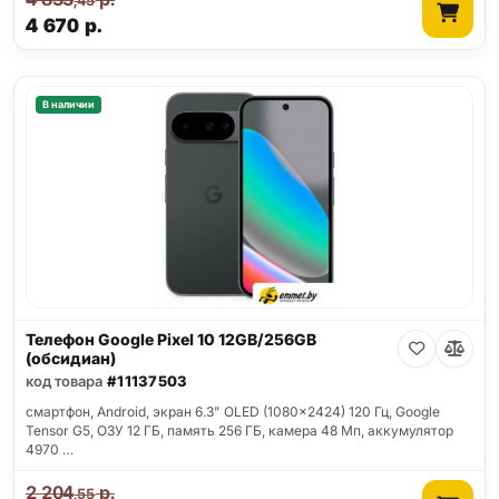
,45
4 670
р.
В наличии
Телефон Google Pixel 10 12GB/256GB
(обсидиан)
код товара
#11137503
смартфон, Android, экран 6.3" OLED (1080x2424) 120 Гц, Google
Tensor G5, ОЗУ 12 ГБ, память 256 ГБ, камера 48 Мп, аккумулятор
4970 …
2 204
р.
,55