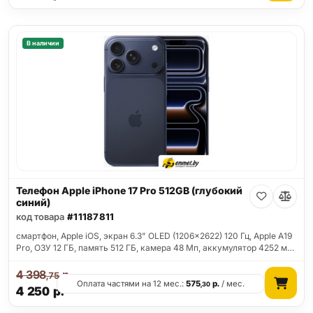
В наличии
Телефон Apple iPhone 17 Pro 512GB (глубокий
синий)
код товара
#11187811
смартфон, Apple iOS, экран 6.3" OLED (1206x2622) 120 Гц, Apple A19
Pro, ОЗУ 12 ГБ, память 512 ГБ, камера 48 Мп, аккумулятор 4252 м…
4 398
р.
,75
Оплата частями на 12 мес.:
575
р.
/ мес.
,30
4 250
р.