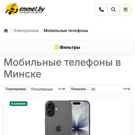
Электроника
Мобильные телефоны
Фильтры
Мобильные телефоны в
Минске
iPhone Air
iPhone SE
Samsung Galaxy A56
Samsung Galaxy A57
iPhone 17
iPho
Сортировка
Показать
В наличии