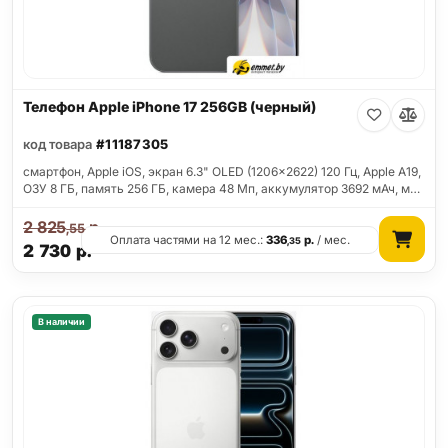
Телефон Apple iPhone 17 256GB (черный)
код товара
#11187305
смартфон, Apple iOS, экран 6.3" OLED (1206x2622) 120 Гц, Apple A19,
ОЗУ 8 ГБ, память 256 ГБ, камера 48 Мп, аккумулятор 3692 мАч, м…
2 825
р.
,55
Оплата частями на 12 мес.:
336
р.
/ мес.
,35
2 730
р.
В наличии