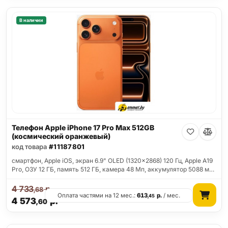
В наличии
Телефон Apple iPhone 17 Pro Max 512GB
(космический оранжевый)
код товара
#11187801
смартфон, Apple iOS, экран 6.9" OLED (1320x2868) 120 Гц, Apple A19
Pro, ОЗУ 12 ГБ, память 512 ГБ, камера 48 Мп, аккумулятор 5088 м…
4 733
р.
,68
Оплата частями на 12 мес.:
613
р.
/ мес.
,45
4 573
р.
,60