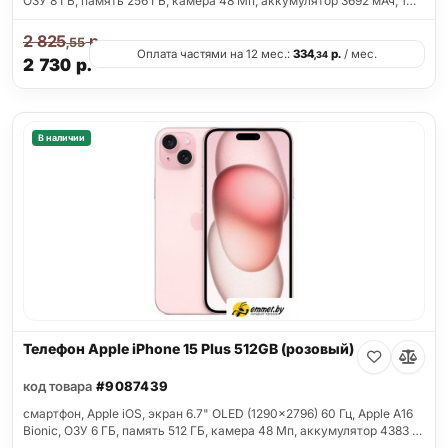
ОЗУ 8 ГБ, память 256 ГБ, камера 48 Мп, аккумулятор 3692 мАч, 1…
2 825
р.
,55
Оплата частями на 12 мес.:
334
р.
/ мес.
,34
2 730
р.
В наличии
Телефон Apple iPhone 15 Plus 512GB (розовый)
код товара
#9087439
смартфон, Apple iOS, экран 6.7" OLED (1290x2796) 60 Гц, Apple A16
Bionic, ОЗУ 6 ГБ, память 512 ГБ, камера 48 Мп, аккумулятор 4383 …