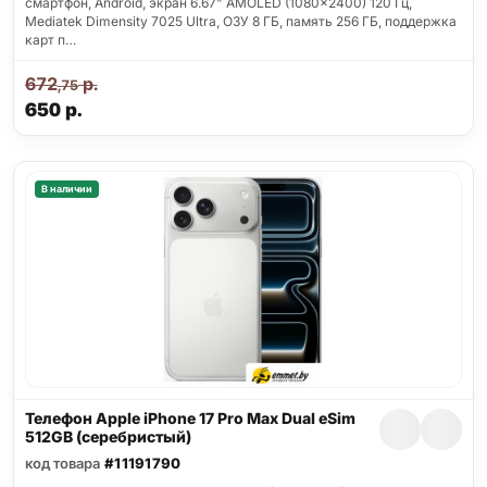
смартфон, Android, экран 6.67" AMOLED (1080x2400) 120 Гц,
Mediatek Dimensity 7025 Ultra, ОЗУ 8 ГБ, память 256 ГБ, поддержка
карт п…
672
р.
,75
650
р.
В наличии
Телефон Apple iPhone 17 Pro Max Dual eSim
512GB (серебристый)
код товара
#11191790