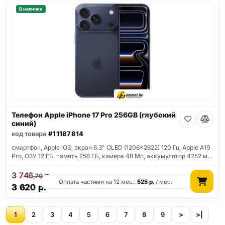
В наличии
Телефон Apple iPhone 17 Pro 256GB (глубокий
синий)
код товара
#11187814
смартфон, Apple iOS, экран 6.3" OLED (1206x2622) 120 Гц, Apple A19
Pro, ОЗУ 12 ГБ, память 256 ГБ, камера 48 Мп, аккумулятор 4252 м…
3 746
р.
,70
Оплата частями на 12 мес.:
525
р.
/ мес.
3 620
р.
1
2
3
4
5
6
7
8
9
>
>|