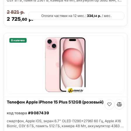
ОЗУ 8 ГБ, память 256 ГБ, камера 48 Мп, аккумулятор 3692 мАч, 1…
2 821
р.
Оплата частями на 12 мес.:
334
р.
/ мес.
,34
2 725
р.
,60
В наличии
Телефон Apple iPhone 15 Plus 512GB (розовый)
код товара
#9087439
смартфон, Apple iOS, экран 6.7" OLED (1290x2796) 60 Гц, Apple A16
Bionic, ОЗУ 6 ГБ, память 512 ГБ, камера 48 Мп, аккумулятор 4383 …