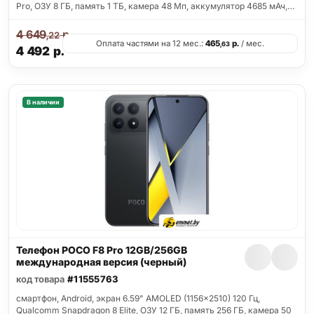
Pro, ОЗУ 8 ГБ, память 1 ТБ, камера 48 Мп, аккумулятор 4685 мАч,…
4 649
р.
,22
Оплата частями на 12 мес.:
465
р.
/ мес.
,63
4 492
р.
В наличии
Телефон POCO F8 Pro 12GB/256GB
международная версия (черный)
код товара
#11555763
смартфон, Android, экран 6.59" AMOLED (1156x2510) 120 Гц,
Qualcomm Snapdragon 8 Elite, ОЗУ 12 ГБ, память 256 ГБ, камера 50