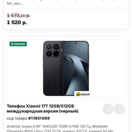
Мп, акк…
1 573
р.
,20
1 520
р.
В наличии
Телефон Xiaomi 17T 12GB/512GB
международная версия (черный)
код товара
#11951089
Android, экран 6.59" AMOLED (1268x2756) 120 Гц, Mediatek
Dimensity 8500 Ultra, ОЗУ 12 ГБ, память 512 ГБ, камера 50 Мп,