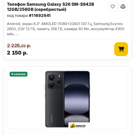
Телефон Samsung Galaxy S26 SM-S942B
12GB/256GB (серебристый)
код товара
#11692641
Android, экран 6.3" AMOLED (1080x2340) 120 Гц, Samsung Exynos
2600, ОЗУ 12 ГБ, память 256 ГБ, камера 50 Мп, аккумулятор 4300
мАч, …
2 225
р.
,25
2 150
р.
В наличии