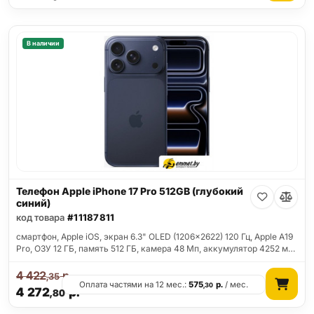
В наличии
Телефон Apple iPhone 17 Pro 512GB (глубокий
синий)
код товара
#11187811
смартфон, Apple iOS, экран 6.3" OLED (1206x2622) 120 Гц, Apple A19
Pro, ОЗУ 12 ГБ, память 512 ГБ, камера 48 Мп, аккумулятор 4252 м…
4 422
р.
,35
Оплата частями на 12 мес.:
575
р.
/ мес.
,30
4 272
р.
,80