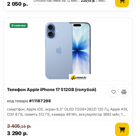
Оплата частями на 12 мес.:
210
р.
/ мес.
,54
2 050
р.
В наличии
Телефон Apple iPhone 17 512GB (голубой)
код товара
#11187298
смартфон, Apple iOS, экран 6.3" OLED (1206x2622) 120 Гц, Apple A19,
ОЗУ 8 ГБ, память 512 ГБ, камера 48 Мп, аккумулятор 3692 мАч, 1…
3 405
р.
,15
3 290
р.