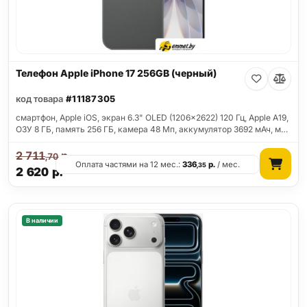
Телефон Apple iPhone 17 256GB (черный)
код товара
#11187305
смартфон, Apple iOS, экран 6.3" OLED (1206x2622) 120 Гц, Apple A19,
ОЗУ 8 ГБ, память 256 ГБ, камера 48 Мп, аккумулятор 3692 мАч, м…
2 711
р.
,70
Оплата частями на 12 мес.:
336
р.
/ мес.
,35
2 620
р.
В наличии