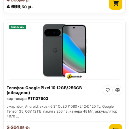
,98
4 699
р.
,50
В наличии
Телефон Google Pixel 10 12GB/256GB
(обсидиан)
код товара
#11137503
смартфон, Android, экран 6.3" OLED (1080x2424) 120 Гц, Google
Tensor G5, ОЗУ 12 ГБ, память 256 ГБ, камера 48 Мп, аккумулятор
4970 …
2 204
р.
,55