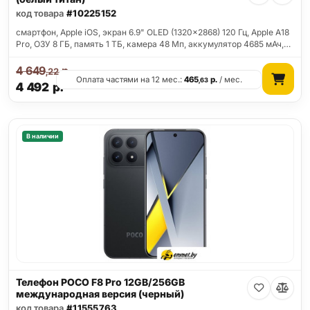
код товара
#10225152
смартфон, Apple iOS, экран 6.9" OLED (1320x2868) 120 Гц, Apple A18
Pro, ОЗУ 8 ГБ, память 1 ТБ, камера 48 Мп, аккумулятор 4685 мАч,…
4 649
р.
,22
Оплата частями на 12 мес.:
465
р.
/ мес.
,63
4 492
р.
В наличии
Телефон POCO F8 Pro 12GB/256GB
международная версия (черный)
код товара
#11555763