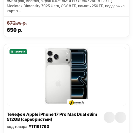
смартфон, Android, экран 6.67" AMOLED (1080x2400) 120 Гц,
Mediatek Dimensity 7025 Ultra, ОЗУ 8 ГБ, память 256 ГБ, поддержка
карт п…
672
р.
,75
650
р.
В наличии
Телефон Apple iPhone 17 Pro Max Dual eSim
512GB (серебристый)
код товара
#11191790