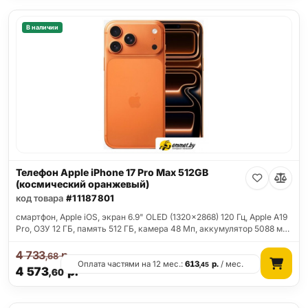
В наличии
Телефон Apple iPhone 17 Pro Max 512GB
(космический оранжевый)
код товара
#11187801
смартфон, Apple iOS, экран 6.9" OLED (1320x2868) 120 Гц, Apple A19
Pro, ОЗУ 12 ГБ, память 512 ГБ, камера 48 Мп, аккумулятор 5088 м…
4 733
р.
,68
Оплата частями на 12 мес.:
613
р.
/ мес.
,45
4 573
р.
,60