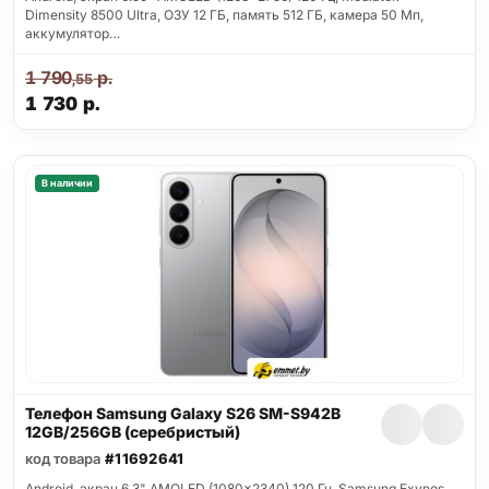
Dimensity 8500 Ultra, ОЗУ 12 ГБ, память 512 ГБ, камера 50 Мп,
аккумулятор…
1 790
р.
,55
1 730
р.
В наличии
Телефон Samsung Galaxy S26 SM-S942B
12GB/256GB (серебристый)
код товара
#11692641
Android, экран 6.3" AMOLED (1080x2340) 120 Гц, Samsung Exynos