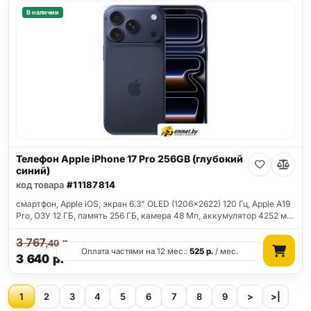
В наличии
Телефон Apple iPhone 17 Pro 256GB (глубокий
синий)
код товара
#11187814
смартфон, Apple iOS, экран 6.3" OLED (1206x2622) 120 Гц, Apple A19
Pro, ОЗУ 12 ГБ, память 256 ГБ, камера 48 Мп, аккумулятор 4252 м…
3 767
р.
,40
Оплата частями на 12 мес.:
525
р.
/ мес.
3 640
р.
1
2
3
4
5
6
7
8
9
>
>|