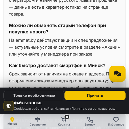
оператором и наличие русского языка в прошивке
— данные есть в характеристиках на странице
товара.
Можно ли обменять старый телефон при
покупке нового?
На emmet.by действуют акции и спецпредложения
— актуальные условия смотрите в разделе «Акции»
или уточняйте у менеджера при заказе.
Как быстро доставят смартфон в Минск?
Срок зависит от наличия на складе и адреса. После
оформления заказа менеджер согласует дату; при
статусе «в наличии» отправка обычно занимает
минимальное время.
Только необходимые
Принять
ФАЙЛЫ COOKIE
Cookie для работы сайта. Нажимая «Принять», вы соглашаетесь.
0
Нужна помощь или консультация?
Минск
Сравнение
Корзина
Звонок
Избранное
Звоните или оставьте заявку — перезвоним в рабочее