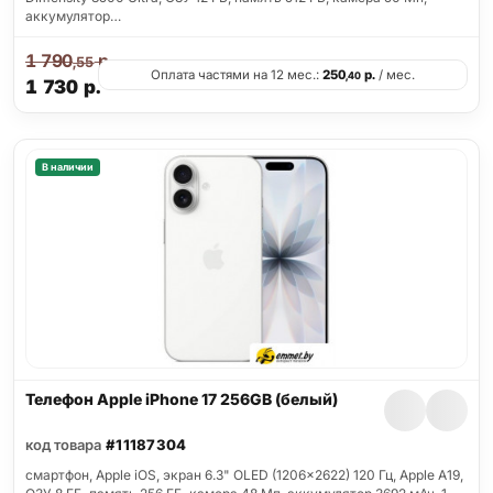
аккумулятор…
1 790
р.
,55
Оплата частями на 12 мес.:
250
р.
/ мес.
,40
1 730
р.
В наличии
Телефон Apple iPhone 17 256GB (белый)
код товара
#11187304
смартфон, Apple iOS, экран 6.3" OLED (1206x2622) 120 Гц, Apple A19,