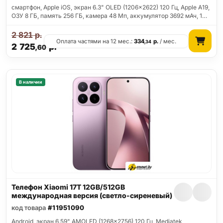
смартфон, Apple iOS, экран 6.3" OLED (1206x2622) 120 Гц, Apple A19,
ОЗУ 8 ГБ, память 256 ГБ, камера 48 Мп, аккумулятор 3692 мАч, 1…
2 821
р.
Оплата частями на 12 мес.:
334
р.
/ мес.
,34
2 725
р.
,60
В наличии
Телефон Xiaomi 17T 12GB/512GB
международная версия (светло-сиреневый)
код товара
#11951090
Android, экран 6.59" AMOLED (1268x2756) 120 Гц, Mediatek