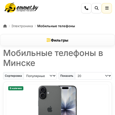
Электроника
Мобильные телефоны
Фильтры
Мобильные телефоны в
Минске
iPhone Air
iPhone SE
Samsung Galaxy A56
Samsung Galaxy A57
iPhone 17
iPho
Сортировка
Показать
В наличии