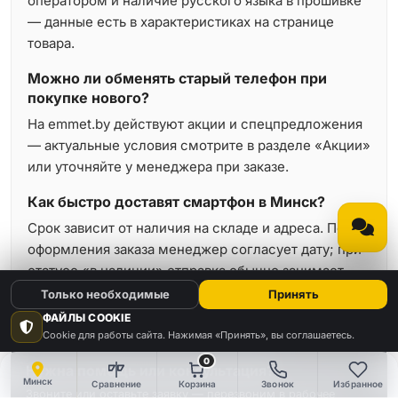
оператором и наличие русского языка в прошивке
— данные есть в характеристиках на странице
товара.
Можно ли обменять старый телефон при
покупке нового?
На emmet.by действуют акции и спецпредложения
— актуальные условия смотрите в разделе «Акции»
или уточняйте у менеджера при заказе.
Как быстро доставят смартфон в Минск?
Срок зависит от наличия на складе и адреса. После
оформления заказа менеджер согласует дату; при
статусе «в наличии» отправка обычно занимает
минимальное время.
Только необходимые
Принять
ФАЙЛЫ COOKIE
Cookie для работы сайта. Нажимая «Принять», вы соглашаетесь.
0
Нужна помощь или консультация?
Минск
Сравнение
Корзина
Звонок
Избранное
Звоните или оставьте заявку — перезвоним в рабочее