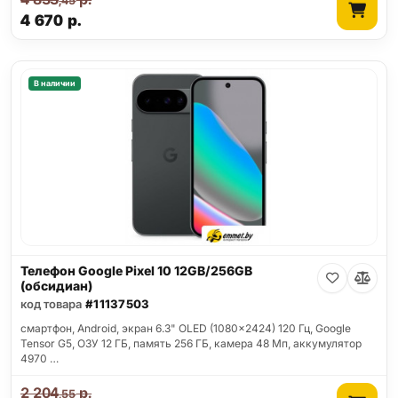
,45
4 670
р.
В наличии
Телефон Google Pixel 10 12GB/256GB
(обсидиан)
код товара
#11137503
смартфон, Android, экран 6.3" OLED (1080x2424) 120 Гц, Google
Tensor G5, ОЗУ 12 ГБ, память 256 ГБ, камера 48 Мп, аккумулятор
4970 …
2 204
р.
,55