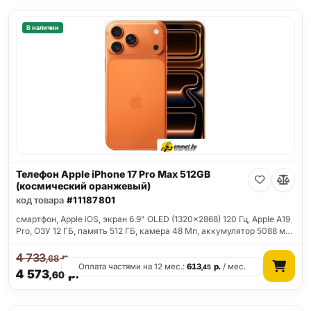
В наличии
Телефон Apple iPhone 17 Pro Max 512GB
(космический оранжевый)
код товара
#11187801
смартфон, Apple iOS, экран 6.9" OLED (1320x2868) 120 Гц, Apple A19
Pro, ОЗУ 12 ГБ, память 512 ГБ, камера 48 Мп, аккумулятор 5088 м…
4 733
р.
,68
Оплата частями на 12 мес.:
613
р.
/ мес.
,45
4 573
р.
,60