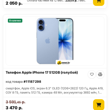
Оплата частями на 12 мес.:
210
р.
/ мес.
,54
2 050
р.
В наличии
Телефон Apple iPhone 17 512GB (голубой)
код товара
#11187298
смартфон, Apple iOS, экран 6.3" OLED (1206x2622) 120 Гц, Apple A19,
ОЗУ 8 ГБ, память 512 ГБ, камера 48 Мп, аккумулятор 3692 мАч, 1…
3 591
р.
,45
3 470
р.