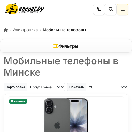
Электроника
Мобильные телефоны
Фильтры
Мобильные телефоны в
Минске
iPhone Air
iPhone SE
Samsung Galaxy A56
Samsung Galaxy A57
iPhone 17
iPho
Сортировка
Показать
В наличии