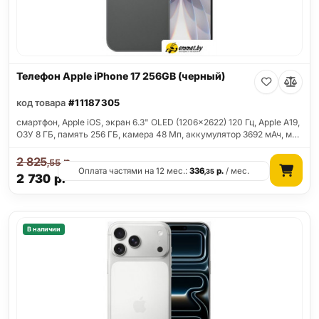
Телефон Apple iPhone 17 256GB (черный)
код товара
#11187305
смартфон, Apple iOS, экран 6.3" OLED (1206x2622) 120 Гц, Apple A19,
ОЗУ 8 ГБ, память 256 ГБ, камера 48 Мп, аккумулятор 3692 мАч, м…
2 825
р.
,55
Оплата частями на 12 мес.:
336
р.
/ мес.
,35
2 730
р.
В наличии