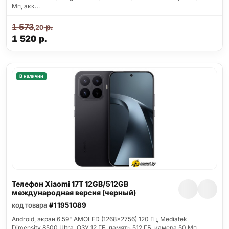
Мп, акк…
1 573
р.
,20
1 520
р.
В наличии
Телефон Xiaomi 17T 12GB/512GB
международная версия (черный)
код товара
#11951089
Android, экран 6.59" AMOLED (1268x2756) 120 Гц, Mediatek
Dimensity 8500 Ultra, ОЗУ 12 ГБ, память 512 ГБ, камера 50 Мп,