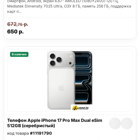
смартфон, Android, экран 6.67" AMOLED (1080x2400) 120 Гц,
Mediatek Dimensity 7025 Ultra, ОЗУ 8 ГБ, память 256 ГБ, поддержка
карт п…
672
р.
,75
650
р.
В наличии
Телефон Apple iPhone 17 Pro Max Dual eSim
512GB (серебристый)
код товара
#11191790