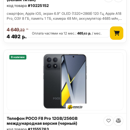
код товара
#10225152
смартфон, Apple iOS, экран 6.9" OLED (1320x2868) 120 Гц, Apple A18
Pro, ОЗУ 8 ГБ, память 1 ТБ, камера 48 Мп, аккумулятор 4685 мАч,…
4 649
р.
,22
Оплата частями на 12 мес.:
465
р.
/ мес.
,63
4 492
р.
В наличии
Телефон POCO F8 Pro 12GB/256GB
международная версия (черный)
код товара
#11555763