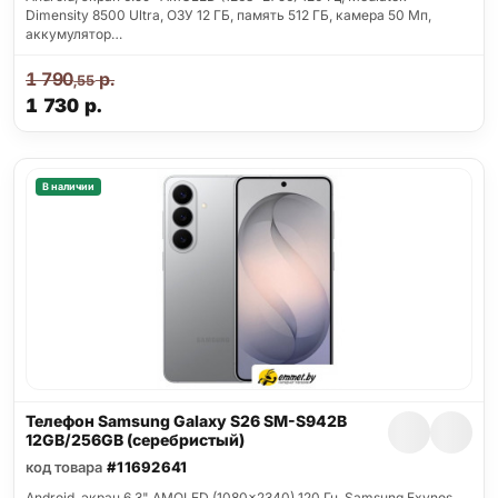
Dimensity 8500 Ultra, ОЗУ 12 ГБ, память 512 ГБ, камера 50 Мп,
аккумулятор…
1 790
р.
,55
1 730
р.
В наличии
Телефон Samsung Galaxy S26 SM-S942B
12GB/256GB (серебристый)
код товара
#11692641
Android, экран 6.3" AMOLED (1080x2340) 120 Гц, Samsung Exynos