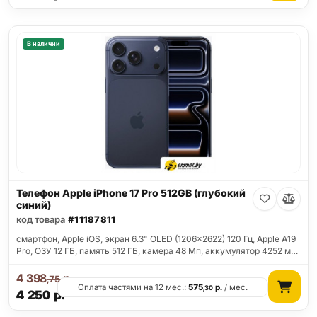
В наличии
Телефон Apple iPhone 17 Pro 512GB (глубокий
синий)
код товара
#11187811
смартфон, Apple iOS, экран 6.3" OLED (1206x2622) 120 Гц, Apple A19
Pro, ОЗУ 12 ГБ, память 512 ГБ, камера 48 Мп, аккумулятор 4252 м…
4 398
р.
,75
Оплата частями на 12 мес.:
575
р.
/ мес.
,30
4 250
р.