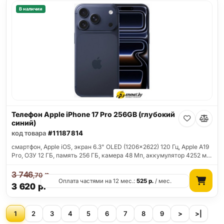
В наличии
Телефон Apple iPhone 17 Pro 256GB (глубокий
синий)
код товара
#11187814
смартфон, Apple iOS, экран 6.3" OLED (1206x2622) 120 Гц, Apple A19
Pro, ОЗУ 12 ГБ, память 256 ГБ, камера 48 Мп, аккумулятор 4252 м…
3 746
р.
,70
Оплата частями на 12 мес.:
525
р.
/ мес.
3 620
р.
1
2
3
4
5
6
7
8
9
>
>|