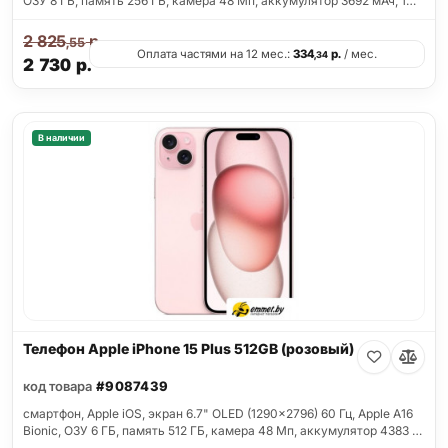
ОЗУ 8 ГБ, память 256 ГБ, камера 48 Мп, аккумулятор 3692 мАч, 1…
2 825
р.
,55
Оплата частями на 12 мес.:
334
р.
/ мес.
,34
2 730
р.
В наличии
Телефон Apple iPhone 15 Plus 512GB (розовый)
код товара
#9087439
смартфон, Apple iOS, экран 6.7" OLED (1290x2796) 60 Гц, Apple A16
Bionic, ОЗУ 6 ГБ, память 512 ГБ, камера 48 Мп, аккумулятор 4383 …