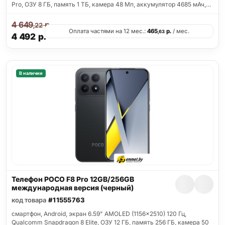
Pro, ОЗУ 8 ГБ, память 1 ТБ, камера 48 Мп, аккумулятор 4685 мАч,…
4 649
р.
,22
Оплата частями на 12 мес.:
465
р.
/ мес.
,63
4 492
р.
В наличии
Телефон POCO F8 Pro 12GB/256GB
международная версия (черный)
код товара
#11555763
смартфон, Android, экран 6.59" AMOLED (1156x2510) 120 Гц,
Qualcomm Snapdragon 8 Elite, ОЗУ 12 ГБ, память 256 ГБ, камера 50