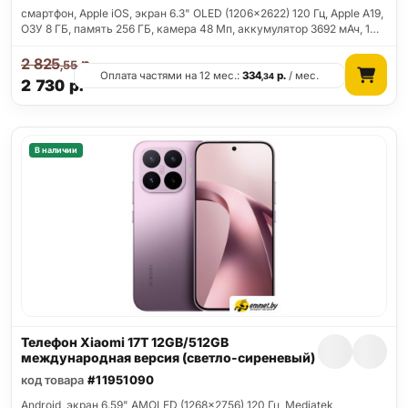
смартфон, Apple iOS, экран 6.3" OLED (1206x2622) 120 Гц, Apple A19,
ОЗУ 8 ГБ, память 256 ГБ, камера 48 Мп, аккумулятор 3692 мАч, 1…
2 825
р.
,55
Оплата частями на 12 мес.:
334
р.
/ мес.
,34
2 730
р.
В наличии
Телефон Xiaomi 17T 12GB/512GB
международная версия (светло-сиреневый)
код товара
#11951090
Android, экран 6.59" AMOLED (1268x2756) 120 Гц, Mediatek