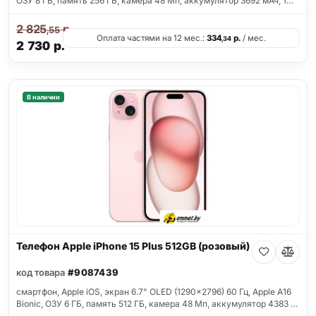
ОЗУ 8 ГБ, память 256 ГБ, камера 48 Мп, аккумулятор 3692 мАч, 1…
2 825
р.
,55
Оплата частями на 12 мес.:
334
р.
/ мес.
,34
2 730
р.
В наличии
Телефон Apple iPhone 15 Plus 512GB (розовый)
код товара
#9087439
смартфон, Apple iOS, экран 6.7" OLED (1290x2796) 60 Гц, Apple A16
Bionic, ОЗУ 6 ГБ, память 512 ГБ, камера 48 Мп, аккумулятор 4383 …