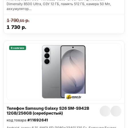
Dimensity 8500 Ultra, ОЗУ 12 ГБ, память 512 ГБ, камера 50 Мп,
аккумулятор…
1 790
р.
,55
1 730
р.
В наличии
Телефон Samsung Galaxy S26 SM-S942B
12GB/256GB (серебристый)
код товара
#11692641
Android, экран 6.3" AMOLED (1080x2340) 120 Гц, Samsung Exynos