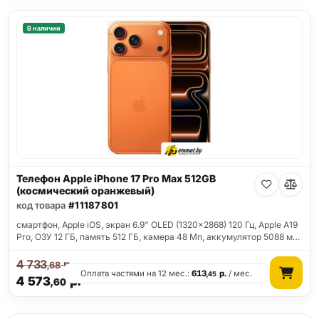
В наличии
Телефон Apple iPhone 17 Pro Max 512GB
(космический оранжевый)
код товара
#11187801
смартфон, Apple iOS, экран 6.9" OLED (1320x2868) 120 Гц, Apple A19
Pro, ОЗУ 12 ГБ, память 512 ГБ, камера 48 Мп, аккумулятор 5088 м…
4 733
р.
,68
Оплата частями на 12 мес.:
613
р.
/ мес.
,45
4 573
р.
,60