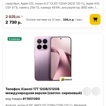
смартфон, Apple iOS, экран 6.3" OLED (1206x2622) 120 Гц, Apple A19,
ОЗУ 8 ГБ, память 256 ГБ, камера 48 Мп, аккумулятор 3692 мАч, 1…
2 825
р.
,55
Оплата частями на 12 мес.:
334
р.
/ мес.
,34
2 730
р.
В наличии
Телефон Xiaomi 17T 12GB/512GB
международная версия (светло-сиреневый)
код товара
#11951090
Android, экран 6.59" AMOLED (1268x2756) 120 Гц, Mediatek