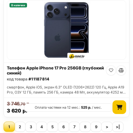
В наличии
Телефон Apple iPhone 17 Pro 256GB (глубокий
синий)
код товара
#11187814
смартфон, Apple iOS, экран 6.3" OLED (1206x2622) 120 Гц, Apple A19
Pro, ОЗУ 12 ГБ, память 256 ГБ, камера 48 Мп, аккумулятор 4252 м…
3 746
р.
,70
Оплата частями на 12 мес.:
525
р.
/ мес.
3 620
р.
1
2
3
4
5
6
7
8
9
>
>|