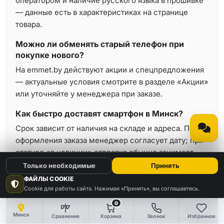
оператором и наличие русского языка в прошивке
— данные есть в характеристиках на странице
товара.
Можно ли обменять старый телефон при
покупке нового?
На emmet.by действуют акции и спецпредложения
— актуальные условия смотрите в разделе «Акции»
или уточняйте у менеджера при заказе.
Как быстро доставят смартфон в Минск?
Срок зависит от наличия на складе и адреса. После
оформления заказа менеджер согласует дату; при
статусе «в наличии» отправка обычно занимает
минимальное время.
Только необходимые
Принять
ФАЙЛЫ COOKIE
Cookie для работы сайта. Нажимая «Принять», вы соглашаетесь.
0
Нужна помощь или консультация?
Минск
Сравнение
Корзина
Звонок
Избранное
Звоните или оставьте заявку — перезвоним в рабочее