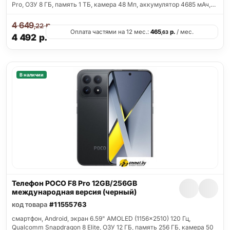
Pro, ОЗУ 8 ГБ, память 1 ТБ, камера 48 Мп, аккумулятор 4685 мАч,…
4 649
р.
,22
Оплата частями на 12 мес.:
465
р.
/ мес.
,63
4 492
р.
В наличии
Телефон POCO F8 Pro 12GB/256GB
международная версия (черный)
код товара
#11555763
смартфон, Android, экран 6.59" AMOLED (1156x2510) 120 Гц,
Qualcomm Snapdragon 8 Elite, ОЗУ 12 ГБ, память 256 ГБ, камера 50