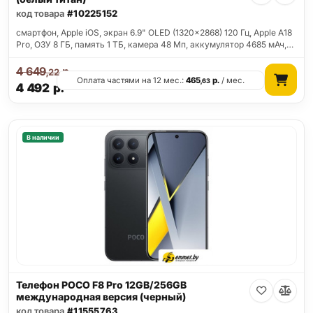
код товара
#10225152
смартфон, Apple iOS, экран 6.9" OLED (1320x2868) 120 Гц, Apple A18
Pro, ОЗУ 8 ГБ, память 1 ТБ, камера 48 Мп, аккумулятор 4685 мАч,…
4 649
р.
,22
Оплата частями на 12 мес.:
465
р.
/ мес.
,63
4 492
р.
В наличии
Телефон POCO F8 Pro 12GB/256GB
международная версия (черный)
код товара
#11555763