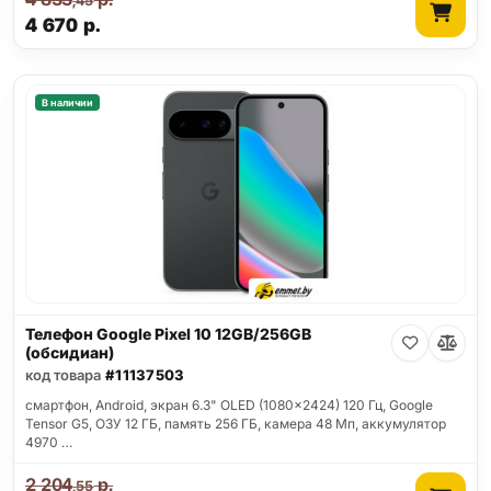
,45
4 670
р.
В наличии
Телефон Google Pixel 10 12GB/256GB
(обсидиан)
код товара
#11137503
смартфон, Android, экран 6.3" OLED (1080x2424) 120 Гц, Google
Tensor G5, ОЗУ 12 ГБ, память 256 ГБ, камера 48 Мп, аккумулятор
4970 …
2 204
р.
,55