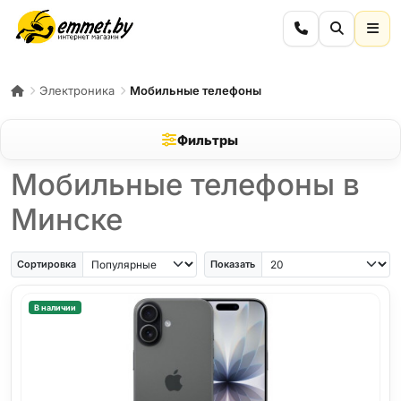
Электроника
Мобильные телефоны
Фильтры
Мобильные телефоны в
Минске
iPhone Air
iPhone SE
Samsung Galaxy A56
Samsung Galaxy A57
iPhone 17
iPho
Сортировка
Показать
В наличии