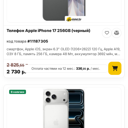
Телефон Apple iPhone 17 256GB (черный)
код товара
#11187305
смартфон, Apple iOS, экран 6.3" OLED (1206x2622) 120 Гц, Apple A19,
ОЗУ 8 ГБ, память 256 ГБ, камера 48 Мп, аккумулятор 3692 мАч, м…
2 825
р.
,55
Оплата частями на 12 мес.:
336
р.
/ мес.
,35
2 730
р.
В наличии