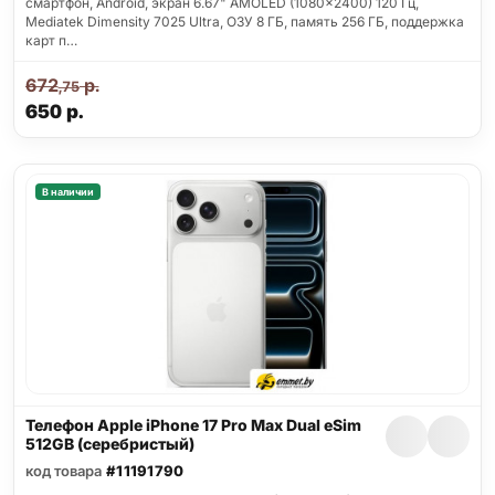
смартфон, Android, экран 6.67" AMOLED (1080x2400) 120 Гц,
Mediatek Dimensity 7025 Ultra, ОЗУ 8 ГБ, память 256 ГБ, поддержка
карт п…
672
р.
,75
650
р.
В наличии
Телефон Apple iPhone 17 Pro Max Dual eSim
512GB (серебристый)
код товара
#11191790