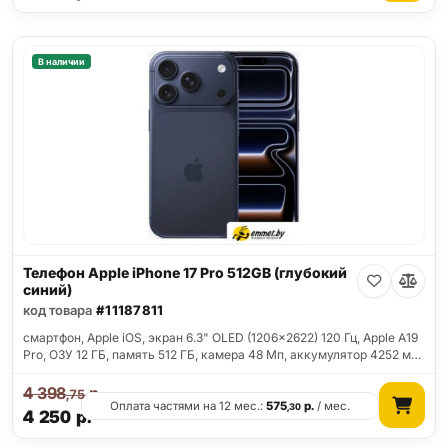
В наличии
Телефон Apple iPhone 17 Pro 512GB (глубокий
синий)
код товара
#11187811
смартфон, Apple iOS, экран 6.3" OLED (1206x2622) 120 Гц, Apple A19
Pro, ОЗУ 12 ГБ, память 512 ГБ, камера 48 Мп, аккумулятор 4252 м…
4 398
р.
,75
Оплата частями на 12 мес.:
575
р.
/ мес.
,30
4 250
р.