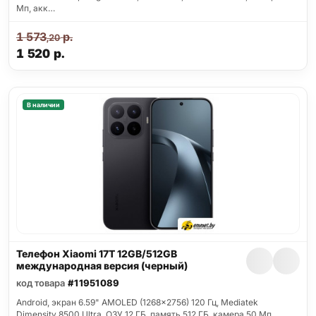
Мп, акк…
1 573
р.
,20
1 520
р.
В наличии
Телефон Xiaomi 17T 12GB/512GB
международная версия (черный)
код товара
#11951089
Android, экран 6.59" AMOLED (1268x2756) 120 Гц, Mediatek
Dimensity 8500 Ultra, ОЗУ 12 ГБ, память 512 ГБ, камера 50 Мп,