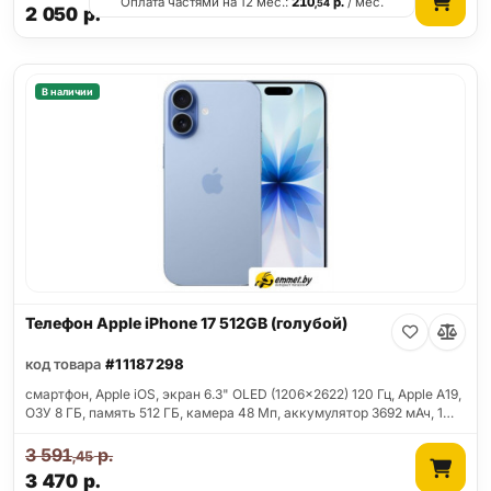
Оплата частями на 12 мес.:
210
р.
/ мес.
,54
2 050
р.
В наличии
Телефон Apple iPhone 17 512GB (голубой)
код товара
#11187298
смартфон, Apple iOS, экран 6.3" OLED (1206x2622) 120 Гц, Apple A19,
ОЗУ 8 ГБ, память 512 ГБ, камера 48 Мп, аккумулятор 3692 мАч, 1…
3 591
р.
,45
3 470
р.