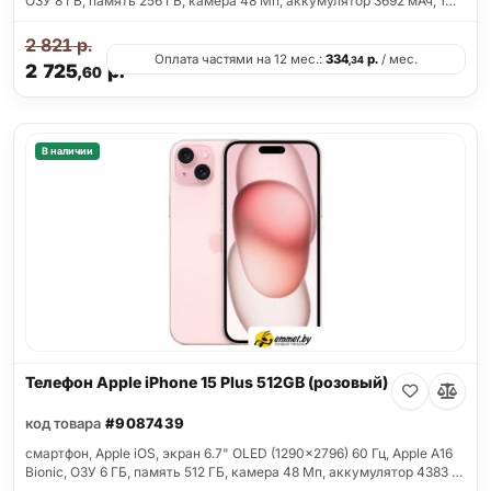
ОЗУ 8 ГБ, память 256 ГБ, камера 48 Мп, аккумулятор 3692 мАч, 1…
2 821
р.
Оплата частями на 12 мес.:
334
р.
/ мес.
,34
2 725
р.
,60
В наличии
Телефон Apple iPhone 15 Plus 512GB (розовый)
код товара
#9087439
смартфон, Apple iOS, экран 6.7" OLED (1290x2796) 60 Гц, Apple A16
Bionic, ОЗУ 6 ГБ, память 512 ГБ, камера 48 Мп, аккумулятор 4383 …