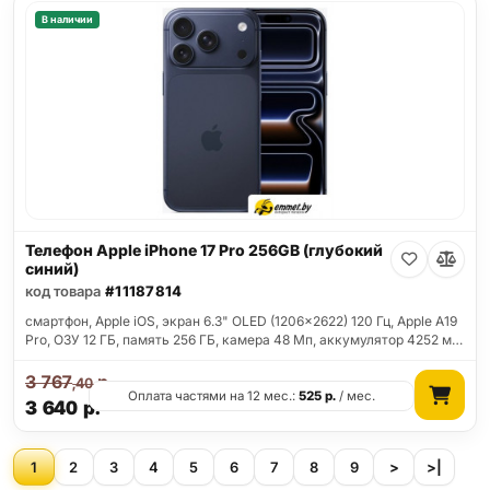
В наличии
Телефон Apple iPhone 17 Pro 256GB (глубокий
синий)
код товара
#11187814
смартфон, Apple iOS, экран 6.3" OLED (1206x2622) 120 Гц, Apple A19
Pro, ОЗУ 12 ГБ, память 256 ГБ, камера 48 Мп, аккумулятор 4252 м…
3 767
р.
,40
Оплата частями на 12 мес.:
525
р.
/ мес.
3 640
р.
1
2
3
4
5
6
7
8
9
>
>|