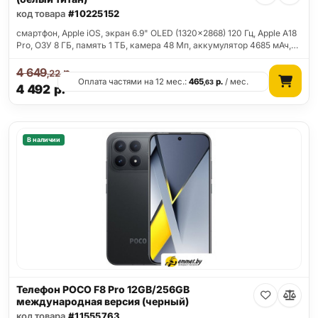
код товара
#10225152
смартфон, Apple iOS, экран 6.9" OLED (1320x2868) 120 Гц, Apple A18
Pro, ОЗУ 8 ГБ, память 1 ТБ, камера 48 Мп, аккумулятор 4685 мАч,…
4 649
р.
,22
Оплата частями на 12 мес.:
465
р.
/ мес.
,63
4 492
р.
В наличии
Телефон POCO F8 Pro 12GB/256GB
международная версия (черный)
код товара
#11555763