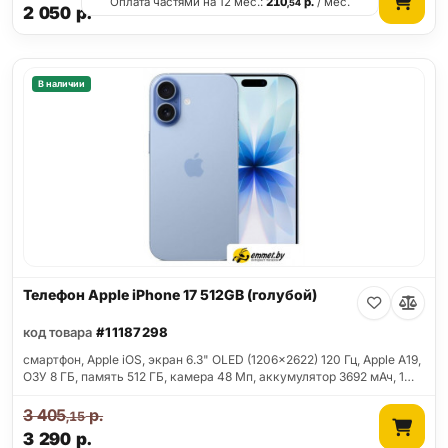
Оплата частями на 12 мес.:
210
р.
/ мес.
,54
2 050
р.
В наличии
Телефон Apple iPhone 17 512GB (голубой)
код товара
#11187298
смартфон, Apple iOS, экран 6.3" OLED (1206x2622) 120 Гц, Apple A19,
ОЗУ 8 ГБ, память 512 ГБ, камера 48 Мп, аккумулятор 3692 мАч, 1…
3 405
р.
,15
3 290
р.