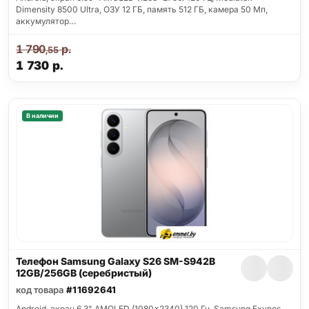
Dimensity 8500 Ultra, ОЗУ 12 ГБ, память 512 ГБ, камера 50 Мп,
аккумулятор…
1 790
р.
,55
1 730
р.
В наличии
Телефон Samsung Galaxy S26 SM-S942B
12GB/256GB (серебристый)
код товара
#11692641
Android, экран 6.3" AMOLED (1080x2340) 120 Гц, Samsung Exynos