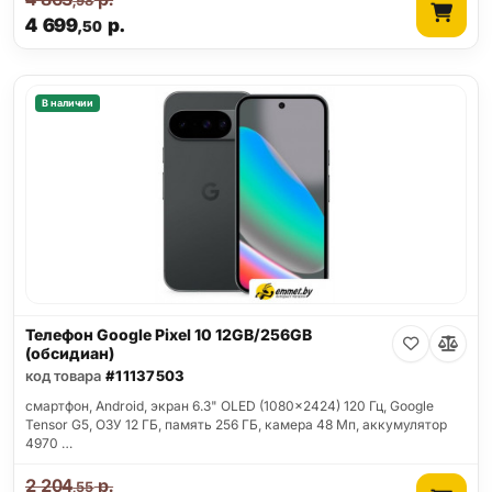
,98
4 699
р.
,50
В наличии
Телефон Google Pixel 10 12GB/256GB
(обсидиан)
код товара
#11137503
смартфон, Android, экран 6.3" OLED (1080x2424) 120 Гц, Google
Tensor G5, ОЗУ 12 ГБ, память 256 ГБ, камера 48 Мп, аккумулятор
4970 …
2 204
р.
,55