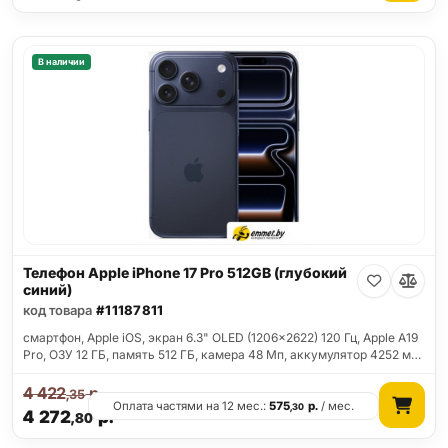
В наличии
Телефон Apple iPhone 17 Pro 512GB (глубокий
синий)
код товара
#11187811
смартфон, Apple iOS, экран 6.3" OLED (1206x2622) 120 Гц, Apple A19
Pro, ОЗУ 12 ГБ, память 512 ГБ, камера 48 Мп, аккумулятор 4252 м…
4 422
р.
,35
Оплата частями на 12 мес.:
575
р.
/ мес.
,30
4 272
р.
,80