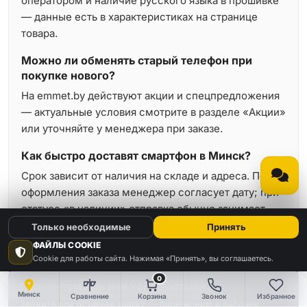
оператором и наличие русского языка в прошивке
— данные есть в характеристиках на странице
товара.
Можно ли обменять старый телефон при
покупке нового?
На emmet.by действуют акции и спецпредложения
— актуальные условия смотрите в разделе «Акции»
или уточняйте у менеджера при заказе.
Как быстро доставят смартфон в Минск?
Срок зависит от наличия на складе и адреса. После
оформления заказа менеджер согласует дату; при
статусе «в наличии» отправка обычно занимает
минимальное время.
Только необходимые
Принять
ФАЙЛЫ COOKIE
Cookie для работы сайта. Нажимая «Принять», вы соглашаетесь.
0
Нужна помощь или консультация?
Минск
Сравнение
Корзина
Звонок
Избранное
Звоните или оставьте заявку — перезвоним в рабочее