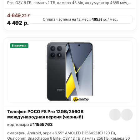
Pro, ОЗУ 8 ГБ, память 1 ТБ, камера 48 Мп, аккумулятор 4685 мАч,…
4 649
р.
,22
Оплата частями на 12 мес.:
465
р.
/ мес.
,63
4 492
р.
В наличии
Телефон POCO F8 Pro 12GB/256GB
международная версия (черный)
код товара
#11555763
смартфон, Android, экран 6.59" AMOLED (1156x2510) 120 Гц,
Qualcomm Snapdragon 8 Elite, ОЗУ 12 ГБ, память 256 ГБ, камера 50