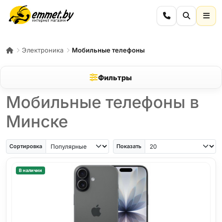
Электроника
Мобильные телефоны
Фильтры
Мобильные телефоны в
Минске
iPhone Air
iPhone SE
Samsung Galaxy A56
Samsung Galaxy A57
iPhone 17
iPho
Сортировка
Показать
В наличии