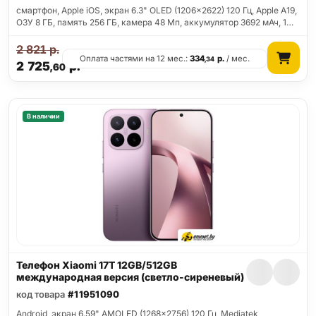
смартфон, Apple iOS, экран 6.3" OLED (1206x2622) 120 Гц, Apple A19,
ОЗУ 8 ГБ, память 256 ГБ, камера 48 Мп, аккумулятор 3692 мАч, 1…
2 821
р.
Оплата частями на 12 мес.:
334
р.
/ мес.
,34
2 725
р.
,60
В наличии
Телефон Xiaomi 17T 12GB/512GB
международная версия (светло-сиреневый)
код товара
#11951090
Android, экран 6.59" AMOLED (1268x2756) 120 Гц, Mediatek