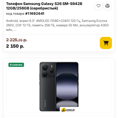
Телефон Samsung Galaxy S26 SM-S942B
12GB/256GB (серебристый)
код товара
#11692641
Android, экран 6.3" AMOLED (1080x2340) 120 Гц, Samsung Exynos
2600, ОЗУ 12 ГБ, память 256 ГБ, камера 50 Мп, аккумулятор 4300
мАч, …
2 225
р.
,25
2 150
р.
В наличии