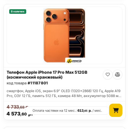
В наличии
Телефон Apple iPhone 17 Pro Max 512GB
(космический оранжевый)
код товара
#11187801
смартфон, Apple iOS, экран 6.9" OLED (1320x2868) 120 Гц, Apple A19
Pro, ОЗУ 12 ГБ, память 512 ГБ, камера 48 Мп, аккумулятор 5088 м…
4 733
р.
,68
Оплата частями на 12 мес.:
613
р.
/ мес.
,45
4 573
р.
,60