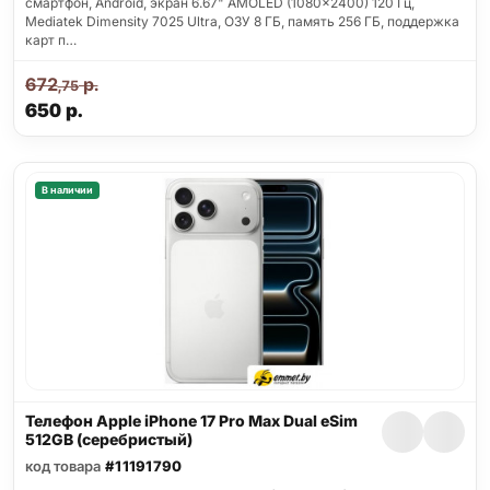
смартфон, Android, экран 6.67" AMOLED (1080x2400) 120 Гц,
Mediatek Dimensity 7025 Ultra, ОЗУ 8 ГБ, память 256 ГБ, поддержка
карт п…
672
р.
,75
650
р.
В наличии
Телефон Apple iPhone 17 Pro Max Dual eSim
512GB (серебристый)
код товара
#11191790