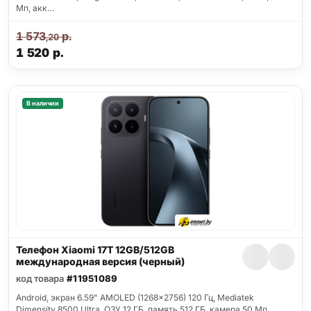
Мп, акк…
1 573
р.
,20
1 520
р.
В наличии
Телефон Xiaomi 17T 12GB/512GB
международная версия (черный)
код товара
#11951089
Android, экран 6.59" AMOLED (1268x2756) 120 Гц, Mediatek
Dimensity 8500 Ultra, ОЗУ 12 ГБ, память 512 ГБ, камера 50 Мп,