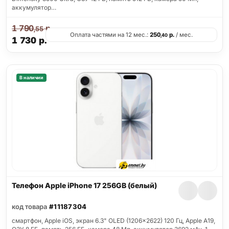
аккумулятор…
1 790
р.
,55
Оплата частями на 12 мес.:
250
р.
/ мес.
,40
1 730
р.
В наличии
Телефон Apple iPhone 17 256GB (белый)
код товара
#11187304
смартфон, Apple iOS, экран 6.3" OLED (1206x2622) 120 Гц, Apple A19,