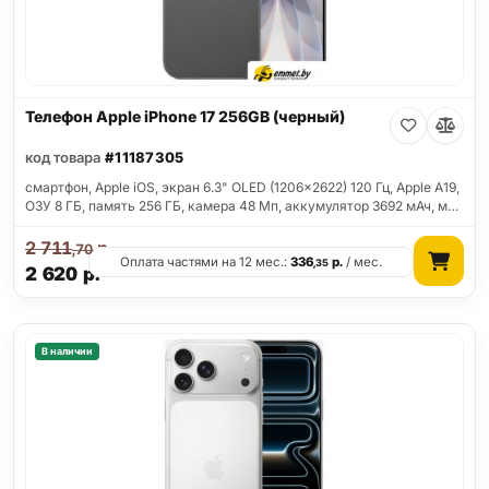
Телефон Apple iPhone 17 256GB (черный)
код товара
#11187305
смартфон, Apple iOS, экран 6.3" OLED (1206x2622) 120 Гц, Apple A19,
ОЗУ 8 ГБ, память 256 ГБ, камера 48 Мп, аккумулятор 3692 мАч, м…
2 711
р.
,70
Оплата частями на 12 мес.:
336
р.
/ мес.
,35
2 620
р.
В наличии