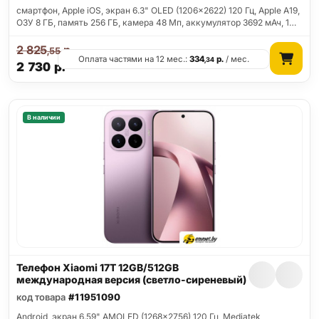
смартфон, Apple iOS, экран 6.3" OLED (1206x2622) 120 Гц, Apple A19,
ОЗУ 8 ГБ, память 256 ГБ, камера 48 Мп, аккумулятор 3692 мАч, 1…
2 825
р.
,55
Оплата частями на 12 мес.:
334
р.
/ мес.
,34
2 730
р.
В наличии
Телефон Xiaomi 17T 12GB/512GB
международная версия (светло-сиреневый)
код товара
#11951090
Android, экран 6.59" AMOLED (1268x2756) 120 Гц, Mediatek