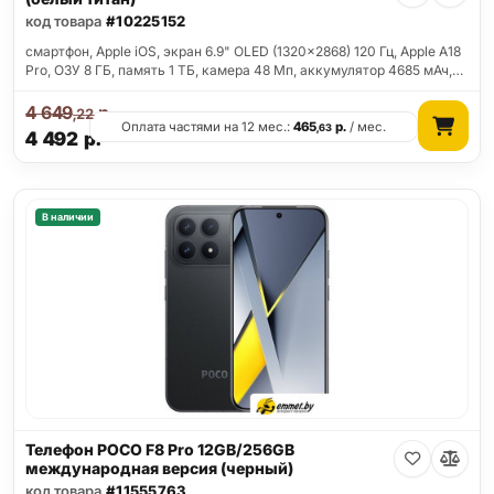
код товара
#10225152
смартфон, Apple iOS, экран 6.9" OLED (1320x2868) 120 Гц, Apple A18
Pro, ОЗУ 8 ГБ, память 1 ТБ, камера 48 Мп, аккумулятор 4685 мАч,…
4 649
р.
,22
Оплата частями на 12 мес.:
465
р.
/ мес.
,63
4 492
р.
В наличии
Телефон POCO F8 Pro 12GB/256GB
международная версия (черный)
код товара
#11555763