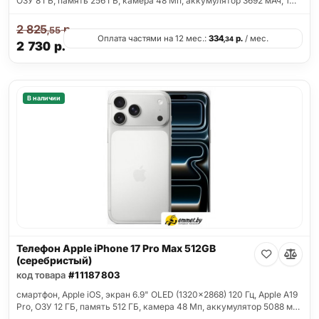
ОЗУ 8 ГБ, память 256 ГБ, камера 48 Мп, аккумулятор 3692 мАч, 1…
2 825
р.
,55
Оплата частями на 12 мес.:
334
р.
/ мес.
,34
2 730
р.
В наличии
Телефон Apple iPhone 17 Pro Max 512GB
(серебристый)
код товара
#11187803
смартфон, Apple iOS, экран 6.9" OLED (1320x2868) 120 Гц, Apple A19
Pro, ОЗУ 12 ГБ, память 512 ГБ, камера 48 Мп, аккумулятор 5088 м…