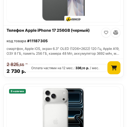
Телефон Apple iPhone 17 256GB (черный)
код товара
#11187305
смартфон, Apple iOS, экран 6.3" OLED (1206x2622) 120 Гц, Apple A19,
ОЗУ 8 ГБ, память 256 ГБ, камера 48 Мп, аккумулятор 3692 мАч, м…
2 825
р.
,55
Оплата частями на 12 мес.:
336
р.
/ мес.
,35
2 730
р.
В наличии