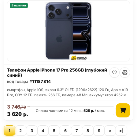
В наличии
Телефон Apple iPhone 17 Pro 256GB (глубокий
синий)
код товара
#11187814
смартфон, Apple iOS, экран 6.3" OLED (1206x2622) 120 Гц, Apple A19
Pro, ОЗУ 12 ГБ, память 256 ГБ, камера 48 Мп, аккумулятор 4252 м…
3 746
р.
,70
Оплата частями на 12 мес.:
525
р.
/ мес.
3 620
р.
1
2
3
4
5
6
7
8
9
>
>|