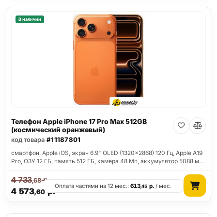
В наличии
Телефон Apple iPhone 17 Pro Max 512GB
(космический оранжевый)
код товара
#11187801
смартфон, Apple iOS, экран 6.9" OLED (1320x2868) 120 Гц, Apple A19
Pro, ОЗУ 12 ГБ, память 512 ГБ, камера 48 Мп, аккумулятор 5088 м…
4 733
р.
,68
Оплата частями на 12 мес.:
613
р.
/ мес.
,45
4 573
р.
,60