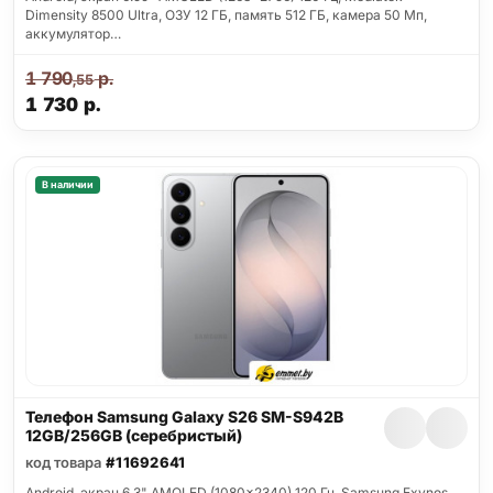
Dimensity 8500 Ultra, ОЗУ 12 ГБ, память 512 ГБ, камера 50 Мп,
аккумулятор…
1 790
р.
,55
1 730
р.
В наличии
Телефон Samsung Galaxy S26 SM-S942B
12GB/256GB (серебристый)
код товара
#11692641
Android, экран 6.3" AMOLED (1080x2340) 120 Гц, Samsung Exynos