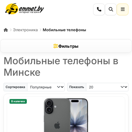
Электроника
Мобильные телефоны
Фильтры
Мобильные телефоны в
Минске
iPhone Air
iPhone SE
Samsung Galaxy A56
Samsung Galaxy A57
iPhone 17
iPho
Сортировка
Показать
В наличии