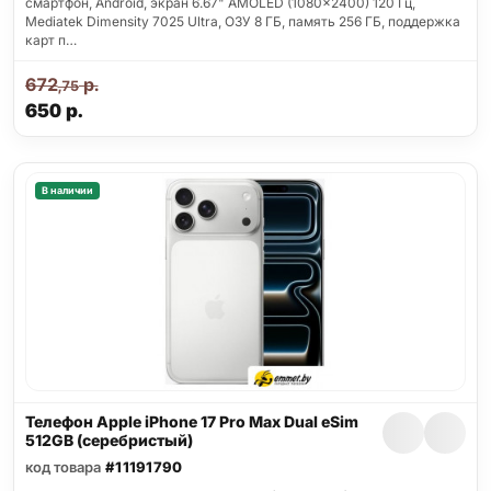
смартфон, Android, экран 6.67" AMOLED (1080x2400) 120 Гц,
Mediatek Dimensity 7025 Ultra, ОЗУ 8 ГБ, память 256 ГБ, поддержка
карт п…
672
р.
,75
650
р.
В наличии
Телефон Apple iPhone 17 Pro Max Dual eSim
512GB (серебристый)
код товара
#11191790