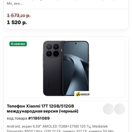
Мп, акк…
1 573
р.
,20
1 520
р.
В наличии
Телефон Xiaomi 17T 12GB/512GB
международная версия (черный)
код товара
#11951089
Android, экран 6.59" AMOLED (1268x2756) 120 Гц, Mediatek
Dimensity 8500 Ultra, ОЗУ 12 ГБ, память 512 ГБ, камера 50 Мп,