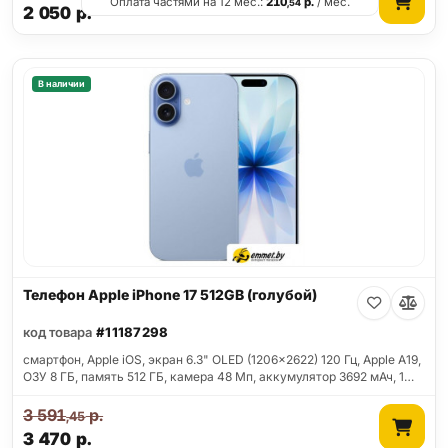
Оплата частями на 12 мес.:
210
р.
/ мес.
,54
2 050
р.
В наличии
Телефон Apple iPhone 17 512GB (голубой)
код товара
#11187298
смартфон, Apple iOS, экран 6.3" OLED (1206x2622) 120 Гц, Apple A19,
ОЗУ 8 ГБ, память 512 ГБ, камера 48 Мп, аккумулятор 3692 мАч, 1…
3 591
р.
,45
3 470
р.