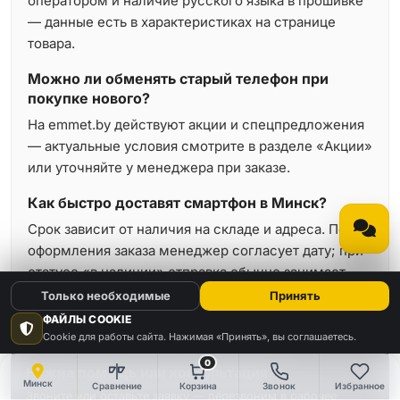
оператором и наличие русского языка в прошивке
— данные есть в характеристиках на странице
товара.
Можно ли обменять старый телефон при
покупке нового?
На emmet.by действуют акции и спецпредложения
— актуальные условия смотрите в разделе «Акции»
или уточняйте у менеджера при заказе.
Как быстро доставят смартфон в Минск?
Срок зависит от наличия на складе и адреса. После
оформления заказа менеджер согласует дату; при
статусе «в наличии» отправка обычно занимает
минимальное время.
Только необходимые
Принять
ФАЙЛЫ COOKIE
Cookie для работы сайта. Нажимая «Принять», вы соглашаетесь.
0
Нужна помощь или консультация?
Минск
Сравнение
Корзина
Звонок
Избранное
Звоните или оставьте заявку — перезвоним в рабочее