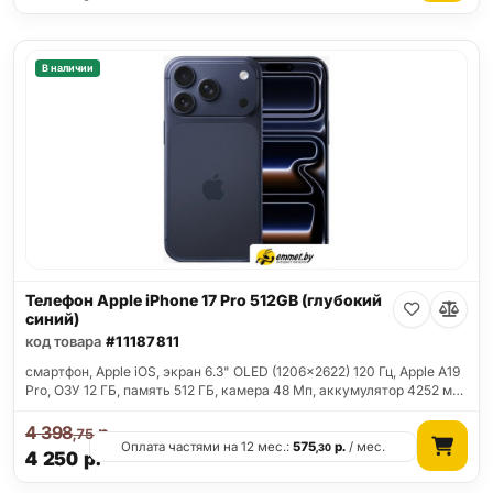
В наличии
Телефон Apple iPhone 17 Pro 512GB (глубокий
синий)
код товара
#11187811
смартфон, Apple iOS, экран 6.3" OLED (1206x2622) 120 Гц, Apple A19
Pro, ОЗУ 12 ГБ, память 512 ГБ, камера 48 Мп, аккумулятор 4252 м…
4 398
р.
,75
Оплата частями на 12 мес.:
575
р.
/ мес.
,30
4 250
р.