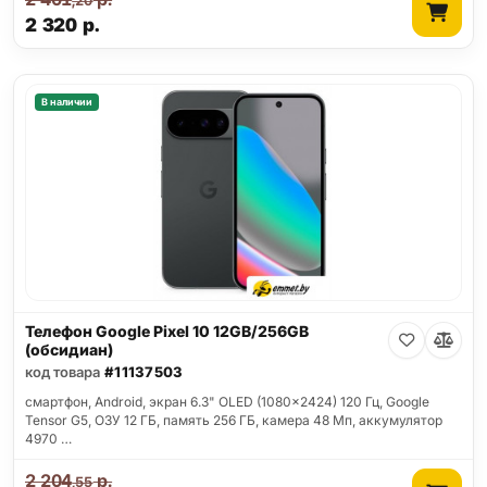
,20
2 320
р.
В наличии
Телефон Google Pixel 10 12GB/256GB
(обсидиан)
код товара
#11137503
смартфон, Android, экран 6.3" OLED (1080x2424) 120 Гц, Google
Tensor G5, ОЗУ 12 ГБ, память 256 ГБ, камера 48 Мп, аккумулятор
4970 …
2 204
р.
,55