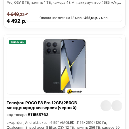
Pro, ОЗУ 8 ГБ, память 1 ТБ, камера 48 Мп, аккумулятор 4685 мАч,…
4 649
р.
,22
Оплата частями на 12 мес.:
465
р.
/ мес.
,63
4 492
р.
В наличии
Телефон POCO F8 Pro 12GB/256GB
международная версия (черный)
код товара
#11555763
смартфон, Android, экран 6.59" AMOLED (1156x2510) 120 Гц,
Qualcomm Snapdragon 8 Elite, ОЗУ 12 ГБ, память 256 ГБ, камера 50