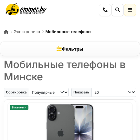
Электроника
Мобильные телефоны
Фильтры
Мобильные телефоны в
Минске
iPhone Air
iPhone SE
Samsung Galaxy A56
Samsung Galaxy A57
iPhone 17
iPho
Сортировка
Показать
В наличии