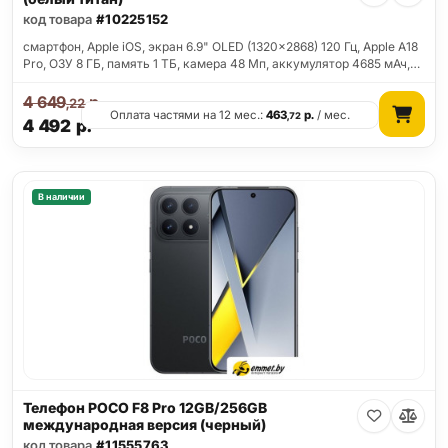
код товара
#10225152
смартфон, Apple iOS, экран 6.9" OLED (1320x2868) 120 Гц, Apple A18
Pro, ОЗУ 8 ГБ, память 1 ТБ, камера 48 Мп, аккумулятор 4685 мАч,…
4 649
р.
,22
Оплата частями на 12 мес.:
463
р.
/ мес.
,72
4 492
р.
В наличии
Телефон POCO F8 Pro 12GB/256GB
международная версия (черный)
код товара
#11555763