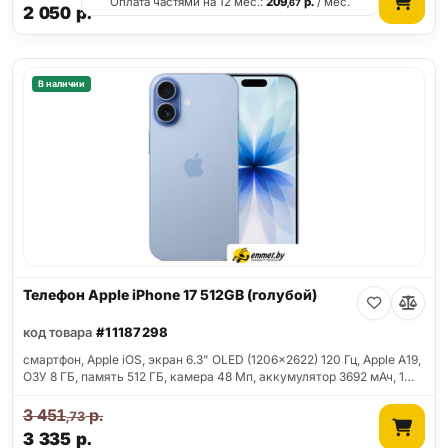
Оплата частями на 12 мес.:
209
р.
/ мес.
,67
2 050
р.
В наличии
Телефон Apple iPhone 17 512GB (голубой)
код товара
#11187298
смартфон, Apple iOS, экран 6.3" OLED (1206x2622) 120 Гц, Apple A19,
ОЗУ 8 ГБ, память 512 ГБ, камера 48 Мп, аккумулятор 3692 мАч, 1…
3 451
р.
,73
3 335
р.