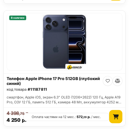
В наличии
Телефон Apple iPhone 17 Pro 512GB (глубокий
синий)
код товара
#11187811
смартфон, Apple iOS, экран 6.3" OLED (1206x2622) 120 Гц, Apple A19
Pro, ОЗУ 12 ГБ, память 512 ГБ, камера 48 Мп, аккумулятор 4252 м…
4 398
р.
,75
Оплата частями на 12 мес.:
572
р.
/ мес.
,29
4 250
р.