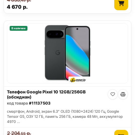
,45
4 670
р.
В наличии
Телефон Google Pixel 10 12GB/256GB
(обсидиан)
код товара
#11137503
смартфон, Android, экран 6.3" OLED (1080x2424) 120 Гц, Google
Tensor G5, ОЗУ 12 ГБ, память 256 ГБ, камера 48 Мп, аккумулятор
4970 …
2 204
р.
,55