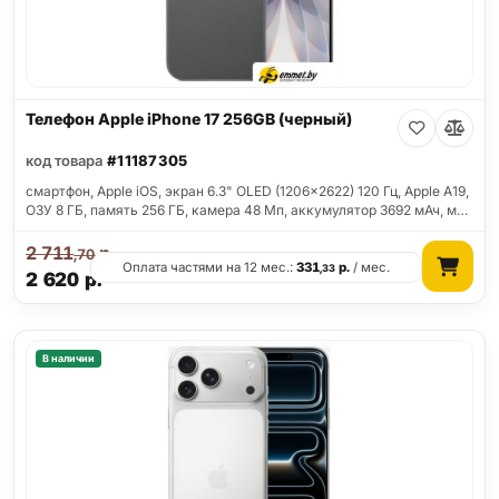
Телефон Apple iPhone 17 256GB (черный)
код товара
#11187305
смартфон, Apple iOS, экран 6.3" OLED (1206x2622) 120 Гц, Apple A19,
ОЗУ 8 ГБ, память 256 ГБ, камера 48 Мп, аккумулятор 3692 мАч, м…
2 711
р.
,70
Оплата частями на 12 мес.:
331
р.
/ мес.
,33
2 620
р.
В наличии