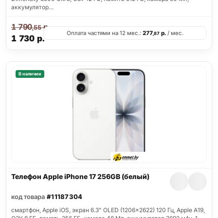
аккумулятор…
1 790
р.
,55
Оплата частями на 12 мес.:
277
р.
/ мес.
,87
1 730
р.
В наличии
Телефон Apple iPhone 17 256GB (белый)
код товара
#11187304
смартфон, Apple iOS, экран 6.3" OLED (1206x2622) 120 Гц, Apple A19,