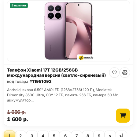
В наличии
Телефон Xiaomi 17T 12GB/256GB
международная версия (светло-сиреневый)
код товара
#11951092
Android, экран 6.59" AMOLED (1268x2756) 120 Гц, Mediatek
Dimensity 8500 Ultra, ОЗУ 12 ГБ, память 256 ГБ, камера 50 Мп,
аккумулятор…
1 656
р.
1 600
р.
1
2
3
4
5
6
7
8
9
>
>|