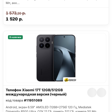
Мп, акк…
1 573
р.
,20
1 520
р.
В наличии
Телефон Xiaomi 17T 12GB/512GB
международная версия (черный)
код товара
#11951089
Android, экран 6.59" AMOLED (1268x2756) 120 Гц, Mediatek
Dimensity 8500 Ultra, ОЗУ 12 ГБ, память 512 ГБ, камера 50 Мп,