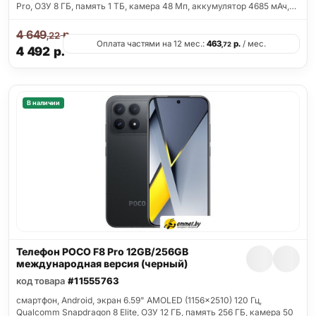
Pro, ОЗУ 8 ГБ, память 1 ТБ, камера 48 Мп, аккумулятор 4685 мАч,…
4 649
р.
,22
Оплата частями на 12 мес.:
463
р.
/ мес.
,72
4 492
р.
В наличии
Телефон POCO F8 Pro 12GB/256GB
международная версия (черный)
код товара
#11555763
смартфон, Android, экран 6.59" AMOLED (1156x2510) 120 Гц,
Qualcomm Snapdragon 8 Elite, ОЗУ 12 ГБ, память 256 ГБ, камера 50