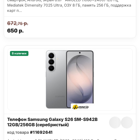
Mediatek Dimensity 7025 Ultra, ОЗУ 8 ГБ, память 256 ГБ, поддержка
карт п…
672
р.
,75
650
р.
В наличии
Телефон Samsung Galaxy S26 SM-S942B
12GB/256GB (серебристый)
код товара
#11692641