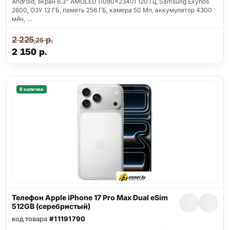
Android, экран 6.3" AMOLED (1080x2340) 120 Гц, Samsung Exynos
2600, ОЗУ 12 ГБ, память 256 ГБ, камера 50 Мп, аккумулятор 4300
мАч, …
2 225
р.
,25
2 150
р.
В наличии
Телефон Apple iPhone 17 Pro Max Dual eSim
512GB (серебристый)
код товара
#11191790