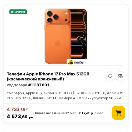
В наличии
Телефон Apple iPhone 17 Pro Max 512GB
(космический оранжевый)
код товара
#11187801
смартфон, Apple iOS, экран 6.9" OLED (1320x2868) 120 Гц, Apple A19
Pro, ОЗУ 12 ГБ, память 512 ГБ, камера 48 Мп, аккумулятор 5088 м…
4 733
р.
,68
Оплата частями на 12 мес.:
617
р.
/ мес.
,47
4 573
р.
,60