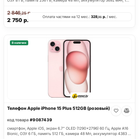
ОЗУ 8 ГБ, память 256 ГБ, камера 48 Мп, аккумулятор 3692 мАч, 1…
2 846
р.
,25
Оплата частями на 12 мес.:
328
р.
/ мес.
,31
2 750
р.
В наличии
Телефон Apple iPhone 15 Plus 512GB (розовый)
код товара
#9087439
смартфон, Apple iOS, экран 6.7" OLED (1290x2796) 60 Гц, Apple A16
Bionic, ОЗУ 6 ГБ, память 512 ГБ, камера 48 Мп, аккумулятор 4383 …