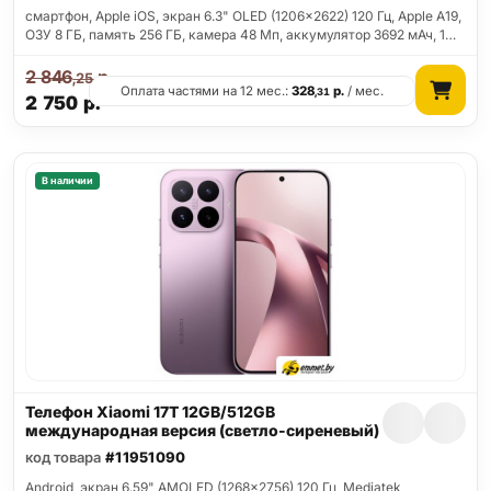
смартфон, Apple iOS, экран 6.3" OLED (1206x2622) 120 Гц, Apple A19,
ОЗУ 8 ГБ, память 256 ГБ, камера 48 Мп, аккумулятор 3692 мАч, 1…
2 846
р.
,25
Оплата частями на 12 мес.:
328
р.
/ мес.
,31
2 750
р.
В наличии
Телефон Xiaomi 17T 12GB/512GB
международная версия (светло-сиреневый)
код товара
#11951090
Android, экран 6.59" AMOLED (1268x2756) 120 Гц, Mediatek