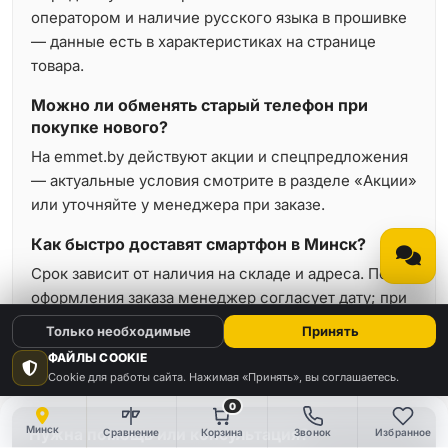
оператором и наличие русского языка в прошивке
— данные есть в характеристиках на странице
товара.
Можно ли обменять старый телефон при
покупке нового?
На emmet.by действуют акции и спецпредложения
— актуальные условия смотрите в разделе «Акции»
или уточняйте у менеджера при заказе.
Как быстро доставят смартфон в Минск?
Срок зависит от наличия на складе и адреса. После
оформления заказа менеджер согласует дату; при
статусе «в наличии» отправка обычно занимает
Только необходимые
Принять
минимальное время.
ФАЙЛЫ COOKIE
Cookie для работы сайта. Нажимая «Принять», вы соглашаетесь.
0
Минск
Нужна помощь или консультация?
Сравнение
Корзина
Звонок
Избранное