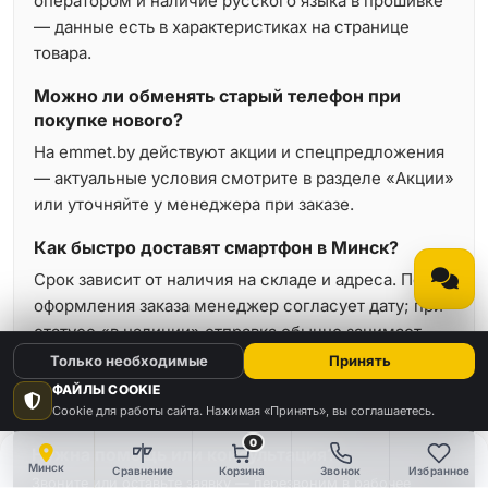
оператором и наличие русского языка в прошивке
— данные есть в характеристиках на странице
товара.
Можно ли обменять старый телефон при
покупке нового?
На emmet.by действуют акции и спецпредложения
— актуальные условия смотрите в разделе «Акции»
или уточняйте у менеджера при заказе.
Как быстро доставят смартфон в Минск?
Срок зависит от наличия на складе и адреса. После
оформления заказа менеджер согласует дату; при
статусе «в наличии» отправка обычно занимает
минимальное время.
Только необходимые
Принять
ФАЙЛЫ COOKIE
Cookie для работы сайта. Нажимая «Принять», вы соглашаетесь.
0
Нужна помощь или консультация?
Минск
Сравнение
Корзина
Звонок
Избранное
Звоните или оставьте заявку — перезвоним в рабочее