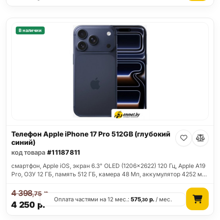
В наличии
Телефон Apple iPhone 17 Pro 512GB (глубокий
синий)
код товара
#11187811
смартфон, Apple iOS, экран 6.3" OLED (1206x2622) 120 Гц, Apple A19
Pro, ОЗУ 12 ГБ, память 512 ГБ, камера 48 Мп, аккумулятор 4252 м…
4 398
р.
,75
Оплата частями на 12 мес.:
575
р.
/ мес.
,30
4 250
р.