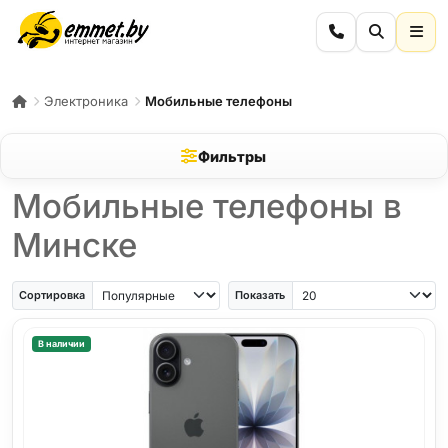
Электроника
Мобильные телефоны
Фильтры
Мобильные телефоны в
Минске
iPhone Air
iPhone SE
Samsung Galaxy A56
Samsung Galaxy A57
iPhone 17
iPho
Сортировка
Показать
В наличии