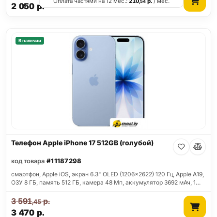
Оплата частями на 12 мес.:
210
р.
/ мес.
,54
2 050
р.
В наличии
Телефон Apple iPhone 17 512GB (голубой)
код товара
#11187298
смартфон, Apple iOS, экран 6.3" OLED (1206x2622) 120 Гц, Apple A19,
ОЗУ 8 ГБ, память 512 ГБ, камера 48 Мп, аккумулятор 3692 мАч, 1…
3 591
р.
,45
3 470
р.