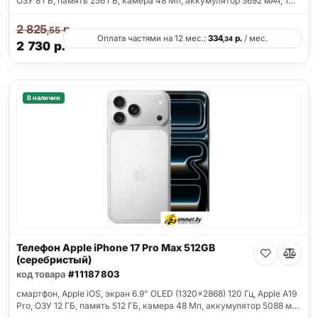
ОЗУ 8 ГБ, память 256 ГБ, камера 48 Мп, аккумулятор 3692 мАч, 1…
2 825
р.
,55
Оплата частями на 12 мес.:
334
р.
/ мес.
,34
2 730
р.
В наличии
Телефон Apple iPhone 17 Pro Max 512GB
(серебристый)
код товара
#11187803
смартфон, Apple iOS, экран 6.9" OLED (1320x2868) 120 Гц, Apple A19
Pro, ОЗУ 12 ГБ, память 512 ГБ, камера 48 Мп, аккумулятор 5088 м…