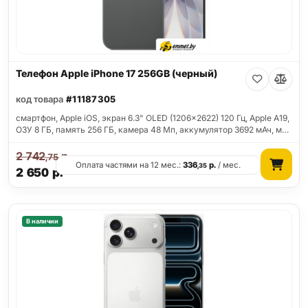
Телефон Apple iPhone 17 256GB (черный)
код товара
#11187305
смартфон, Apple iOS, экран 6.3" OLED (1206x2622) 120 Гц, Apple A19,
ОЗУ 8 ГБ, память 256 ГБ, камера 48 Мп, аккумулятор 3692 мАч, м…
2 742
р.
,75
Оплата частями на 12 мес.:
336
р.
/ мес.
,35
2 650
р.
В наличии