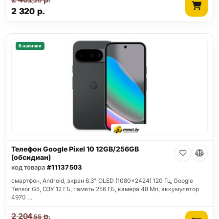
,20
2 320
р.
В наличии
Телефон Google Pixel 10 12GB/256GB
(обсидиан)
код товара
#11137503
смартфон, Android, экран 6.3" OLED (1080x2424) 120 Гц, Google
Tensor G5, ОЗУ 12 ГБ, память 256 ГБ, камера 48 Мп, аккумулятор
4970 …
2 204
р.
,55