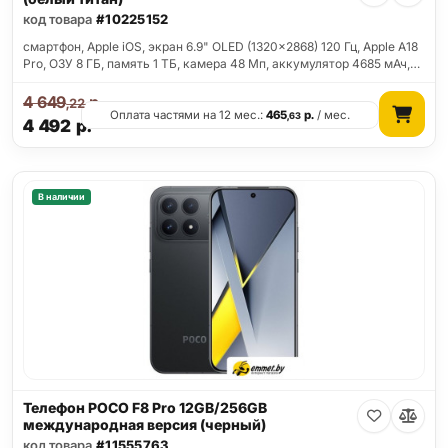
код товара
#10225152
смартфон, Apple iOS, экран 6.9" OLED (1320x2868) 120 Гц, Apple A18
Pro, ОЗУ 8 ГБ, память 1 ТБ, камера 48 Мп, аккумулятор 4685 мАч,…
4 649
р.
,22
Оплата частями на 12 мес.:
465
р.
/ мес.
,63
4 492
р.
В наличии
Телефон POCO F8 Pro 12GB/256GB
международная версия (черный)
код товара
#11555763