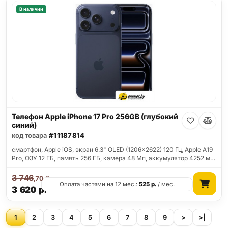
В наличии
Телефон Apple iPhone 17 Pro 256GB (глубокий
синий)
код товара
#11187814
смартфон, Apple iOS, экран 6.3" OLED (1206x2622) 120 Гц, Apple A19
Pro, ОЗУ 12 ГБ, память 256 ГБ, камера 48 Мп, аккумулятор 4252 м…
3 746
р.
,70
Оплата частями на 12 мес.:
525
р.
/ мес.
3 620
р.
1
2
3
4
5
6
7
8
9
>
>|