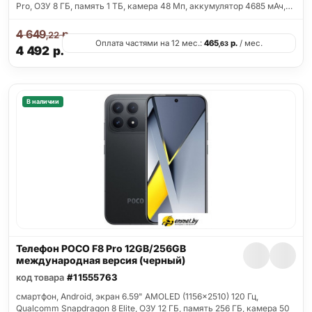
Pro, ОЗУ 8 ГБ, память 1 ТБ, камера 48 Мп, аккумулятор 4685 мАч,…
4 649
р.
,22
Оплата частями на 12 мес.:
465
р.
/ мес.
,63
4 492
р.
В наличии
Телефон POCO F8 Pro 12GB/256GB
международная версия (черный)
код товара
#11555763
смартфон, Android, экран 6.59" AMOLED (1156x2510) 120 Гц,
Qualcomm Snapdragon 8 Elite, ОЗУ 12 ГБ, память 256 ГБ, камера 50