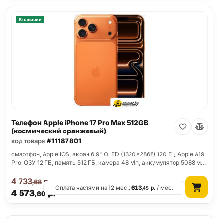
В наличии
Телефон Apple iPhone 17 Pro Max 512GB
(космический оранжевый)
код товара
#11187801
смартфон, Apple iOS, экран 6.9" OLED (1320x2868) 120 Гц, Apple A19
Pro, ОЗУ 12 ГБ, память 512 ГБ, камера 48 Мп, аккумулятор 5088 м…
4 733
р.
,68
Оплата частями на 12 мес.:
613
р.
/ мес.
,45
4 573
р.
,60