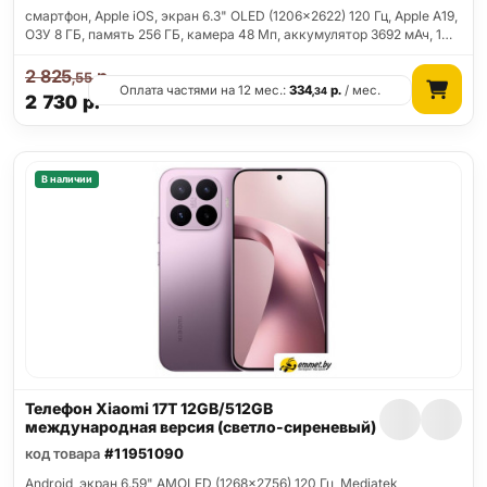
смартфон, Apple iOS, экран 6.3" OLED (1206x2622) 120 Гц, Apple A19,
ОЗУ 8 ГБ, память 256 ГБ, камера 48 Мп, аккумулятор 3692 мАч, 1…
2 825
р.
,55
Оплата частями на 12 мес.:
334
р.
/ мес.
,34
2 730
р.
В наличии
Телефон Xiaomi 17T 12GB/512GB
международная версия (светло-сиреневый)
код товара
#11951090
Android, экран 6.59" AMOLED (1268x2756) 120 Гц, Mediatek