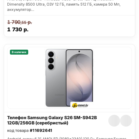
Dimensity 8500 Ultra, ОЗУ 12 ГБ, память 512 ГБ, камера 50 Мп,
аккумулятор…
1 790
р.
,55
1 730
р.
В наличии
Телефон Samsung Galaxy S26 SM-S942B
12GB/256GB (серебристый)
код товара
#11692641
Android, экран 6.3" AMOLED (1080x2340) 120 Гц, Samsung Exynos