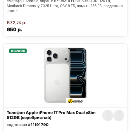
смартфон, Android, экран 6.67" AMOLED (1080x2400) 120 Гц,
Mediatek Dimensity 7025 Ultra, ОЗУ 8 ГБ, память 256 ГБ, поддержка
карт п…
672
р.
,75
650
р.
В наличии
Телефон Apple iPhone 17 Pro Max Dual eSim
512GB (серебристый)
код товара
#11191790