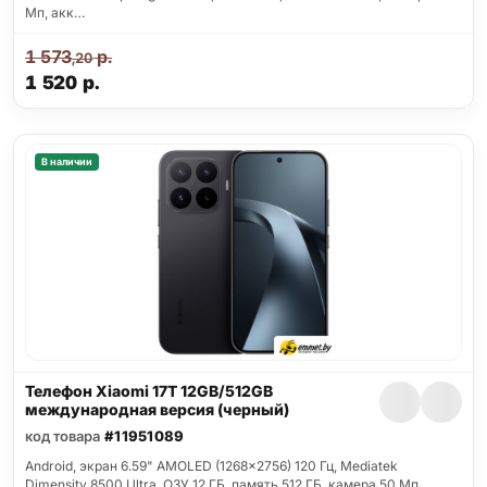
Мп, акк…
1 573
р.
,20
1 520
р.
В наличии
Телефон Xiaomi 17T 12GB/512GB
международная версия (черный)
код товара
#11951089
Android, экран 6.59" AMOLED (1268x2756) 120 Гц, Mediatek
Dimensity 8500 Ultra, ОЗУ 12 ГБ, память 512 ГБ, камера 50 Мп,