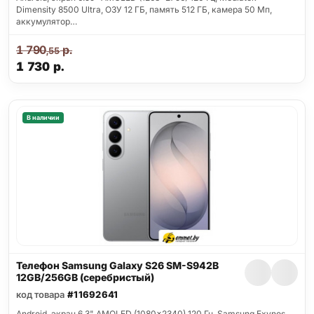
Dimensity 8500 Ultra, ОЗУ 12 ГБ, память 512 ГБ, камера 50 Мп,
аккумулятор…
1 790
р.
,55
1 730
р.
В наличии
Телефон Samsung Galaxy S26 SM-S942B
12GB/256GB (серебристый)
код товара
#11692641
Android, экран 6.3" AMOLED (1080x2340) 120 Гц, Samsung Exynos