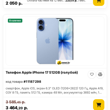
Оплата частями на 12 мес.:
210
р.
/ мес.
,54
2 050
р.
В наличии
Телефон Apple iPhone 17 512GB (голубой)
код товара
#11187298
смартфон, Apple iOS, экран 6.3" OLED (1206x2622) 120 Гц, Apple A19,
ОЗУ 8 ГБ, память 512 ГБ, камера 48 Мп, аккумулятор 3692 мАч, 1…
3 585
р.
,45
3 464
р.
,20