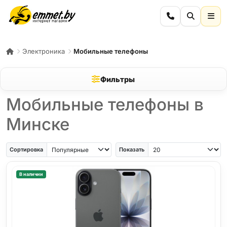
Электроника
Мобильные телефоны
Фильтры
Мобильные телефоны в
Минске
iPhone Air
iPhone SE
Samsung Galaxy A56
Samsung Galaxy A57
iPhone 17
iPho
Сортировка
Показать
В наличии