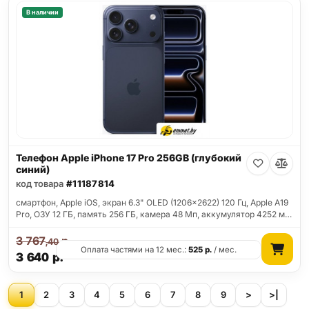
В наличии
Телефон Apple iPhone 17 Pro 256GB (глубокий
синий)
код товара
#11187814
смартфон, Apple iOS, экран 6.3" OLED (1206x2622) 120 Гц, Apple A19
Pro, ОЗУ 12 ГБ, память 256 ГБ, камера 48 Мп, аккумулятор 4252 м…
3 767
р.
,40
Оплата частями на 12 мес.:
525
р.
/ мес.
3 640
р.
1
2
3
4
5
6
7
8
9
>
>|