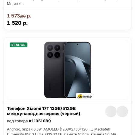
Мп, акк…
1 573
р.
,20
1 520
р.
В наличии
Телефон Xiaomi 17T 12GB/512GB
международная версия (черный)
код товара
#11951089
Android, экран 6.59" AMOLED (1268x2756) 120 Гц, Mediatek
Dimensity 8500 Ultra, ОЗУ 12 ГБ, память 512 ГБ, камера 50 Мп,