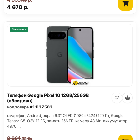
,45
4 670
р.
В наличии
Телефон Google Pixel 10 12GB/256GB
(обсидиан)
код товара
#11137503
смартфон, Android, экран 6.3" OLED (1080x2424) 120 Гц, Google
Tensor G5, ОЗУ 12 ГБ, память 256 ГБ, камера 48 Мп, аккумулятор
4970 …
2 204
р.
,55