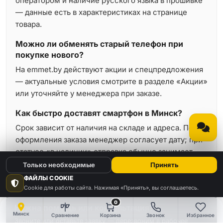
оператором и наличие русского языка в прошивке
— данные есть в характеристиках на странице
товара.
Можно ли обменять старый телефон при
покупке нового?
На emmet.by действуют акции и спецпредложения
— актуальные условия смотрите в разделе «Акции»
или уточняйте у менеджера при заказе.
Как быстро доставят смартфон в Минск?
Срок зависит от наличия на складе и адреса. После
оформления заказа менеджер согласует дату; при
статусе «в наличии» отправка обычно занимает
минимальное время.
Только необходимые
Принять
ФАЙЛЫ COOKIE
Cookie для работы сайта. Нажимая «Принять», вы соглашаетесь.
0
Нужна помощь или консультация?
Минск
Сравнение
Корзина
Звонок
Избранное
Звоните или оставьте заявку — перезвоним в рабочее