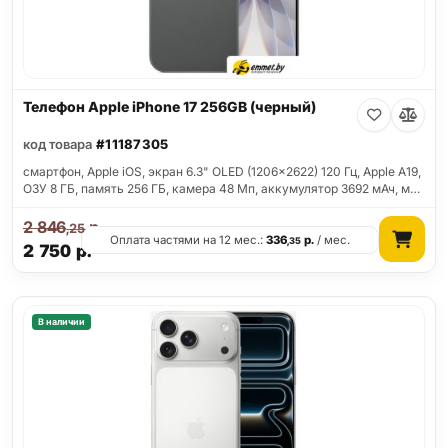
Телефон Apple iPhone 17 256GB (черный)
код товара
#11187305
смартфон, Apple iOS, экран 6.3" OLED (1206x2622) 120 Гц, Apple A19,
ОЗУ 8 ГБ, память 256 ГБ, камера 48 Мп, аккумулятор 3692 мАч, м…
2 846
р.
,25
Оплата частями на 12 мес.:
336
р.
/ мес.
,35
2 750
р.
В наличии