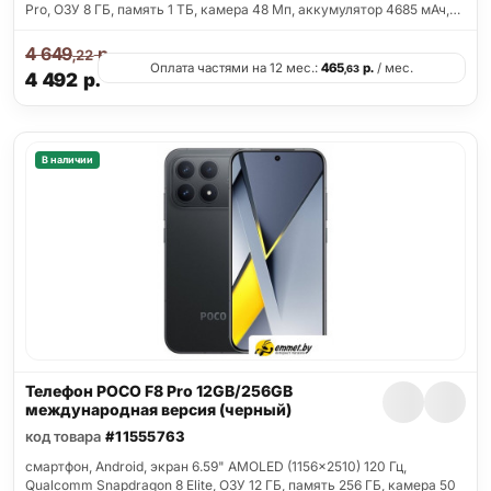
Pro, ОЗУ 8 ГБ, память 1 ТБ, камера 48 Мп, аккумулятор 4685 мАч,…
4 649
р.
,22
Оплата частями на 12 мес.:
465
р.
/ мес.
,63
4 492
р.
В наличии
Телефон POCO F8 Pro 12GB/256GB
международная версия (черный)
код товара
#11555763
смартфон, Android, экран 6.59" AMOLED (1156x2510) 120 Гц,
Qualcomm Snapdragon 8 Elite, ОЗУ 12 ГБ, память 256 ГБ, камера 50