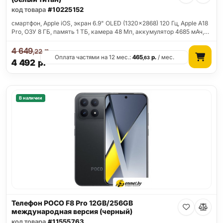
код товара
#10225152
смартфон, Apple iOS, экран 6.9" OLED (1320x2868) 120 Гц, Apple A18
Pro, ОЗУ 8 ГБ, память 1 ТБ, камера 48 Мп, аккумулятор 4685 мАч,…
4 649
р.
,22
Оплата частями на 12 мес.:
465
р.
/ мес.
,63
4 492
р.
В наличии
Телефон POCO F8 Pro 12GB/256GB
международная версия (черный)
код товара
#11555763