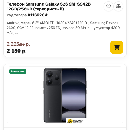
Телефон Samsung Galaxy S26 SM-S942B
12GB/256GB (серебристый)
код товара
#11692641
Android, экран 6.3" AMOLED (1080x2340) 120 Гц, Samsung Exynos
2600, ОЗУ 12 ГБ, память 256 ГБ, камера 50 Мп, аккумулятор 4300
мАч, …
2 225
р.
,25
2 150
р.
В наличии