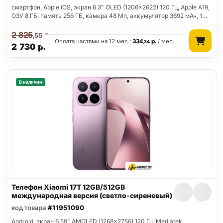
смартфон, Apple iOS, экран 6.3" OLED (1206x2622) 120 Гц, Apple A19,
ОЗУ 8 ГБ, память 256 ГБ, камера 48 Мп, аккумулятор 3692 мАч, 1…
2 825
р.
,55
Оплата частями на 12 мес.:
334
р.
/ мес.
,34
2 730
р.
В наличии
Телефон Xiaomi 17T 12GB/512GB
международная версия (светло-сиреневый)
код товара
#11951090
Android, экран 6.59" AMOLED (1268x2756) 120 Гц, Mediatek