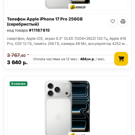
Телефон Apple iPhone 17 Pro 256GB
(серебристый)
код товара
#11187815
смартфон, Apple iOS, экран 6.3" OLED (1206x2622) 120 Гц, Apple A19
Pro, ОЗУ 12 ГБ, память 256 ГБ, камера 48 Мп, аккумулятор 4252 м…
3 767
р.
,40
Оплата частями на 12 мес.:
484
р.
/ мес.
,94
3 640
р.
В наличии