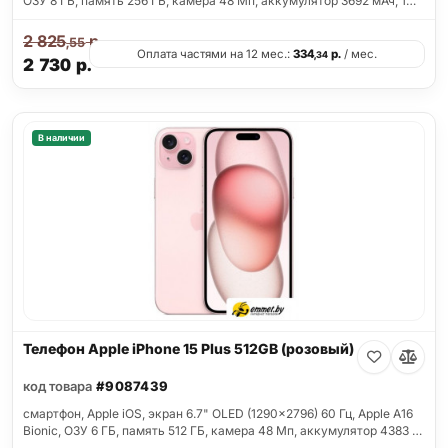
ОЗУ 8 ГБ, память 256 ГБ, камера 48 Мп, аккумулятор 3692 мАч, 1…
2 825
р.
,55
Оплата частями на 12 мес.:
334
р.
/ мес.
,34
2 730
р.
В наличии
Телефон Apple iPhone 15 Plus 512GB (розовый)
код товара
#9087439
смартфон, Apple iOS, экран 6.7" OLED (1290x2796) 60 Гц, Apple A16
Bionic, ОЗУ 6 ГБ, память 512 ГБ, камера 48 Мп, аккумулятор 4383 …