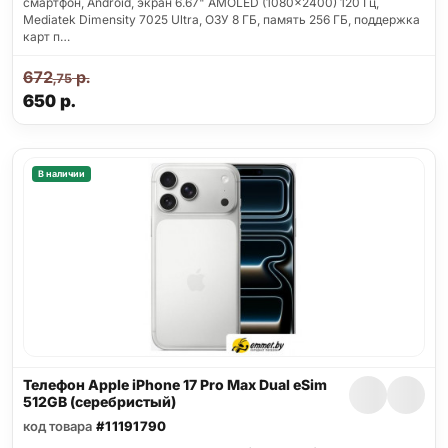
смартфон, Android, экран 6.67" AMOLED (1080x2400) 120 Гц,
Mediatek Dimensity 7025 Ultra, ОЗУ 8 ГБ, память 256 ГБ, поддержка
карт п…
672
р.
,75
650
р.
В наличии
Телефон Apple iPhone 17 Pro Max Dual eSim
512GB (серебристый)
код товара
#11191790