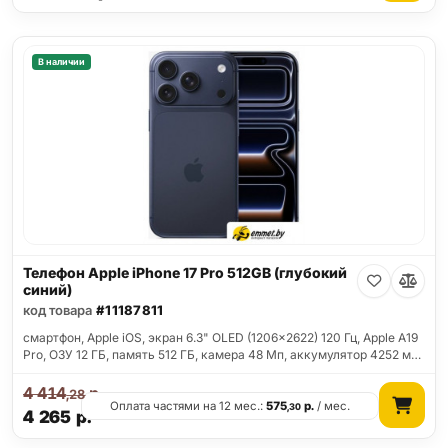
В наличии
Телефон Apple iPhone 17 Pro 512GB (глубокий
синий)
код товара
#11187811
смартфон, Apple iOS, экран 6.3" OLED (1206x2622) 120 Гц, Apple A19
Pro, ОЗУ 12 ГБ, память 512 ГБ, камера 48 Мп, аккумулятор 4252 м…
4 414
р.
,28
Оплата частями на 12 мес.:
575
р.
/ мес.
,30
4 265
р.