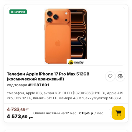
В наличии
Телефон Apple iPhone 17 Pro Max 512GB
(космический оранжевый)
код товара
#11187801
смартфон, Apple iOS, экран 6.9" OLED (1320x2868) 120 Гц, Apple A19
Pro, ОЗУ 12 ГБ, память 512 ГБ, камера 48 Мп, аккумулятор 5088 м…
4 733
р.
,68
Оплата частями на 12 мес.:
613
р.
/ мес.
,45
4 573
р.
,60