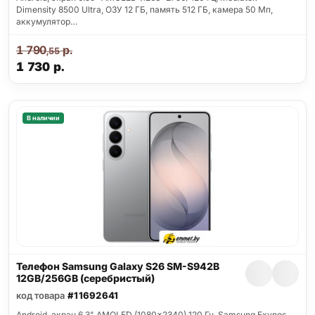
Dimensity 8500 Ultra, ОЗУ 12 ГБ, память 512 ГБ, камера 50 Мп,
аккумулятор…
1 790
р.
,55
1 730
р.
В наличии
Телефон Samsung Galaxy S26 SM-S942B
12GB/256GB (серебристый)
код товара
#11692641
Android, экран 6.3" AMOLED (1080x2340) 120 Гц, Samsung Exynos