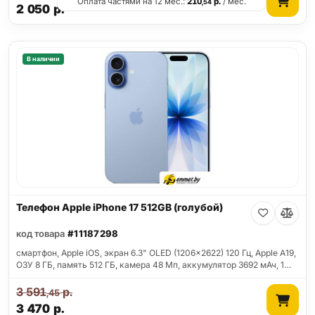
Оплата частями на 12 мес.:
210
р.
/ мес.
,54
2 050
р.
В наличии
Телефон Apple iPhone 17 512GB (голубой)
код товара
#11187298
смартфон, Apple iOS, экран 6.3" OLED (1206x2622) 120 Гц, Apple A19,
ОЗУ 8 ГБ, память 512 ГБ, камера 48 Мп, аккумулятор 3692 мАч, 1…
3 591
р.
,45
3 470
р.