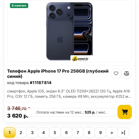
В наличии
Телефон Apple iPhone 17 Pro 256GB (глубокий
синий)
код товара
#11187814
смартфон, Apple iOS, экран 6.3" OLED (1206x2622) 120 Гц, Apple A19
Pro, ОЗУ 12 ГБ, память 256 ГБ, камера 48 Мп, аккумулятор 4252 м…
3 746
р.
,70
Оплата частями на 12 мес.:
525
р.
/ мес.
3 620
р.
1
2
3
4
5
6
7
8
9
>
>|