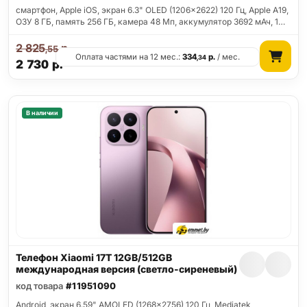
смартфон, Apple iOS, экран 6.3" OLED (1206x2622) 120 Гц, Apple A19,
ОЗУ 8 ГБ, память 256 ГБ, камера 48 Мп, аккумулятор 3692 мАч, 1…
2 825
р.
,55
Оплата частями на 12 мес.:
334
р.
/ мес.
,34
2 730
р.
В наличии
Телефон Xiaomi 17T 12GB/512GB
международная версия (светло-сиреневый)
код товара
#11951090
Android, экран 6.59" AMOLED (1268x2756) 120 Гц, Mediatek