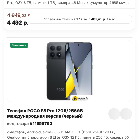
Pro, ОЗУ 8 ГБ, память 1 ТБ, камера 48 Мп, аккумулятор 4685 мАч,…
4 649
р.
,22
Оплата частями на 12 мес.:
465
р.
/ мес.
,63
4 492
р.
В наличии
Телефон POCO F8 Pro 12GB/256GB
международная версия (черный)
код товара
#11555763
смартфон, Android, экран 6.59" AMOLED (1156x2510) 120 Гц,
Qualcomm Snapdragon 8 Elite, ОЗУ 12 ГБ, память 256 ГБ, камера 50