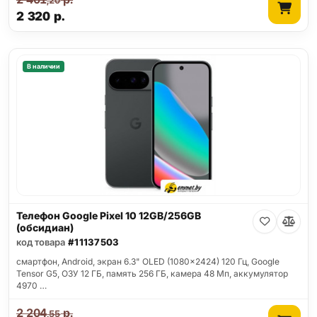
,20
2 320
р.
В наличии
Телефон Google Pixel 10 12GB/256GB
(обсидиан)
код товара
#11137503
смартфон, Android, экран 6.3" OLED (1080x2424) 120 Гц, Google
Tensor G5, ОЗУ 12 ГБ, память 256 ГБ, камера 48 Мп, аккумулятор
4970 …
2 204
р.
,55