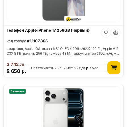
Телефон Apple iPhone 17 256GB (черный)
код товара
#11187305
смартфон, Apple iOS, экран 6.3" OLED (1206x2622) 120 Гц, Apple A19,
ОЗУ 8 ГБ, память 256 ГБ, камера 48 Мп, аккумулятор 3692 мАч, м…
2 742
р.
,75
Оплата частями на 12 мес.:
336
р.
/ мес.
,35
2 650
р.
В наличии