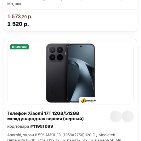
Мп, акк…
1 573
р.
,20
1 520
р.
В наличии
Телефон Xiaomi 17T 12GB/512GB
международная версия (черный)
код товара
#11951089
Android, экран 6.59" AMOLED (1268x2756) 120 Гц, Mediatek
Dimensity 8500 Ultra, ОЗУ 12 ГБ, память 512 ГБ, камера 50 Мп,