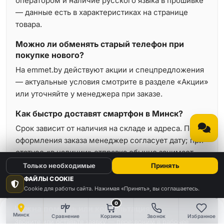
оператором и наличие русского языка в прошивке
— данные есть в характеристиках на странице
товара.
Можно ли обменять старый телефон при
покупке нового?
На emmet.by действуют акции и спецпредложения
— актуальные условия смотрите в разделе «Акции»
или уточняйте у менеджера при заказе.
Как быстро доставят смартфон в Минск?
Срок зависит от наличия на складе и адреса. После
оформления заказа менеджер согласует дату; при
статусе «в наличии» отправка обычно занимает
минимальное время.
Только необходимые
Принять
ФАЙЛЫ COOKIE
Cookie для работы сайта. Нажимая «Принять», вы соглашаетесь.
0
Нужна помощь или консультация?
Минск
Сравнение
Корзина
Звонок
Избранное
Звоните или оставьте заявку — перезвоним в рабочее