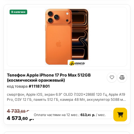
В наличии
Телефон Apple iPhone 17 Pro Max 512GB
(космический оранжевый)
код товара
#11187801
смартфон, Apple iOS, экран 6.9" OLED (1320x2868) 120 Гц, Apple A19
Pro, ОЗУ 12 ГБ, память 512 ГБ, камера 48 Мп, аккумулятор 5088 м…
4 733
р.
,68
Оплата частями на 12 мес.:
613
р.
/ мес.
,45
4 573
р.
,60