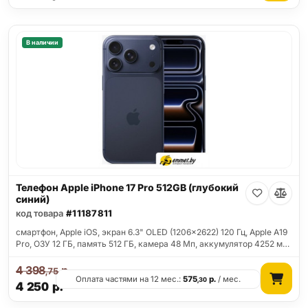
В наличии
Телефон Apple iPhone 17 Pro 512GB (глубокий
синий)
код товара
#11187811
смартфон, Apple iOS, экран 6.3" OLED (1206x2622) 120 Гц, Apple A19
Pro, ОЗУ 12 ГБ, память 512 ГБ, камера 48 Мп, аккумулятор 4252 м…
4 398
р.
,75
Оплата частями на 12 мес.:
575
р.
/ мес.
,30
4 250
р.