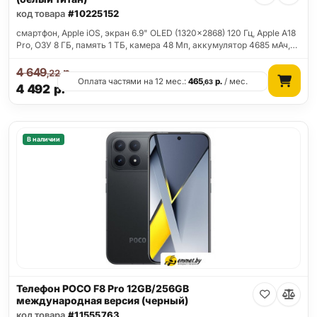
код товара
#10225152
смартфон, Apple iOS, экран 6.9" OLED (1320x2868) 120 Гц, Apple A18
Pro, ОЗУ 8 ГБ, память 1 ТБ, камера 48 Мп, аккумулятор 4685 мАч,…
4 649
р.
,22
Оплата частями на 12 мес.:
465
р.
/ мес.
,63
4 492
р.
В наличии
Телефон POCO F8 Pro 12GB/256GB
международная версия (черный)
код товара
#11555763