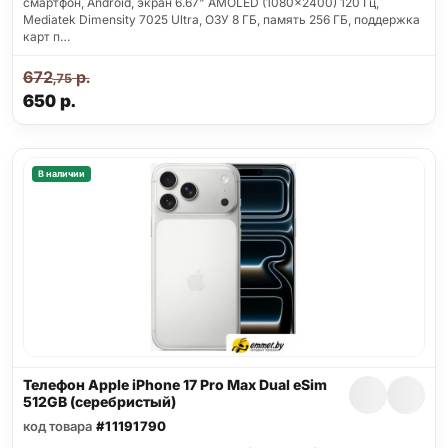
смартфон, Android, экран 6.67" AMOLED (1080x2400) 120 Гц,
Mediatek Dimensity 7025 Ultra, ОЗУ 8 ГБ, память 256 ГБ, поддержка
карт п…
672
р.
,75
650
р.
В наличии
Телефон Apple iPhone 17 Pro Max Dual eSim
512GB (серебристый)
код товара
#11191790