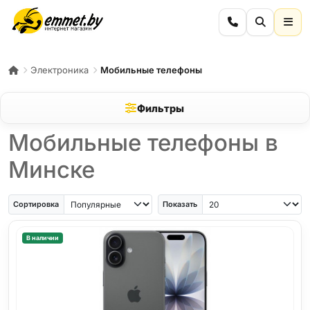
Электроника
Мобильные телефоны
Фильтры
Мобильные телефоны в
Минске
iPhone Air
iPhone SE
Samsung Galaxy A56
Samsung Galaxy A57
iPhone 17
iPho
Сортировка
Показать
В наличии