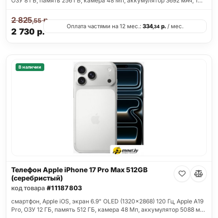
ОЗУ 8 ГБ, память 256 ГБ, камера 48 Мп, аккумулятор 3692 мАч, 1…
2 825
р.
,55
Оплата частями на 12 мес.:
334
р.
/ мес.
,34
2 730
р.
В наличии
Телефон Apple iPhone 17 Pro Max 512GB
(серебристый)
код товара
#11187803
смартфон, Apple iOS, экран 6.9" OLED (1320x2868) 120 Гц, Apple A19
Pro, ОЗУ 12 ГБ, память 512 ГБ, камера 48 Мп, аккумулятор 5088 м…