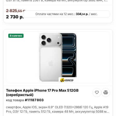
ОЗУ 8 ГБ, память 256 ГБ, камера 48 Мп, аккумулятор 3692 мАч, 1…
2 825
р.
,55
Оплата частями на 12 мес.:
334
р.
/ мес.
,34
2 730
р.
В наличии
Телефон Apple iPhone 17 Pro Max 512GB
(серебристый)
код товара
#11187803
смартфон, Apple iOS, экран 6.9" OLED (1320x2868) 120 Гц, Apple A19
Pro, ОЗУ 12 ГБ, память 512 ГБ, камера 48 Мп, аккумулятор 5088 м…