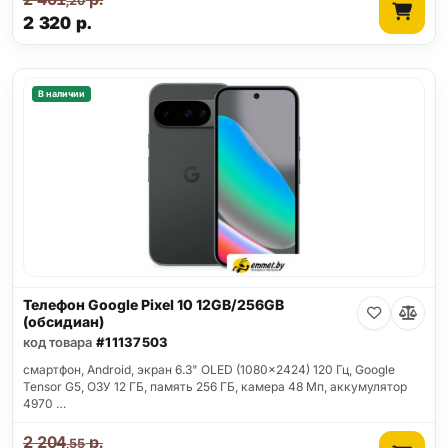
,20
2 320
р.
В наличии
Телефон Google Pixel 10 12GB/256GB
(обсидиан)
код товара
#11137503
смартфон, Android, экран 6.3" OLED (1080x2424) 120 Гц, Google
Tensor G5, ОЗУ 12 ГБ, память 256 ГБ, камера 48 Мп, аккумулятор
4970 …
2 204
р.
,55