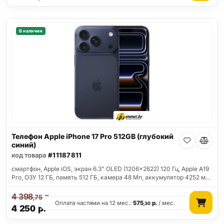
В наличии
Телефон Apple iPhone 17 Pro 512GB (глубокий
синий)
код товара
#11187811
смартфон, Apple iOS, экран 6.3" OLED (1206x2622) 120 Гц, Apple A19
Pro, ОЗУ 12 ГБ, память 512 ГБ, камера 48 Мп, аккумулятор 4252 м…
4 398
р.
,75
Оплата частями на 12 мес.:
575
р.
/ мес.
,30
4 250
р.