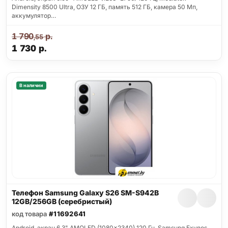
Dimensity 8500 Ultra, ОЗУ 12 ГБ, память 512 ГБ, камера 50 Мп,
аккумулятор…
1 790
р.
,55
1 730
р.
В наличии
Телефон Samsung Galaxy S26 SM-S942B
12GB/256GB (серебристый)
код товара
#11692641
Android, экран 6.3" AMOLED (1080x2340) 120 Гц, Samsung Exynos