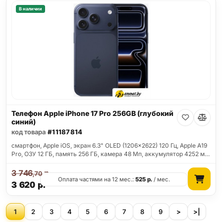
В наличии
Телефон Apple iPhone 17 Pro 256GB (глубокий
синий)
код товара
#11187814
смартфон, Apple iOS, экран 6.3" OLED (1206x2622) 120 Гц, Apple A19
Pro, ОЗУ 12 ГБ, память 256 ГБ, камера 48 Мп, аккумулятор 4252 м…
3 746
р.
,70
Оплата частями на 12 мес.:
525
р.
/ мес.
3 620
р.
1
2
3
4
5
6
7
8
9
>
>|