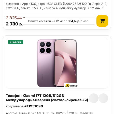
смартфон, Apple iOS, экран 6.3" OLED (1206x2622) 120 Гц, Apple A19,
ОЗУ 8 ГБ, память 256 ГБ, камера 48 Мп, аккумулятор 3692 мАч, 1…
2 825
р.
,55
Оплата частями на 12 мес.:
334
р.
/ мес.
,34
2 730
р.
В наличии
Телефон Xiaomi 17T 12GB/512GB
международная версия (светло-сиреневый)
код товара
#11951090
Android, экран 6.59" AMOLED (1268x2756) 120 Гц, Mediatek