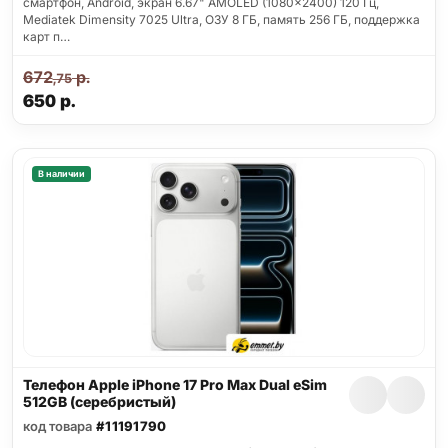
смартфон, Android, экран 6.67" AMOLED (1080x2400) 120 Гц,
Mediatek Dimensity 7025 Ultra, ОЗУ 8 ГБ, память 256 ГБ, поддержка
карт п…
672
р.
,75
650
р.
В наличии
Телефон Apple iPhone 17 Pro Max Dual eSim
512GB (серебристый)
код товара
#11191790