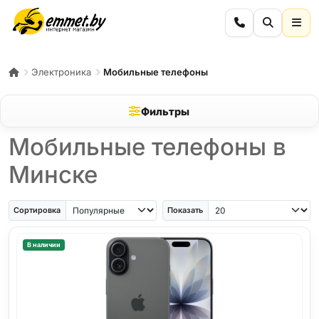
Электроника
Мобильные телефоны
Фильтры
Мобильные телефоны в
Минске
iPhone Air
iPhone SE
Samsung Galaxy A56
Samsung Galaxy A57
iPhone 17
iPho
Сортировка
Показать
В наличии