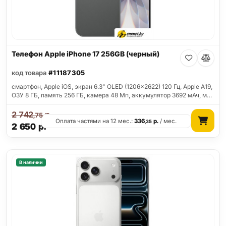
Телефон Apple iPhone 17 256GB (черный)
код товара
#11187305
смартфон, Apple iOS, экран 6.3" OLED (1206x2622) 120 Гц, Apple A19,
ОЗУ 8 ГБ, память 256 ГБ, камера 48 Мп, аккумулятор 3692 мАч, м…
2 742
р.
,75
Оплата частями на 12 мес.:
336
р.
/ мес.
,35
2 650
р.
В наличии