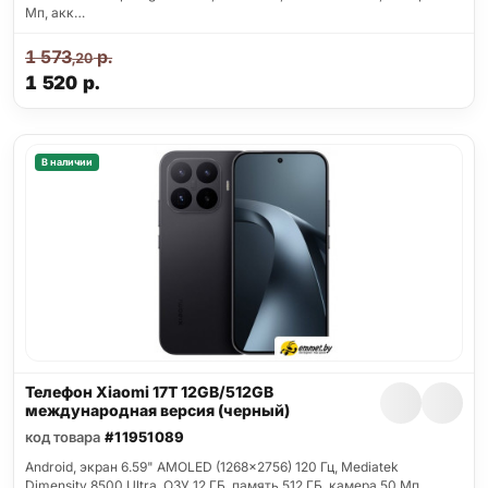
Мп, акк…
1 573
р.
,20
1 520
р.
В наличии
Телефон Xiaomi 17T 12GB/512GB
международная версия (черный)
код товара
#11951089
Android, экран 6.59" AMOLED (1268x2756) 120 Гц, Mediatek
Dimensity 8500 Ultra, ОЗУ 12 ГБ, память 512 ГБ, камера 50 Мп,