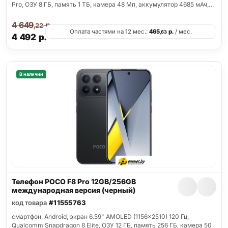
Pro, ОЗУ 8 ГБ, память 1 ТБ, камера 48 Мп, аккумулятор 4685 мАч,…
4 649
р.
,22
Оплата частями на 12 мес.:
465
р.
/ мес.
,63
4 492
р.
В наличии
Телефон POCO F8 Pro 12GB/256GB
международная версия (черный)
код товара
#11555763
смартфон, Android, экран 6.59" AMOLED (1156x2510) 120 Гц,
Qualcomm Snapdragon 8 Elite, ОЗУ 12 ГБ, память 256 ГБ, камера 50