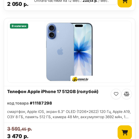
Оплата частями на 12 мес.:
210
р.
/ мес.
,54
2 050
р.
В наличии
Телефон Apple iPhone 17 512GB (голубой)
код товара
#11187298
смартфон, Apple iOS, экран 6.3" OLED (1206x2622) 120 Гц, Apple A19,
ОЗУ 8 ГБ, память 512 ГБ, камера 48 Мп, аккумулятор 3692 мАч, 1…
3 591
р.
,45
3 470
р.