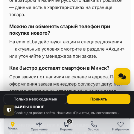
оператором и наличие русского языка в прошивке
— данные есть в характеристиках на странице
товара.
Можно ли обменять старый телефон при
покупке нового?
На emmet.by действуют акции и спецпредложения
— актуальные условия смотрите в разделе «Акции»
или уточняйте у менеджера при заказе.
Как быстро доставят смартфон в Минск?
Срок зависит от наличия на складе и адреса. После
оформления заказа менеджер согласует дату; при
статусе «в наличии» отправка обычно занимает
минимальное время.
Только необходимые
Принять
ФАЙЛЫ COOKIE
Cookie для работы сайта. Нажимая «Принять», вы соглашаетесь.
0
Нужна помощь или консультация?
Минск
Сравнение
Корзина
Звонок
Избранное
Звоните или оставьте заявку — перезвоним в рабочее