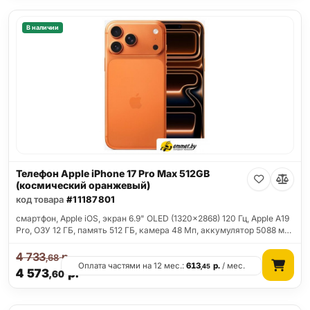
В наличии
Телефон Apple iPhone 17 Pro Max 512GB
(космический оранжевый)
код товара
#11187801
смартфон, Apple iOS, экран 6.9" OLED (1320x2868) 120 Гц, Apple A19
Pro, ОЗУ 12 ГБ, память 512 ГБ, камера 48 Мп, аккумулятор 5088 м…
4 733
р.
,68
Оплата частями на 12 мес.:
613
р.
/ мес.
,45
4 573
р.
,60