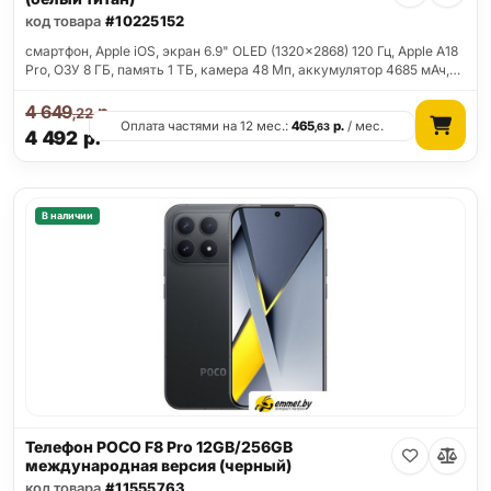
код товара
#10225152
смартфон, Apple iOS, экран 6.9" OLED (1320x2868) 120 Гц, Apple A18
Pro, ОЗУ 8 ГБ, память 1 ТБ, камера 48 Мп, аккумулятор 4685 мАч,…
4 649
р.
,22
Оплата частями на 12 мес.:
465
р.
/ мес.
,63
4 492
р.
В наличии
Телефон POCO F8 Pro 12GB/256GB
международная версия (черный)
код товара
#11555763