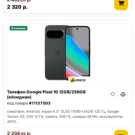
,20
2 320
р.
В наличии
Телефон Google Pixel 10 12GB/256GB
(обсидиан)
код товара
#11137503
смартфон, Android, экран 6.3" OLED (1080x2424) 120 Гц, Google
Tensor G5, ОЗУ 12 ГБ, память 256 ГБ, камера 48 Мп, аккумулятор
4970 …
2 204
р.
,55