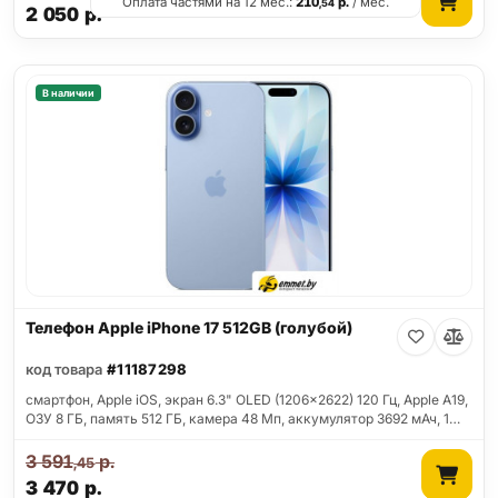
Оплата частями на 12 мес.:
210
р.
/ мес.
,54
2 050
р.
В наличии
Телефон Apple iPhone 17 512GB (голубой)
код товара
#11187298
смартфон, Apple iOS, экран 6.3" OLED (1206x2622) 120 Гц, Apple A19,
ОЗУ 8 ГБ, память 512 ГБ, камера 48 Мп, аккумулятор 3692 мАч, 1…
3 591
р.
,45
3 470
р.