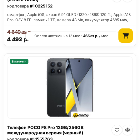
код товара
#10225152
смартфон, Apple iOS, экран 6.9" OLED (1320x2868) 120 Гц, Apple A18
Pro, ОЗУ 8 ГБ, память 1 ТБ, камера 48 Мп, аккумулятор 4685 мАч,…
4 649
р.
,22
Оплата частями на 12 мес.:
465
р.
/ мес.
,63
4 492
р.
В наличии
Телефон POCO F8 Pro 12GB/256GB
международная версия (черный)
код товара
#11555763