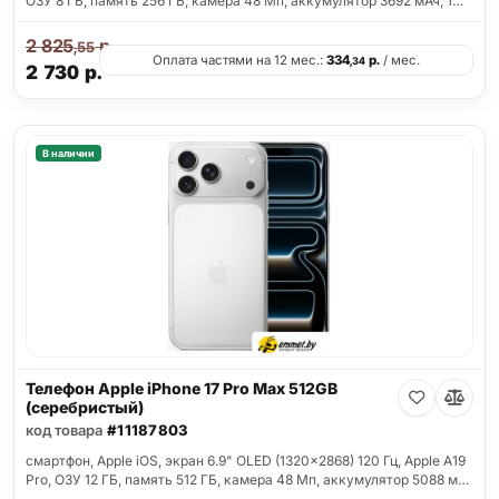
ОЗУ 8 ГБ, память 256 ГБ, камера 48 Мп, аккумулятор 3692 мАч, 1…
2 825
р.
,55
Оплата частями на 12 мес.:
334
р.
/ мес.
,34
2 730
р.
В наличии
Телефон Apple iPhone 17 Pro Max 512GB
(серебристый)
код товара
#11187803
смартфон, Apple iOS, экран 6.9" OLED (1320x2868) 120 Гц, Apple A19
Pro, ОЗУ 12 ГБ, память 512 ГБ, камера 48 Мп, аккумулятор 5088 м…