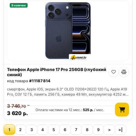
В наличии
Телефон Apple iPhone 17 Pro 256GB (глубокий
синий)
код товара
#11187814
смартфон, Apple iOS, экран 6.3" OLED (1206x2622) 120 Гц, Apple A19
Pro, ОЗУ 12 ГБ, память 256 ГБ, камера 48 Мп, аккумулятор 4252 м…
3 746
р.
,70
Оплата частями на 12 мес.:
525
р.
/ мес.
3 620
р.
1
2
3
4
5
6
7
8
9
>
>|