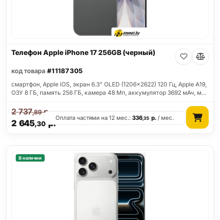
Телефон Apple iPhone 17 256GB (черный)
код товара
#11187305
смартфон, Apple iOS, экран 6.3" OLED (1206x2622) 120 Гц, Apple A19,
ОЗУ 8 ГБ, память 256 ГБ, камера 48 Мп, аккумулятор 3692 мАч, м…
2 737
р.
,89
Оплата частями на 12 мес.:
336
р.
/ мес.
,35
2 645
р.
,30
В наличии