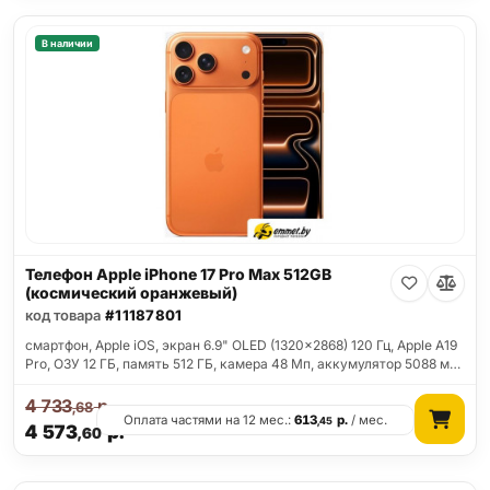
В наличии
Телефон Apple iPhone 17 Pro Max 512GB
(космический оранжевый)
код товара
#11187801
смартфон, Apple iOS, экран 6.9" OLED (1320x2868) 120 Гц, Apple A19
Pro, ОЗУ 12 ГБ, память 512 ГБ, камера 48 Мп, аккумулятор 5088 м…
4 733
р.
,68
Оплата частями на 12 мес.:
613
р.
/ мес.
,45
4 573
р.
,60