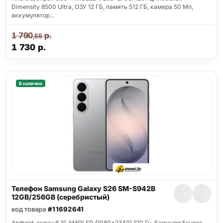
Dimensity 8500 Ultra, ОЗУ 12 ГБ, память 512 ГБ, камера 50 Мп,
аккумулятор…
1 790
р.
,55
1 730
р.
В наличии
Телефон Samsung Galaxy S26 SM-S942B
12GB/256GB (серебристый)
код товара
#11692641
Android, экран 6.3" AMOLED (1080x2340) 120 Гц, Samsung Exynos