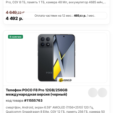
Pro, ОЗУ 8 ГБ, память 1 ТБ, камера 48 Мп, аккумулятор 4685 мАч,…
4 649
р.
,22
Оплата частями на 12 мес.:
465
р.
/ мес.
,63
4 492
р.
В наличии
Телефон POCO F8 Pro 12GB/256GB
международная версия (черный)
код товара
#11555763
смартфон, Android, экран 6.59" AMOLED (1156x2510) 120 Гц,
Qualcomm Snapdragon 8 Elite, ОЗУ 12 ГБ, память 256 ГБ, камера 50