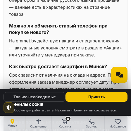
оператором и наличие русского языка в прошивке
— данные есть в характеристиках на странице
товара.
Можно ли обменять старый телефон при
покупке нового?
На emmet.by действуют акции и спецпредложения
— актуальные условия смотрите в разделе «Акции»
или уточняйте у менеджера при заказе.
Как быстро доставят смартфон в Минск?
Срок зависит от наличия на складе и адреса. После
оформления заказа менеджер согласует дату; при
статусе «в наличии» отправка обычно занимает
минимальное время.
Только необходимые
Принять
ФАЙЛЫ COOKIE
Cookie для работы сайта. Нажимая «Принять», вы соглашаетесь.
0
Нужна помощь или консультация?
Минск
Сравнение
Корзина
Звонок
Избранное
Звоните или оставьте заявку — перезвоним в рабочее