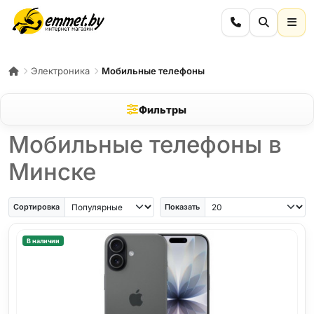
Электроника
Мобильные телефоны
Фильтры
Мобильные телефоны в
Минске
iPhone Air
iPhone SE
Samsung Galaxy A56
Samsung Galaxy A57
iPhone 17
iPho
Сортировка
Показать
В наличии