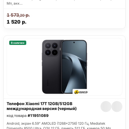
Мп, акк…
1 573
р.
,20
1 520
р.
В наличии
Телефон Xiaomi 17T 12GB/512GB
международная версия (черный)
код товара
#11951089
Android, экран 6.59" AMOLED (1268x2756) 120 Гц, Mediatek
Dimensity 8500 Ultra, ОЗУ 12 ГБ, память 512 ГБ, камера 50 Мп,