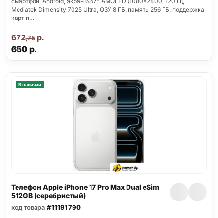
смартфон, Android, экран 6.67" AMOLED (1080x2400) 120 Гц,
Mediatek Dimensity 7025 Ultra, ОЗУ 8 ГБ, память 256 ГБ, поддержка
карт п…
672
р.
,75
650
р.
В наличии
Телефон Apple iPhone 17 Pro Max Dual eSim
512GB (серебристый)
код товара
#11191790