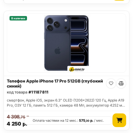
В наличии
Телефон Apple iPhone 17 Pro 512GB (глубокий
синий)
код товара
#11187811
смартфон, Apple iOS, экран 6.3" OLED (1206x2622) 120 Гц, Apple A19
Pro, ОЗУ 12 ГБ, память 512 ГБ, камера 48 Мп, аккумулятор 4252 м…
4 398
р.
,75
Оплата частями на 12 мес.:
575
р.
/ мес.
,30
4 250
р.