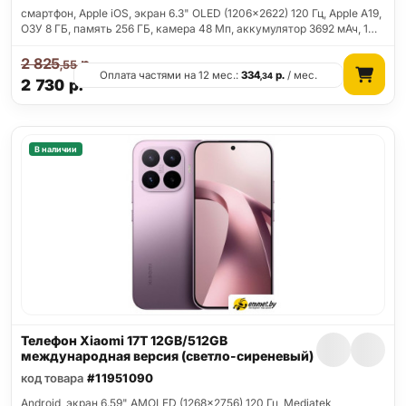
смартфон, Apple iOS, экран 6.3" OLED (1206x2622) 120 Гц, Apple A19,
ОЗУ 8 ГБ, память 256 ГБ, камера 48 Мп, аккумулятор 3692 мАч, 1…
2 825
р.
,55
Оплата частями на 12 мес.:
334
р.
/ мес.
,34
2 730
р.
В наличии
Телефон Xiaomi 17T 12GB/512GB
международная версия (светло-сиреневый)
код товара
#11951090
Android, экран 6.59" AMOLED (1268x2756) 120 Гц, Mediatek