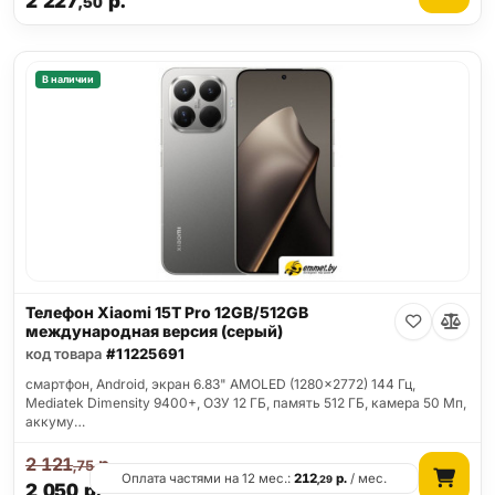
2 227
р.
,50
В наличии
Телефон Xiaomi 15T Pro 12GB/512GB
международная версия (серый)
код товара
#11225691
смартфон, Android, экран 6.83" AMOLED (1280x2772) 144 Гц,
Mediatek Dimensity 9400+, ОЗУ 12 ГБ, память 512 ГБ, камера 50 Мп,
аккуму…
2 121
р.
,75
Оплата частями на 12 мес.:
212
р.
/ мес.
,29
2 050
р.