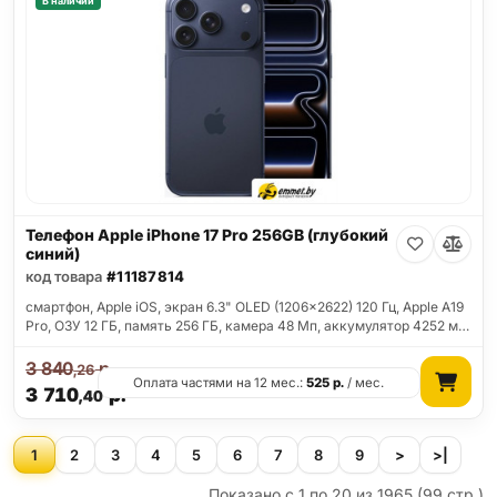
В наличии
Телефон Apple iPhone 17 Pro 256GB (глубокий
синий)
код товара
#11187814
смартфон, Apple iOS, экран 6.3" OLED (1206x2622) 120 Гц, Apple A19
Pro, ОЗУ 12 ГБ, память 256 ГБ, камера 48 Мп, аккумулятор 4252 м…
3 840
р.
,26
Оплата частями на 12 мес.:
525
р.
/ мес.
3 710
р.
,40
1
2
3
4
5
6
7
8
9
>
>|
Показано с 1 по 20 из 1965 (99 стр.)