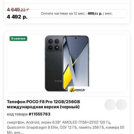
4 649
р.
,22
Оплата частями на 12 мес.:
469
р.
/ мес.
,51
4 492
р.
В наличии
Телефон POCO F8 Pro 12GB/256GB
международная версия (черный)
код товара
#11555763
смартфон, Android, экран 6.59" AMOLED (1156x2510) 120 Гц,
Qualcomm Snapdragon 8 Elite, ОЗУ 12 ГБ, память 256 ГБ, камера 50
Мп, акк…