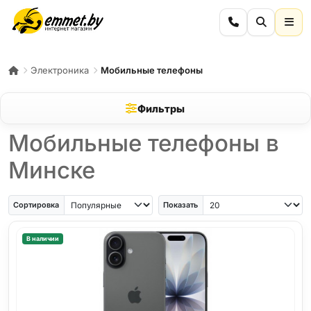
Электроника
Мобильные телефоны
Фильтры
Мобильные телефоны в
Минске
iPhone Air
iPhone SE
Samsung Galaxy A56
Samsung Galaxy A57
iPhone 17
iPho
Сортировка
Показать
В наличии