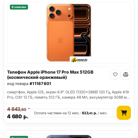
В наличии
Телефон Apple iPhone 17 Pro Max 512GB
(космический оранжевый)
код товара
#11187801
смартфон, Apple iOS, экран 6.9" OLED (1320x2868) 120 Гц, Apple A19
Pro, ОЗУ 12 ГБ, память 512 ГБ, камера 48 Мп, аккумулятор 5088 м…
4 843
р.
,80
Оплата частями на 12 мес.:
613
р.
/ мес.
,45
4 680
р.