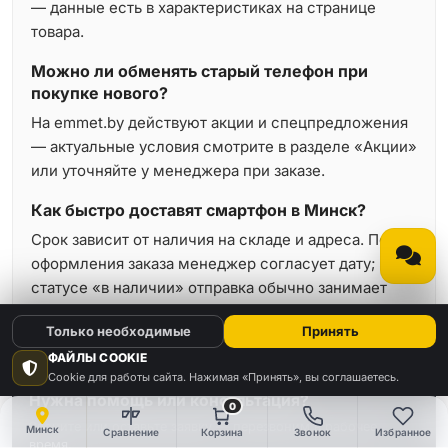
— данные есть в характеристиках на странице
товара.
Можно ли обменять старый телефон при
покупке нового?
На emmet.by действуют акции и спецпредложения
— актуальные условия смотрите в разделе «Акции»
или уточняйте у менеджера при заказе.
Как быстро доставят смартфон в Минск?
Срок зависит от наличия на складе и адреса. После
оформления заказа менеджер согласует дату; при
статусе «в наличии» отправка обычно занимает
минимальное время.
Только необходимые
Принять
ФАЙЛЫ COOKIE
Cookie для работы сайта. Нажимая «Принять», вы соглашаетесь.
Нужна помощь или консультация?
0
Звоните или оставьте заявку — перезвоним в рабочее
Минск
Сравнение
Корзина
Звонок
Избранное
время.