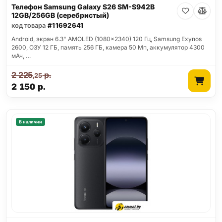
Телефон Samsung Galaxy S26 SM-S942B
12GB/256GB (серебристый)
код товара
#11692641
Android, экран 6.3" AMOLED (1080x2340) 120 Гц, Samsung Exynos
2600, ОЗУ 12 ГБ, память 256 ГБ, камера 50 Мп, аккумулятор 4300
мАч, …
2 225
р.
,25
2 150
р.
В наличии