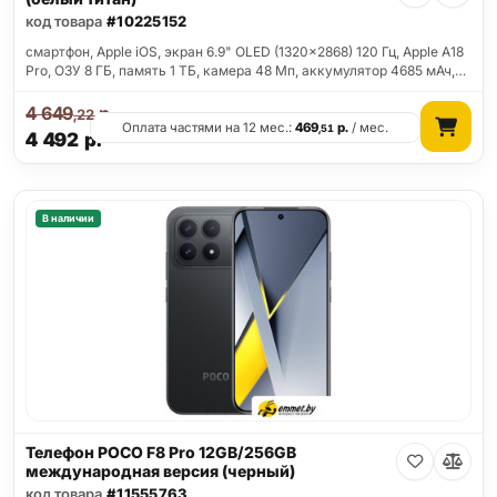
код товара
#10225152
смартфон, Apple iOS, экран 6.9" OLED (1320x2868) 120 Гц, Apple A18
Pro, ОЗУ 8 ГБ, память 1 ТБ, камера 48 Мп, аккумулятор 4685 мАч,…
4 649
р.
,22
Оплата частями на 12 мес.:
469
р.
/ мес.
,51
4 492
р.
В наличии
Телефон POCO F8 Pro 12GB/256GB
международная версия (черный)
код товара
#11555763