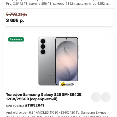
Pro, ОЗУ 12 ГБ, память 256 ГБ, камера 48 Мп, аккумулятор 4252 м…
3 793
р.
,28
3 665
р.
В наличии
Телефон Samsung Galaxy S26 SM-S942B
12GB/256GB (серебристый)
код товара
#11692641
Android, экран 6.3" AMOLED (1080x2340) 120 Гц, Samsung Exynos
2600, ОЗУ 12 ГБ, память 256 ГБ, камера 50 Мп, аккумулятор 4300