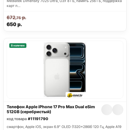
Mediatek Dimensity 7025 Ultra, ОЗУ 8 ГБ, память 256 ГБ, поддержка
карт п…
672
р.
,75
650
р.
В наличии
Телефон Apple iPhone 17 Pro Max Dual eSim
512GB (серебристый)
код товара
#11191790
смартфон, Apple iOS, экран 6.9" OLED (1320x2868) 120 Гц, Apple A19