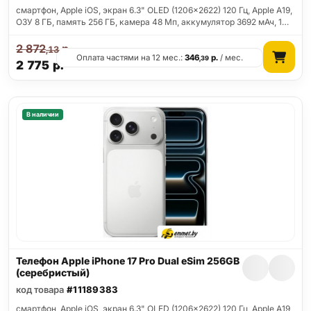
смартфон, Apple iOS, экран 6.3" OLED (1206x2622) 120 Гц, Apple A19,
ОЗУ 8 ГБ, память 256 ГБ, камера 48 Мп, аккумулятор 3692 мАч, 1…
2 872
р.
,13
Оплата частями на 12 мес.:
346
р.
/ мес.
,39
2 775
р.
В наличии
Телефон Apple iPhone 17 Pro Dual eSim 256GB
(серебристый)
код товара
#11189383
смартфон, Apple iOS, экран 6.3" OLED (1206x2622) 120 Гц, Apple A19