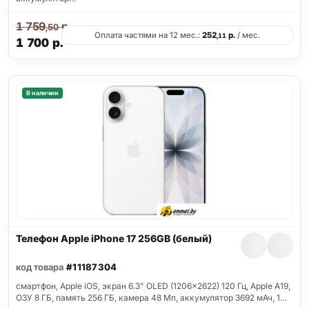
1 759
р.
,50
Оплата частями на 12 мес.:
252
р.
/ мес.
,11
1 700
р.
В наличии
Телефон Apple iPhone 17 256GB (белый)
код товара
#11187304
смартфон, Apple iOS, экран 6.3" OLED (1206x2622) 120 Гц, Apple A19,
ОЗУ 8 ГБ, память 256 ГБ, камера 48 Мп, аккумулятор 3692 мАч, 1…