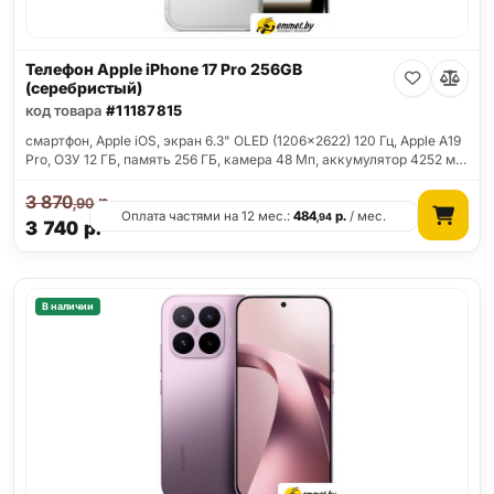
Телефон Apple iPhone 17 Pro 256GB
(серебристый)
код товара
#11187815
смартфон, Apple iOS, экран 6.3" OLED (1206x2622) 120 Гц, Apple A19
Pro, ОЗУ 12 ГБ, память 256 ГБ, камера 48 Мп, аккумулятор 4252 м…
3 870
р.
,90
Оплата частями на 12 мес.:
484
р.
/ мес.
,94
3 740
р.
В наличии