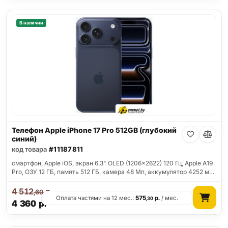
В наличии
Телефон Apple iPhone 17 Pro 512GB (глубокий
синий)
код товара
#11187811
смартфон, Apple iOS, экран 6.3" OLED (1206x2622) 120 Гц, Apple A19
Pro, ОЗУ 12 ГБ, память 512 ГБ, камера 48 Мп, аккумулятор 4252 м…
4 512
р.
,60
Оплата частями на 12 мес.:
575
р.
/ мес.
,30
4 360
р.