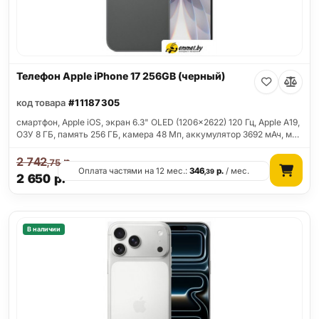
Телефон Apple iPhone 17 256GB (черный)
код товара
#11187305
смартфон, Apple iOS, экран 6.3" OLED (1206x2622) 120 Гц, Apple A19,
ОЗУ 8 ГБ, память 256 ГБ, камера 48 Мп, аккумулятор 3692 мАч, м…
2 742
р.
,75
Оплата частями на 12 мес.:
346
р.
/ мес.
,39
2 650
р.
В наличии