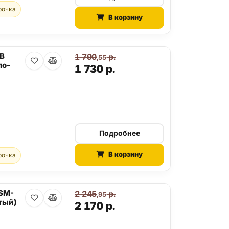
рочка
В корзину
GB
1 790
р.
,55
ло-
1 730
р.
Подробнее
В корзину
рочка
 SM-
2 245
р.
,95
тый)
2 170
р.