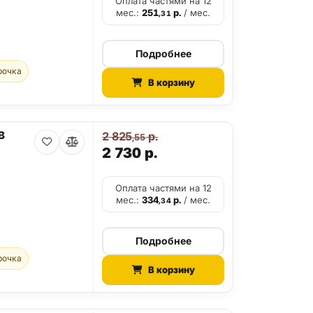
Оплата частями на 12
мес.:
251
р.
/ мес.
,31
Подробнее
рочка
В корзину
B
2 825
р.
,55
2 730
р.
Оплата частями на 12
мес.:
334
р.
/ мес.
,34
Подробнее
рочка
В корзину