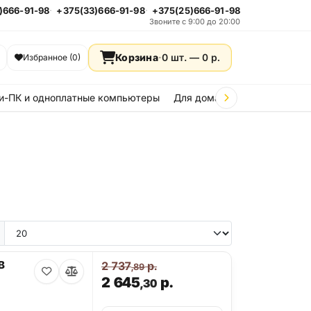
)666-91-98
+375(33)666-91-98
+375(25)666-91-98
Звоните с 9:00 до 20:00
Корзина
·
0 шт. —
0
р.
Избранное (0)
и-ПК и одноплатные компьютеры
Для дома и дачи
Стройка
e 15
iPhone 14
iPhone 13
iPhone 12
iPhone 11
Samsung Galaxy A36
Samsung Galax
B
2 737
р.
,89
2 645
р.
,30