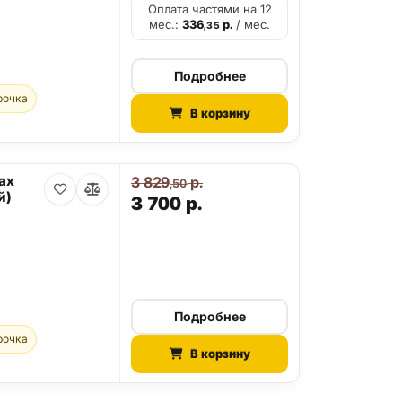
Оплата частями на 12
мес.:
336
р.
/ мес.
,35
Подробнее
рочка
В корзину
ax
3 829
р.
,50
й)
3 700
р.
Подробнее
рочка
В корзину