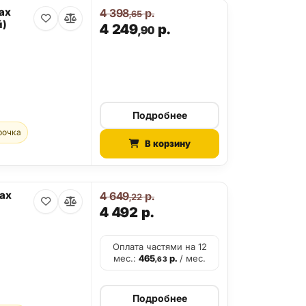
ax
4 398
р.
,65
й)
4 249
р.
,90
Подробнее
рочка
В корзину
Max
4 649
р.
,22
4 492
р.
Оплата частями на 12
мес.:
465
р.
/ мес.
,63
Подробнее