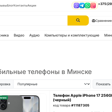
+375(29
зывы
Блог
Контакты
Акции
Viber
Telegram
WhatsApp
Instagram
Сравнение
хника
Видео
Аудио
Компьютеры и комплектующие
Мин
ильные телефоны в Минске
ir
iPhone SE
Samsung Galaxy A56
Samsung Galaxy A57
iPhone 17
iPhone 16
iPhon
ировка
Показать
Телефон Apple iPhone 17 256G
личии
(черный)
код товара
#11187305