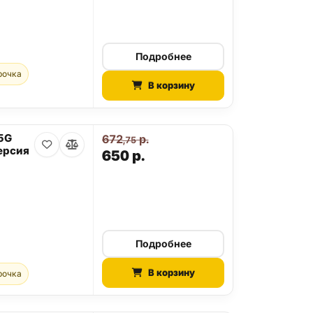
Подробнее
рочка
В корзину
 5G
672
р.
,75
ерсия
650
р.
Подробнее
В корзину
рочка