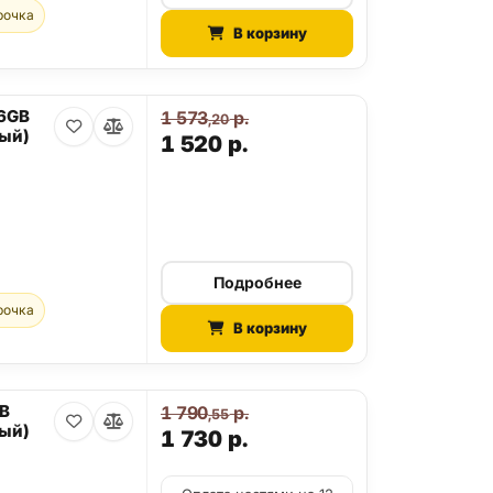
рочка
В корзину
56GB
1 573
р.
,20
ый)
1 520
р.
Подробнее
рочка
В корзину
GB
1 790
р.
,55
ый)
1 730
р.