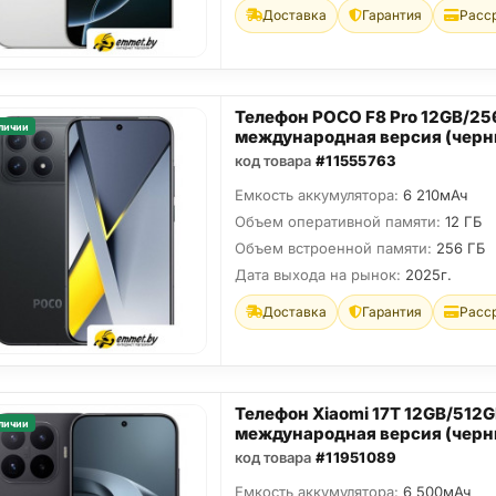
Доставка
Гарантия
Расс
Телефон POCO F8 Pro 12GB/2
личии
международная версия (черн
код товара
#11555763
Емкость аккумулятора:
6 210мАч
Объем оперативной памяти:
12 ГБ
Объем встроенной памяти:
256 ГБ
Дата выхода на рынок:
2025г.
Доставка
Гарантия
Расс
Телефон Xiaomi 17T 12GB/512
личии
международная версия (черн
код товара
#11951089
Емкость аккумулятора:
6 500мАч