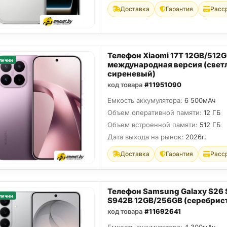
Доставка
Гарантия
Расс
Телефон Xiaomi 17T 12GB/512
личии
международная версия (свет
сиреневый)
код товара
#11951090
Емкость аккумулятора:
6 500мАч
Объем оперативной памяти:
12 ГБ
Объем встроенной памяти:
512 ГБ
Дата выхода на рынок:
2026г.
Доставка
Гарантия
Расс
Телефон Samsung Galaxy S26
личии
S942B 12GB/256GB (серебрис
код товара
#11692641