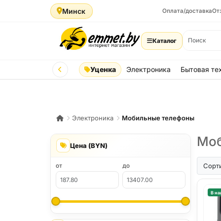
Минск
Оплата/доставка
От
Каталог
Уценка
Электроника
Бытовая те
Электроника
Мобильные телефоны
Моб
Цена (BYN)
iPhone A
Сорт
ОТ
ДО
В на