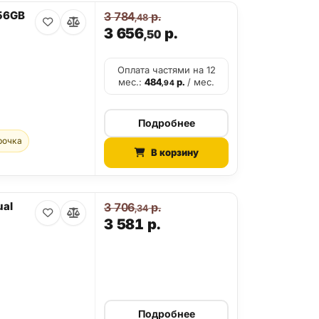
256GB
3 784
р.
,48
3 656
р.
,50
Оплата частями на 12
мес.:
484
р.
/ мес.
,94
Подробнее
рочка
В корзину
ual
3 706
р.
,34
3 581
р.
Подробнее