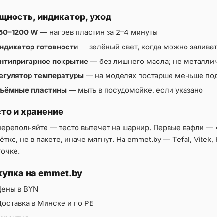
щность, индикатор, уход
50–1200 W
— нагрев пластин за 2–4 минуты
ндикатор готовности
— зелёный свет, когда можно заливат
нтипригарное покрытие
— без лишнего масла; не металл
егулятор температуры
— на моделях постарше меньше по
ъёмные пластины
— мыть в посудомойке, если указано
сто и хранение
переполняйте — тесто вытечет на шарнир. Первые вафли — 
тке, не в пакете, иначе мягнут. На emmet.by — Tefal, Vitek,
точке.
купка на emmet.by
Цены в BYN
оставка в Минске и по РБ