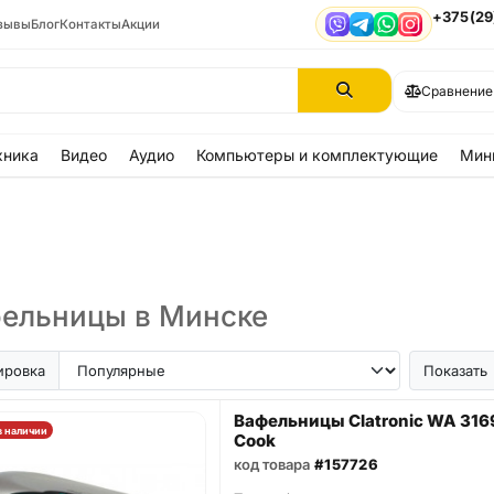
+375(29
зывы
Блог
Контакты
Акции
Viber
Telegram
WhatsApp
Instagram
Сравнение
хника
Видео
Аудио
Компьютеры и комплектующие
Мин
ельницы в Минске
ировка
Показать
Вафельницы Clatronic WA 3169
в наличии
Cook
код товара
#157726