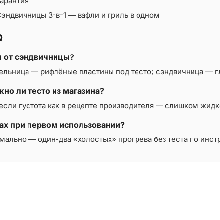
арантия
эндвичницы 3-в-1 — вафли и гриль в одном
Q
 от сэндвичницы?
ельница — рифлёные пластины под тесто; сэндвичница — гл
но ли тесто из магазина?
 если густота как в рецепте производителя — слишком жидк
ах при первом использовании?
мально — один-два «холостых» прогрева без теста по инст