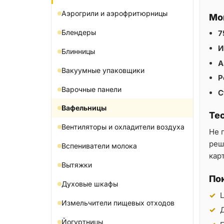
Аэрогрили и аэрофритюрницы
Мо
Блендеры
7
И
Блинницы
А
Вакуумные упаковщики
Р
Варочные панели
С
Вафельницы
Те
Вентиляторы и охладители воздуха
Не 
решё
Вспениватели молока
кар
Вытяжки
По
Духовые шкафы
Измельчители пищевых отходов
Д
Йогуртницы