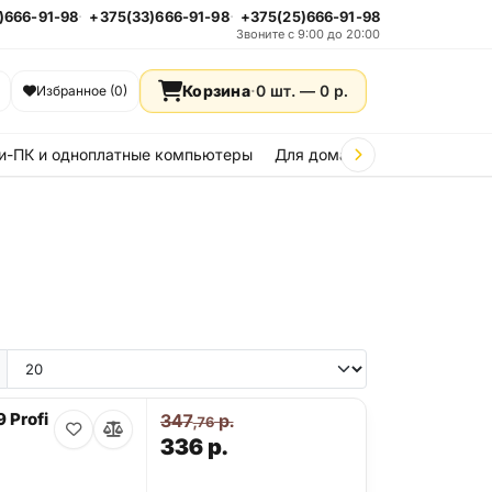
)666-91-98
+375(33)666-91-98
+375(25)666-91-98
Звоните с 9:00 до 20:00
Корзина
·
0 шт. —
0
р.
Избранное (0)
и-ПК и одноплатные компьютеры
Для дома и дачи
Стройка
 Profi
347
р.
,76
336
р.