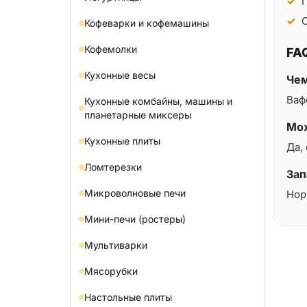
Г
С
Кофеварки и кофемашины
Кофемолки
FA
Кухонные весы
Чем
Ваф
Кухонные комбайны, машины и
планетарные миксеры
Мож
Кухонные плиты
Да,
Ломтерезки
Зап
Микроволновые печи
Нор
Мини-печи (ростеры)
Мультиварки
Мясорубки
Настольные плиты