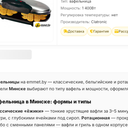
Тип:
вафельница
Мощность:
1 400Вт
Регулировка температуры:
нет
Производитель:
Clatronic
Доставка
Гарантия
Расс
ельницы
на emmet.by — классические, бельгийские и рот
тели
Минске
выбирают по типу вафель и мощности, оформля
фельница в Минске: формы и типы
ссические «ёжики»
— тонкие хрустящие вафли за 3–5 мин
три, с глубокими ячейками под сироп.
Ротационная
— прокр
бо с сменными панелями — вафли и гриль в одном корпусе