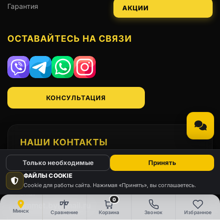
Гарантия
АКЦИИ
ОСТАВАЙТЕСЬ НА СВЯЗИ
Viber
Telegram
WhatsApp
Instagram
КОНСУЛЬТАЦИЯ
НАШИ КОНТАКТЫ
Только необходимые
Принять
Телефон
+375(29)666-91-98
ФАЙЛЫ COOKIE
Cookie для работы сайта. Нажимая «Принять», вы соглашаетесь.
Email
0
emmet.by@mail.ru
Минск
Сравнение
Корзина
Звонок
Избранное