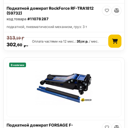
Подкатной домкрат RockForce RF-TRA1812
(59732)
код товара
#11078287
подкатной, пневматический механизм, груз: 3 т
313
р.
,19
Оплата частями на 12 мес.:
35
р.
/ мес.
,04
302
р.
,60
В наличии
Подкатной домкрат FORSAGE F-