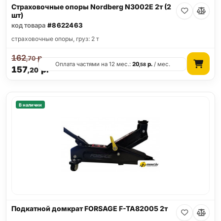
Страховочные опоры Nordberg N3002E 2т (2
шт)
код товара
#8622463
страховочные опоры, груз: 2 т
162
р.
,70
Оплата частями на 12 мес.:
20
р.
/ мес.
,58
157
р.
,20
В наличии
Подкатной домкрат FORSAGE F-TA82005 2т