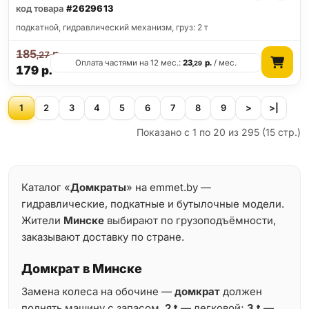
код товара
#2629613
подкатной, гидравлический механизм, груз: 2 т
185
р.
,27
Оплата частями на 12 мес.:
23
р.
/ мес.
,29
179
р.
1
2
3
4
5
6
7
8
9
>
>|
Показано с 1 по 20 из 295 (15 стр.)
Каталог «
Домкраты
» на emmet.by —
гидравлические, подкатные и бутылочные модели.
Жители
Минске
выбирают по грузоподъёмности,
заказывают доставку по стране.
Домкрат в Минске
Замена колеса на обочине —
домкрат
должен
поднять машину с запасом.
2 t
— легковой;
3 t
—