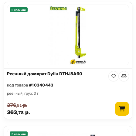
В наличии
Реечный домкрат Dyllu DTHJ8A60
код товара
#10340443
реечный, груз: 3 т
376
р.
,51
363
р.
,78
В наличии