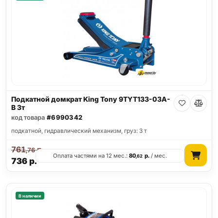
Подкатной домкрат King Tony 9TYT133-03A-
B 3т
код товара
#6990342
подкатной, гидравлический механизм, груз: 3 т
761
р.
,76
Оплата частями на 12 мес.:
80
р.
/ мес.
,62
736
р.
В наличии