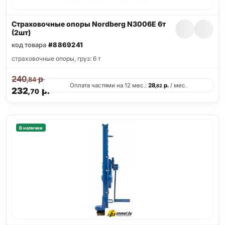
Страховочные опоры Nordberg N3006E 6т
(2шт)
код товара
#8869241
страховочные опоры, груз: 6 т
240
р.
,84
Оплата частями на 12 мес.:
28
р.
/ мес.
,82
232
р.
,70
В наличии