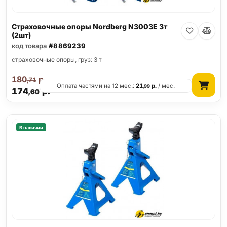
Страховочные опоры Nordberg N3003E 3т
(2шт)
код товара
#8869239
страховочные опоры, груз: 3 т
180
р.
,71
Оплата частями на 12 мес.:
21
р.
/ мес.
,99
174
р.
,60
В наличии