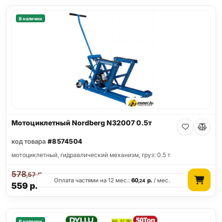
В наличии
Мотоциклетный Nordberg N32007 0.5т
код товара
#8574504
мотоциклетный, гидравлический механизм, груз: 0.5 т
578
р.
,57
Оплата частями на 12 мес.:
60
р.
/ мес.
,24
559
р.
В наличии