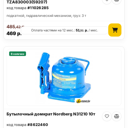
TZA830003(59207)
код товара
#11026285
подкатной, гидравлический механизм, груз: 3 т
485
р.
,42
Оплата частями на 12 мес.:
51
р.
/ мес.
,51
469
р.
В наличии
Бутылочный домкрат Nordberg N31210 10т
код товара
#8622460