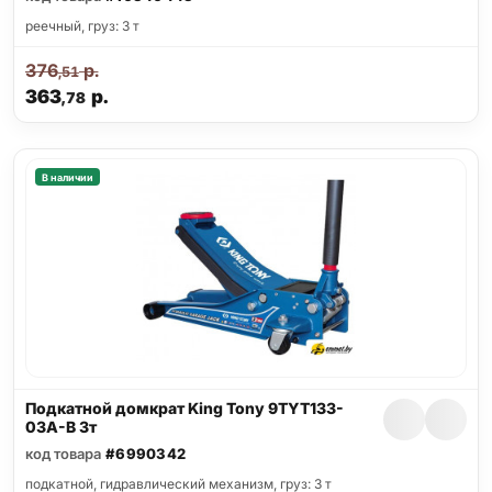
реечный, груз: 3 т
376
р.
,51
363
р.
,78
В наличии
Подкатной домкрат King Tony 9TYT133-
03A-B 3т
код товара
#6990342
подкатной, гидравлический механизм, груз: 3 т