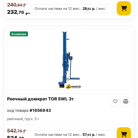
240
р.
,84
Оплата частями на 12 мес.:
28
р.
/ мес.
,82
232
р.
,70
В наличии
Реечный домкрат TOR SWL 3т
код товара
#1656943
реечный, груз: 3 т
542
р.
,75
Оплата частями на 12 мес.:
57
р.
/ мес.
,63