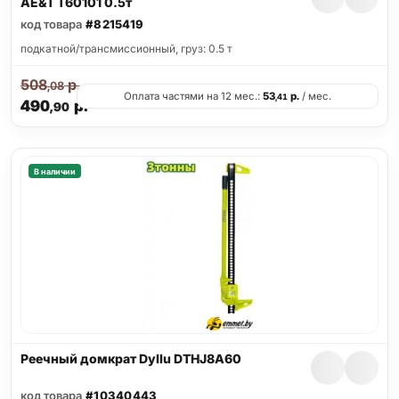
AE&T T60101 0.5т
код товара
#8215419
подкатной/трансмиссионный, груз: 0.5 т
508
р.
,08
Оплата частями на 12 мес.:
53
р.
/ мес.
,41
490
р.
,90
В наличии
Реечный домкрат Dyllu DTHJ8A60
код товара
#10340443