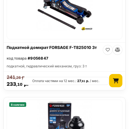
Подкатной домкрат FORSAGE F-T825010 3т
код товара
#9056847
подкатной, гидравлический механизм, груз: 3 т
241
р.
,26
Оплата частями на 12 мес.:
27
р.
/ мес.
,61
233
р.
,10
В наличии