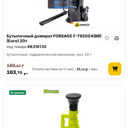
Бутылочный домкрат FORSAGE F-T92004(BR)
(Euro) 20т
код товара
#8216135
бутылочный, гидравлический механизм, груз: 20 т
169
р.
,43
Оплата частями на 12 мес.:
21
р.
/ мес.
,18
163
р.
,70
В наличии