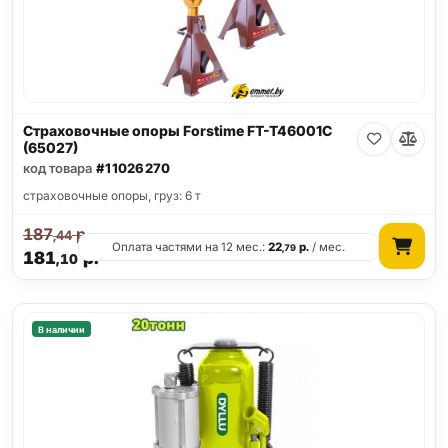
Страховочные опоры Forstime FT-T46001C
(65027)
код товара
#11026270
страховочные опоры, груз: 6 т
187
р.
,44
Оплата частями на 12 мес.:
22
р.
/ мес.
,79
181
р.
,10
В наличии