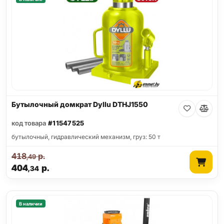
Бутылочный домкрат Dyllu DTHJ1550
код товара
#11547525
бутылочный, гидравлический механизм, груз: 50 т
418
р.
,49
404
р.
,34
В наличии