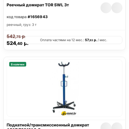
Реечный домкрат TOR SWL 3т
код товара
#1656943
реечный, груз: 3 т
542
р.
,75
Оплата частями на 12 мес.:
57
р.
/ мес.
,63
524
р.
,40
В наличии
Подкатной/трансмиссионный домкрат