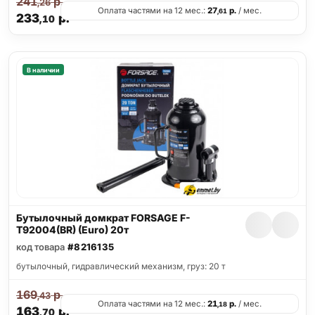
241
р.
,26
Оплата частями на 12 мес.:
27
р.
/ мес.
,61
233
р.
,10
В наличии
Бутылочный домкрат FORSAGE F-
T92004(BR) (Euro) 20т
код товара
#8216135
бутылочный, гидравлический механизм, груз: 20 т
169
р.
,43
Оплата частями на 12 мес.:
21
р.
/ мес.
,18
163
р.
,70