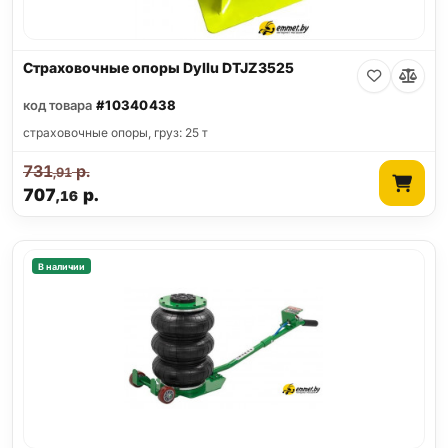
Страховочные опоры Dyllu DTJZ3525
код товара
#10340438
страховочные опоры, груз: 25 т
731
р.
,91
707
р.
,16
В наличии