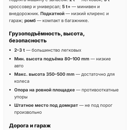
кроссовер и универсал;
5 t+
— минивен и
внедорожник.
Подкатной
— низкий клиренс и
гараж;
ромб
— компакт в багажнике.
Грузоподъёмность, высота,
безопасность
2–3 t
— большинство легковых
Мин. высота подъёма 80–100 mm
— низкие
авто
Макс. высота 350–500 mm
— достаточно для
колеса
Опора на ровной площадке
— противооткатные
упоры
Штатное место под домкрат
— не под порог
произвольно
Дорога и гараж