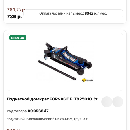
761
р.
,76
Оплата частями на 12 мес.:
80
р.
/ мес.
,62
736
р.
В наличии
Подкатной домкрат FORSAGE F-T825010 3т
код товара
#9056847
подкатной, гидравлический механизм, груз: 3 т