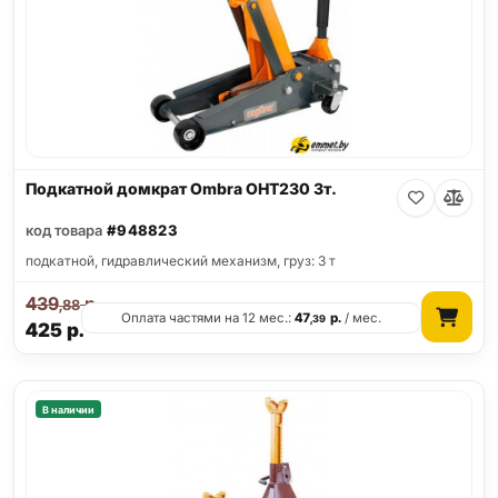
Подкатной домкрат Ombra OHT230 3т.
код товара
#948823
подкатной, гидравлический механизм, груз: 3 т
439
р.
,88
Оплата частями на 12 мес.:
47
р.
/ мес.
,39
425
р.
В наличии