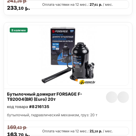
241
р.
,26
Оплата частями на 12 мес.:
27
р.
/ мес.
,61
233
р.
,10
В наличии
Бутылочный домкрат FORSAGE F-
T92004(BR) (Euro) 20т
код товара
#8216135
бутылочный, гидравлический механизм, груз: 20 т
169
р.
,43
Оплата частями на 12 мес.:
21
р.
/ мес.
,18
163
р.
,70