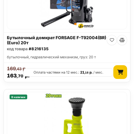
Бутылочный домкрат FORSAGE F-T92004(BR)
(Euro) 20т
код товара
#8216135
бутылочный, гидравлический механизм, груз: 20 т
169
р.
,43
Оплата частями на 12 мес.:
21
р.
/ мес.
,18
163
р.
,70
В наличии