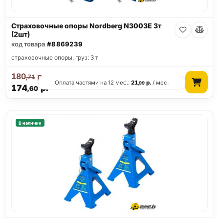
Страховочные опоры Nordberg N3003E 3т
(2шт)
код товара
#8869239
страховочные опоры, груз: 3 т
180
р.
,71
Оплата частями на 12 мес.:
21
р.
/ мес.
,99
174
р.
,60
В наличии