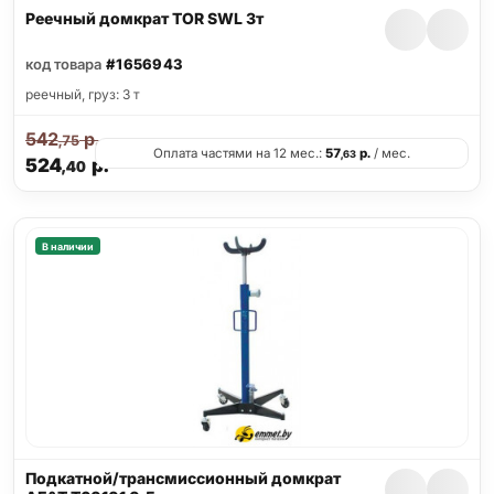
Реечный домкрат TOR SWL 3т
код товара
#1656943
реечный, груз: 3 т
542
р.
,75
Оплата частями на 12 мес.:
57
р.
/ мес.
,63
524
р.
,40
В наличии
Подкатной/трансмиссионный домкрат