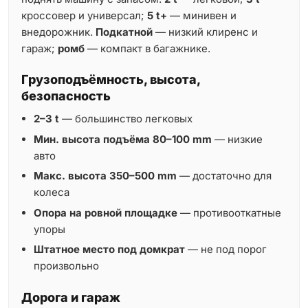
кроссовер и универсал;
5 t+
— минивен и
внедорожник.
Подкатной
— низкий клиренс и
гараж;
ромб
— компакт в багажнике.
Грузоподъёмность, высота,
безопасность
2–3 t
— большинство легковых
Мин. высота подъёма 80–100 mm
— низкие
авто
Макс. высота 350–500 mm
— достаточно для
колеса
Опора на ровной площадке
— противооткатные
упоры
Штатное место под домкрат
— не под порог
произвольно
Дорога и гараж