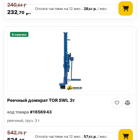
240
р.
,84
Оплата частями на 12 мес.:
28
р.
/ мес.
,82
232
р.
,70
В наличии
Реечный домкрат TOR SWL 3т
код товара
#1656943
реечный, груз: 3 т
542
р.
,75
Оплата частями на 12 мес.:
57
р.
/ мес.
,63