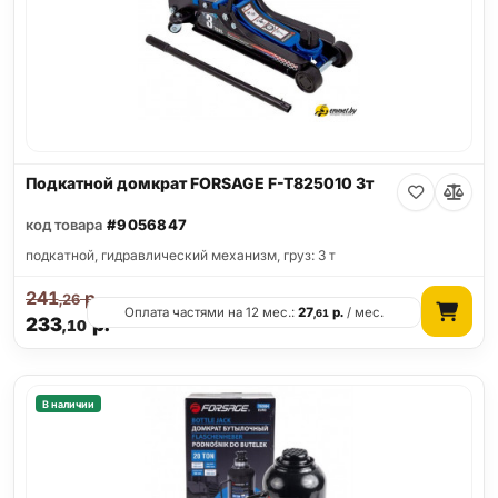
Подкатной домкрат FORSAGE F-T825010 3т
код товара
#9056847
подкатной, гидравлический механизм, груз: 3 т
241
р.
,26
Оплата частями на 12 мес.:
27
р.
/ мес.
,61
233
р.
,10
В наличии