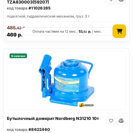
TZA830003(59207)
код товара
#11026285
подкатной, гидравлический механизм, груз: 3 т
485
р.
,42
Оплата частями на 12 мес.:
51
р.
/ мес.
,51
469
р.
В наличии
Бутылочный домкрат Nordberg N31210 10т
код товара
#8622460