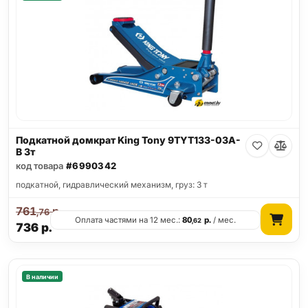
Подкатной домкрат King Tony 9TYT133-03A-
B 3т
код товара
#6990342
подкатной, гидравлический механизм, груз: 3 т
761
р.
,76
Оплата частями на 12 мес.:
80
р.
/ мес.
,62
736
р.
В наличии