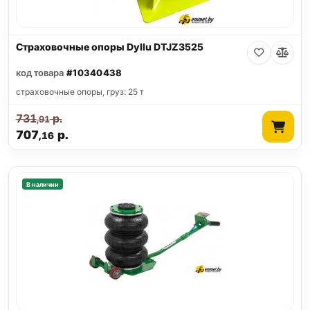
Страховочные опоры Dyllu DTJZ3525
код товара
#10340438
страховочные опоры, груз: 25 т
731
р.
,91
707
р.
,16
В наличии