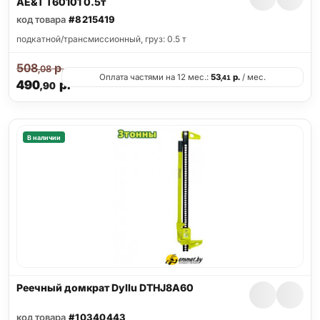
AE&T T60101 0.5т
код товара
#8215419
подкатной/трансмиссионный, груз: 0.5 т
508
р.
,08
Оплата частями на 12 мес.:
53
р.
/ мес.
,41
490
р.
,90
В наличии
Реечный домкрат Dyllu DTHJ8A60
код товара
#10340443