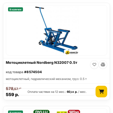
В наличии
Мотоциклетный Nordberg N32007 0.5т
код товара
#8574504
мотоциклетный, гидравлический механизм, груз: 0.5 т
578
р.
,57
Оплата частями на 12 мес.:
60
р.
/ мес.
,24
559
р.
В наличии