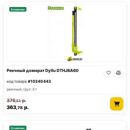
В наличии
Реечный домкрат Dyllu DTHJ8A60
код товара
#10340443
реечный, груз: 3 т
376
р.
,51
363
р.
,78
В наличии