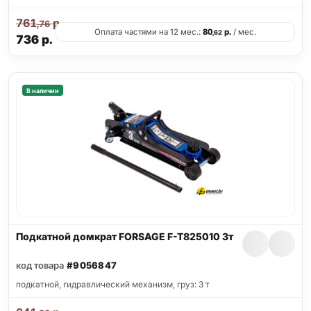
761
р.
,76
Оплата частями на 12 мес.:
80
р.
/ мес.
,62
736
р.
В наличии
Подкатной домкрат FORSAGE F-T825010 3т
код товара
#9056847
подкатной, гидравлический механизм, груз: 3 т