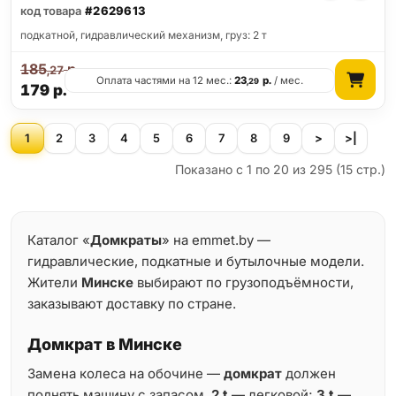
код товара
#2629613
подкатной, гидравлический механизм, груз: 2 т
185
р.
,27
Оплата частями на 12 мес.:
23
р.
/ мес.
,29
179
р.
1
2
3
4
5
6
7
8
9
>
>|
Показано с 1 по 20 из 295 (15 стр.)
Каталог «
Домкраты
» на emmet.by —
гидравлические, подкатные и бутылочные модели.
Жители
Минске
выбирают по грузоподъёмности,
заказывают доставку по стране.
Домкрат в Минске
Замена колеса на обочине —
домкрат
должен
поднять машину с запасом.
2 t
— легковой;
3 t
—