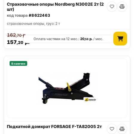
Страховочные опоры Nordberg N3002E 2т (2
шт)
код товара
#8622463
страховочные опоры, груз: 2 т
162
р.
,70
Оплата частями на 12 мес.:
20
р.
/ мес.
,58
157
р.
,20
В наличии
Подкатной домкрат FORSAGE F-TA82005 2т