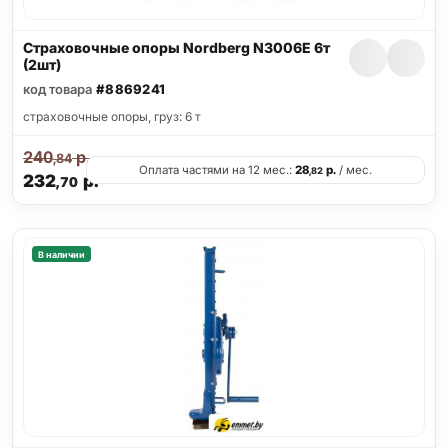
Страховочные опоры Nordberg N3006E 6т
(2шт)
код товара
#8869241
страховочные опоры, груз: 6 т
240
р.
,84
Оплата частями на 12 мес.:
28
р.
/ мес.
,82
232
р.
,70
В наличии