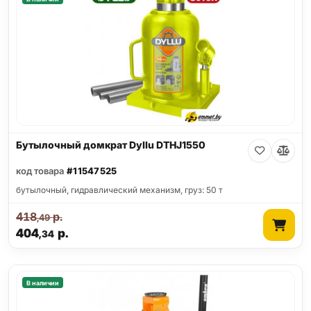
Бутылочный домкрат Dyllu DTHJ1550
код товара
#11547525
бутылочный, гидравлический механизм, груз: 50 т
418
р.
,49
404
р.
,34
В наличии