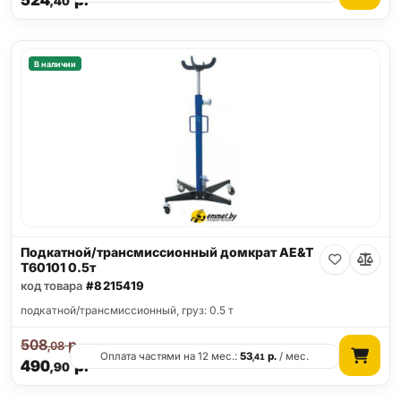
524
р.
,40
В наличии
Подкатной/трансмиссионный домкрат AE&T
T60101 0.5т
код товара
#8215419
подкатной/трансмиссионный, груз: 0.5 т
508
р.
,08
Оплата частями на 12 мес.:
53
р.
/ мес.
,41
490
р.
,90