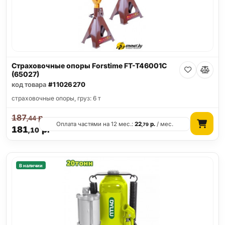
Страховочные опоры Forstime FT-T46001C
(65027)
код товара
#11026270
страховочные опоры, груз: 6 т
187
р.
,44
Оплата частями на 12 мес.:
22
р.
/ мес.
,79
181
р.
,10
В наличии