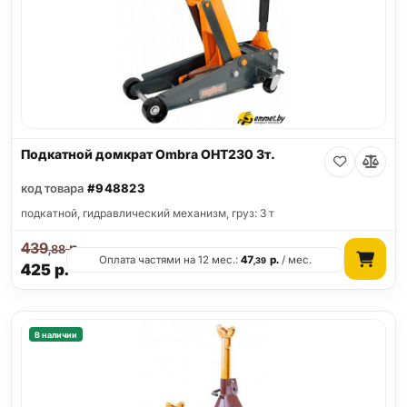
Подкатной домкрат Ombra OHT230 3т.
код товара
#948823
подкатной, гидравлический механизм, груз: 3 т
439
р.
,88
Оплата частями на 12 мес.:
47
р.
/ мес.
,39
425
р.
В наличии