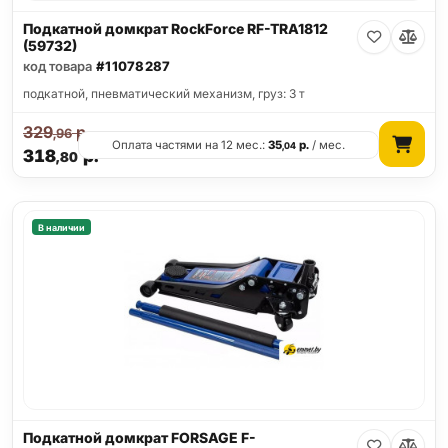
Подкатной домкрат RockForce RF-TRA1812
(59732)
код товара
#11078287
подкатной, пневматический механизм, груз: 3 т
329
р.
,96
Оплата частями на 12 мес.:
35
р.
/ мес.
,04
318
р.
,80
В наличии
Подкатной домкрат FORSAGE F-