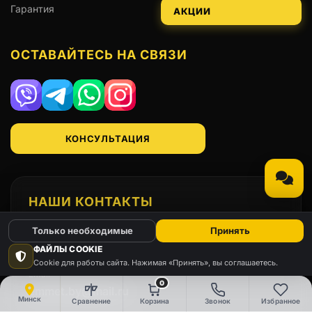
Гарантия
АКЦИИ
ОСТАВАЙТЕСЬ НА СВЯЗИ
Viber
Telegram
WhatsApp
Instagram
КОНСУЛЬТАЦИЯ
НАШИ КОНТАКТЫ
Только необходимые
Принять
Телефон
+375(29)666-91-98
ФАЙЛЫ COOKIE
Cookie для работы сайта. Нажимая «Принять», вы соглашаетесь.
Email
0
emmet.by@mail.ru
Минск
Сравнение
Корзина
Звонок
Избранное