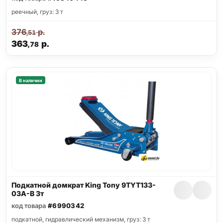
реечный, груз: 3 т
376
р.
,51
363
р.
,78
В наличии
Подкатной домкрат King Tony 9TYT133-
03A-B 3т
код товара
#6990342
подкатной, гидравлический механизм, груз: 3 т