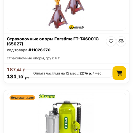
Страховочные опоры Forstime FT-T46001C
(65027)
код товара
#11026270
страховочные опоры, груз: 6 т
187
р.
,44
Оплата частями на 12 мес.:
22
р.
/ мес.
,79
181
р.
,10
Под заказ, 3 дня