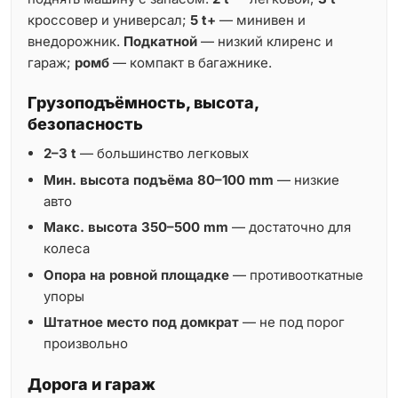
кроссовер и универсал;
5 t+
— минивен и
внедорожник.
Подкатной
— низкий клиренс и
гараж;
ромб
— компакт в багажнике.
Грузоподъёмность, высота,
безопасность
2–3 t
— большинство легковых
Мин. высота подъёма 80–100 mm
— низкие
авто
Макс. высота 350–500 mm
— достаточно для
колеса
Опора на ровной площадке
— противооткатные
упоры
Штатное место под домкрат
— не под порог
произвольно
Дорога и гараж