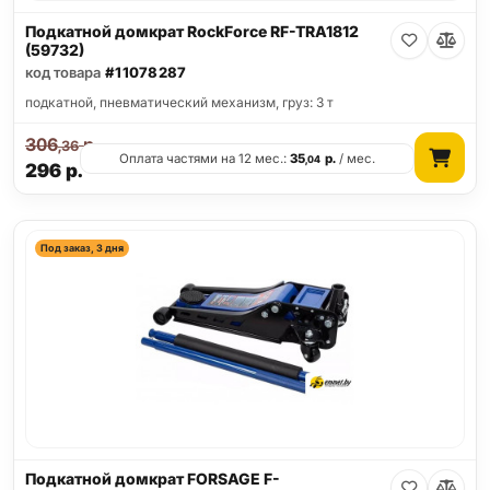
Подкатной домкрат RockForce RF-TRA1812
(59732)
код товара
#11078287
подкатной, пневматический механизм, груз: 3 т
306
р.
,36
Оплата частями на 12 мес.:
35
р.
/ мес.
,04
296
р.
Под заказ, 3 дня
Подкатной домкрат FORSAGE F-