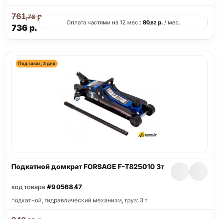
761
р.
,76
Оплата частями на 12 мес.:
80
р.
/ мес.
,62
736
р.
Под заказ, 3 дня
Подкатной домкрат FORSAGE F-T825010 3т
код товара
#9056847
подкатной, гидравлический механизм, груз: 3 т