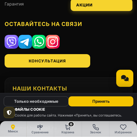
Гарантия
АКЦИИ
ОСТАВАЙТЕСЬ НА СВЯЗИ
Viber
Telegram
WhatsApp
Instagram
КОНСУЛЬТАЦИЯ
НАШИ КОНТАКТЫ
Только необходимые
Принять
Телефон
+375(29)666-91-98
ФАЙЛЫ COOKIE
Cookie для работы сайта. Нажимая «Принять», вы соглашаетесь.
Email
0
emmet.by@mail.ru
Минск
Сравнение
Корзина
Звонок
Избранное