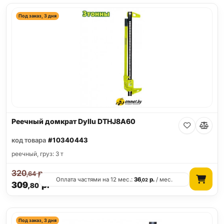
Под заказ, 3 дня
Реечный домкрат Dyllu DTHJ8A60
код товара
#10340443
реечный, груз: 3 т
320
р.
,64
Оплата частями на 12 мес.:
36
р.
/ мес.
,02
309
р.
,80
Под заказ, 3 дня