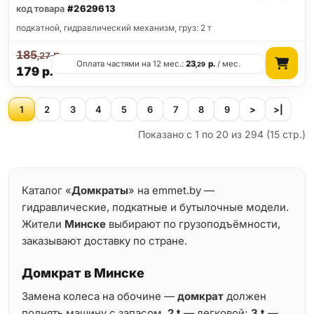
код товара
#2629613
подкатной, гидравлический механизм, груз: 2 т
185
р.
,27
Оплата частями на 12 мес.:
23
р.
/ мес.
,29
179
р.
1
2
3
4
5
6
7
8
9
>
>|
Показано с 1 по 20 из 294 (15 стр.)
Каталог «
Домкраты
» на emmet.by —
гидравлические, подкатные и бутылочные модели.
Жители
Минске
выбирают по грузоподъёмности,
заказывают доставку по стране.
Домкрат в Минске
Замена колеса на обочине —
домкрат
должен
поднять машину с запасом.
2 t
— легковой;
3 t
—