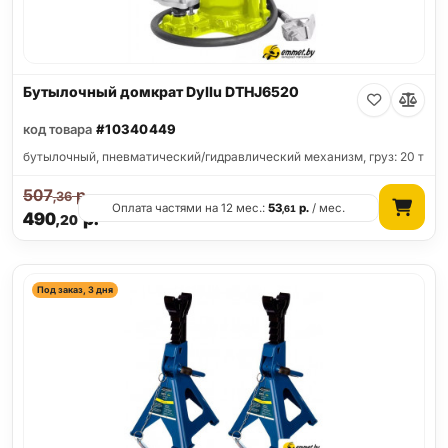
Бутылочный домкрат Dyllu DTHJ6520
код товара
#10340449
бутылочный, пневматический/гидравлический механизм, груз: 20 т
507
р.
,36
Оплата частями на 12 мес.:
53
р.
/ мес.
,61
490
р.
,20
Под заказ, 3 дня