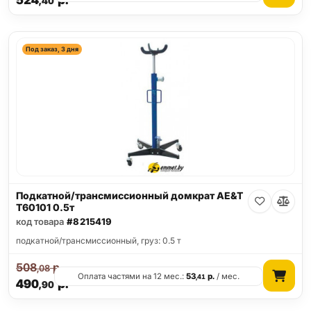
524
р.
,40
Под заказ, 3 дня
Подкатной/трансмиссионный домкрат AE&T
T60101 0.5т
код товара
#8215419
подкатной/трансмиссионный, груз: 0.5 т
508
р.
,08
Оплата частями на 12 мес.:
53
р.
/ мес.
,41
490
р.
,90