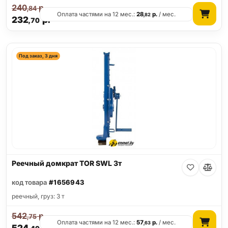
240
р.
,84
Оплата частями на 12 мес.:
28
р.
/ мес.
,82
232
р.
,70
Под заказ, 3 дня
Реечный домкрат TOR SWL 3т
код товара
#1656943
реечный, груз: 3 т
542
р.
,75
Оплата частями на 12 мес.:
57
р.
/ мес.
,63