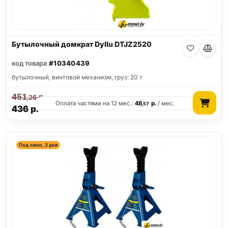
Бутылочный домкрат Dyllu DTJZ2520
код товара
#10340439
бутылочный, винтовой механизм, груз: 20 т
451
р.
,26
Оплата частями на 12 мес.:
48
р.
/ мес.
,57
436
р.
Под заказ, 3 дня