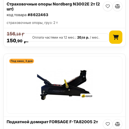
Страховочные опоры Nordberg N3002E 2т (2
шт)
код товара
#8622463
страховочные опоры, груз: 2 т
156
р.
,18
Оплата частями на 12 мес.:
20
р.
/ мес.
,58
150
р.
,90
Под заказ, 3 дня
Подкатной домкрат FORSAGE F-TA82005 2т