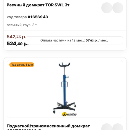
Реечный домкрат TOR SWL 3т
код товара
#1656943
реечный, груз: 3 т
542
р.
,75
Оплата частями на 12 мес.:
57
р.
/ мес.
,63
524
р.
,40
Под заказ, 3 дня
Подкатной/трансмиссионный домкрат