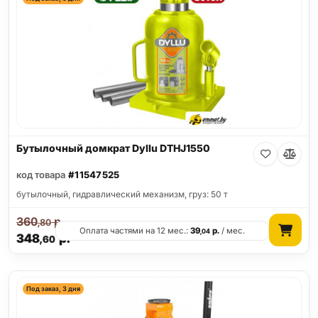
Бутылочный домкрат Dyllu DTHJ1550
код товара
#11547525
бутылочный, гидравлический механизм, груз: 50 т
360
р.
,80
Оплата частями на 12 мес.:
39
р.
/ мес.
,04
348
р.
,60
Под заказ, 3 дня