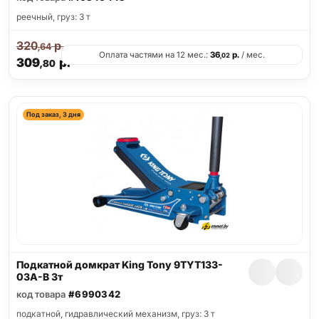
реечный, груз: 3 т
320
р.
,64
Оплата частями на 12 мес.:
36
р.
/ мес.
,02
309
р.
,80
Под заказ, 3 дня
Подкатной домкрат King Tony 9TYT133-
03A-B 3т
код товара
#6990342
подкатной, гидравлический механизм, груз: 3 т