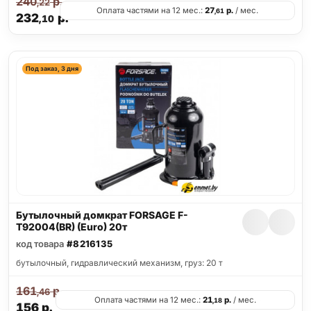
240
р.
,22
Оплата частями на 12 мес.:
27
р.
/ мес.
,61
232
р.
,10
Под заказ, 3 дня
Бутылочный домкрат FORSAGE F-
T92004(BR) (Euro) 20т
код товара
#8216135
бутылочный, гидравлический механизм, груз: 20 т
161
р.
,46
Оплата частями на 12 мес.:
21
р.
/ мес.
,18
156
р.