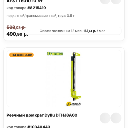
AE&T T60101 0.5т
код товара
#8215419
подкатной/трансмиссионный, груз: 0.5 т
508
р.
,08
Оплата частями на 12 мес.:
53
р.
/ мес.
,41
490
р.
,90
Под заказ, 3 дня
Реечный домкрат Dyllu DTHJ8A60
код товара
#10340443