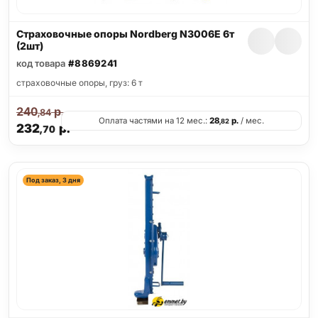
Страховочные опоры Nordberg N3006E 6т
(2шт)
код товара
#8869241
страховочные опоры, груз: 6 т
240
р.
,84
Оплата частями на 12 мес.:
28
р.
/ мес.
,82
232
р.
,70
Под заказ, 3 дня