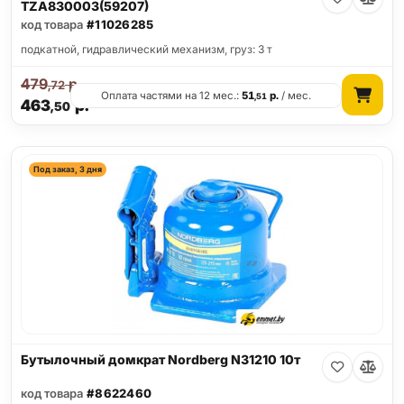
TZA830003(59207)
код товара
#11026285
подкатной, гидравлический механизм, груз: 3 т
479
р.
,72
Оплата частями на 12 мес.:
51
р.
/ мес.
,51
463
р.
,50
Под заказ, 3 дня
Бутылочный домкрат Nordberg N31210 10т
код товара
#8622460