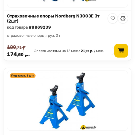
Страховочные опоры Nordberg N3003E 3т
(2шт)
код товара
#8869239
страховочные опоры, груз: 3 т
180
р.
,71
Оплата частями на 12 мес.:
21
р.
/ мес.
,99
174
р.
,60
Под заказ, 3 дня