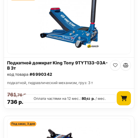
Подкатной домкрат King Tony 9TYT133-03A-
B 3т
код товара
#6990342
подкатной, гидравлический механизм, груз: 3 т
761
р.
,76
Оплата частями на 12 мес.:
80
р.
/ мес.
,62
736
р.
Под заказ, 3 дня