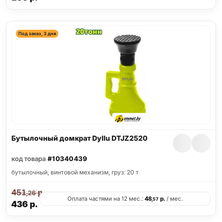
Под заказ, 3 дня
Бутылочный домкрат Dyllu DTJZ2520
код товара
#10340439
бутылочный, винтовой механизм, груз: 20 т
451
р.
,26
Оплата частями на 12 мес.:
48
р.
/ мес.
,57
436
р.