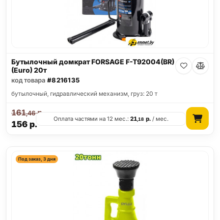
Бутылочный домкрат FORSAGE F-T92004(BR)
(Euro) 20т
код товара
#8216135
бутылочный, гидравлический механизм, груз: 20 т
161
р.
,46
Оплата частями на 12 мес.:
21
р.
/ мес.
,18
156
р.
Под заказ, 3 дня