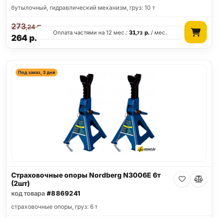
бутылочный, гидравлический механизм, груз: 10 т
273
р.
,24
Оплата частями на 12 мес.:
31
р.
/ мес.
,73
264
р.
Под заказ, 3 дня
Страховочные опоры Nordberg N3006E 6т
(2шт)
код товара
#8869241
страховочные опоры, груз: 6 т