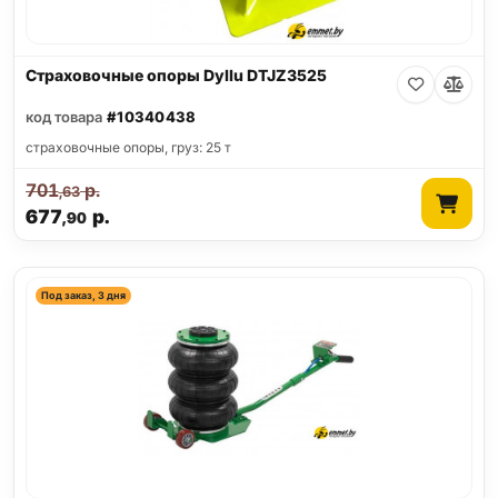
Страховочные опоры Dyllu DTJZ3525
код товара
#10340438
страховочные опоры, груз: 25 т
701
р.
,63
677
р.
,90
Под заказ, 3 дня