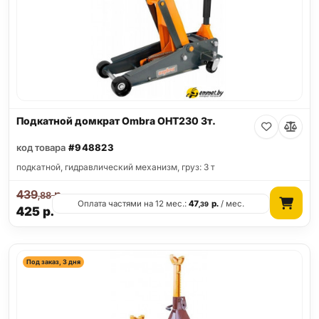
Подкатной домкрат Ombra OHT230 3т.
код товара
#948823
подкатной, гидравлический механизм, груз: 3 т
439
р.
,88
Оплата частями на 12 мес.:
47
р.
/ мес.
,39
425
р.
Под заказ, 3 дня