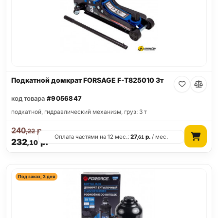
Подкатной домкрат FORSAGE F-T825010 3т
код товара
#9056847
подкатной, гидравлический механизм, груз: 3 т
240
р.
,22
Оплата частями на 12 мес.:
27
р.
/ мес.
,61
232
р.
,10
Под заказ, 3 дня