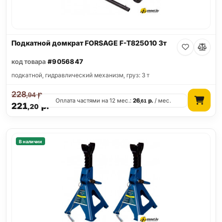
Подкатной домкрат FORSAGE F-T825010 3т
код товара
#9056847
подкатной, гидравлический механизм, груз: 3 т
228
р.
,94
Оплата частями на 12 мес.:
26
р.
/ мес.
,61
221
р.
,20
В наличии