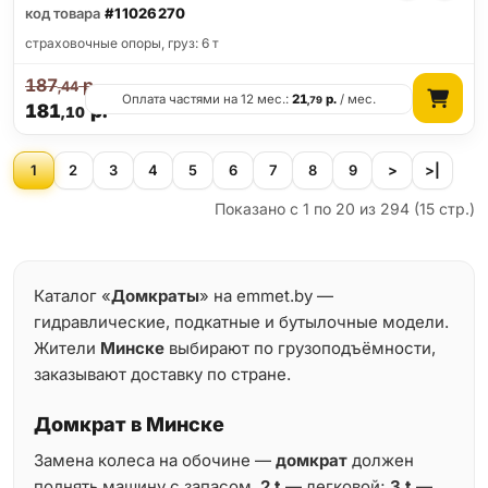
код товара
#11026270
страховочные опоры, груз: 6 т
187
р.
,44
Оплата частями на 12 мес.:
21
р.
/ мес.
,79
181
р.
,10
1
2
3
4
5
6
7
8
9
>
>|
Показано с 1 по 20 из 294 (15 стр.)
Каталог «
Домкраты
» на emmet.by —
гидравлические, подкатные и бутылочные модели.
Жители
Минске
выбирают по грузоподъёмности,
заказывают доставку по стране.
Домкрат в Минске
Замена колеса на обочине —
домкрат
должен
поднять машину с запасом.
2 t
— легковой;
3 t
—