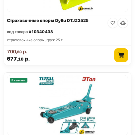
Страховочные опоры Dyllu DTJZ3525
код товара
#10340438
страховочные опоры, груз: 25 т
700
р.
,80
677
р.
,10
В наличии