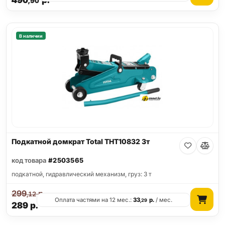
490
р.
,90
В наличии
Подкатной домкрат Total THT10832 3т
код товара
#2503565
подкатной, гидравлический механизм, груз: 3 т
299
р.
,12
Оплата частями на 12 мес.:
33
р.
/ мес.
,29
289
р.