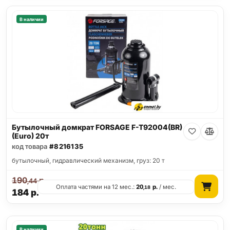
В наличии
Бутылочный домкрат FORSAGE F-T92004(BR)
(Euro) 20т
код товара
#8216135
бутылочный, гидравлический механизм, груз: 20 т
190
р.
,44
Оплата частями на 12 мес.:
20
р.
/ мес.
,18
184
р.
В наличии