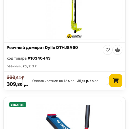
Реечный домкрат Dyllu DTHJ8A60
код товара
#10340443
реечный, груз: 3 т
320
р.
,64
Оплата частями на 12 мес.:
35
р.
/ мес.
,02
309
р.
,80
В наличии