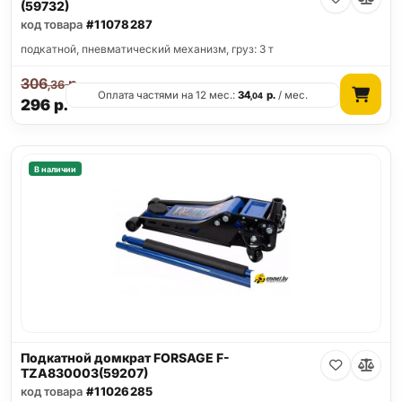
(59732)
код товара
#11078287
подкатной, пневматический механизм, груз: 3 т
306
р.
,36
Оплата частями на 12 мес.:
34
р.
/ мес.
,04
296
р.
В наличии
Подкатной домкрат FORSAGE F-
TZA830003(59207)
код товара
#11026285