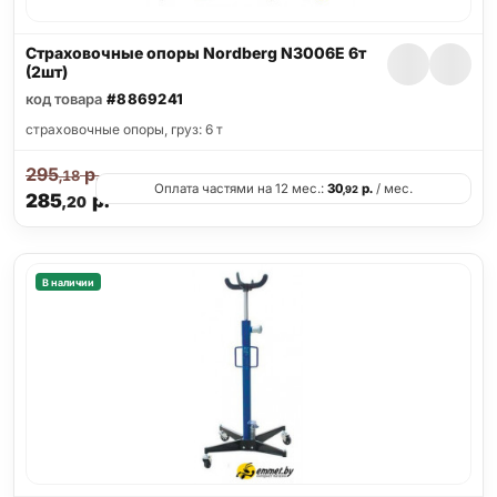
Страховочные опоры Nordberg N3006E 6т
(2шт)
код товара
#8869241
страховочные опоры, груз: 6 т
295
р.
,18
Оплата частями на 12 мес.:
30
р.
/ мес.
,92
285
р.
,20
В наличии