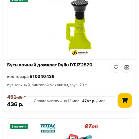
Бутылочный домкрат Dyllu DTJZ2520
код товара
#10340439
бутылочный, винтовой механизм, груз: 20 т
451
р.
,26
Оплата частями на 12 мес.:
47
р.
/ мес.
,57
436
р.
В наличии