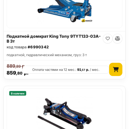
Подкатной домкрат King Tony 9TYT133-03A-
B 3т
код товара
#6990342
подкатной, гидравлический механизм, груз: 3 т
889
р.
,89
Оплата частями на 12 мес.:
91
р.
/ мес.
,57
859
р.
,80
В наличии