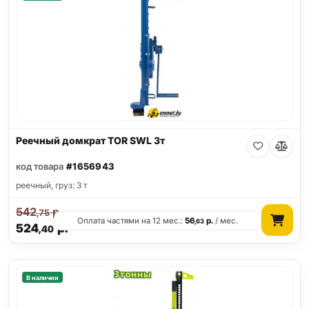
Реечный домкрат TOR SWL 3т
код товара
#1656943
реечный, груз: 3 т
542
р.
,75
Оплата частями на 12 мес.:
56
р.
/ мес.
,63
524
р.
,40
В наличии