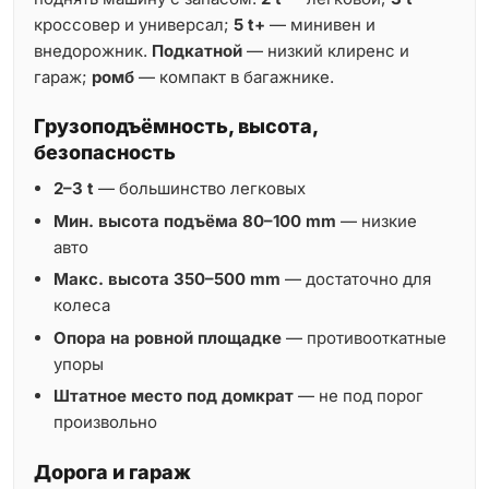
кроссовер и универсал;
5 t+
— минивен и
внедорожник.
Подкатной
— низкий клиренс и
гараж;
ромб
— компакт в багажнике.
Грузоподъёмность, высота,
безопасность
2–3 t
— большинство легковых
Мин. высота подъёма 80–100 mm
— низкие
авто
Макс. высота 350–500 mm
— достаточно для
колеса
Опора на ровной площадке
— противооткатные
упоры
Штатное место под домкрат
— не под порог
произвольно
Дорога и гараж