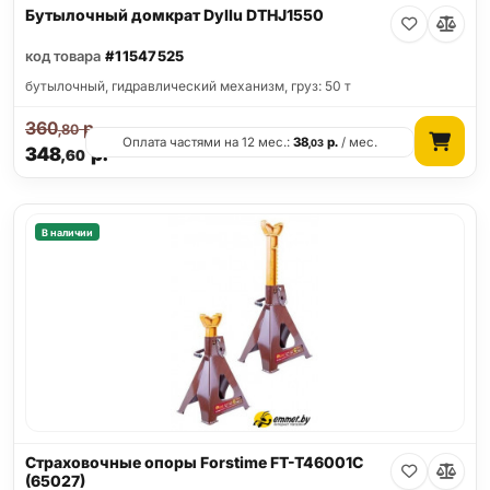
Бутылочный домкрат Dyllu DTHJ1550
код товара
#11547525
бутылочный, гидравлический механизм, груз: 50 т
360
р.
,80
Оплата частями на 12 мес.:
38
р.
/ мес.
,03
348
р.
,60
В наличии
Страховочные опоры Forstime FT-T46001C
(65027)