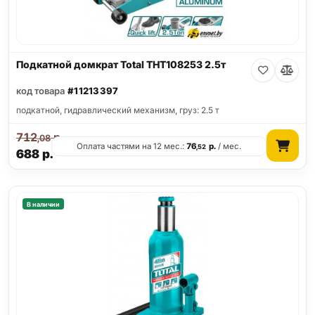
Подкатной домкрат Total THT108253 2.5т
код товара
#11213397
подкатной, гидравлический механизм, груз: 2.5 т
712
р.
,08
Оплата частями на 12 мес.:
76
р.
/ мес.
,52
688
р.
В наличии