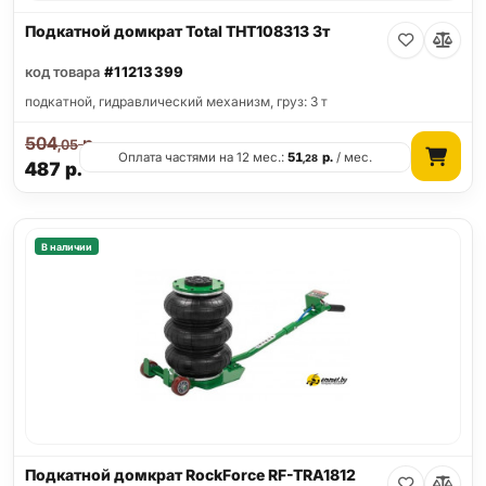
Подкатной домкрат Total THT108313 3т
код товара
#11213399
подкатной, гидравлический механизм, груз: 3 т
504
р.
,05
Оплата частями на 12 мес.:
51
р.
/ мес.
,28
487
р.
В наличии
Подкатной домкрат RockForce RF-TRA1812