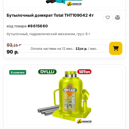
Бутылочный домкрат Total THT109042 4т
код товара
#8615660
бутылочный, гидравлический механизм, груз: 6 т
93
р.
,15
Оплата частями на 12 мес.:
13
р.
/ мес.
,84
90
р.
В наличии