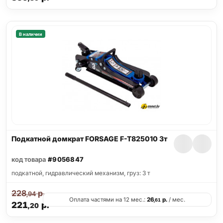
В наличии
Подкатной домкрат FORSAGE F-T825010 3т
код товара
#9056847
подкатной, гидравлический механизм, груз: 3 т
228
р.
,94
Оплата частями на 12 мес.:
26
р.
/ мес.
,61
221
р.
,20