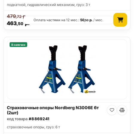
подкатной, гидравлический механизм, груз: 3 т
479
р.
,72
Оплата частями на 12 мес.:
50
р.
/ мес.
,50
463
р.
,50
В наличии
Страховочные опоры Nordberg N3006E 6т
(2шт)
код товара
#8869241
страховочные опоры, груз: 6 т