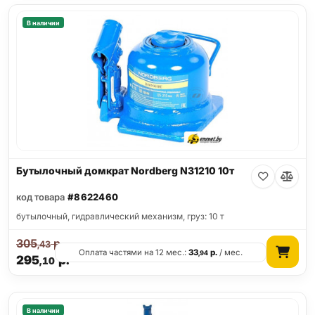
В наличии
Бутылочный домкрат Nordberg N31210 10т
код товара
#8622460
бутылочный, гидравлический механизм, груз: 10 т
305
р.
,43
Оплата частями на 12 мес.:
33
р.
/ мес.
,94
295
р.
,10
В наличии