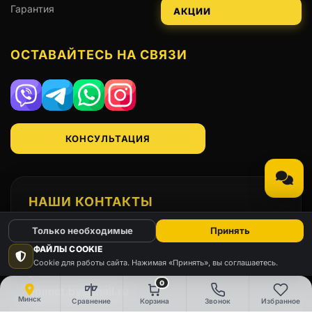
Гарантия
АКЦИИ
ОСТАВАЙТЕСЬ НА СВЯЗИ
Viber
Telegram
WhatsApp
Instagram
КОНСУЛЬТАЦИЯ
НАШИ КОНТАКТЫ
Только необходимые
Принять
Телефон
+375(29)666-91-98
ФАЙЛЫ COOKIE
Cookie для работы сайта. Нажимая «Принять», вы соглашаетесь.
Email
0
emmet.by@mail.ru
Минск
Сравнение
Корзина
Звонок
Избранное