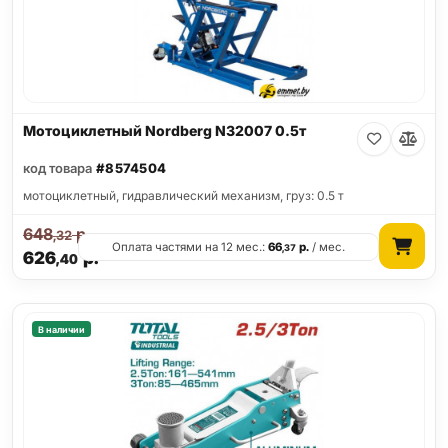
Мотоциклетный Nordberg N32007 0.5т
код товара
#8574504
мотоциклетный, гидравлический механизм, груз: 0.5 т
648
р.
,32
Оплата частями на 12 мес.:
66
р.
/ мес.
,37
626
р.
,40
В наличии