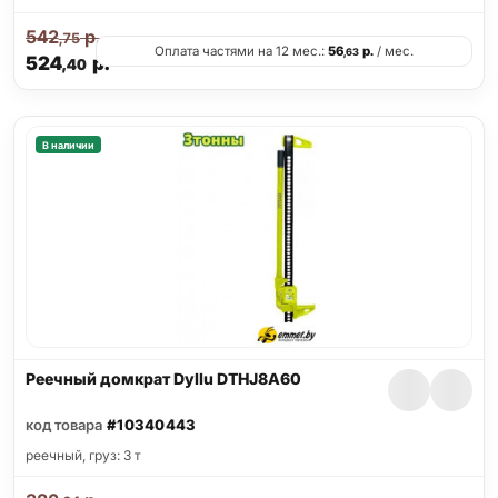
542
р.
,75
Оплата частями на 12 мес.:
56
р.
/ мес.
,63
524
р.
,40
В наличии
Реечный домкрат Dyllu DTHJ8A60
код товара
#10340443
реечный, груз: 3 т