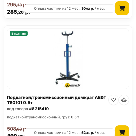
295
р.
,18
Оплата частями на 12 мес.:
30
р.
/ мес.
,92
285
р.
,20
В наличии
Подкатной/трансмиссионный домкрат AE&T
T60101 0.5т
код товара
#8215419
подкатной/трансмиссионный, груз: 0.5 т
508
р.
,08
Оплата частями на 12 мес.:
52
р.
/ мес.
,41