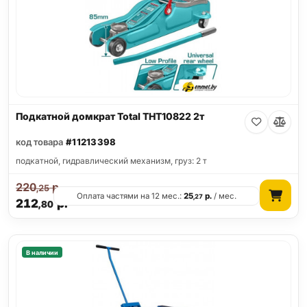
Подкатной домкрат Total THT10822 2т
код товара
#11213398
подкатной, гидравлический механизм, груз: 2 т
220
р.
,25
Оплата частями на 12 мес.:
25
р.
/ мес.
,27
212
р.
,80
В наличии