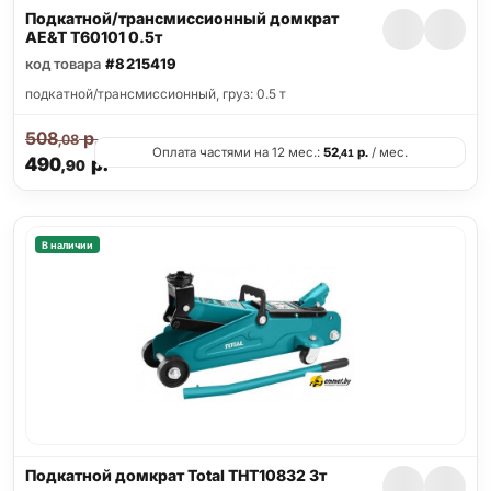
Подкатной/трансмиссионный домкрат
AE&T T60101 0.5т
код товара
#8215419
подкатной/трансмиссионный, груз: 0.5 т
508
р.
,08
Оплата частями на 12 мес.:
52
р.
/ мес.
,41
490
р.
,90
В наличии
Подкатной домкрат Total THT10832 3т