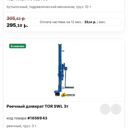
бутылочный, гидравлический механизм, груз: 10 т
305
р.
,43
Оплата частями на 12 мес.:
33
р.
/ мес.
,94
295
р.
,10
В наличии
Реечный домкрат TOR SWL 3т
код товара
#1656943
реечный, груз: 3 т