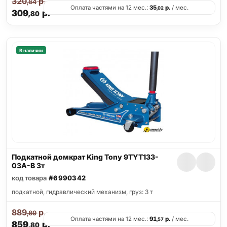
320
р.
,64
Оплата частями на 12 мес.:
35
р.
/ мес.
,02
309
р.
,80
В наличии
Подкатной домкрат King Tony 9TYT133-
03A-B 3т
код товара
#6990342
подкатной, гидравлический механизм, груз: 3 т
889
р.
,89
Оплата частями на 12 мес.:
91
р.
/ мес.
,57
859
р.
,80