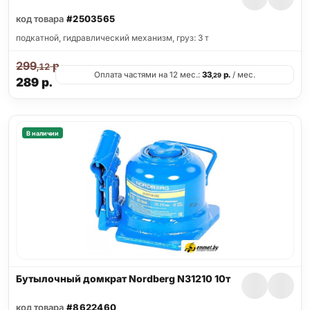
код товара
#2503565
подкатной, гидравлический механизм, груз: 3 т
299
р.
,12
Оплата частями на 12 мес.:
33
р.
/ мес.
,29
289
р.
В наличии
Бутылочный домкрат Nordberg N31210 10т
код товара
#8622460