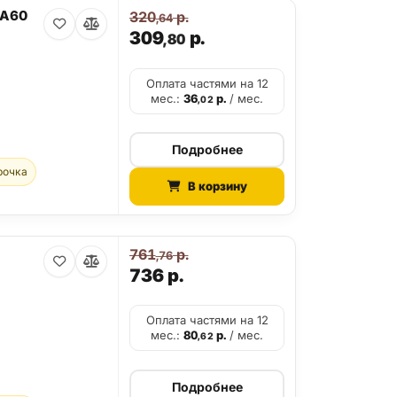
8A60
320
р.
,64
309
р.
,80
Оплата частями на 12
мес.:
36
р.
/ мес.
,02
Подробнее
рочка
В корзину
761
р.
,76
736
р.
Оплата частями на 12
мес.:
80
р.
/ мес.
,62
Подробнее