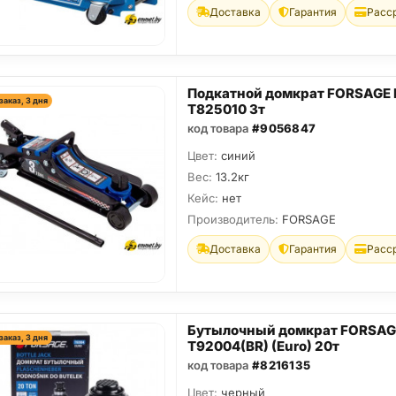
Доставка
Гарантия
Расс
Подкатной домкрат FORSAGE 
заказ, 3 дня
T825010 3т
код товара
#9056847
Цвет:
синий
Вес:
13.2кг
Кейс:
нет
Производитель:
FORSAGE
Доставка
Гарантия
Расс
Бутылочный домкрат FORSAG
заказ, 3 дня
T92004(BR) (Euro) 20т
код товара
#8216135
Цвет:
черный