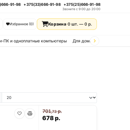
)666-91-98
+375(33)666-91-98
+375(25)666-91-98
Звоните с 9:00 до 20:00
Корзина
·
0 шт. —
0
р.
Избранное (0)
и-ПК и одноплатные компьютеры
Для дома и дачи
Стройка
701
р.
,73
678
р.