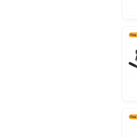
Под 
Под 