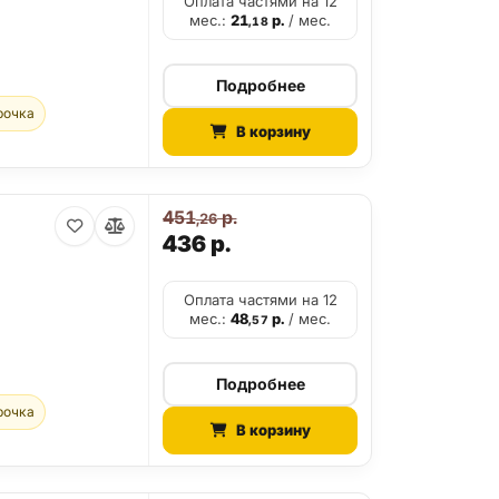
Оплата частями на 12
мес.:
21
р.
/ мес.
,18
Подробнее
рочка
В корзину
451
р.
,26
436
р.
Оплата частями на 12
мес.:
48
р.
/ мес.
,57
Подробнее
рочка
В корзину