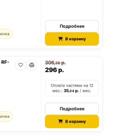
Подробнее
рочка
В корзину
 RF-
306
р.
,36
296
р.
Оплата частями на 12
мес.:
35
р.
/ мес.
,04
Подробнее
рочка
В корзину