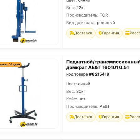
Цвет:
синий
Вес:
22кг
Производитель:
TOR
Вид домкрата:
реечный
Доставка
Гарантия
Расс
Подкатной/трансмиссионны
заказ, 16 дней
домкрат AE&T T60101 0.5т
код товара
#8215419
Цвет:
синий
Вес:
30кг
Кейс:
нет
Производитель:
AE&T
Доставка
Гарантия
Расс