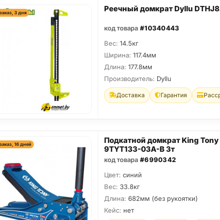
Реечный домкрат Dyllu DTHJ
заказ, 3 дня
код товара
#10340443
Вес:
14.5кг
Ширина:
117.4мм
Длина:
177.8мм
Производитель:
Dyllu
Доставка
Гарантия
Расс
Подкатной домкрат King Tony
заказ, 16 дней
9TYT133-03A-B 3т
код товара
#6990342
Цвет:
синий
Вес:
33.8кг
Длина:
682мм (без рукоятки)
Кейс:
нет