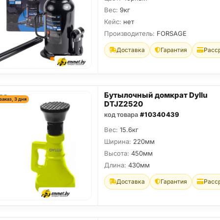
Вес:
9кг
Кейс:
нет
Производитель:
FORSAGE
Доставка
Гарантия
Расс
Бутылочный домкрат Dyllu
заказ, 3 дня
DTJZ2520
код товара
#10340439
Вес:
15.6кг
Ширина:
220мм
Высота:
450мм
Длина:
430мм
Доставка
Гарантия
Расс