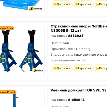
Доставка
Гарантия
Расс
Страховочные опоры Nordber
заказ, 3 дня
N3006E 6т (2шт)
код товара
#8869241
Цвет:
синий
Производитель:
Nordberg
Вид домкрата:
страховочные опоры
Грузоподъемность:
6т
Доставка
Гарантия
Расс
Реечный домкрат TOR SWL 3т
заказ, 16 дней
код товара
#1656943