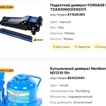
Подкатной домкрат FORSAGE 
заказ, 3 дня
TZA830003(59207)
код товара
#11026285
Цвет:
черный
Вес:
36кг
Ширина:
400мм
Высота:
190мм
Доставка
Гарантия
Расс
Бутылочный домкрат Nordber
заказ, 3 дня
N31210 10т
код товара
#8622460
Цвет:
синий
Производитель:
Nordberg
Механизм:
гидравлический
Вид домкрата:
бутылочный