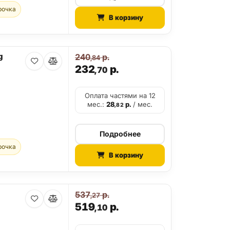
рочка
В корзину
g
240
р.
,84
232
р.
,70
Оплата частями на 12
мес.:
28
р.
/ мес.
,82
Подробнее
рочка
В корзину
537
р.
,27
519
р.
,10