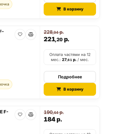
рочка
В корзину
F-
228
р.
,94
221
р.
,20
Оплата частями на 12
мес.:
27
р.
/ мес.
,61
Подробнее
рочка
В корзину
E F-
190
р.
,44
184
р.