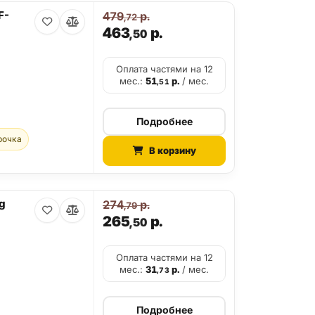
F-
479
р.
,72
463
р.
,50
Оплата частями на 12
мес.:
51
р.
/ мес.
,51
Подробнее
рочка
В корзину
g
274
р.
,79
265
р.
,50
Оплата частями на 12
мес.:
31
р.
/ мес.
,73
Подробнее