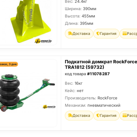
Вес:
24.4кг
Ширина:
390мм
Высота:
455мм
Длина:
395мм
Доставка
Гарантия
Расс
Подкатной домкрат RockForce
заказ, 3 дня
TRA1812 (59732)
код товара
#11078287
Вес:
16кг
Кейс:
нет
Производитель:
RockForce
Механизм:
пневматический
Доставка
Гарантия
Расс