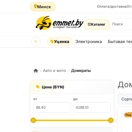
Минск
Оплата/доставка
От
Каталог
Уценка
Электроника
Бытовая те
Авто и мото
Домкраты
Дом
Цена (BYN)
Сорт
ОТ
ДО
Под 