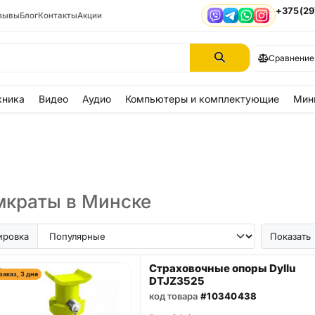
+375(29
зывы
Блог
Контакты
Акции
Viber
Telegram
WhatsApp
Instagram
Сравнение
хника
Видео
Аудио
Компьютеры и комплектующие
Мин
краты в Минске
ировка
Показать
Страховочные опоры Dyllu
заказ, 3 дня
DTJZ3525
код товара
#10340438