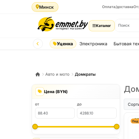
Минск
Оплата/доставка
От
Каталог
Уценка
Электроника
Бытовая те
Авто и мото
Домкраты
Дом
Цена (BYN)
Сорт
ОТ
ДО
Под 