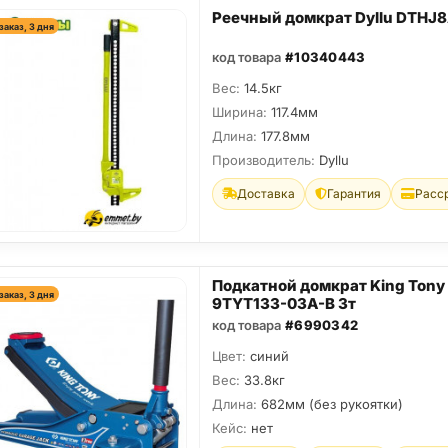
Реечный домкрат Dyllu DTHJ
заказ, 3 дня
код товара
#10340443
Вес:
14.5кг
Ширина:
117.4мм
Длина:
177.8мм
Производитель:
Dyllu
Доставка
Гарантия
Расс
Подкатной домкрат King Tony
заказ, 3 дня
9TYT133-03A-B 3т
код товара
#6990342
Цвет:
синий
Вес:
33.8кг
Длина:
682мм (без рукоятки)
Кейс:
нет