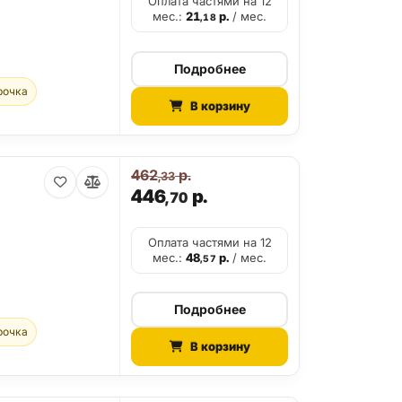
Оплата частями на 12
мес.:
21
р.
/ мес.
,18
Подробнее
рочка
В корзину
462
р.
,33
446
р.
,70
Оплата частями на 12
мес.:
48
р.
/ мес.
,57
Подробнее
рочка
В корзину