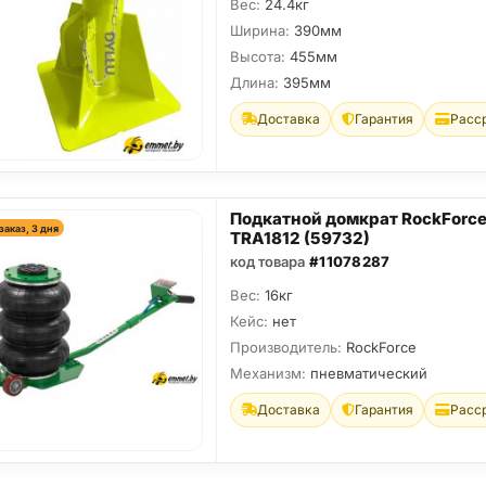
Вес:
24.4кг
Ширина:
390мм
Высота:
455мм
Длина:
395мм
Доставка
Гарантия
Расс
Подкатной домкрат RockForce
заказ, 3 дня
TRA1812 (59732)
код товара
#11078287
Вес:
16кг
Кейс:
нет
Производитель:
RockForce
Механизм:
пневматический
Доставка
Гарантия
Расс