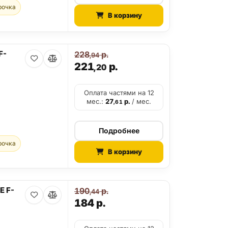
рочка
В корзину
F-
228
р.
,94
221
р.
,20
Оплата частями на 12
мес.:
27
р.
/ мес.
,61
Подробнее
рочка
В корзину
E F-
190
р.
,44
184
р.