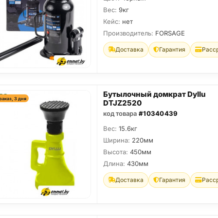
Вес:
9кг
Кейс:
нет
Производитель:
FORSAGE
Доставка
Гарантия
Расс
Бутылочный домкрат Dyllu
заказ, 3 дня
DTJZ2520
код товара
#10340439
Вес:
15.6кг
Ширина:
220мм
Высота:
450мм
Длина:
430мм
Доставка
Гарантия
Расс