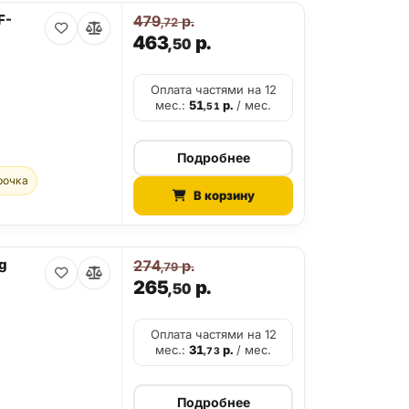
F-
479
р.
,72
463
р.
,50
Оплата частями на 12
мес.:
51
р.
/ мес.
,51
Подробнее
рочка
В корзину
g
274
р.
,79
265
р.
,50
Оплата частями на 12
мес.:
31
р.
/ мес.
,73
Подробнее