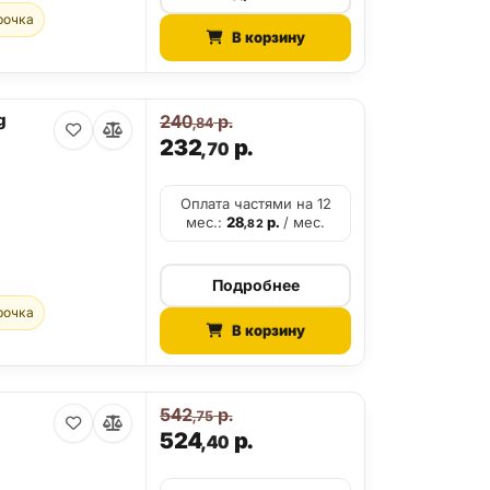
рочка
В корзину
g
240
р.
,84
232
р.
,70
Оплата частями на 12
мес.:
28
р.
/ мес.
,82
Подробнее
рочка
В корзину
542
р.
,75
524
р.
,40