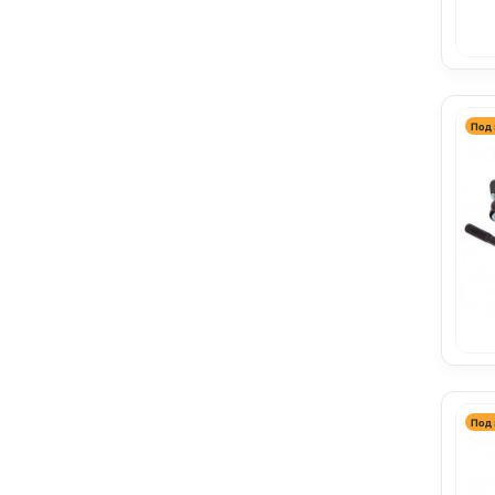
Под 
Под 