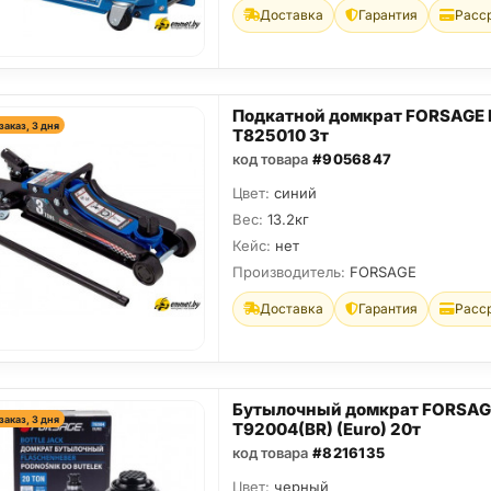
Доставка
Гарантия
Расс
Подкатной домкрат FORSAGE 
заказ, 3 дня
T825010 3т
код товара
#9056847
Цвет:
синий
Вес:
13.2кг
Кейс:
нет
Производитель:
FORSAGE
Доставка
Гарантия
Расс
Бутылочный домкрат FORSAG
заказ, 3 дня
T92004(BR) (Euro) 20т
код товара
#8216135
Цвет:
черный