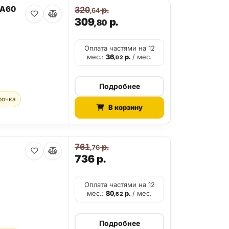
8A60
320
р.
,64
309
р.
,80
Оплата частями на 12
мес.:
36
р.
/ мес.
,02
Подробнее
рочка
В корзину
761
р.
,76
736
р.
Оплата частями на 12
мес.:
80
р.
/ мес.
,62
Подробнее