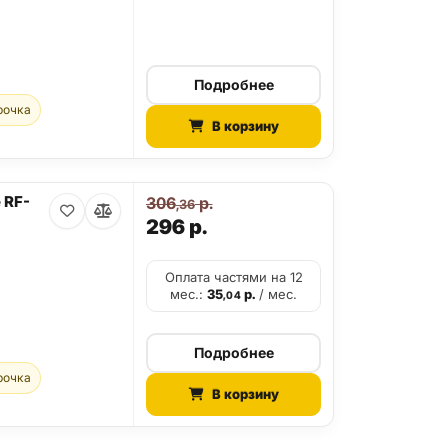
Подробнее
рочка
В корзину
 RF-
306
р.
,36
296
р.
Оплата частями на 12
мес.:
35
р.
/ мес.
,04
Подробнее
рочка
В корзину