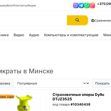
+375(29
зывы
Блог
Контакты
Акции
Viber
Telegram
WhatsApp
Instagram
Сравнение
хника
Видео
Аудио
Компьютеры и комплектующие
Мин
краты в Минске
ировка
Показать
Страховочные опоры Dyllu
заказ, 3 дня
DTJZ3525
код товара
#10340438