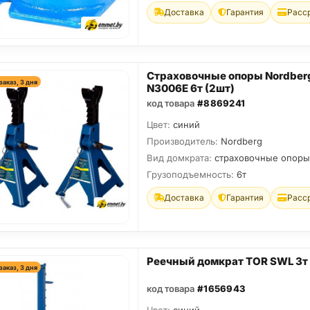
Доставка
Гарантия
Расс
Страховочные опоры Nordber
заказ, 3 дня
N3006E 6т (2шт)
код товара
#8869241
Цвет:
синий
Производитель:
Nordberg
Вид домкрата:
страховочные опоры
Грузоподъемность:
6т
Доставка
Гарантия
Расс
Реечный домкрат TOR SWL 3т
заказ, 3 дня
код товара
#1656943