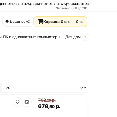
)666-91-98
+375(33)666-91-98
+375(25)666-91-98
Звоните с 9:00 до 20:00
Корзина
·
0 шт. —
0
р.
Избранное (0)
и-ПК и одноплатные компьютеры
Для дома и дачи
Стройка
702
р.
,25
678
р.
,50