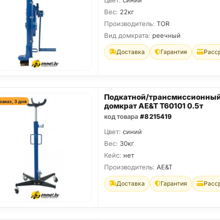
Цвет:
синий
Вес:
22кг
Производитель:
TOR
Вид домкрата:
реечный
Доставка
Гарантия
Расс
Подкатной/трансмиссионны
заказ, 3 дня
домкрат AE&T T60101 0.5т
код товара
#8215419
Цвет:
синий
Вес:
30кг
Кейс:
нет
Производитель:
AE&T
Доставка
Гарантия
Расс