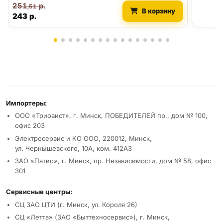
251
р.
,51
В корзину
243
р.
Реквизиты и условия
Импортеры:
ООО «Триовист», г. Минск, ПОБЕДИТЕЛЕЙ пр., дом № 100,
офис 203
Электросервис и КО ООО, 220012, Минск,
ул. Чернышевского, 10А, ком. 412А3
ЗАО «Патио», г. Минск, пр. Независимости, дом № 58, офис
301
Сервисные центры:
СЦ ЗАО ЦТИ (г. Минск, ул. Короля 26)
СЦ «Летта» (ЗАО «Быттехносервис»), г. Минск,