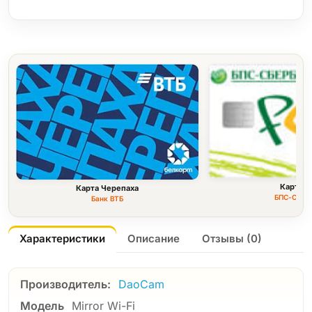
Карта F
Карта Черепаха
БПС-Сбер
Банк ВТБ
Характеристики
Описание
Отзывы (0)
Производитель:
DaoCam
Модель
Mirror Wi-Fi