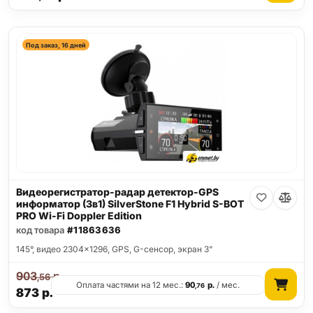
Под заказ, 16 дней
Видеорегистратор-радар детектор-GPS
информатор (3в1) SilverStone F1 Hybrid S-BOT
PRO Wi-Fi Doppler Edition
код товара
#11863636
145°, видео 2304x1296, GPS, G-сенсор, экран 3"
903
р.
,56
Оплата частями на 12 мес.:
90
р.
/ мес.
,76
873
р.