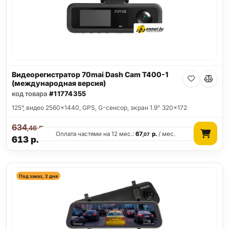
Видеорегистратор 70mai Dash Cam T400-1
(международная версия)
код товара
#11774355
125°, видео 2560x1440, GPS, G-сенсор, экран 1.9" 320x172
634
р.
,46
Оплата частями на 12 мес.:
67
р.
/ мес.
,07
613
р.
Под заказ, 2 дня