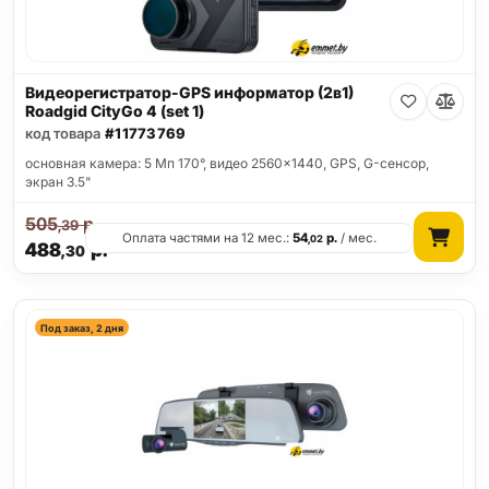
Видеорегистратор-GPS информатор (2в1)
Roadgid CityGo 4 (set 1)
код товара
#11773769
основная камера: 5 Мп 170°, видео 2560x1440, GPS, G-сенсор,
экран 3.5"
505
р.
,39
Оплата частями на 12 мес.:
54
р.
/ мес.
,02
488
р.
,30
Под заказ, 2 дня