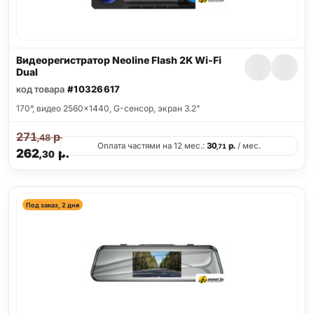
Видеорегистратор Neoline Flash 2K Wi-Fi
Dual
код товара
#10326617
170°, видео 2560x1440, G-сенсор, экран 3.2"
271
р.
,48
Оплата частями на 12 мес.:
30
р.
/ мес.
,71
262
р.
,30
Под заказ, 2 дня