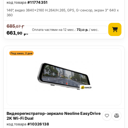
код товара
#11774351
146°, видео 3840x2160 H.264/H.265, GPS, G-сенсор, экран 3" 640 x
360
685
р.
,07
Оплата частями на 12 мес.:
73
р.
/ мес.
,10
661
р.
,90
Под заказ, 2 дня
Видеорегистратор-зеркало Neoline EasyDrive
2K Wi-Fi Dual
код товара
#10326138