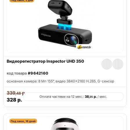
Под заказ, 2 дня
Видеорегистратор Inspector UHD 350
код товара
#9642160
основная камера: 8 Мп 155°, видео 3840x2160 H.265, G-сенсор
339
р.
,48
Оплата частями на 12 мес.:
38
р.
/ мес.
,25
328
р.
Под заказ, 16 дней