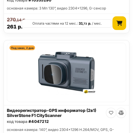
код товара
#10355290
основная камера: 3 Мп 130°, видео 2304x1296, G-сенсор
270
р.
,14
Оплата частями на 12 мес.:
31
р.
/ мес.
,73
261
р.
Под заказ, 2 дня
Видеорегистратор-GPS информатор (2в1)
SilverStone F1 CityScanner
код товара
#4047212
основная камера: 140°, видео 2304x1296 H.264/MOV, GPS, G-