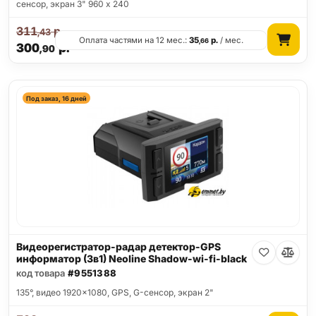
сенсор, экран 3" 960 x 240
311
р.
,43
Оплата частями на 12 мес.:
35
р.
/ мес.
,66
300
р.
,90
Под заказ, 16 дней
Видеорегистратор-радар детектор-GPS
информатор (3в1) Neoline Shadow-wi-fi-black
код товара
#9551388
135°, видео 1920x1080, GPS, G-сенсор, экран 2"