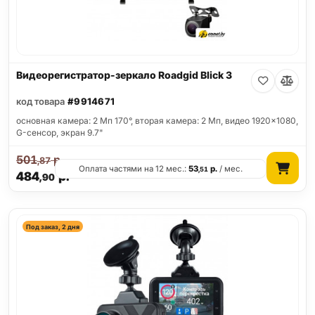
Видеорегистратор-зеркало Roadgid Blick 3
код товара
#9914671
основная камера: 2 Мп 170°, вторая камера: 2 Мп, видео 1920x1080,
G-сенсор, экран 9.7"
501
р.
,87
Оплата частями на 12 мес.:
53
р.
/ мес.
,51
484
р.
,90
Под заказ, 2 дня