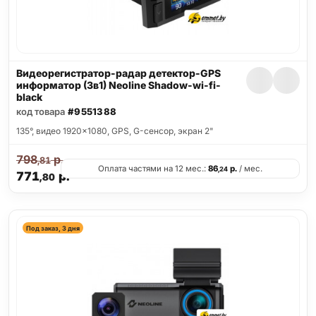
Видеорегистратор-радар детектор-GPS
информатор (3в1) Neoline Shadow-wi-fi-
black
код товара
#9551388
135°, видео 1920x1080, GPS, G-сенсор, экран 2"
798
р.
,81
Оплата частями на 12 мес.:
86
р.
/ мес.
,24
771
р.
,80
Под заказ, 3 дня