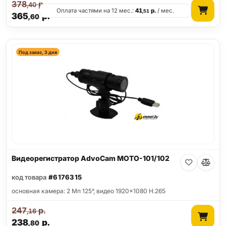
378
р.
,40
Оплата частями на 12 мес.:
41
р.
/ мес.
,51
365
р.
,60
Под заказ, 3 дня
Видеорегистратор AdvoCam MOTO-101/102
код товара
#6176315
основная камера: 2 Мп 125°, видео 1920x1080 H.265
247
р.
,16
238
р.
,80