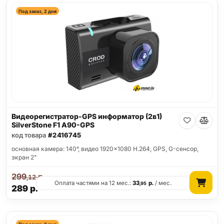
Под заказ, 2 дня
Видеорегистратор-GPS информатор (2в1)
SilverStone F1 A90-GPS
код товара
#2416745
основная камера: 140°, видео 1920x1080 H.264, GPS, G-сенсор,
экран 2"
299
р.
,12
Оплата частями на 12 мес.:
33
р.
/ мес.
,95
289
р.