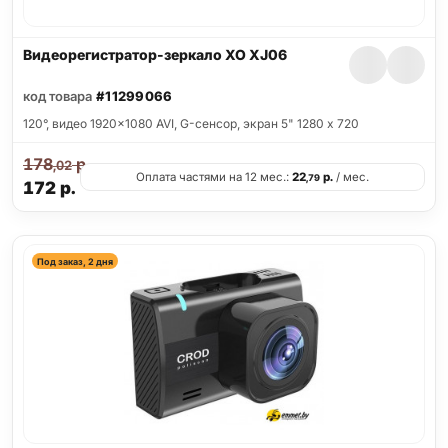
Видеорегистратор-зеркало XO XJ06
код товара
#11299066
120°, видео 1920x1080 AVI, G-сенсор, экран 5" 1280 x 720
178
р.
,02
Оплата частями на 12 мес.:
22
р.
/ мес.
,79
172
р.
Под заказ, 2 дня