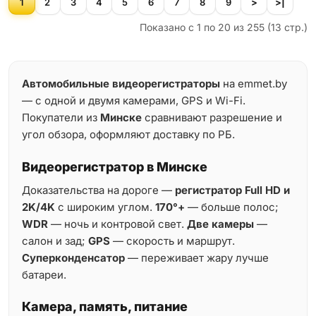
1
2
3
4
5
6
7
8
9
>
>|
Показано с 1 по 20 из 255 (13 стр.)
Автомобильные видеорегистраторы
на emmet.by
— с одной и двумя камерами, GPS и Wi-Fi.
Покупатели из
Минске
сравнивают разрешение и
угол обзора, оформляют доставку по РБ.
Видеорегистратор в Минске
Доказательства на дороге —
регистратор Full HD и
2K/4K
с широким углом.
170°+
— больше полос;
WDR
— ночь и контровой свет.
Две камеры
—
салон и зад;
GPS
— скорость и маршрут.
Суперконденсатор
— переживает жару лучше
батареи.
Камера, память, питание