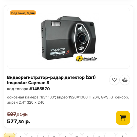
Под заказ, 3 дня
Видеорегистратор-радар детектор (2в1)
Inspector Cayman S
код товара
#1455570
основная камера: 1/3" 130°, видео 1920x1080 H.264, GPS, G-сенсор,
экран 2.4" 320 x 240
597
р.
,51
577
р.
,30