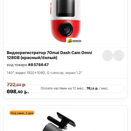
Видеорегистратор 70mai Dash Cam Omni
128GB (красный/белый)
код товара
#8578647
140°, видео 1920x1080, G-сенсор, экран 1.2"
722
р.
,84
Оплата частями на 12 мес.:
76
р.
/ мес.
,18
698
р.
,40
Под заказ, 2 дня