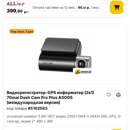
413
р.
,79
Оплата частями на 12 мес.:
44
р.
/ мес.
,18
399
р.
,80
Под заказ, 2 дня
Видеорегистратор-GPS информатор (2в1)
70mai Dash Cam Pro Plus A500S
(международная версия)
код товара
#5102583
основная камера: 5 Мп 140°, видео 2592x1944 H.264/H.265, GPS, G-
сенсор, экран 2" 480 x 360