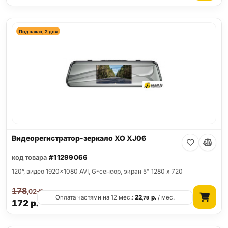
Под заказ, 2 дня
Видеорегистратор-зеркало XO XJ06
код товара
#11299066
120°, видео 1920x1080 AVI, G-сенсор, экран 5" 1280 x 720
178
р.
,02
Оплата частями на 12 мес.:
22
р.
/ мес.
,79
172
р.