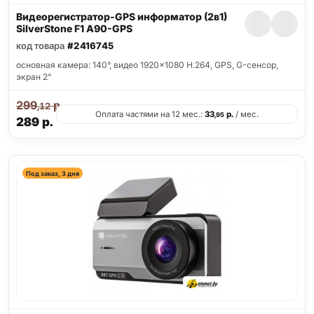
Видеорегистратор-GPS информатор (2в1)
SilverStone F1 A90-GPS
код товара
#2416745
основная камера: 140°, видео 1920x1080 H.264, GPS, G-сенсор,
экран 2"
299
р.
,12
Оплата частями на 12 мес.:
33
р.
/ мес.
,95
289
р.
Под заказ, 3 дня