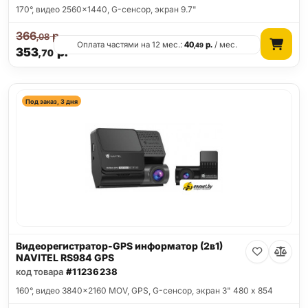
170°, видео 2560x1440, G-сенсор, экран 9.7"
366
р.
,08
Оплата частями на 12 мес.:
40
р.
/ мес.
,49
353
р.
,70
Под заказ, 3 дня
Видеорегистратор-GPS информатор (2в1)
NAVITEL RS984 GPS
код товара
#11236238
160°, видео 3840x2160 MOV, GPS, G-сенсор, экран 3" 480 x 854