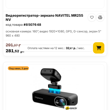
Видеорегистратор-зеркало NAVITEL MR255
NV
код товара
#8507648
основная камера: 160°, видео 1920x1080, GPS, G-сенсор, экран 5"
960 x 480
291
р.
,37
Оплата частями на 12 мес.:
32
р.
/ мес.
,87
281
р.
,52
Под заказ, 2 дня