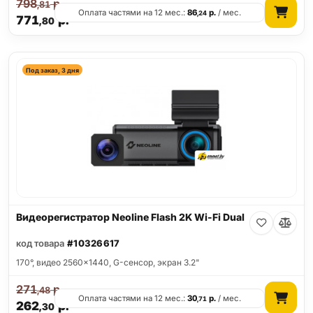
798
р.
,81
Оплата частями на 12 мес.:
86
р.
/ мес.
,24
771
р.
,80
Под заказ, 3 дня
Видеорегистратор Neoline Flash 2K Wi-Fi Dual
код товара
#10326617
170°, видео 2560x1440, G-сенсор, экран 3.2"
271
р.
,48
Оплата частями на 12 мес.:
30
р.
/ мес.
,71
262
р.
,30