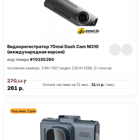
Видеорегистратор 70mai Dash Cam M310
(международная версия)
код товара
#10355290
основная камера: 3 Мп 130°, видео 2304x1296, G-сенсор
270
р.
,14
Оплата частями на 12 мес.:
31
р.
/ мес.
,73
261
р.
Под заказ, 2 дня