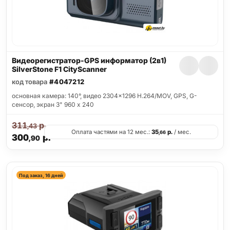
Видеорегистратор-GPS информатор (2в1)
SilverStone F1 CityScanner
код товара
#4047212
основная камера: 140°, видео 2304x1296 H.264/MOV, GPS, G-
сенсор, экран 3" 960 x 240
311
р.
,43
Оплата частями на 12 мес.:
35
р.
/ мес.
,66
300
р.
,90
Под заказ, 16 дней