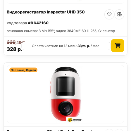
Видеорегистратор Inspector UHD 350
код товара
#9642160
основная камера: 8 Мп 155°, видео 3840x2160 H.265, G-сенсор
339
р.
,48
Оплата частями на 12 мес.:
38
р.
/ мес.
,25
328
р.
Под заказ, 16 дней