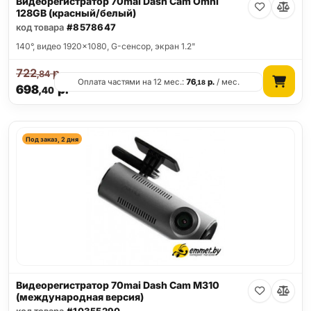
Видеорегистратор 70mai Dash Cam Omni
128GB (красный/белый)
код товара
#8578647
140°, видео 1920x1080, G-сенсор, экран 1.2"
722
р.
,84
Оплата частями на 12 мес.:
76
р.
/ мес.
,18
698
р.
,40
Под заказ, 2 дня
Видеорегистратор 70mai Dash Cam M310
(международная версия)