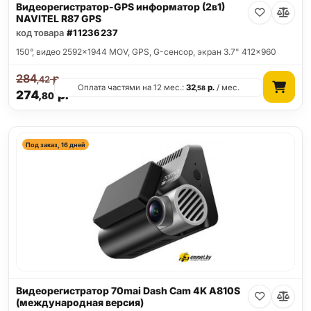
Видеорегистратор-GPS информатор (2в1)
NAVITEL R87 GPS
код товара
#11236237
150°, видео 2592x1944 MOV, GPS, G-сенсор, экран 3.7" 412x960
284
р.
,42
Оплата частями на 12 мес.:
32
р.
/ мес.
,58
274
р.
,80
Под заказ, 16 дней
Видеорегистратор 70mai Dash Cam 4K A810S
(международная версия)