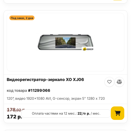
Под заказ, 2 дня
Видеорегистратор-зеркало XO XJ06
код товара
#11299066
120°, видео 1920x1080 AVI, G-сенсор, экран 5" 1280 x 720
178
р.
,02
Оплата частями на 12 мес.:
22
р.
/ мес.
,79
172
р.