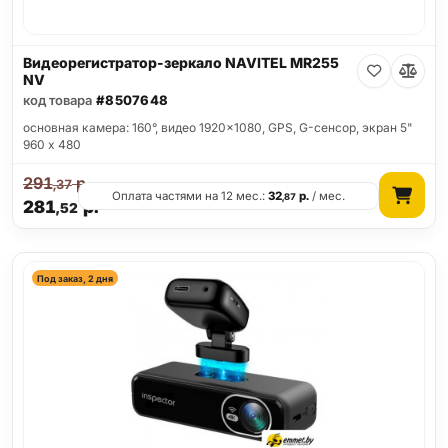
Видеорегистратор-зеркало NAVITEL MR255
NV
код товара
#8507648
основная камера: 160°, видео 1920x1080, GPS, G-сенсор, экран 5"
960 x 480
291
р.
,37
Оплата частями на 12 мес.:
32
р.
/ мес.
,87
281
р.
,52
Под заказ, 2 дня