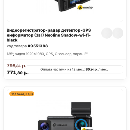
Видеорегистратор-радар детектор-GPS
информатор (3в1) Neoline Shadow-wi-fi-
black
код товара
#9551388
135°, видео 1920x1080, GPS, G-сенсор, экран 2"
798
р.
,81
Оплата частями на 12 мес.:
86
р.
/ мес.
,24
771
р.
,80
Под заказ, 3 дня