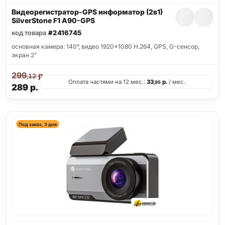
Видеорегистратор-GPS информатор (2в1)
SilverStone F1 A90-GPS
код товара
#2416745
основная камера: 140°, видео 1920x1080 H.264, GPS, G-сенсор,
экран 2"
299
р.
,12
Оплата частями на 12 мес.:
33
р.
/ мес.
,95
289
р.
Под заказ, 3 дня