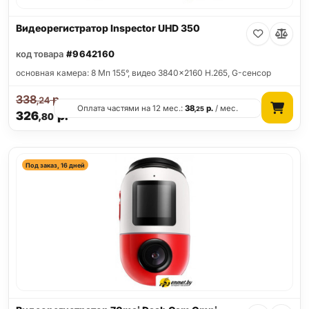
Видеорегистратор Inspector UHD 350
код товара
#9642160
основная камера: 8 Мп 155°, видео 3840x2160 H.265, G-сенсор
338
р.
,24
Оплата частями на 12 мес.:
38
р.
/ мес.
,25
326
р.
,80
Под заказ, 16 дней