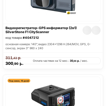
Видеорегистратор-GPS информатор (2в1)
SilverStone F1 CityScanner
код товара
#4047212
основная камера: 140°, видео 2304x1296 H.264/MOV, GPS, G-
сенсор, экран 3" 960 x 240
311
р.
,43
Оплата частями на 12 мес.:
35
р.
/ мес.
,66
300
р.
,90
Под заказ, 16 дней