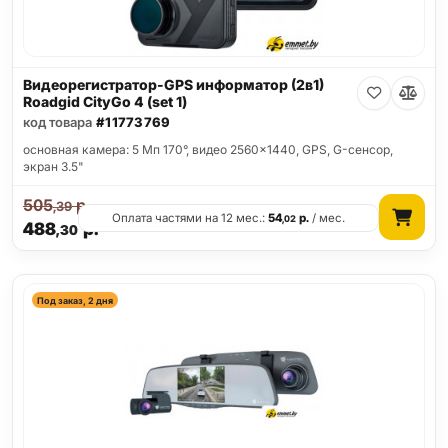
Видеорегистратор-GPS информатор (2в1)
Roadgid CityGo 4 (set 1)
код товара
#11773769
основная камера: 5 Мп 170°, видео 2560x1440, GPS, G-сенсор,
экран 3.5"
505
р.
,39
Оплата частями на 12 мес.:
54
р.
/ мес.
,02
488
р.
,30
Под заказ, 2 дня