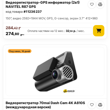
Видеорегистратор-GPS информатор (2в1)
NAVITEL R87 GPS
код товара
#11236237
150°, видео 2592x1944 MOV, GPS, G-сенсор, экран 3.7" 412x960
284
р.
,42
Оплата частями на 12 мес.:
32
р.
/ мес.
,58
274
р.
,80
Под заказ, 16 дней
Видеорегистратор 70mai Dash Cam 4K A810S
(международная версия)