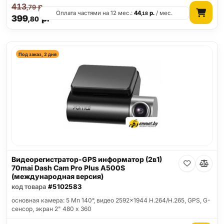
413
р.
,79
Оплата частями на 12 мес.:
44
р.
/ мес.
,18
399
р.
,80
Под заказ, 2 дня
Видеорегистратор-GPS информатор (2в1)
70mai Dash Cam Pro Plus A500S
(международная версия)
код товара
#5102583
основная камера: 5 Мп 140°, видео 2592x1944 H.264/H.265, GPS, G-
сенсор, экран 2" 480 x 360