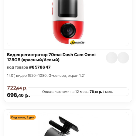
Видеорегистратор 70mai Dash Cam Omni
128GB (красный/белый)
код товара
#8578647
140°, видео 1920x1080, G-сенсор, экран 1.2"
722
р.
,84
Оплата частями на 12 мес.:
76
р.
/ мес.
,18
698
р.
,40
Под заказ, 2 дня