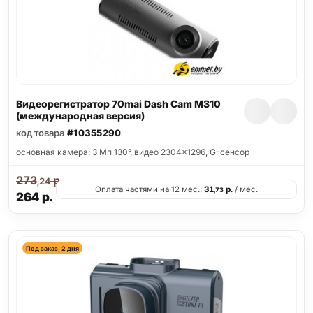
Видеорегистратор 70mai Dash Cam M310
(международная версия)
код товара
#10355290
основная камера: 3 Мп 130°, видео 2304x1296, G-сенсор
273
р.
,24
Оплата частями на 12 мес.:
31
р.
/ мес.
,73
264
р.
Под заказ, 2 дня