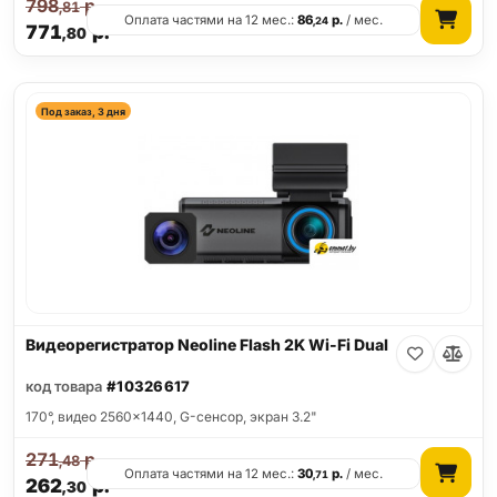
798
р.
,81
Оплата частями на 12 мес.:
86
р.
/ мес.
,24
771
р.
,80
Под заказ, 3 дня
Видеорегистратор Neoline Flash 2K Wi-Fi Dual
код товара
#10326617
170°, видео 2560x1440, G-сенсор, экран 3.2"
271
р.
,48
Оплата частями на 12 мес.:
30
р.
/ мес.
,71
262
р.
,30