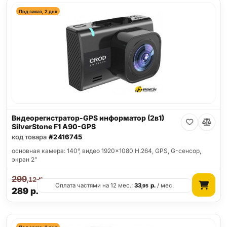
Под заказ, 2 дня
Видеорегистратор-GPS информатор (2в1)
SilverStone F1 A90-GPS
код товара
#2416745
основная камера: 140°, видео 1920x1080 H.264, GPS, G-сенсор,
экран 2"
299
р.
,12
Оплата частями на 12 мес.:
33
р.
/ мес.
,95
289
р.