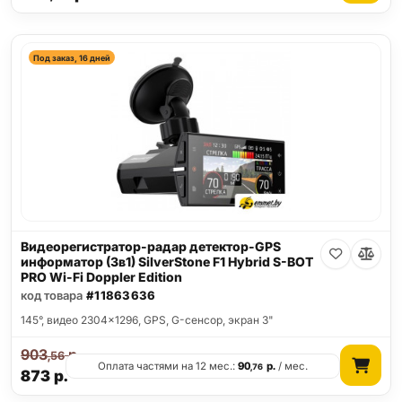
Под заказ, 16 дней
Видеорегистратор-радар детектор-GPS
информатор (3в1) SilverStone F1 Hybrid S-BOT
PRO Wi-Fi Doppler Edition
код товара
#11863636
145°, видео 2304x1296, GPS, G-сенсор, экран 3"
903
р.
,56
Оплата частями на 12 мес.:
90
р.
/ мес.
,76
873
р.