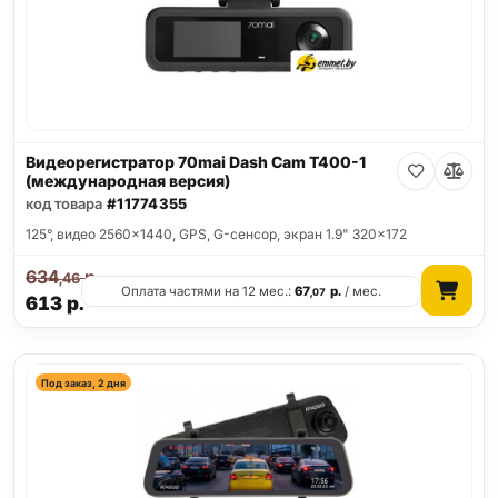
Видеорегистратор 70mai Dash Cam T400-1
(международная версия)
код товара
#11774355
125°, видео 2560x1440, GPS, G-сенсор, экран 1.9" 320x172
634
р.
,46
Оплата частями на 12 мес.:
67
р.
/ мес.
,07
613
р.
Под заказ, 2 дня