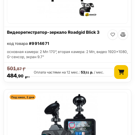
Видеорегистратор-зеркало Roadgid Blick 3
код товара
#9914671
основная камера: 2 Мп 170°, вторая камера: 2 Мп, видео 1920x1080,
G-сенсор, экран 9.7"
501
р.
,87
Оплата частями на 12 мес.:
53
р.
/ мес.
,51
484
р.
,90
Под заказ, 2 дня