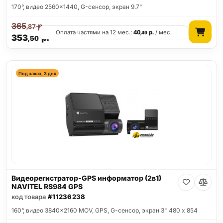
170°, видео 2560x1440, G-сенсор, экран 9.7"
365
р.
,87
Оплата частями на 12 мес.:
40
р.
/ мес.
,49
353
р.
,50
Под заказ, 3 дня
Видеорегистратор-GPS информатор (2в1)
NAVITEL RS984 GPS
код товара
#11236238
160°, видео 3840x2160 MOV, GPS, G-сенсор, экран 3" 480 x 854