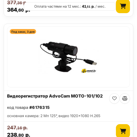
377
р.
,36
Оплата частями на 12 мес.:
41
р.
/ мес.
,51
364
р.
,60
Под заказ, 3 дня
Видеорегистратор AdvoCam MOTO-101/102
код товара
#6176315
основная камера: 2 Мп 125°, видео 1920x1080 H.265
247
р.
,16
238
р.
,80