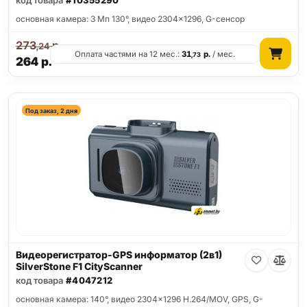
код товара
#10355290
основная камера: 3 Мп 130°, видео 2304x1296, G-сенсор
273
р.
,24
Оплата частями на 12 мес.:
31
р.
/ мес.
,73
264
р.
Под заказ, 2 дня
Видеорегистратор-GPS информатор (2в1)
SilverStone F1 CityScanner
код товара
#4047212
основная камера: 140°, видео 2304x1296 H.264/MOV, GPS, G-