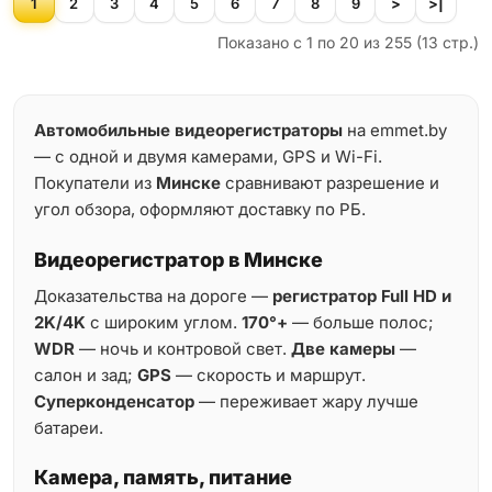
1
2
3
4
5
6
7
8
9
>
>|
Показано с 1 по 20 из 255 (13 стр.)
Автомобильные видеорегистраторы
на emmet.by
— с одной и двумя камерами, GPS и Wi-Fi.
Покупатели из
Минске
сравнивают разрешение и
угол обзора, оформляют доставку по РБ.
Видеорегистратор в Минске
Доказательства на дороге —
регистратор Full HD и
2K/4K
с широким углом.
170°+
— больше полос;
WDR
— ночь и контровой свет.
Две камеры
—
салон и зад;
GPS
— скорость и маршрут.
Суперконденсатор
— переживает жару лучше
батареи.
Камера, память, питание