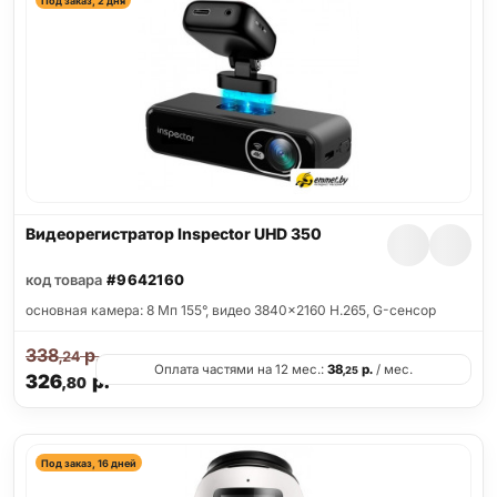
Под заказ, 2 дня
Видеорегистратор Inspector UHD 350
код товара
#9642160
основная камера: 8 Мп 155°, видео 3840x2160 H.265, G-сенсор
338
р.
,24
Оплата частями на 12 мес.:
38
р.
/ мес.
,25
326
р.
,80
Под заказ, 16 дней