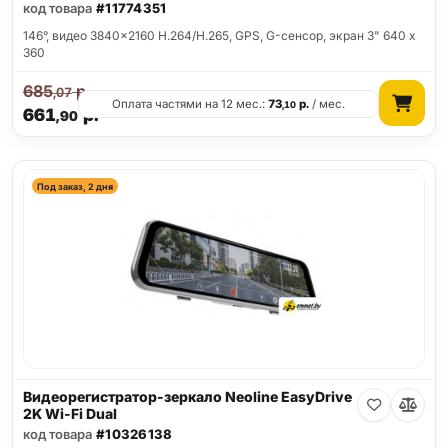
код товара
#11774351
146°, видео 3840x2160 H.264/H.265, GPS, G-сенсор, экран 3" 640 x
360
685
р.
,07
Оплата частями на 12 мес.:
73
р.
/ мес.
,10
661
р.
,90
Под заказ, 2 дня
Видеорегистратор-зеркало Neoline EasyDrive
2K Wi-Fi Dual
код товара
#10326138