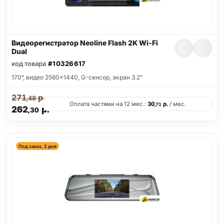
Видеорегистратор Neoline Flash 2K Wi-Fi
Dual
код товара
#10326617
170°, видео 2560x1440, G-сенсор, экран 3.2"
271
р.
,48
Оплата частями на 12 мес.:
30
р.
/ мес.
,71
262
р.
,30
Под заказ, 2 дня