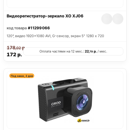
Видеорегистратор-зеркало XO XJ06
код товара
#11299066
120°, видео 1920x1080 AVI, G-сенсор, экран 5" 1280 x 720
178
р.
,02
Оплата частями на 12 мес.:
22
р.
/ мес.
,79
172
р.
Под заказ, 2 дня