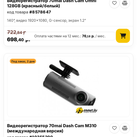
Видеорегистратор 70mai Dash Cam Omni
128GB (красный/белый)
код товара
#8578647
140°, видео 1920x1080, G-сенсор, экран 1.2"
722
р.
,84
Оплата частями на 12 мес.:
76
р.
/ мес.
,18
698
р.
,40
Под заказ, 2 дня
Видеорегистратор 70mai Dash Cam M310
(международная версия)