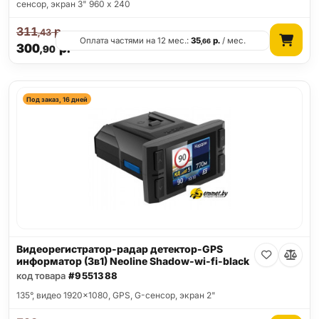
сенсор, экран 3" 960 x 240
311
р.
,43
Оплата частями на 12 мес.:
35
р.
/ мес.
,66
300
р.
,90
Под заказ, 16 дней
Видеорегистратор-радар детектор-GPS
информатор (3в1) Neoline Shadow-wi-fi-black
код товара
#9551388
135°, видео 1920x1080, GPS, G-сенсор, экран 2"