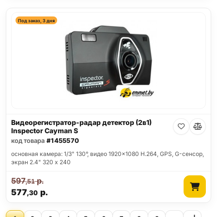
Под заказ, 3 дня
Видеорегистратор-радар детектор (2в1)
Inspector Cayman S
код товара
#1455570
основная камера: 1/3" 130°, видео 1920x1080 H.264, GPS, G-сенсор,
экран 2.4" 320 x 240
597
р.
,51
577
р.
,30