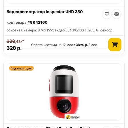
Видеорегистратор Inspector UHD 350
код товара
#9642160
основная камера: 8 Мп 155°, видео 3840x2160 H.265, G-сенсор
339
р.
,48
Оплата частями на 12 мес.:
38
р.
/ мес.
,25
328
р.
Под заказ, 2 дня