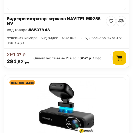
Видеорегистратор-зеркало NAVITEL MR255
NV
код товара
#8507648
основная камера: 160°, видео 1920x1080, GPS, G-сенсор, экран 5"
960 x 480
291
р.
,37
Оплата частями на 12 мес.:
32
р.
/ мес.
,87
281
р.
,52
Под заказ, 2 дня