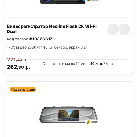
Видеорегистратор Neoline Flash 2K Wi-Fi
Dual
код товара
#10326617
170°, видео 2560x1440, G-сенсор, экран 3.2"
271
р.
,48
Оплата частями на 12 мес.:
30
р.
/ мес.
,71
262
р.
,30
Под заказ, 2 дня