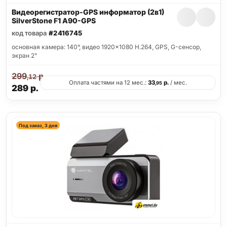
Видеорегистратор-GPS информатор (2в1)
SilverStone F1 A90-GPS
код товара
#2416745
основная камера: 140°, видео 1920x1080 H.264, GPS, G-сенсор,
экран 2"
299
р.
,12
Оплата частями на 12 мес.:
33
р.
/ мес.
,95
289
р.
Под заказ, 3 дня