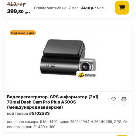
413
р.
,79
Оплата частями на 12 мес.:
44
р.
/ мес.
,18
399
р.
,80
Под заказ, 2 дня
Видеорегистратор-GPS информатор (2в1)
70mai Dash Cam Pro Plus A500S
(международная версия)
код товара
#5102583
основная камера: 5 Мп 140°, видео 2592x1944 H.264/H.265, GPS, G-
сенсор, экран 2" 480 x 360