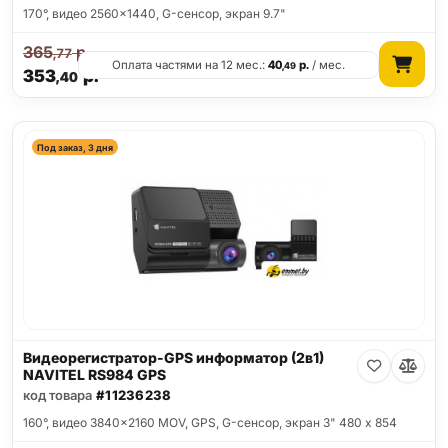
170°, видео 2560x1440, G-сенсор, экран 9.7"
365
р.
,77
Оплата частями на 12 мес.:
40
р.
/ мес.
,49
353
р.
,40
Под заказ, 3 дня
Видеорегистратор-GPS информатор (2в1)
NAVITEL RS984 GPS
код товара
#11236238
160°, видео 3840x2160 MOV, GPS, G-сенсор, экран 3" 480 x 854