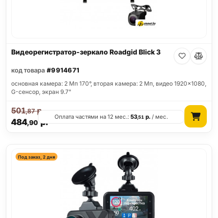
Видеорегистратор-зеркало Roadgid Blick 3
код товара
#9914671
основная камера: 2 Мп 170°, вторая камера: 2 Мп, видео 1920x1080,
G-сенсор, экран 9.7"
501
р.
,87
Оплата частями на 12 мес.:
53
р.
/ мес.
,51
484
р.
,90
Под заказ, 2 дня