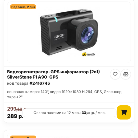
Под заказ, 2 дня
Видеорегистратор-GPS информатор (2в1)
SilverStone F1 A90-GPS
код товара
#2416745
основная камера: 140°, видео 1920x1080 H.264, GPS, G-сенсор,
экран 2"
299
р.
,12
Оплата частями на 12 мес.:
33
р.
/ мес.
,95
289
р.