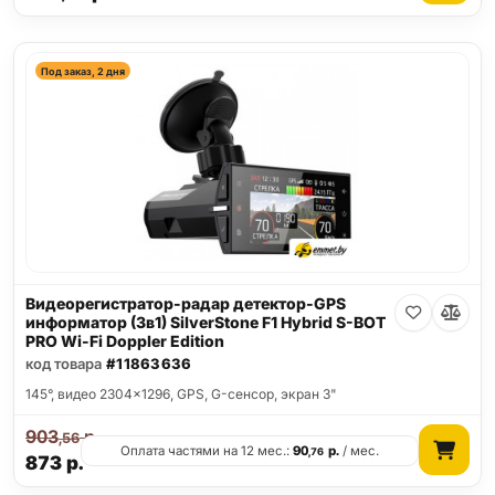
Под заказ, 2 дня
Видеорегистратор-радар детектор-GPS
информатор (3в1) SilverStone F1 Hybrid S-BOT
PRO Wi-Fi Doppler Edition
код товара
#11863636
145°, видео 2304x1296, GPS, G-сенсор, экран 3"
903
р.
,56
Оплата частями на 12 мес.:
90
р.
/ мес.
,76
873
р.