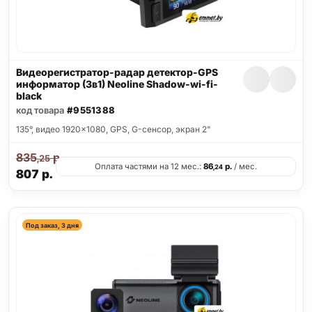
Видеорегистратор-радар детектор-GPS
информатор (3в1) Neoline Shadow-wi-fi-
black
код товара
#9551388
135°, видео 1920x1080, GPS, G-сенсор, экран 2"
835
р.
,25
Оплата частями на 12 мес.:
86
р.
/ мес.
,24
807
р.
Под заказ, 3 дня