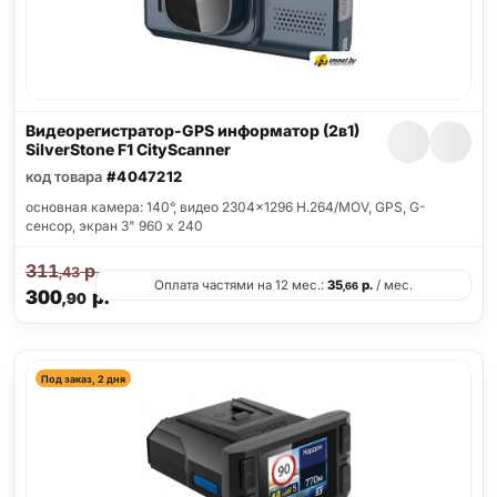
Видеорегистратор-GPS информатор (2в1)
SilverStone F1 CityScanner
код товара
#4047212
основная камера: 140°, видео 2304x1296 H.264/MOV, GPS, G-
сенсор, экран 3" 960 x 240
311
р.
,43
Оплата частями на 12 мес.:
35
р.
/ мес.
,66
300
р.
,90
Под заказ, 2 дня