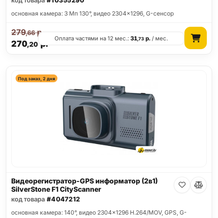
код товара
#10355290
основная камера: 3 Мп 130°, видео 2304x1296, G-сенсор
279
р.
,66
Оплата частями на 12 мес.:
31
р.
/ мес.
,73
270
р.
,20
Под заказ, 2 дня
Видеорегистратор-GPS информатор (2в1)
SilverStone F1 CityScanner
код товара
#4047212
основная камера: 140°, видео 2304x1296 H.264/MOV, GPS, G-