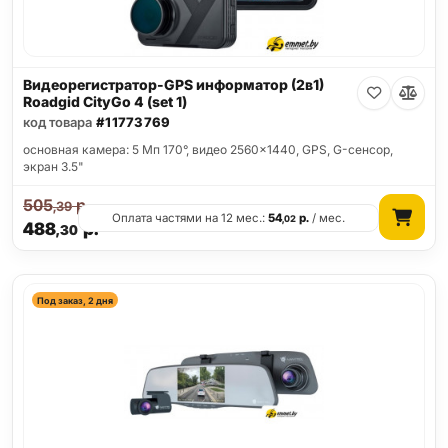
Видеорегистратор-GPS информатор (2в1)
Roadgid CityGo 4 (set 1)
код товара
#11773769
основная камера: 5 Мп 170°, видео 2560x1440, GPS, G-сенсор,
экран 3.5"
505
р.
,39
Оплата частями на 12 мес.:
54
р.
/ мес.
,02
488
р.
,30
Под заказ, 2 дня