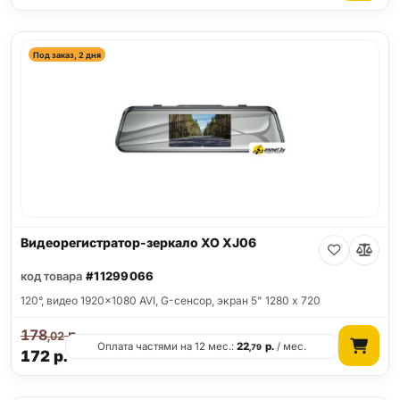
Под заказ, 2 дня
Видеорегистратор-зеркало XO XJ06
код товара
#11299066
120°, видео 1920x1080 AVI, G-сенсор, экран 5" 1280 x 720
178
р.
,02
Оплата частями на 12 мес.:
22
р.
/ мес.
,79
172
р.