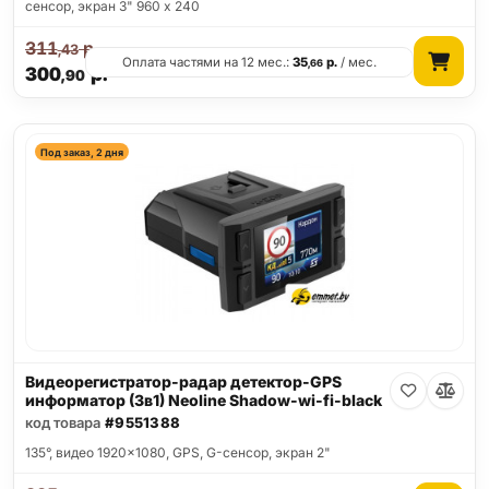
сенсор, экран 3" 960 x 240
311
р.
,43
Оплата частями на 12 мес.:
35
р.
/ мес.
,66
300
р.
,90
Под заказ, 2 дня
Видеорегистратор-радар детектор-GPS
информатор (3в1) Neoline Shadow-wi-fi-black
код товара
#9551388
135°, видео 1920x1080, GPS, G-сенсор, экран 2"