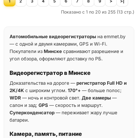
1
2
3
4
5
6
7
8
9
>
>|
Показано с 1 по 20 из 255 (13 стр.)
Автомобильные видеорегистраторы
на emmet.by
— с одной и двумя камерами, GPS и Wi-Fi.
Покупатели из
Минске
сравнивают разрешение и
угол обзора, оформляют доставку по РБ.
Видеорегистратор в Минске
Доказательства на дороге —
регистратор Full HD и
2K/4K
с широким углом.
170°+
— больше полос;
WDR
— ночь и контровой свет.
Две камеры
—
салон и зад;
GPS
— скорость и маршрут.
Суперконденсатор
— переживает жару лучше
батареи.
Камера, память, питание