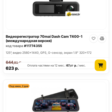
Видеорегистратор 70mai Dash Cam T400-1
(международная версия)
код товара
#11774355
125°, видео 2560x1440, GPS, G-сенсор, экран 1.9" 320x172
644
р.
,81
Оплата частями на 12 мес.:
67
р.
/ мес.
,07
623
р.
Под заказ, 2 дня