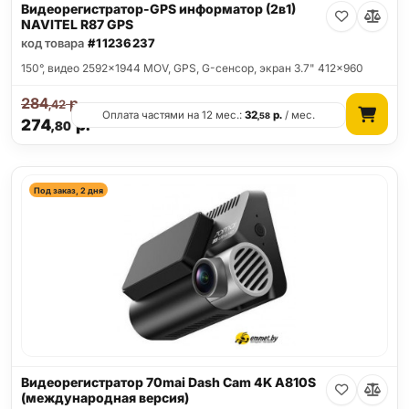
Видеорегистратор-GPS информатор (2в1)
NAVITEL R87 GPS
код товара
#11236237
150°, видео 2592x1944 MOV, GPS, G-сенсор, экран 3.7" 412x960
284
р.
,42
Оплата частями на 12 мес.:
32
р.
/ мес.
,58
274
р.
,80
Под заказ, 2 дня
Видеорегистратор 70mai Dash Cam 4K A810S
(международная версия)