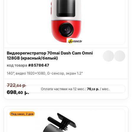
Видеорегистратор 70mai Dash Cam Omni
128GB (красный/белый)
код товара
#8578647
140°, видео 1920x1080, G-сенсор, экран 1.2"
722
р.
,84
Оплата частями на 12 мес.:
76
р.
/ мес.
,18
698
р.
,40
Под заказ, 2 дня