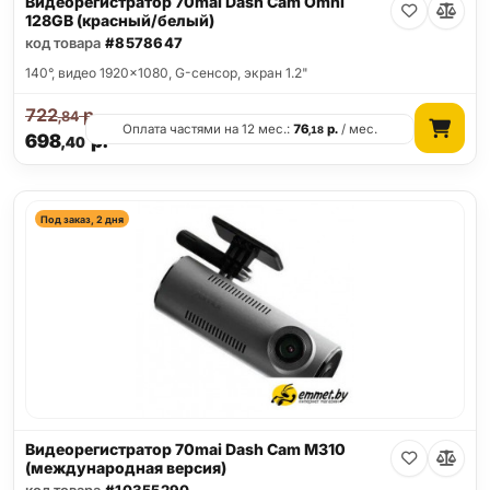
Видеорегистратор 70mai Dash Cam Omni
128GB (красный/белый)
код товара
#8578647
140°, видео 1920x1080, G-сенсор, экран 1.2"
722
р.
,84
Оплата частями на 12 мес.:
76
р.
/ мес.
,18
698
р.
,40
Под заказ, 2 дня
Видеорегистратор 70mai Dash Cam M310
(международная версия)