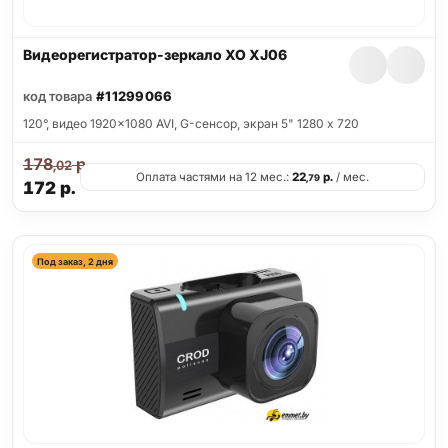
Видеорегистратор-зеркало XO XJ06
код товара
#11299066
120°, видео 1920x1080 AVI, G-сенсор, экран 5" 1280 x 720
178
р.
,02
Оплата частями на 12 мес.:
22
р.
/ мес.
,79
172
р.
Под заказ, 2 дня