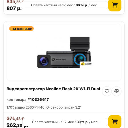
835
р.
,25
Оплата частями на 12 мес.:
86
р.
/ мес.
,24
807
р.
Под заказ, 3 дня
Видеорегистратор Neoline Flash 2K Wi-Fi Dual
код товара
#10326617
170°, видео 2560x1440, G-сенсор, экран 3.2"
271
р.
,48
Оплата частями на 12 мес.:
30
р.
/ мес.
,71
262
р.
,30