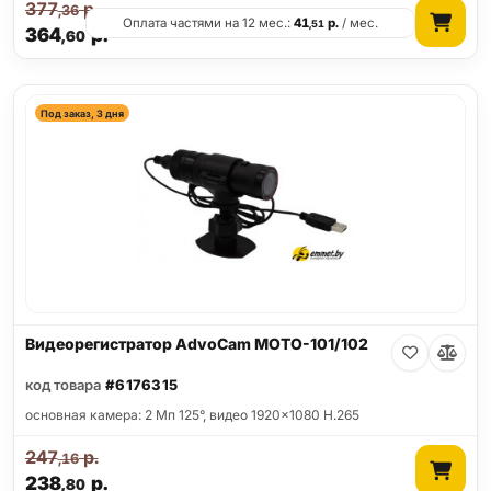
377
р.
,36
Оплата частями на 12 мес.:
41
р.
/ мес.
,51
364
р.
,60
Под заказ, 3 дня
Видеорегистратор AdvoCam MOTO-101/102
код товара
#6176315
основная камера: 2 Мп 125°, видео 1920x1080 H.265
247
р.
,16
238
р.
,80