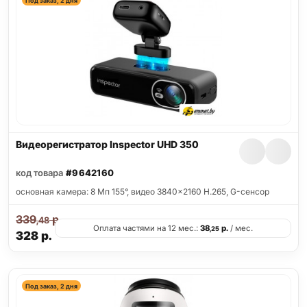
Под заказ, 2 дня
Видеорегистратор Inspector UHD 350
код товара
#9642160
основная камера: 8 Мп 155°, видео 3840x2160 H.265, G-сенсор
339
р.
,48
Оплата частями на 12 мес.:
38
р.
/ мес.
,25
328
р.
Под заказ, 2 дня