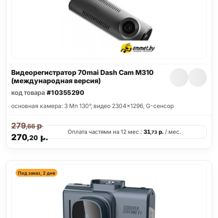
Видеорегистратор 70mai Dash Cam M310
(международная версия)
код товара
#10355290
основная камера: 3 Мп 130°, видео 2304x1296, G-сенсор
279
р.
,66
Оплата частями на 12 мес.:
31
р.
/ мес.
,73
270
р.
,20
Под заказ, 2 дня