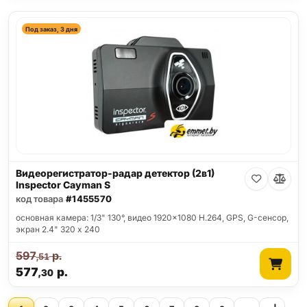
Под заказ, 3 дня
Видеорегистратор-радар детектор (2в1)
Inspector Cayman S
код товара
#1455570
основная камера: 1/3" 130°, видео 1920x1080 H.264, GPS, G-сенсор,
экран 2.4" 320 x 240
597
р.
,51
577
р.
,30