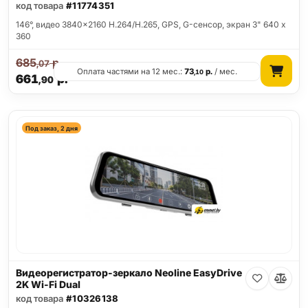
код товара
#11774351
146°, видео 3840x2160 H.264/H.265, GPS, G-сенсор, экран 3" 640 x
360
685
р.
,07
Оплата частями на 12 мес.:
73
р.
/ мес.
,10
661
р.
,90
Под заказ, 2 дня
Видеорегистратор-зеркало Neoline EasyDrive
2K Wi-Fi Dual
код товара
#10326138