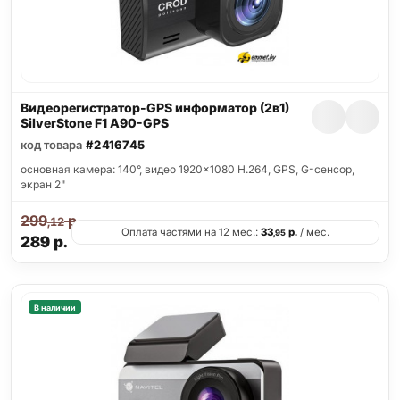
Видеорегистратор-GPS информатор (2в1)
SilverStone F1 A90-GPS
код товара
#2416745
основная камера: 140°, видео 1920x1080 H.264, GPS, G-сенсор,
экран 2"
299
р.
,12
Оплата частями на 12 мес.:
33
р.
/ мес.
,95
289
р.
В наличии