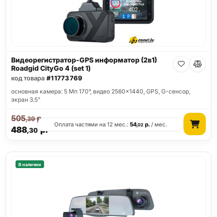
Видеорегистратор-GPS информатор (2в1)
Roadgid CityGo 4 (set 1)
код товара
#11773769
основная камера: 5 Мп 170°, видео 2560x1440, GPS, G-сенсор,
экран 3.5"
505
р.
,39
Оплата частями на 12 мес.:
54
р.
/ мес.
,02
488
р.
,30
В наличии