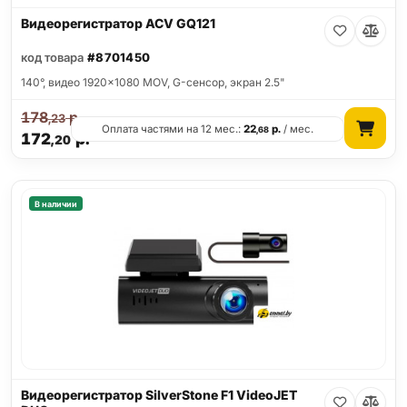
Видеорегистратор ACV GQ121
код товара
#8701450
140°, видео 1920x1080 MOV, G-сенсор, экран 2.5"
178
р.
,23
Оплата частями на 12 мес.:
22
р.
/ мес.
,68
172
р.
,20
В наличии
Видеорегистратор SilverStone F1 VideoJET