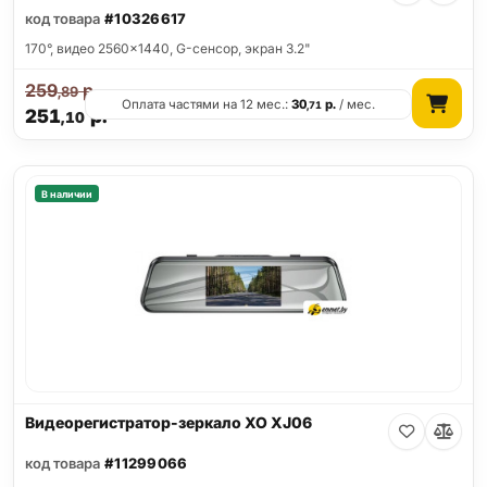
код товара
#10326617
170°, видео 2560x1440, G-сенсор, экран 3.2"
259
р.
,89
Оплата частями на 12 мес.:
30
р.
/ мес.
,71
251
р.
,10
В наличии
Видеорегистратор-зеркало XO XJ06
код товара
#11299066