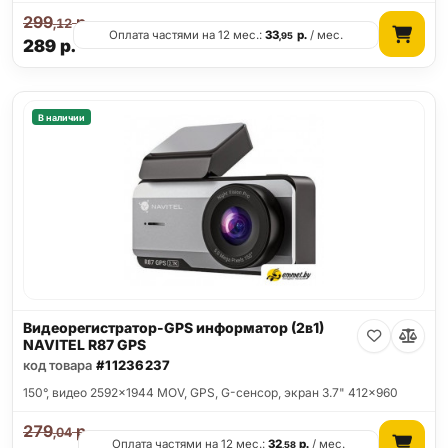
299
р.
,12
Оплата частями на 12 мес.:
33
р.
/ мес.
,95
289
р.
В наличии
Видеорегистратор-GPS информатор (2в1)
NAVITEL R87 GPS
код товара
#11236237
150°, видео 2592x1944 MOV, GPS, G-сенсор, экран 3.7" 412x960
279
р.
,04
Оплата частями на 12 мес.:
32
р.
/ мес.
,58