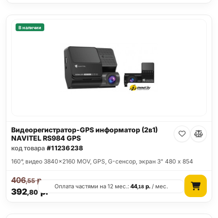
В наличии
Видеорегистратор-GPS информатор (2в1)
NAVITEL RS984 GPS
код товара
#11236238
160°, видео 3840x2160 MOV, GPS, G-сенсор, экран 3" 480 x 854
406
р.
,55
Оплата частями на 12 мес.:
44
р.
/ мес.
,18
392
р.
,80