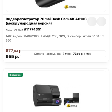
Видеорегистратор 70mai Dash Cam 4K A810S
(международная версия)
код товара
#11774351
146°, видео 3840x2160 H.264/H.265, GPS, G-сенсор, экран 3" 640 x
360
677
р.
,93
Оплата частями на 12 мес.:
73
р.
/ мес.
,06
655
р.
В наличии