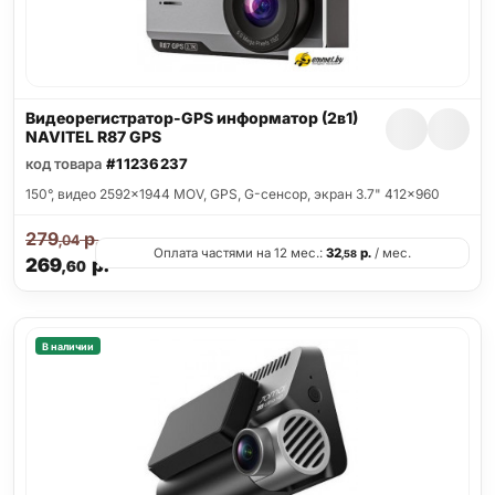
Видеорегистратор-GPS информатор (2в1)
NAVITEL R87 GPS
код товара
#11236237
150°, видео 2592x1944 MOV, GPS, G-сенсор, экран 3.7" 412x960
279
р.
,04
Оплата частями на 12 мес.:
32
р.
/ мес.
,58
269
р.
,60
В наличии