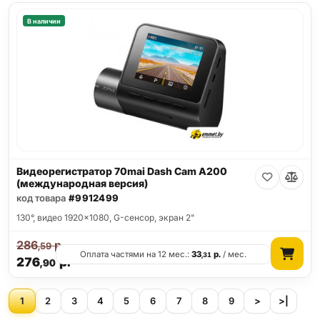
В наличии
Видеорегистратор 70mai Dash Cam A200
(международная версия)
код товара
#9912499
130°, видео 1920x1080, G-сенсор, экран 2"
286
р.
,59
Оплата частями на 12 мес.:
33
р.
/ мес.
,31
276
р.
,90
1
2
3
4
5
6
7
8
9
>
>|