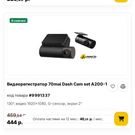
В наличии
Видеорегистратор 70mai Dash Cam set A200-1
код товара
#9991337
130°, видео 1920x1080, G-сенсор, экран 2"
459
р.
,54
Оплата частями на 12 мес.:
46
р.
/ мес.
,29
444
р.