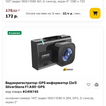
120°, видео 1920x1080 AVI, G-сенсор, экран 5" 1280 x 720
178
р.
,02
Оплата частями на 12 мес.:
22
р.
/ мес.
,79
172
р.
В наличии
Видеорегистратор-GPS информатор (2в1)
SilverStone F1 A90-GPS
код товара
#2416745
основная камера: 140°, видео 1920x1080 H.264, GPS, G-сенсор,
экран 2"