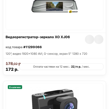
Видеорегистратор-зеркало XO XJ06
код товара
#11299066
120°, видео 1920x1080 AVI, G-сенсор, экран 5" 1280 x 720
178
р.
,02
Оплата частями на 12 мес.:
22
р.
/ мес.
,79
172
р.
В наличии