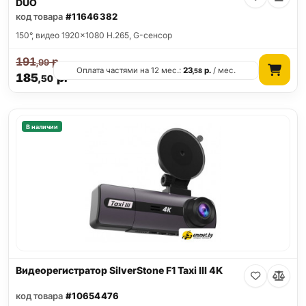
DUO
код товара
#11646382
150°, видео 1920x1080 H.265, G-сенсор
191
р.
,99
Оплата частями на 12 мес.:
23
р.
/ мес.
,58
185
р.
,50
В наличии
Видеорегистратор SilverStone F1 Taxi III 4K
код товара
#10654476