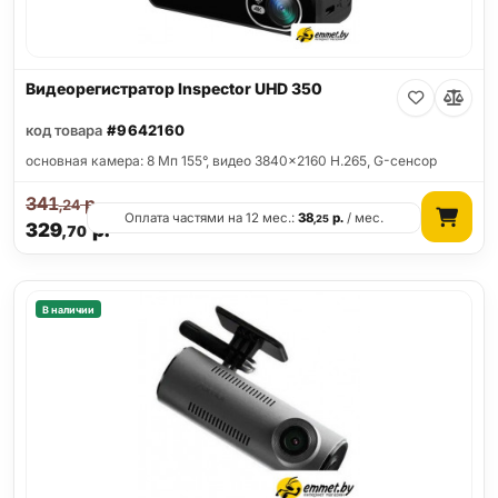
Видеорегистратор Inspector UHD 350
код товара
#9642160
основная камера: 8 Мп 155°, видео 3840x2160 H.265, G-сенсор
341
р.
,24
Оплата частями на 12 мес.:
38
р.
/ мес.
,25
329
р.
,70
В наличии