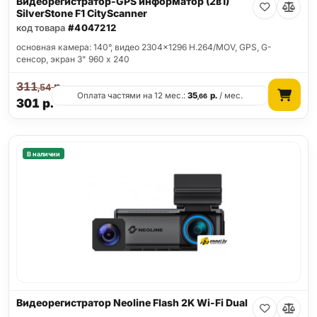
Видеорегистратор-GPS информатор (2в1)
SilverStone F1 CityScanner
код товара
#4047212
основная камера: 140°, видео 2304x1296 H.264/MOV, GPS, G-
сенсор, экран 3" 960 x 240
311
р.
,54
Оплата частями на 12 мес.:
35
р.
/ мес.
,66
301
р.
В наличии
Видеорегистратор Neoline Flash 2K Wi-Fi Dual