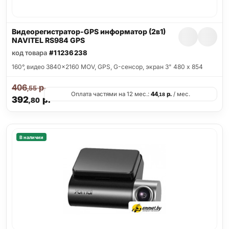
Видеорегистратор-GPS информатор (2в1)
NAVITEL RS984 GPS
код товара
#11236238
160°, видео 3840x2160 MOV, GPS, G-сенсор, экран 3" 480 x 854
406
р.
,55
Оплата частями на 12 мес.:
44
р.
/ мес.
,18
392
р.
,80
В наличии