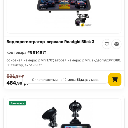
Видеорегистратор-зеркало Roadgid Blick 3
код товара
#9914671
основная камера: 2 Мп 170°, вторая камера: 2 Мп, видео 1920x1080,
G-сенсор, экран 9.7"
501
р.
,87
Оплата частями на 12 мес.:
53
р.
/ мес.
,51
484
р.
,90
В наличии