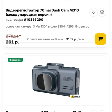
Видеорегистратор 70mai Dash Cam M310
(международная версия)
код товара
#10355290
основная камера: 3 Мп 130°, видео 2304x1296, G-сенсор
270
р.
,14
Оплата частями на 12 мес.:
31
р.
/ мес.
,73
261
р.
В наличии