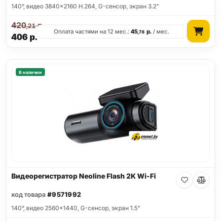
140°, видео 3840x2160 H.264, G-сенсор, экран 3.2"
420
р.
,21
Оплата частями на 12 мес.:
45
р.
/ мес.
,78
406
р.
В наличии
Видеорегистратор Neoline Flash 2K Wi-Fi
код товара
#9571992
140°, видео 2560x1440, G-сенсор, экран 1.5"