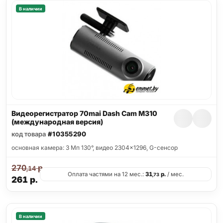
В наличии
Видеорегистратор 70mai Dash Cam M310
(международная версия)
код товара
#10355290
основная камера: 3 Мп 130°, видео 2304x1296, G-сенсор
270
р.
,14
Оплата частями на 12 мес.:
31
р.
/ мес.
,73
261
р.
В наличии