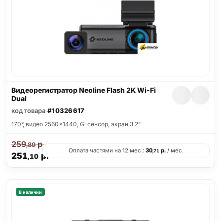
Видеорегистратор Neoline Flash 2K Wi-Fi
Dual
код товара
#10326617
170°, видео 2560x1440, G-сенсор, экран 3.2"
259
р.
,89
Оплата частями на 12 мес.:
30
р.
/ мес.
,71
251
р.
,10
В наличии