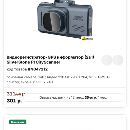
Видеорегистратор-GPS информатор (2в1)
SilverStone F1 CityScanner
код товара
#4047212
основная камера: 140°, видео 2304x1296 H.264/MOV, GPS, G-
сенсор, экран 3" 960 x 240
311
р.
,54
Оплата частями на 12 мес.:
35
р.
/ мес.
,66
301
р.
В наличии