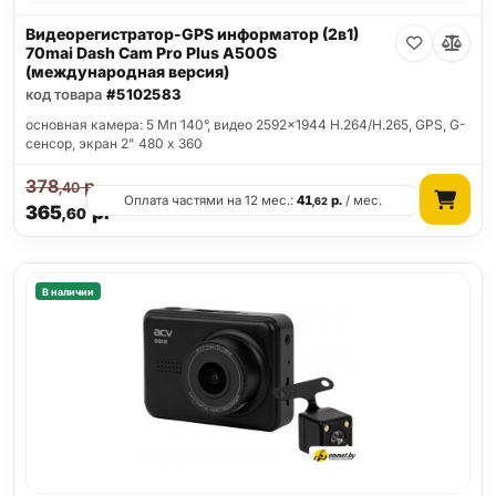
Видеорегистратор-GPS информатор (2в1)
70mai Dash Cam Pro Plus A500S
(международная версия)
код товара
#5102583
основная камера: 5 Мп 140°, видео 2592x1944 H.264/H.265, GPS, G-
сенсор, экран 2" 480 x 360
378
р.
,40
Оплата частями на 12 мес.:
41
р.
/ мес.
,62
365
р.
,60
В наличии