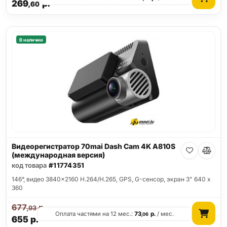
269
р.
,60
В наличии
Видеорегистратор 70mai Dash Cam 4K A810S
(международная версия)
код товара
#11774351
146°, видео 3840x2160 H.264/H.265, GPS, G-сенсор, экран 3" 640 x
360
677
р.
,93
Оплата частями на 12 мес.:
73
р.
/ мес.
,06
655
р.