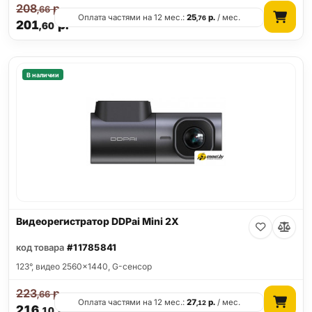
208
р.
,66
Оплата частями на 12 мес.:
25
р.
/ мес.
,76
201
р.
,60
В наличии
Видеорегистратор DDPai Mini 2X
код товара
#11785841
123°, видео 2560x1440, G-сенсор
223
р.
,66
Оплата частями на 12 мес.:
27
р.
/ мес.
,12
216
р.
,10