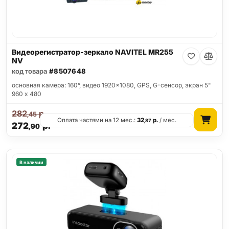
Видеорегистратор-зеркало NAVITEL MR255
NV
код товара
#8507648
основная камера: 160°, видео 1920x1080, GPS, G-сенсор, экран 5"
960 x 480
282
р.
,45
Оплата частями на 12 мес.:
32
р.
/ мес.
,87
272
р.
,90
В наличии