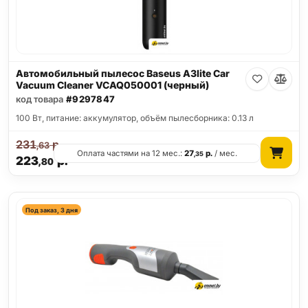
Автомобильный пылесос Baseus A3lite Car
Vacuum Cleaner VCAQ050001 (черный)
код товара
#9297847
100 Вт, питание: аккумулятор, объём пылесборника: 0.13 л
231
р.
,63
Оплата частями на 12 мес.:
27
р.
/ мес.
,35
223
р.
,80
Под заказ, 3 дня