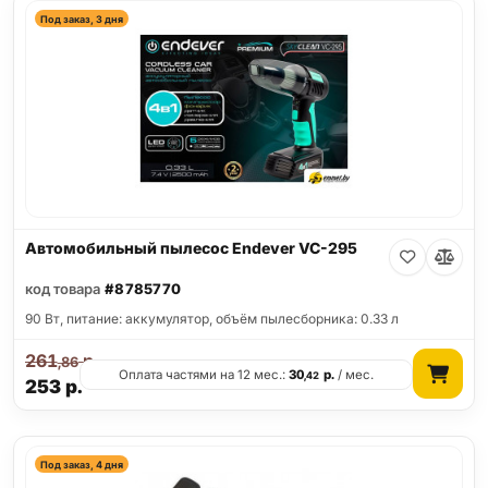
Под заказ, 3 дня
Автомобильный пылесос Endever VC-295
код товара
#8785770
90 Вт, питание: аккумулятор, объём пылесборника: 0.33 л
261
р.
,86
Оплата частями на 12 мес.:
30
р.
/ мес.
,42
253
р.
Под заказ, 4 дня