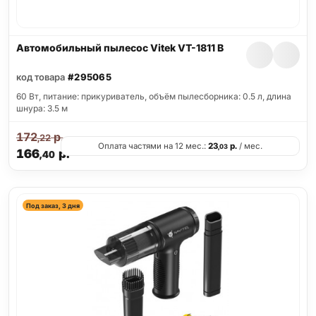
Автомобильный пылесос Vitek VT-1811 B
код товара
#295065
60 Вт, питание: прикуриватель, объём пылесборника: 0.5 л, длина
шнура: 3.5 м
172
р.
,22
Оплата частями на 12 мес.:
23
р.
/ мес.
,03
166
р.
,40
Под заказ, 3 дня