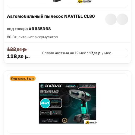
Автомобильный пылесос NAVITEL CL80
код товара
#9635368
80 Вт, питание: аккумулятор
122
р.
,96
Оплата частями на 12 мес.:
17
р.
/ мес.
,83
118
р.
,80
Под заказ, 3 дня