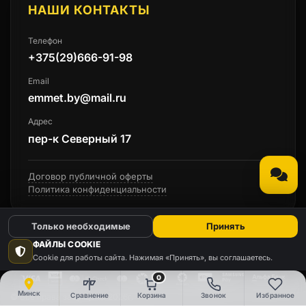
НАШИ КОНТАКТЫ
Телефон
+375(29)666-91-98
Email
emmet.by@mail.ru
Адрес
пер-к Северный 17
Договор публичной оферты
Политика конфиденциальности
Только необходимые
Принять
ФАЙЛЫ COOKIE
Cookie для работы сайта. Нажимая «Принять», вы соглашаетесь.
0
Минск
Сравнение
Корзина
Звонок
Избранное
© Все права защищены 2026г.