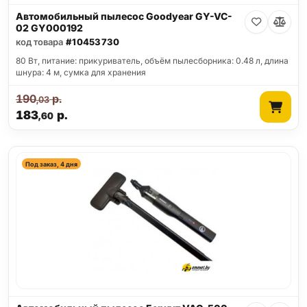
Автомобильный пылесос Goodyear GY-VC-
02 GY000192
код товара
#10453730
80 Вт, питание: прикуриватель, объём пылесборника: 0.48 л, длина
шнура: 4 м, сумка для хранения
190
р.
,03
183
р.
,60
Под заказ, 4 дня