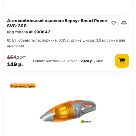
Автомобильный пылесос Беркут Smart Power
SVC-300
код товара
#1290847
85 Вт, объём пылесборника: 0.35 л, длина шнура: 3.9 м, сумка для
хранения
154
р.
,22
Оплата частями на 12 мес.:
20
р.
/ мес.
,60
149
р.
Под заказ, 3 дня