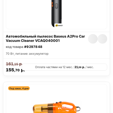
Автомобильный пылесос Baseus A2Pro Car
Vacuum Cleaner VCAQ040001
код товара
#9297848
70 Вт, питание: аккумулятор
161
р.
,15
Оплата частями на 12 мес.:
21
р.
/ мес.
,06
155
р.
,70
Под заказ, 4 дня