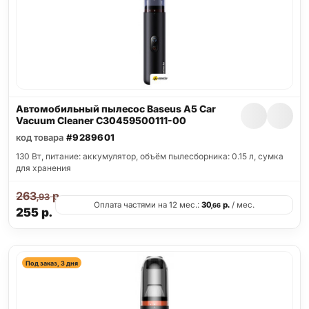
Автомобильный пылесос Baseus A5 Car
Vacuum Cleaner C30459500111-00
код товара
#9289601
130 Вт, питание: аккумулятор, объём пылесборника: 0.15 л, сумка
для хранения
263
р.
,93
Оплата частями на 12 мес.:
30
р.
/ мес.
,66
255
р.
Под заказ, 3 дня