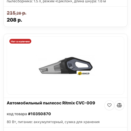
пылесборника: 1.5 л, режим «Циклон», длина шнура: 1.6 м
215
р.
,28
208
р.
Нет в наличии
Автомобильный пылесос Ritmix CVC-009
код товара
#10350870
80 Вт, питание: аккумуляторный, сумка для хранения