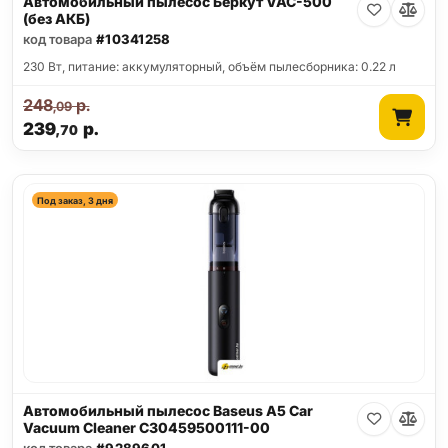
Автомобильный пылесос Беркут VAC-500
(без АКБ)
код товара
#10341258
230 Вт, питание: аккумуляторный, объём пылесборника: 0.22 л
248
р.
,09
239
р.
,70
Под заказ, 3 дня
Автомобильный пылесос Baseus A5 Car
Vacuum Cleaner C30459500111-00