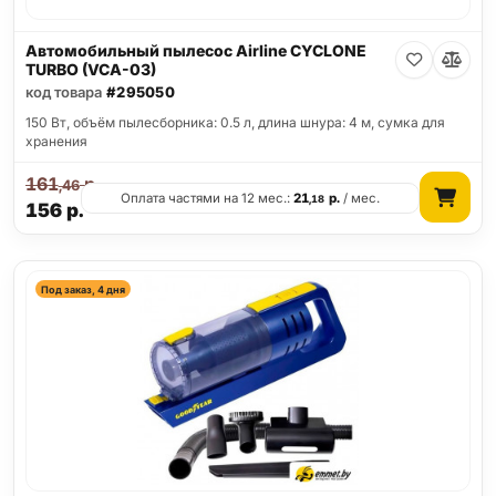
Автомобильный пылесос Airline CYCLONE
TURBO (VCA-03)
код товара
#295050
150 Вт, объём пылесборника: 0.5 л, длина шнура: 4 м, сумка для
хранения
161
р.
,46
Оплата частями на 12 мес.:
21
р.
/ мес.
,18
156
р.
Под заказ, 4 дня