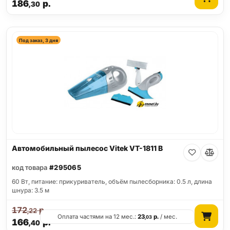
186
р.
,30
Под заказ, 3 дня
Автомобильный пылесос Vitek VT-1811 B
код товара
#295065
60 Вт, питание: прикуриватель, объём пылесборника: 0.5 л, длина
шнура: 3.5 м
172
р.
,22
Оплата частями на 12 мес.:
23
р.
/ мес.
,03
166
р.
,40