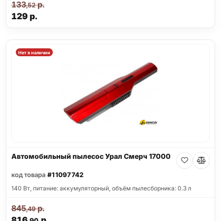
133
р.
,52
129
р.
Нет в наличии
Автомобильный пылесос Урал Смерч 17000
код товара
#11097742
140 Вт, питание: аккумуляторный, объём пылесборника: 0.3 л
845
р.
,49
816
р.
,90