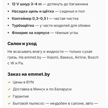
12 V шнур 3–4 m
— дотянуть до багажника
Насадка щель и щётка
— сиденья и пол
Контейнер 0,3–0,5 l
— частая чистка
Турбощётка
— у части моделей для обивки
Фонарик на корпусе
— тёмные углы
Салон и уход
Не всасывать влагу и жидкости — только сухая
грязь. На emmet.by — Xiaomi, Baseus, Airline, Bosch
с W и Pa.
Заказ на emmet.by
Цены в BYN
Доставка в Минск и по Беларуси
Гарантия
Бытовой пылесос — неудобен в салоне, авто —