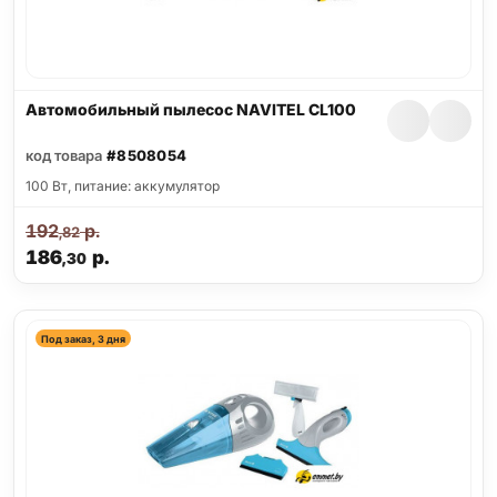
Автомобильный пылесос NAVITEL CL100
код товара
#8508054
100 Вт, питание: аккумулятор
192
р.
,82
186
р.
,30
Под заказ, 3 дня