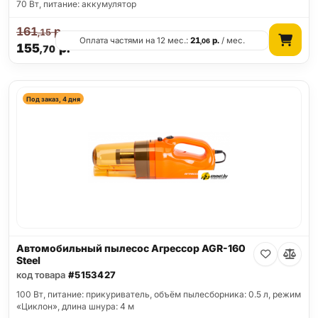
70 Вт, питание: аккумулятор
161
р.
,15
Оплата частями на 12 мес.:
21
р.
/ мес.
,06
155
р.
,70
Под заказ, 4 дня
Автомобильный пылесос Агрессор AGR-160
Steel
код товара
#5153427
100 Вт, питание: прикуриватель, объём пылесборника: 0.5 л, режим
«Циклон», длина шнура: 4 м