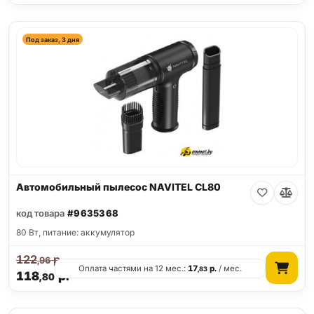
Под заказ, 3 дня
Автомобильный пылесос NAVITEL CL80
код товара
#9635368
80 Вт, питание: аккумулятор
122
р.
,96
Оплата частями на 12 мес.:
17
р.
/ мес.
,83
118
р.
,80