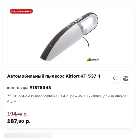
Нет в наличии
Автомобильный пылесос Kitfort KT-537-1
код товара
#1878948
75 Вт, объём пылесборника: 0.4 л, режим «Циклон», длина шнура:
4.5 м
194
р.
,48
187
р.
,90