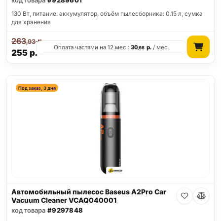
код товара
#9289601
130 Вт, питание: аккумулятор, объём пылесборника: 0.15 л, сумка
для хранения
263
р.
,93
Оплата частями на 12 мес.:
30
р.
/ мес.
,66
255
р.
Под заказ, 3 дня
Автомобильный пылесос Baseus A2Pro Car
Vacuum Cleaner VCAQ040001
код товара
#9297848