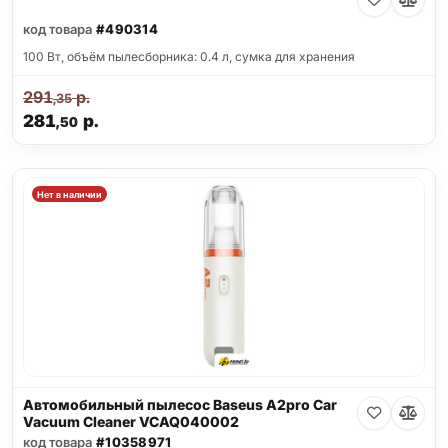
код товара
#490314
100 Вт, объём пылесборника: 0.4 л, сумка для хранения
291
р.
,35
281
р.
,50
Нет в наличии
Автомобильный пылесос Baseus A2pro Car
Vacuum Cleaner VCAQ040002
код товара
#10358971