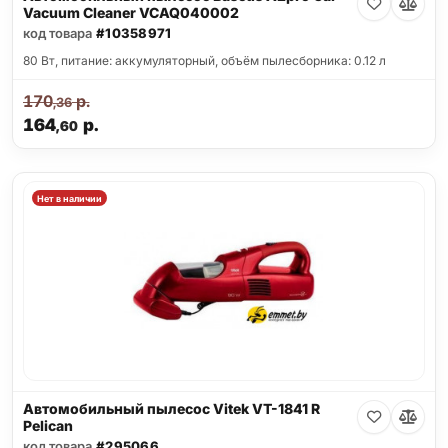
Vacuum Cleaner VCAQ040002
код товара
#10358971
80 Вт, питание: аккумуляторный, объём пылесборника: 0.12 л
170
р.
,36
164
р.
,60
Нет в наличии
Автомобильный пылесос Vitek VT-1841 R
Pelican
код товара
#295066