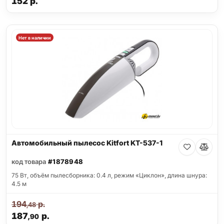
152
р.
Нет в наличии
Автомобильный пылесос Kitfort KT-537-1
код товара
#1878948
75 Вт, объём пылесборника: 0.4 л, режим «Циклон», длина шнура:
4.5 м
194
р.
,48
187
р.
,90