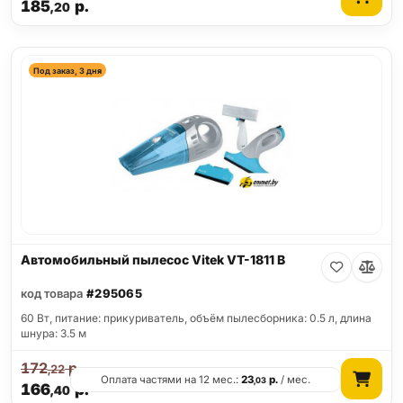
185
р.
,20
Под заказ, 3 дня
Автомобильный пылесос Vitek VT-1811 B
код товара
#295065
60 Вт, питание: прикуриватель, объём пылесборника: 0.5 л, длина
шнура: 3.5 м
172
р.
,22
Оплата частями на 12 мес.:
23
р.
/ мес.
,03
166
р.
,40