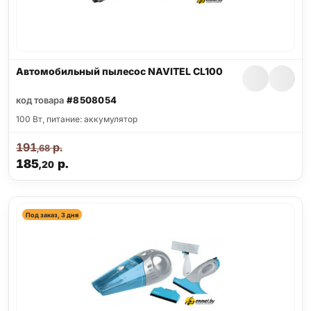
Автомобильный пылесос NAVITEL CL100
код товара
#8508054
100 Вт, питание: аккумулятор
191
р.
,68
185
р.
,20
Под заказ, 3 дня