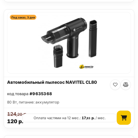
Под заказ, 3 дня
Автомобильный пылесос NAVITEL CL80
код товара
#9635368
80 Вт, питание: аккумулятор
124
р.
,20
Оплата частями на 12 мес.:
17
р.
/ мес.
,83
120
р.