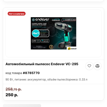
Нет в наличии
Автомобильный пылесос Endever VC-295
код товара
#8785770
90 Вт, питание: аккумулятор, объём пылесборника: 0.33 л
258
р.
,75
250
р.