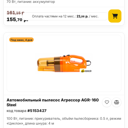
70 Вт, питание: аккумулятор
161
р.
,15
Оплата частями на 12 мес.:
21
р.
/ мес.
,06
155
р.
,70
Под заказ, 4 дня
Автомобильный пылесос Агрессор AGR-160
Steel
код товара
#5153427
100 Вт, питание: прикуриватель, объём пылесборника: 0.5 л, режим
«Циклон», длина шнура: 4 м