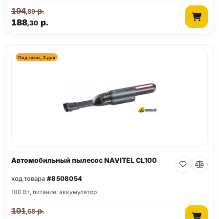
194
р.
,89
188
р.
,30
Под заказ, 3 дня
Автомобильный пылесос NAVITEL CL100
код товара
#8508054
100 Вт, питание: аккумулятор
191
р.
,68