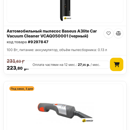
Автомобильный пылесос Baseus A3lite Car
Vacuum Cleaner VCAQ050001 (черный)
код товара
#9297847
100 Вт, питание: аккумулятор, объём пылесборника: 0.13 л
231
р.
,63
Оплата частями на 12 мес.:
27
р.
/ мес.
,35
223
р.
,80
Под заказ, 3 дня