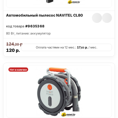
Автомобильный пылесос NAVITEL CL80
код товара
#9635368
80 Вт, питание: аккумулятор
124
р.
,20
Оплата частями на 12 мес.:
17
р.
/ мес.
,83
120
р.
Нет в наличии