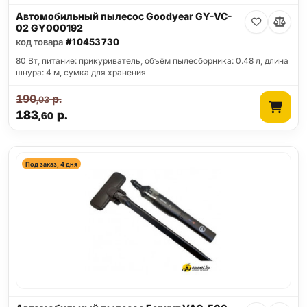
Автомобильный пылесос Goodyear GY-VC-
02 GY000192
код товара
#10453730
80 Вт, питание: прикуриватель, объём пылесборника: 0.48 л, длина
шнура: 4 м, сумка для хранения
190
р.
,03
183
р.
,60
Под заказ, 4 дня