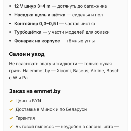
12 V шнур 3–4 m
— дотянуть до багажника
Насадка щель и щётка
— сиденья и пол
Контейнер 0,3–0,5 l
— частая чистка
Турбощётка
— у части моделей для обивки
Фонарик на корпусе
— тёмные углы
Салон и уход
Не всасывать влагу и жидкости — только сухая
грязь. На emmet.by — Xiaomi, Baseus, Airline, Bosch
с W и Pa.
Заказ на emmet.by
Цены в BYN
Доставка в Минск и по Беларуси
Гарантия
Бытовой пылесос — неудобен в салоне, авто —