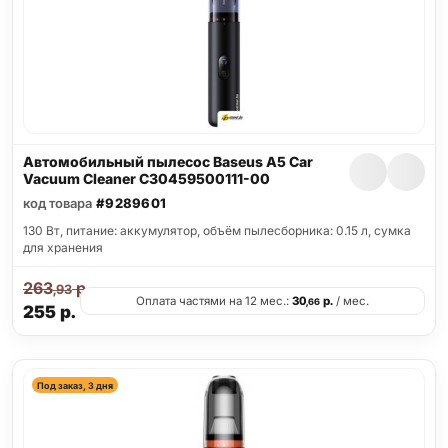
Автомобильный пылесос Baseus A5 Car
Vacuum Cleaner C30459500111-00
код товара
#9289601
130 Вт, питание: аккумулятор, объём пылесборника: 0.15 л, сумка
для хранения
263
р.
,93
Оплата частями на 12 мес.:
30
р.
/ мес.
,66
255
р.
Под заказ, 3 дня