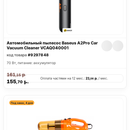
Автомобильный пылесос Baseus A2Pro Car
Vacuum Cleaner VCAQ040001
код товара
#9297848
70 Вт, питание: аккумулятор
161
р.
,15
Оплата частями на 12 мес.:
21
р.
/ мес.
,06
155
р.
,70
Под заказ, 4 дня