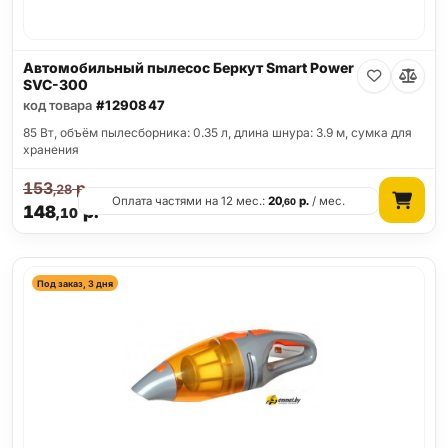
Автомобильный пылесос Беркут Smart Power
SVC-300
код товара
#1290847
85 Вт, объём пылесборника: 0.35 л, длина шнура: 3.9 м, сумка для
хранения
153
р.
,28
Оплата частями на 12 мес.:
20
р.
/ мес.
,60
148
р.
,10
Под заказ, 3 дня