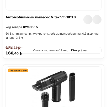
Автомобильный пылесос Vitek VT-1811 B
код товара
#295065
60 Вт, питание: прикуриватель, объём пылесборника: 0.5 л, длина
шнура: 3.5 м
172
р.
,22
Оплата частями на 12 мес.:
23
р.
/ мес.
,03
166
р.
,40
Под заказ, 3 дня