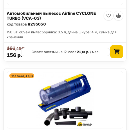
Автомобильный пылесос Airline CYCLONE
TURBO (VCA-03)
код товара
#295050
150 Вт, объём пылесборника: 0.5 л, длина шнура: 4 м, сумка для
хранения
161
р.
,46
Оплата частями на 12 мес.:
21
р.
/ мес.
,18
156
р.
Под заказ, 4 дня