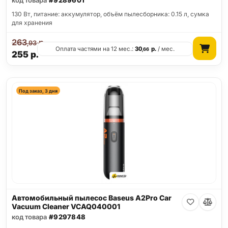
код товара
#9289601
130 Вт, питание: аккумулятор, объём пылесборника: 0.15 л, сумка
для хранения
263
р.
,93
Оплата частями на 12 мес.:
30
р.
/ мес.
,66
255
р.
Под заказ, 3 дня
Автомобильный пылесос Baseus A2Pro Car
Vacuum Cleaner VCAQ040001
код товара
#9297848