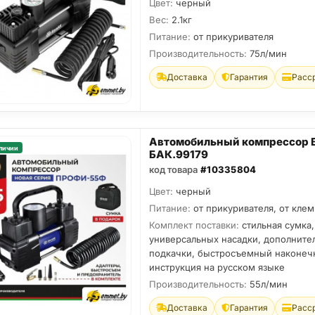
Цвет:
черный
Вес:
2.1кг
Питание:
от прикуривателя
Производительность:
75л/мин
Доставка
Гарантия
Расс
Автомобильный компрессор 
личии
БАК.99179
код товара
#10335804
Цвет:
черный
Питание:
от прикуривателя, от кле
Комплект поставки:
стильная сумка,
универсальных насадки, дополните
подкачки, быстросъемный наконеч
инструкция на русском языке
Производительность:
55л/мин
Доставка
Гарантия
Расс