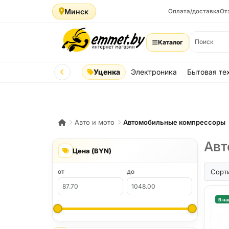
Минск
Оплата/доставка
От
Каталог
Уценка
Электроника
Бытовая те
Авто и мото
Автомобильные компрессоры
Авт
Цена (BYN)
Сорт
ОТ
ДО
В на