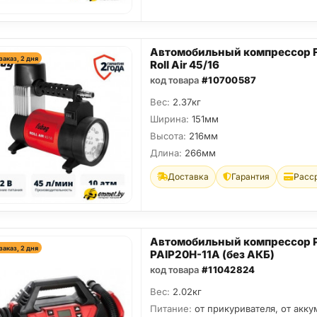
Автомобильный компрессор 
заказ, 2 дня
Roll Air 45/16
код товара
#10700587
Вес:
2.37кг
Ширина:
151мм
Высота:
216мм
Длина:
266мм
Доставка
Гарантия
Расс
Автомобильный компрессор P.
заказ, 2 дня
PAIP20H-11A (без АКБ)
код товара
#11042824
Вес:
2.02кг
Питание:
от прикуривателя, от акку