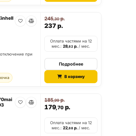
inhell
245
р.
,30
237
р.
Оплата частями на 12
мес.:
28
р.
/ мес.
,82
оотключение при
Подробнее
В корзину
рочка
70mai
185
р.
,99
03
179
р.
,70
Оплата частями на 12
мес.:
22
р.
/ мес.
,88