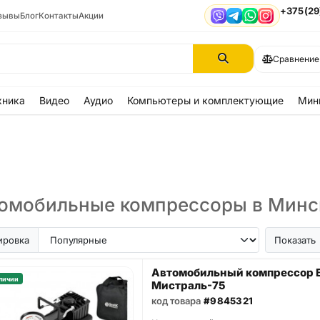
+375(29
зывы
Блог
Контакты
Акции
Viber
Telegram
WhatsApp
Instagram
Сравнение
хника
Видео
Аудио
Компьютеры и комплектующие
Мин
омобильные компрессоры в Минс
ировка
Показать
Автомобильный компрессор 
личии
Мистраль-75
код товара
#9845321