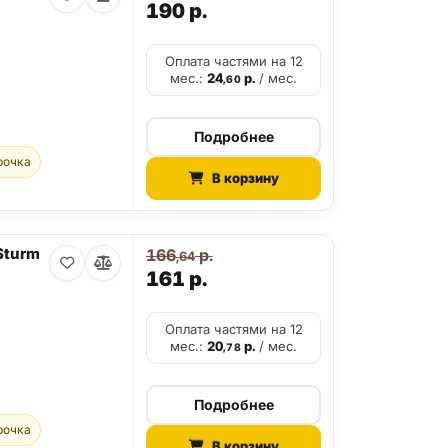
190
р.
Оплата частями на 12
мес.:
24
р.
/ мес.
,60
Подробнее
рочка
В корзину
Sturm
166
р.
,64
161
р.
Оплата частями на 12
мес.:
20
р.
/ мес.
,78
Подробнее
рочка
В корзину