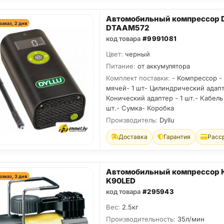
Автомобильный компрессор D
заказ, 2 дня
DTAAM572
код товара
#9991081
Цвет:
черный
Питание:
от аккумулятора
Комплект поставки:
- Компрессор - 
мячей- 1 шт- Цилиндрический адапте
Конический адаптер - 1 шт.- Кабель 
шт.- Сумка- Коробка
Производитель:
Dyllu
Доставка
Гарантия
Расс
Автомобильный компрессор 
заказ, 3 дня
K90LED
код товара
#295943
Вес:
2.5кг
Производительность:
35л/мин