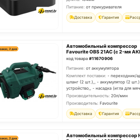
Питание:
от прикуривателя
Доставка
Гарантия
Расс
Автомобильный компрессор
заказ, 2 дня
Favourite OBS 21AC (с 2-мя АК
код товара
#11670906
Питание:
от аккумулятора
Комплект поставки:
- переходник/ад
шланг (2 шт.),, - аккумулятор (2 шт.)
устройство,, - насадка (игла для мя
Производительность:
20л/мин
Производитель:
Favourite
Доставка
Гарантия
Расс
Автомобильный компрессор 
заказ, 2 дня