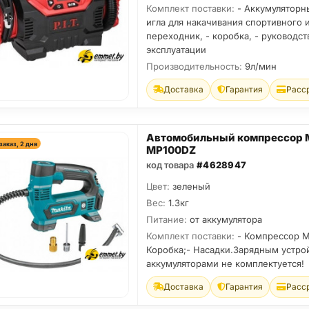
Комплект поставки:
- Аккумуляторн
игла для накачивания спортивного и
переходник, - коробка, - руководст
эксплуатации
Производительность:
9л/мин
Доставка
Гарантия
Расс
Автомобильный компрессор M
заказ, 2 дня
MP100DZ
код товара
#4628947
Цвет:
зеленый
Вес:
1.3кг
Питание:
от аккумулятора
Комплект поставки:
- Компрессор M
Коробка;- Насадки.Зарядным устро
аккумуляторами не комплектуется!
Доставка
Гарантия
Расс