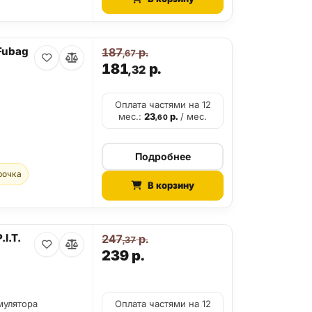
Fubag
187
р.
,67
181
р.
,32
Оплата частями на 12
мес.:
23
р.
/ мес.
,60
Подробнее
рочка
В корзину
I.T.
247
р.
,37
239
р.
мулятора
Оплата частями на 12