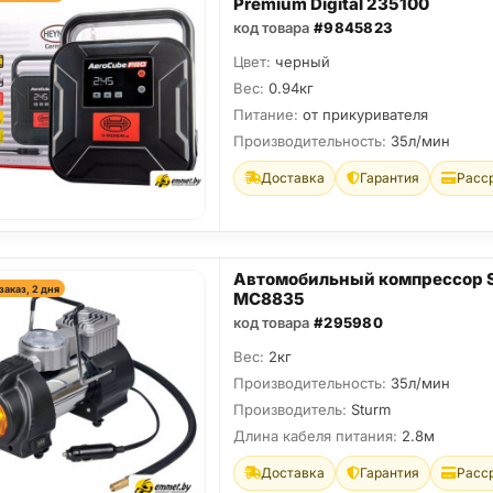
Premium Digital 235100
код товара
#9845823
Цвет:
черный
Вес:
0.94кг
Питание:
от прикуривателя
Производительность:
35л/мин
Доставка
Гарантия
Расс
Автомобильный компрессор 
заказ, 2 дня
MC8835
код товара
#295980
Вес:
2кг
Производительность:
35л/мин
Производитель:
Sturm
Длина кабеля питания:
2.8м
Доставка
Гарантия
Расс