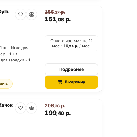
yllu
156
р.
,37
151
р.
,08
Оплата частями на 12
мес.:
19
р.
/ мес.
,94
1 шт- Игла для
р - 1 шт.-
для зарядки - 1
Подробнее
В корзину
рочка
Качок
206
р.
,38
199
р.
,40