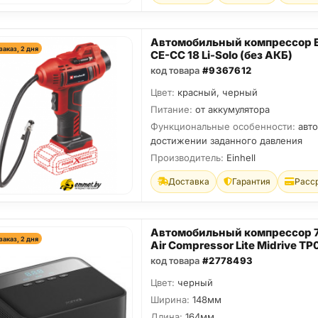
Автомобильный компрессор E
заказ, 2 дня
CE-CC 18 Li-Solo (без АКБ)
код товара
#9367612
Цвет:
красный, черный
Питание:
от аккумулятора
Функциональные особенности:
авт
достижении заданного давления
Производитель:
Einhell
Доставка
Гарантия
Расс
Автомобильный компрессор 
заказ, 2 дня
Air Compressor Lite Midrive TP
код товара
#2778493
Цвет:
черный
Ширина:
148мм
Длина:
164мм