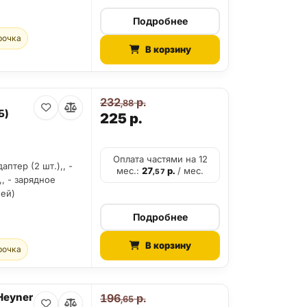
Подробнее
рочка
В корзину
232
р.
,88
Б)
225
р.
Оплата частями на 12
аптер (2 шт.),, -
мес.:
27
р.
/ мес.
,57
,, - зарядное
чей)
Подробнее
В корзину
рочка
Heyner
196
р.
,65