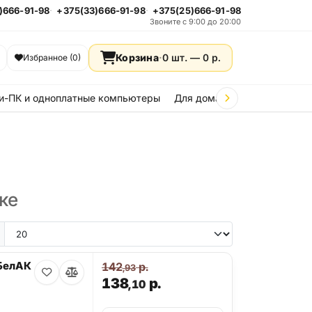
)666-91-98
+375(33)666-91-98
+375(25)666-91-98
Звоните с 9:00 до 20:00
Корзина
·
0 шт. —
0
р.
Избранное (0)
и-ПК и одноплатные компьютеры
Для дома и дачи
Стройка
ке
БелАК
142
р.
,93
138
р.
,10