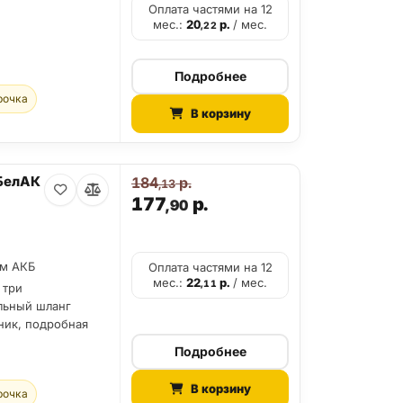
Оплата частями на 12
мес.:
20
р.
/ мес.
,22
Подробнее
рочка
В корзину
БелАК
184
р.
,13
177
р.
,90
мм АКБ
Оплата частями на 12
мес.:
22
р.
/ мес.
,11
 три
льный шланг
ник, подробная
Подробнее
В корзину
рочка