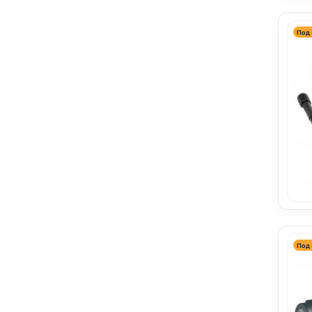
Под 
Под 