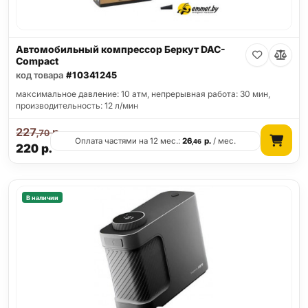
Автомобильный компрессор Беркут DAC-
Compact
код товара
#10341245
максимальное давление: 10 атм, непрерывная работа: 30 мин,
производительность: 12 л/мин
227
р.
,70
Оплата частями на 12 мес.:
26
р.
/ мес.
,46
220
р.
В наличии