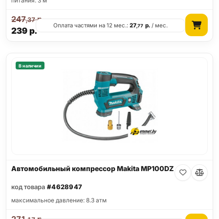
питания: 3 м
247
р.
,37
Оплата частями на 12 мес.:
27
р.
/ мес.
,77
239
р.
В наличии
Автомобильный компрессор Makita MP100DZ
код товара
#4628947
максимальное давление: 8.3 атм