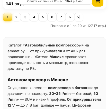
Оплата частями на 12 мес.:
18
р.
/ мес.
,45
141
р.
,30
1
2
3
4
5
6
7
>
>|
Показано с 1 по 20 из 127 (7 стр.)
Каталог «
Автомобильные компрессоры
» на
emmet.by — от прикуривателя и от АКБ для
подкачки шин. Жители
Минске
сравнивают
производительность и манометр, заказывают
доставку по РБ.
Автокомпрессор в Минске
Спущенное колесо —
компрессор в багажник
до
давления по паспорту.
30–35 l/min
— бытовой;
50
l/min+
— SUV и низкий профиль.
От прикуривателя
12 V
— до 7–8 bar; дольше — паузы.
Цифровой