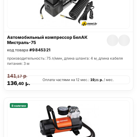
Автомобильный компрессор БелАК
Мистраль-75
код товара
#9845321
производительность: 75 л/мин, длина шланга: 4 м, длина кабеля
питания: 3 м
141
р.
,17
Оплата частями на 12 мес.:
19
р.
/ мес.
,21
136
р.
,40
В наличии