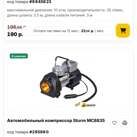
код товара
#9845823
максимальное давление: 10 атм, производительность: 35 л/мин,
длина шланга: 0.5 м, длина кабеля питания: 3 м
196
р.
,65
Оплата частями на 12 мес.:
23
р.
/ мес.
,59
190
р.
В наличии
Автомобильный компрессор Sturm MC8835
код товара
#295980