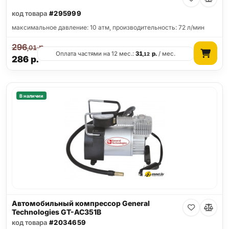
код товара
#295999
максимальное давление: 10 атм, производительность: 72 л/мин
296
р.
,01
Оплата частями на 12 мес.:
31
р.
/ мес.
,12
286
р.
В наличии
Автомобильный компрессор General
Technologies GT-AC351B
код товара
#2034659