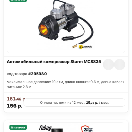
Автомобильный компрессор Sturm MC8835
код товара
#295980
максимальное давление: 10 атм, длина шланга: 0.6 м, длина кабеля
питания: 2.8 м
161
р.
,46
Оплата частями на 12 мес.:
19
р.
/ мес.
,78
156
р.
В наличии