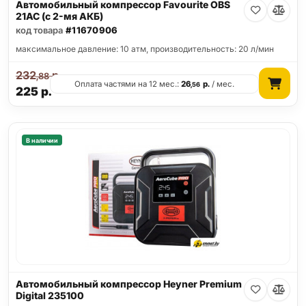
Автомобильный компрессор Favourite OBS
21AC (с 2-мя АКБ)
код товара
#11670906
максимальное давление: 10 атм, производительность: 20 л/мин
232
р.
,88
Оплата частями на 12 мес.:
26
р.
/ мес.
,56
225
р.
В наличии
Автомобильный компрессор Heyner Premium
Digital 235100