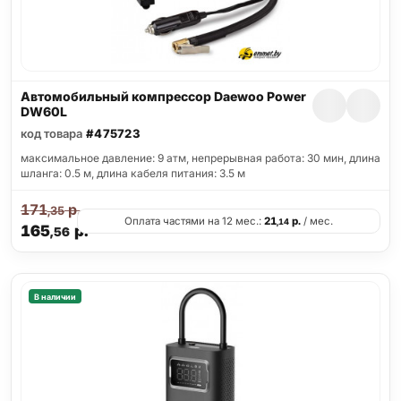
Автомобильный компрессор Daewoo Power
DW60L
код товара
#475723
максимальное давление: 9 атм, непрерывная работа: 30 мин, длина
шланга: 0.5 м, длина кабеля питания: 3.5 м
171
р.
,35
Оплата частями на 12 мес.:
21
р.
/ мес.
,14
165
р.
,56
В наличии