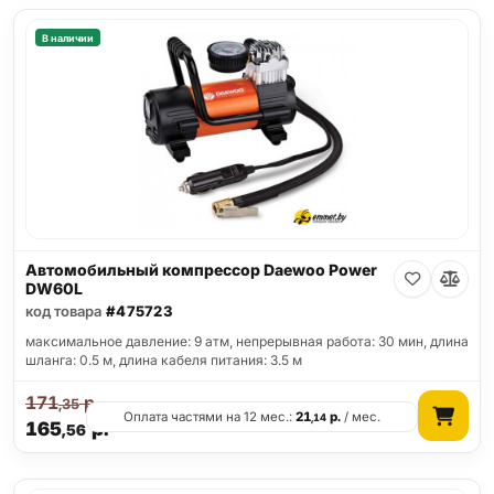
В наличии
Автомобильный компрессор Daewoo Power
DW60L
код товара
#475723
максимальное давление: 9 атм, непрерывная работа: 30 мин, длина
шланга: 0.5 м, длина кабеля питания: 3.5 м
171
р.
,35
Оплата частями на 12 мес.:
21
р.
/ мес.
,14
165
р.
,56