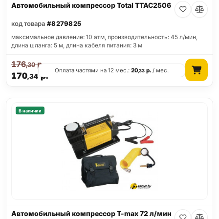
Автомобильный компрессор Total TTAC2506
код товара
#8279825
максимальное давление: 10 атм, производительность: 45 л/мин,
длина шланга: 5 м, длина кабеля питания: 3 м
176
р.
,30
Оплата частями на 12 мес.:
20
р.
/ мес.
,33
170
р.
,34
В наличии
Автомобильный компрессор T-max 72 л/мин