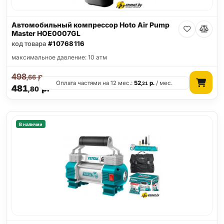
Автомобильный компрессор Hoto Air Pump
Master HOE0007GL
код товара
#10768116
максимальное давление: 10 атм
498
р.
,66
Оплата частями на 12 мес.:
52
р.
/ мес.
,21
481
р.
,80
В наличии