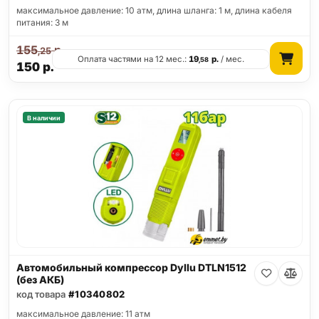
максимальное давление: 10 атм, длина шланга: 1 м, длина кабеля
питания: 3 м
155
р.
,25
Оплата частями на 12 мес.:
19
р.
/ мес.
,58
150
р.
В наличии
Автомобильный компрессор Dyllu DTLN1512
(без АКБ)
код товара
#10340802
максимальное давление: 11 атм