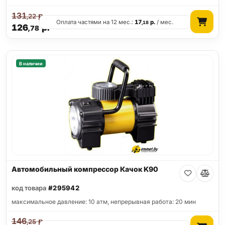
131
р.
,22
Оплата частями на 12 мес.:
17
р.
/ мес.
,18
126
р.
,78
В наличии
Автомобильный компрессор Качок K90
код товара
#295942
максимальное давление: 10 атм, непрерывная работа: 20 мин
146
р.
,25