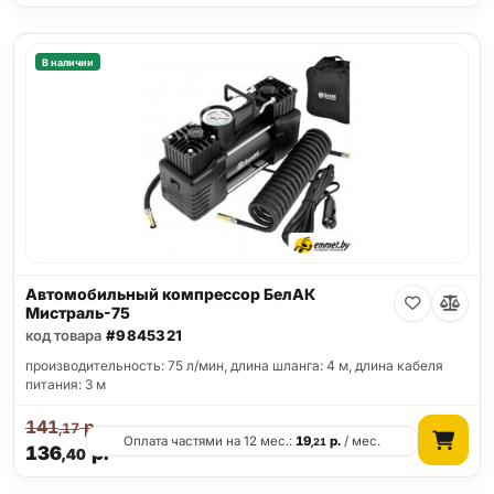
В наличии
Автомобильный компрессор БелАК
Мистраль-75
код товара
#9845321
производительность: 75 л/мин, длина шланга: 4 м, длина кабеля
питания: 3 м
141
р.
,17
Оплата частями на 12 мес.:
19
р.
/ мес.
,21
136
р.
,40