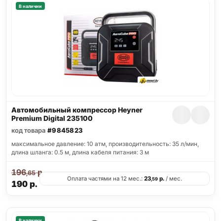
В наличии
Автомобильный компрессор Heyner
Premium Digital 235100
код товара
#9845823
максимальное давление: 10 атм, производительность: 35 л/мин,
длина шланга: 0.5 м, длина кабеля питания: 3 м
196
р.
,65
Оплата частями на 12 мес.:
23
р.
/ мес.
,59
190
р.
В наличии