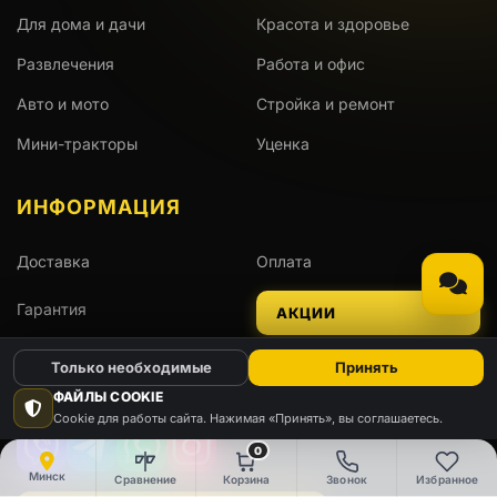
Для дома и дачи
Красота и здоровье
Развлечения
Работа и офис
Авто и мото
Стройка и ремонт
Мини-тракторы
Уценка
ИНФОРМАЦИЯ
Доставка
Оплата
Гарантия
АКЦИИ
Только необходимые
Принять
ОСТАВАЙТЕСЬ НА СВЯЗИ
ФАЙЛЫ COOKIE
Cookie для работы сайта. Нажимая «Принять», вы соглашаетесь.
0
Viber
Telegram
WhatsApp
Instagram
Минск
Сравнение
Корзина
Звонок
Избранное