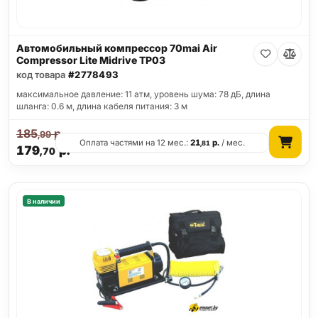
Автомобильный компрессор 70mai Air
Compressor Lite Midrive TP03
код товара
#2778493
максимальное давление: 11 атм, уровень шума: 78 дБ, длина
шланга: 0.6 м, длина кабеля питания: 3 м
185
р.
,99
Оплата частями на 12 мес.:
21
р.
/ мес.
,81
179
р.
,70
В наличии