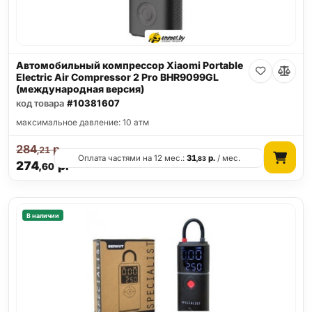
Автомобильный компрессор Xiaomi Portable
Electric Air Compressor 2 Pro BHR9099GL
(международная версия)
код товара
#10381607
максимальное давление: 10 атм
284
р.
,21
Оплата частями на 12 мес.:
31
р.
/ мес.
,83
274
р.
,60
В наличии