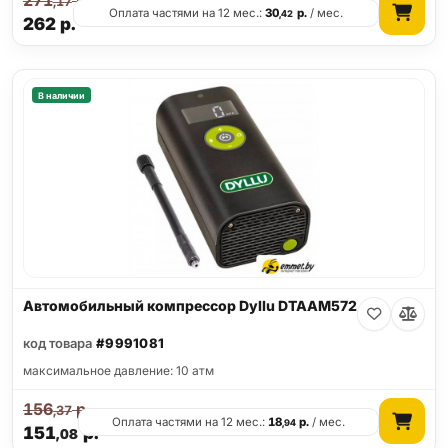
271
р.
,17
Оплата частями на 12 мес.:
30
р.
/ мес.
,42
262
р.
В наличии
Автомобильный компрессор Dyllu DTAAM572
код товара
#9991081
максимальное давление: 10 атм
156
р.
,37
Оплата частями на 12 мес.:
18
р.
/ мес.
,94
151
р.
,08