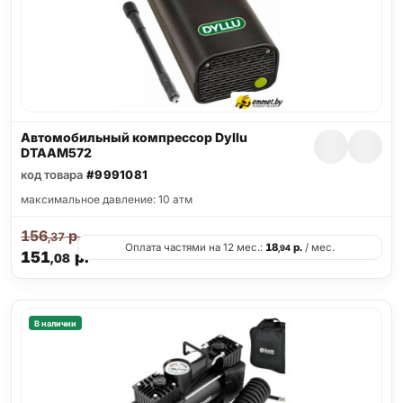
Автомобильный компрессор Dyllu
DTAAM572
код товара
#9991081
максимальное давление: 10 атм
156
р.
,37
Оплата частями на 12 мес.:
18
р.
/ мес.
,94
151
р.
,08
В наличии