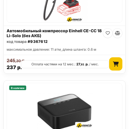
Автомобильный компрессор Einhell CE-CC 18
Li-Solo (без АКБ)
код товара
#9367612
максимальное давление: 11 атм, длина шланга: 0.6 м
245
р.
,30
Оплата частями на 12 мес.:
27
р.
/ мес.
,81
237
р.
В наличии